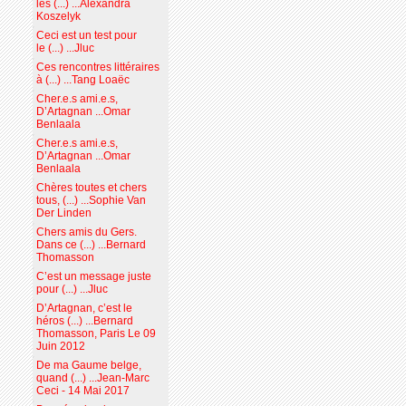
les (...) ...Alexandra
Koszelyk
Ceci est un test pour
le (...) ...Jluc
Ces rencontres littéraires
à (...) ...Tang Loaëc
Cher.e.s ami.e.s,
D’Artagnan ...Omar
Benlaala
Cher.e.s ami.e.s,
D’Artagnan ...Omar
Benlaala
Chères toutes et chers
tous, (...) ...Sophie Van
Der Linden
Chers amis du Gers.
Dans ce (...) ...Bernard
Thomasson
C’est un message juste
pour (...) ...Jluc
D’Artagnan, c’est le
héros (...) ...Bernard
Thomasson, Paris Le 09
Juin 2012
De ma Gaume belge,
quand (...) ...Jean-Marc
Ceci - 14 Mai 2017