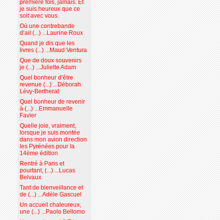
première fois, jamais. Et
je suis heureux que ce
soit avec vous.
Où une contrebande
d’ail (...) ...Laurine Roux
Quand je dis que les
livres (...) ...Maud Ventura
Que de doux souvenirs
je (...) ...Juliette Adam
Quel bonheur d’être
revenue (...) ...Déborah
Lévy-Bertherat
Quel bonheur de revenir
à (...) ...Emmanuelle
Favier
Quelle joie, vraiment,
lorsque je suis montée
dans mon avion direction
les Pyrénées pour la
14ème édition
Rentré à Paris et
pourtant, (...) ...Lucas
Belvaux
Tant de bienveillance et
de (...) ...Adèle Gascuel
Un accueil chaleureux,
une (...) ...Paolo Bellomo