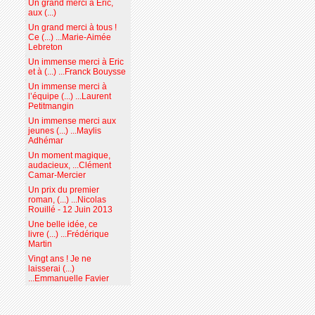
Un grand merci à Eric,
aux (...)
Un grand merci à tous !
Ce (...) ...Marie-Aimée
Lebreton
Un immense merci à Eric
et à (...) ...Franck Bouysse
Un immense merci à
l’équipe (...) ...Laurent
Petitmangin
Un immense merci aux
jeunes (...) ...Maylis
Adhémar
Un moment magique,
audacieux, ...Clément
Camar-Mercier
Un prix du premier
roman, (...) ...Nicolas
Rouillé - 12 Juin 2013
Une belle idée, ce
livre (...) ...Frédérique
Martin
Vingt ans ! Je ne
laisserai (...)
...Emmanuelle Favier