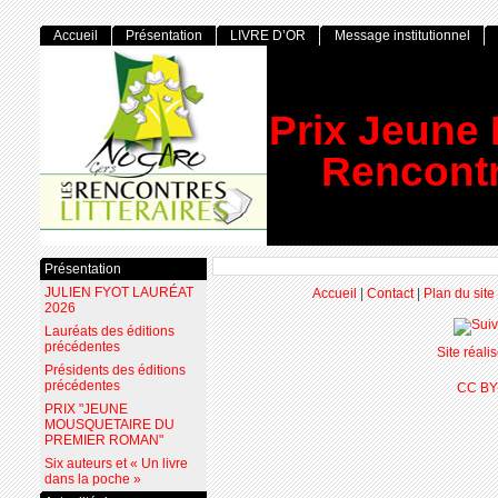
Accueil
Présentation
LIVRE D’OR
Message institutionnel
Prix Jeune
Rencontr
Présentation
JULIEN FYOT LAURÉAT
Accueil
|
Contact
|
Plan du site
2026
Lauréats des éditions
précédentes
Site réal
Présidents des éditions
précédentes
CC BY
PRIX "JEUNE
MOUSQUETAIRE DU
PREMIER ROMAN"
Six auteurs et « Un livre
dans la poche »