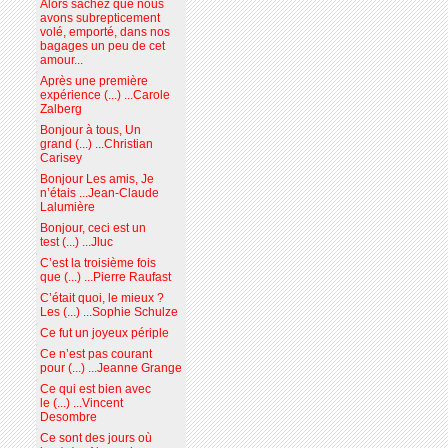
Alors sachez que nous
avons subrepticement
volé, emporté, dans nos
bagages un peu de cet
amour...
Après une première
expérience (...) ...Carole
Zalberg
Bonjour à tous, Un
grand (...) ...Christian
Carisey
Bonjour Les amis, Je
n’étais ...Jean-Claude
Lalumière
Bonjour, ceci est un
test (...) ...Jluc
C’est la troisième fois
que (...) ...Pierre Raufast
C’était quoi, le mieux ?
Les (...) ...Sophie Schulze
Ce fut un joyeux périple
Ce n’est pas courant
pour (...) ...Jeanne Grange
Ce qui est bien avec
le (...) ...Vincent
Desombre
Ce sont des jours où