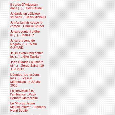
Il y a du D’Artagnan
dans (...) ...Alex Daunel
Je garde un délicieux
souvenir ...Denis Michelis
Je n’ai jamais coupé le
cordon ...Camille Brunel
Je suis content d’être
le (...) ...Jean-Luc
Je suis revenu de
Nogaro, (...) ...Alain
GUYARD
Je suis venu rencontrer
les (...) ...Niko Tackian
Jean-Claude Lalumière
et (...) ...Serge Safran 10
Juin 2012
L’équipe, les lycéens,
les (...) ...Pascal
Manoukian Le 22 Mai
2016
La convivialité et
l’ambiance ...Paul-
Bernard Moracchini
Le "Prix du Jeune
Mousquetaire" ...François-
Henri Soulié