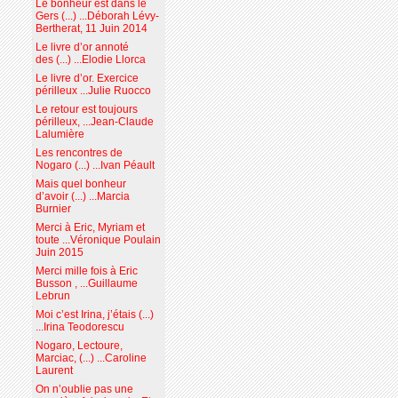
Le bonheur est dans le
Gers (...) ...Déborah Lévy-
Bertherat, 11 Juin 2014
Le livre d’or annoté
des (...) ...Elodie Llorca
Le livre d’or. Exercice
périlleux ...Julie Ruocco
Le retour est toujours
périlleux, ...Jean-Claude
Lalumière
Les rencontres de
Nogaro (...) ...Ivan Péault
Mais quel bonheur
d’avoir (...) ...Marcia
Burnier
Merci à Eric, Myriam et
toute ...Véronique Poulain
Juin 2015
Merci mille fois à Eric
Busson , ...Guillaume
Lebrun
Moi c’est Irina, j’étais (...)
...Irina Teodorescu
Nogaro, Lectoure,
Marciac, (...) ...Caroline
Laurent
On n’oublie pas une