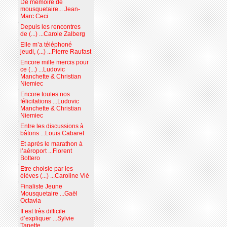
De mémoire de
mousquetaire... Jean-
Marc Ceci
Depuis les rencontres
de (...) ...Carole Zalberg
Elle m’a téléphoné
jeudi, (...) ...Pierre Raufast
Encore mille mercis pour
ce (...) ...Ludovic
Manchette & Christian
Niemiec
Encore toutes nos
félicitations ...Ludovic
Manchette & Christian
Niemiec
Entre les discussions à
bâtons ...Louis Cabaret
Et après le marathon à
l’aéroport ...Florent
Bottero
Etre choisie par les
élèves (...) ...Caroline Vié
Finaliste Jeune
Mousquetaire ...Gaël
Octavia
Il est très difficile
d’expliquer ...Sylvie
Tanette