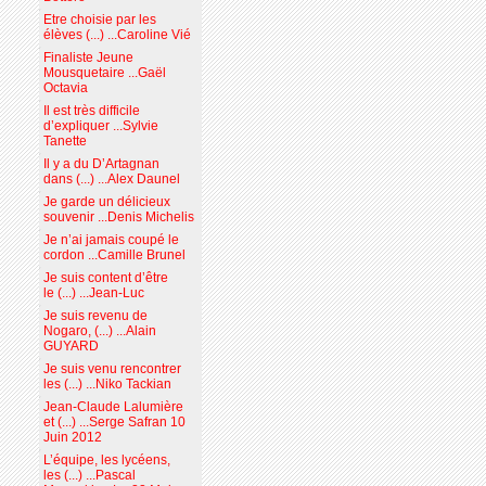
Etre choisie par les
élèves (...) ...Caroline Vié
Finaliste Jeune
Mousquetaire ...Gaël
Octavia
Il est très difficile
d’expliquer ...Sylvie
Tanette
Il y a du D’Artagnan
dans (...) ...Alex Daunel
Je garde un délicieux
souvenir ...Denis Michelis
Je n’ai jamais coupé le
cordon ...Camille Brunel
Je suis content d’être
le (...) ...Jean-Luc
Je suis revenu de
Nogaro, (...) ...Alain
GUYARD
Je suis venu rencontrer
les (...) ...Niko Tackian
Jean-Claude Lalumière
et (...) ...Serge Safran 10
Juin 2012
L’équipe, les lycéens,
les (...) ...Pascal