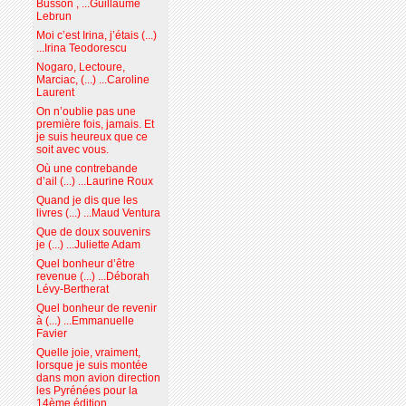
Busson , ...Guillaume
Lebrun
Moi c’est Irina, j’étais (...)
...Irina Teodorescu
Nogaro, Lectoure,
Marciac, (...) ...Caroline
Laurent
On n’oublie pas une
première fois, jamais. Et
je suis heureux que ce
soit avec vous.
Où une contrebande
d’ail (...) ...Laurine Roux
Quand je dis que les
livres (...) ...Maud Ventura
Que de doux souvenirs
je (...) ...Juliette Adam
Quel bonheur d’être
revenue (...) ...Déborah
Lévy-Bertherat
Quel bonheur de revenir
à (...) ...Emmanuelle
Favier
Quelle joie, vraiment,
lorsque je suis montée
dans mon avion direction
les Pyrénées pour la
14ème édition