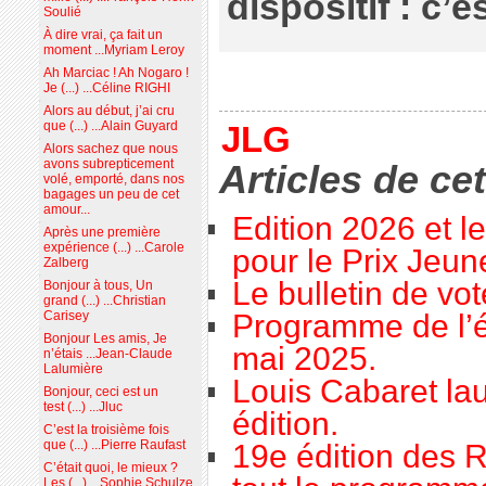
dispositif : c’e
Soulié
À dire vrai, ça fait un
moment ...Myriam Leroy
Ah Marciac ! Ah Nogaro !
Je (...) ...Céline RIGHI
Alors au début, j’ai cru
que (...) ...Alain Guyard
JLG
Alors sachez que nous
avons subrepticement
Articles de ce
volé, emporté, dans nos
bagages un peu de cet
amour...
Edition 2026 et l
Après une première
expérience (...) ...Carole
pour le Prix Jeu
Zalberg
Le bulletin de vo
Bonjour à tous, Un
grand (...) ...Christian
Carisey
Programme de l’é
Bonjour Les amis, Je
mai 2025.
n’étais ...Jean-Claude
Lalumière
Louis Cabaret lau
Bonjour, ceci est un
test (...) ...Jluc
édition.
C’est la troisième fois
que (...) ...Pierre Raufast
19e édition des R
C’était quoi, le mieux ?
Les (...) ...Sophie Schulze