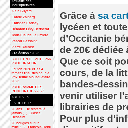
Actualité des
Mousquetaires
Alain Guyard
Grâce à
sa car
Carole Zalberg
Christian Carisey
lycéen et tout
Déborah Lévy-Bertherat
d’Occitanie bé
Jean-Claude Lalumière
Pascal Dessaint
de 20€ dédiée à
Pierre Raufast
21e édition / 2026
Que ce soit p
BULLETIN DE VOTE PAR
PROCURATION
Edition 2026 et les 4
cours, de la li
romans finalistes pour le
Prix Jeune Mousquetaire
bandes-dessiné
2026
PROGRAMME DES
RENCONTRES 2026
venir utiliser 
ARCHIVES
LIVRE D’OR
librairies de p
20 ans… Je resterai à
jamais (...) ...Pascal
Pour plus d’in
Dessaint
20 bougies sur un
mille (...) ...François-Henri