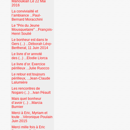
Manoukian Le 22 Mai
2016
La convivialité et
l’ambiance ...Paul-
Bernard Moracchini
Le "Prix du Jeune
Mousquetaire" ...François-
Henri Soulié
Le bonheur est dans le
Gers (...) ...Déborah Lévy-
Bertherat, 11 Juin 2014
Le livre d’or annoté
des (...) ...Elodie Llorca
Le livre d’or. Exercice
périlleux ...Julie Ruocco
Le retour est toujours
périlleux, ...Jean-Claude
Lalumière
Les rencontres de
Nogaro (...) ...Ivan Péault
Mais quel bonheur
d’avoir (...) ...Marcia
Burnier
Merci à Eric, Myriam et
toute ...Véronique Poulain
Juin 2015
Merci mille fois à Eric