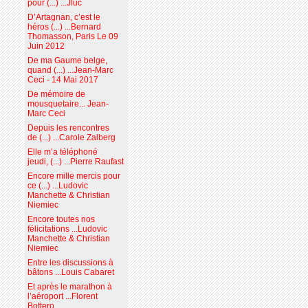
pour (...) ...Jluc
D’Artagnan, c’est le
héros (...) ...Bernard
Thomasson, Paris Le 09
Juin 2012
De ma Gaume belge,
quand (...) ...Jean-Marc
Ceci - 14 Mai 2017
De mémoire de
mousquetaire... Jean-
Marc Ceci
Depuis les rencontres
de (...) ...Carole Zalberg
Elle m’a téléphoné
jeudi, (...) ...Pierre Raufast
Encore mille mercis pour
ce (...) ...Ludovic
Manchette & Christian
Niemiec
Encore toutes nos
félicitations ...Ludovic
Manchette & Christian
Niemiec
Entre les discussions à
bâtons ...Louis Cabaret
Et après le marathon à
l’aéroport ...Florent
Bottero