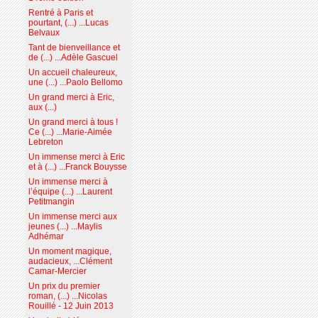
Rentré à Paris et
pourtant, (...) ...Lucas
Belvaux
Tant de bienveillance et
de (...) ...Adèle Gascuel
Un accueil chaleureux,
une (...) ...Paolo Bellomo
Un grand merci à Eric,
aux (...)
Un grand merci à tous !
Ce (...) ...Marie-Aimée
Lebreton
Un immense merci à Eric
et à (...) ...Franck Bouysse
Un immense merci à
l’équipe (...) ...Laurent
Petitmangin
Un immense merci aux
jeunes (...) ...Maylis
Adhémar
Un moment magique,
audacieux, ...Clément
Camar-Mercier
Un prix du premier
roman, (...) ...Nicolas
Rouillé - 12 Juin 2013