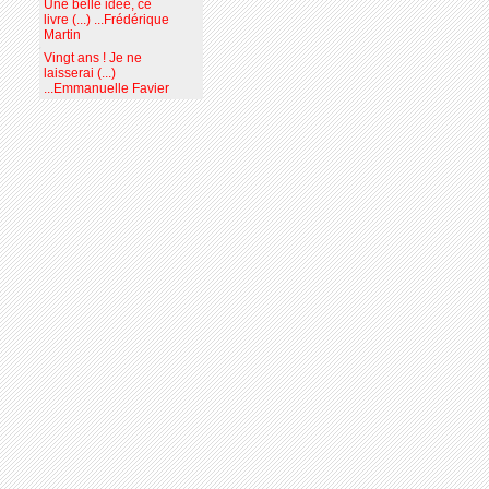
Une belle idée, ce
livre (...) ...Frédérique
Martin
Vingt ans ! Je ne
laisserai (...)
...Emmanuelle Favier