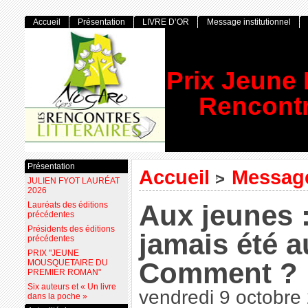
Accueil
Présentation
LIVRE D’OR
Message institutionnel
Prix Jeune
Rencontr
Présentation
Accueil
Message
>
JULIEN FYOT LAURÉAT
2026
Aux jeunes :
Lauréats des éditions
précédentes
Présidents des éditions
jamais été a
précédentes
PRIX "JEUNE
Comment ?
MOUSQUETAIRE DU
PREMIER ROMAN"
Six auteurs et « Un livre
vendredi 9 octobre
dans la poche »