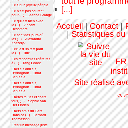
tout le programme
Ce fut un joyeux périple
[...]
Ce n’est pas courant
pour (...) ...Jeanne Grange
Ce qui est bien avec
Accueil
|
Contact
|
le (...) ...Vincent
Desombre
|
Statistiques du 
Ce sont des jours où
les (...) ...Alexandra
Koszelyk
Ceci est un test pour
le (...) ...Jluc
F
Ces rencontres littéraires
à (...) ...Tang Loaëc
insti
Cher.e.s ami.e.s,
D’Artagnan ...Omar
Benlaala
Site réalisé a
Cher.e.s ami.e.s,
D’Artagnan ...Omar
Benlaala
CC BY
Chères toutes et chers
tous, (...) ...Sophie Van
Der Linden
Chers amis du Gers.
Dans ce (...) ...Bernard
Thomasson
C’est un message juste