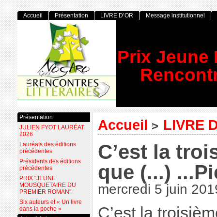
Accueil
Présentation
LIVRE D’OR
Message institutionnel
Prix Jeune
Rencontr
Présentation
Accueil
LIVRE 
>
JULIEN FYOT LAURÉAT
2026
C’est la troi
Lauréats des éditions
précédentes
Présidents des éditions
que (...) ...
précédentes
PRIX "JEUNE
MOUSQUETAIRE DU
mercredi 5 juin 201
PREMIER ROMAN"
Six auteurs et « Un livre
C’est la troisièm
dans la poche »