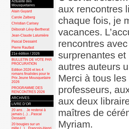
Actualité des
Mousquetaires
aux rencontres l
Alain Guyard
Carole Zalberg
chaque fois, je
Christian Carisey
vacances. L’accu
Déborah Lévy-Bertherat
Jean-Claude Lalumière
rencontres avec 
Pascal Dessaint
Pierre Raufast
surprenantes et
21e édition / 2026
BULLETIN DE VOTE PAR
autres auteurs 
PROCURATION
Edition 2026 et les 4
romans finalistes pour le
Merci à tous les
Prix Jeune Mousquetaire
2026
professeurs, au
PROGRAMME DES
RENCONTRES 2026
ARCHIVES
aux deux librair
LIVRE D’OR
maîtres de cérém
20 ans… Je resterai à
jamais (...) ...Pascal
Dessaint
Myriam.
20 bougies sur un
mille (...) ...François-Henri