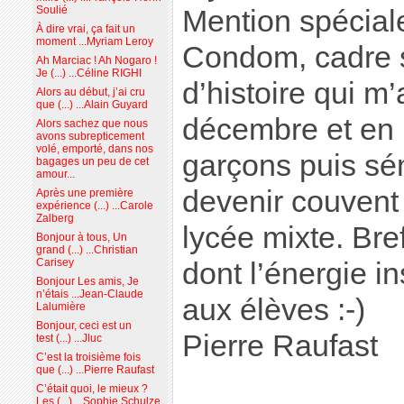
Soulié
Mention spécial
À dire vrai, ça fait un
moment ...Myriam Leroy
Condom, cadre 
Ah Marciac ! Ah Nogaro !
Je (...) ...Céline RIGHI
d’histoire qui m’
Alors au début, j’ai cru
que (...) ...Alain Guyard
décembre et en 
Alors sachez que nous
avons subrepticement
volé, emporté, dans nos
garçons puis sé
bagages un peu de cet
amour...
devenir couvent
Après une première
expérience (...) ...Carole
Zalberg
lycée mixte. Bref
Bonjour à tous, Un
grand (...) ...Christian
Carisey
dont l’énergie i
Bonjour Les amis, Je
n’étais ...Jean-Claude
aux élèves :-)
Lalumière
Bonjour, ceci est un
Pierre Raufast
test (...) ...Jluc
C’est la troisième fois
que (...) ...Pierre Raufast
C’était quoi, le mieux ?
Les (...) ...Sophie Schulze