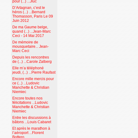
pour (...) ...Jluc
D’Artagnan, c’est le
héros (...) ...Bernard
Thomasson, Paris Le 09
Juin 2012
De ma Gaume belge,
quand (...) ...Jean-Marc
Ceci - 14 Mai 2017
De mémoire de
mousquetaire... Jean-
Marc Ceci
Depuis les rencontres
de (...) ...Carole Zalberg
Elle m’a téléphoné
jeudi, (...) ...Pierre Raufast
Encore mille mercis pour
ce (...) ...Ludovic
Manchette & Christian
Niemiec
Encore toutes nos
félicitations ...Ludovic
Manchette & Christian
Niemiec
Entre les discussions à
bâtons ...Louis Cabaret
Et après le marathon à
l’aéroport ...Florent
Bottero