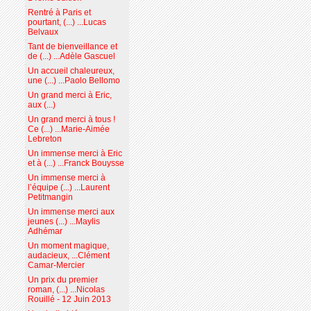
Rentré à Paris et
pourtant, (...) ...Lucas
Belvaux
Tant de bienveillance et
de (...) ...Adèle Gascuel
Un accueil chaleureux,
une (...) ...Paolo Bellomo
Un grand merci à Eric,
aux (...)
Un grand merci à tous !
Ce (...) ...Marie-Aimée
Lebreton
Un immense merci à Eric
et à (...) ...Franck Bouysse
Un immense merci à
l’équipe (...) ...Laurent
Petitmangin
Un immense merci aux
jeunes (...) ...Maylis
Adhémar
Un moment magique,
audacieux, ...Clément
Camar-Mercier
Un prix du premier
roman, (...) ...Nicolas
Rouillé - 12 Juin 2013