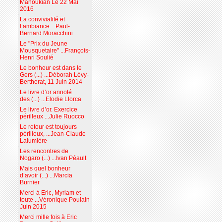
Manoukian Le 22 Mai
2016
La convivialité et
l’ambiance ...Paul-
Bernard Moracchini
Le "Prix du Jeune
Mousquetaire" ...François-
Henri Soulié
Le bonheur est dans le
Gers (...) ...Déborah Lévy-
Bertherat, 11 Juin 2014
Le livre d’or annoté
des (...) ...Elodie Llorca
Le livre d’or. Exercice
périlleux ...Julie Ruocco
Le retour est toujours
périlleux, ...Jean-Claude
Lalumière
Les rencontres de
Nogaro (...) ...Ivan Péault
Mais quel bonheur
d’avoir (...) ...Marcia
Burnier
Merci à Eric, Myriam et
toute ...Véronique Poulain
Juin 2015
Merci mille fois à Eric