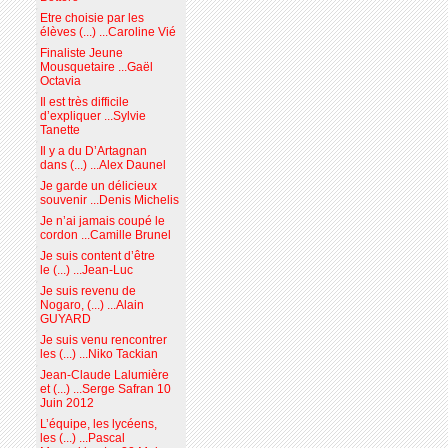
Etre choisie par les
élèves (...) ...Caroline Vié
Finaliste Jeune
Mousquetaire ...Gaël
Octavia
Il est très difficile
d’expliquer ...Sylvie
Tanette
Il y a du D’Artagnan
dans (...) ...Alex Daunel
Je garde un délicieux
souvenir ...Denis Michelis
Je n’ai jamais coupé le
cordon ...Camille Brunel
Je suis content d’être
le (...) ...Jean-Luc
Je suis revenu de
Nogaro, (...) ...Alain
GUYARD
Je suis venu rencontrer
les (...) ...Niko Tackian
Jean-Claude Lalumière
et (...) ...Serge Safran 10
Juin 2012
L’équipe, les lycéens,
les (...) ...Pascal