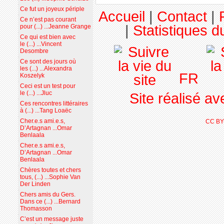
Ce fut un joyeux périple
Accueil
|
Contact
|
Ce n’est pas courant
|
Statistiques du
pour (...) ...Jeanne Grange
Ce qui est bien avec
le (...) ...Vincent
Desombre
Ce sont des jours où
les (...) ...Alexandra
FR
Koszelyk
Ceci est un test pour
le (...) ...Jluc
Site réalisé a
Ces rencontres littéraires
à (...) ...Tang Loaëc
Cher.e.s ami.e.s,
CC BY
D’Artagnan ...Omar
Benlaala
Cher.e.s ami.e.s,
D’Artagnan ...Omar
Benlaala
Chères toutes et chers
tous, (...) ...Sophie Van
Der Linden
Chers amis du Gers.
Dans ce (...) ...Bernard
Thomasson
C’est un message juste