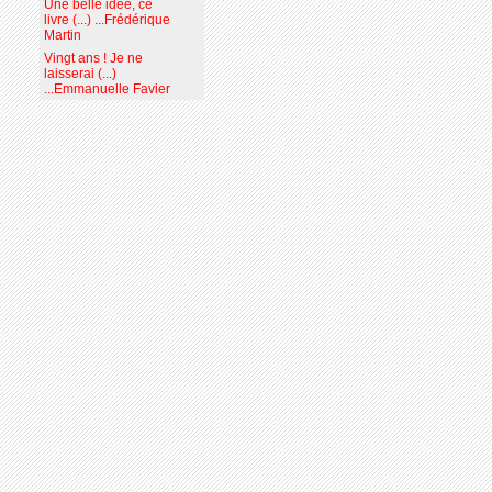
Une belle idée, ce
livre (...) ...Frédérique
Martin
Vingt ans ! Je ne
laisserai (...)
...Emmanuelle Favier