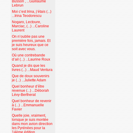
Busson , ...Guillaume
Lebrun
Moi c’est Irina, j’étais (...)
...Irina Teodorescu
Nogaro, Lectoure,
Marciac, (...) ...Caroline
Laurent
On n’oublie pas une
première fois, jamais. Et
je suis heureux que ce
soit avec vous.
Où une contrebande
d’ail (...) ...Laurine Roux
Quand je dis que les
livres (...) ...Maud Ventura
Que de doux souvenirs
je (...) ...Juliette Adam
Quel bonheur d’être
revenue (...) ...Déborah
Lévy-Bertherat
Quel bonheur de revenir
à (...) ...Emmanuelle
Favier
Quelle joie, vraiment,
lorsque je suis montée
dans mon avion direction
les Pyrénées pour la
14ème édition