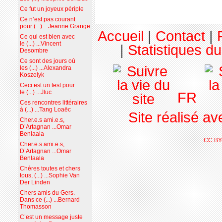
Ce fut un joyeux périple
Ce n’est pas courant
pour (...) ...Jeanne Grange
Accueil
|
Contact
|
Ce qui est bien avec
le (...) ...Vincent
|
Statistiques du
Desombre
Ce sont des jours où
les (...) ...Alexandra
Koszelyk
Ceci est un test pour
le (...) ...Jluc
FR
Ces rencontres littéraires
à (...) ...Tang Loaëc
Site réalisé a
Cher.e.s ami.e.s,
D’Artagnan ...Omar
Benlaala
CC BY
Cher.e.s ami.e.s,
D’Artagnan ...Omar
Benlaala
Chères toutes et chers
tous, (...) ...Sophie Van
Der Linden
Chers amis du Gers.
Dans ce (...) ...Bernard
Thomasson
C’est un message juste