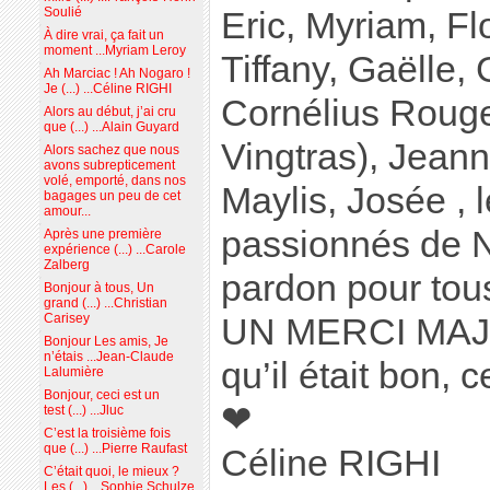
Soulié
Eric, Myriam, Fl
À dire vrai, ça fait un
moment ...Myriam Leroy
Tiffany, Gaëlle,
Ah Marciac ! Ah Nogaro !
Je (...) ...Céline RIGHI
Cornélius Rouge 
Alors au début, j’ai cru
que (...) ...Alain Guyard
Vingtras), Jean
Alors sachez que nous
avons subrepticement
volé, emporté, dans nos
Maylis, Josée , 
bagages un peu de cet
amour...
passionnés de No
Après une première
expérience (...) ...Carole
Zalberg
pardon pour tous
Bonjour à tous, Un
grand (...) ...Christian
Carisey
UN MERCI MAJ
Bonjour Les amis, Je
n’étais ...Jean-Claude
qu’il était bon, c
Lalumière
Bonjour, ceci est un
❤
test (...) ...Jluc
C’est la troisième fois
que (...) ...Pierre Raufast
Céline RIGHI
C’était quoi, le mieux ?
Les (...) ...Sophie Schulze