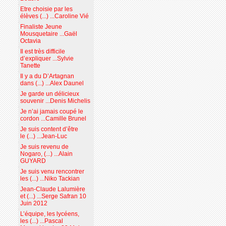
Etre choisie par les
élèves (...) ...Caroline Vié
Finaliste Jeune
Mousquetaire ...Gaël
Octavia
Il est très difficile
d’expliquer ...Sylvie
Tanette
Il y a du D’Artagnan
dans (...) ...Alex Daunel
Je garde un délicieux
souvenir ...Denis Michelis
Je n’ai jamais coupé le
cordon ...Camille Brunel
Je suis content d’être
le (...) ...Jean-Luc
Je suis revenu de
Nogaro, (...) ...Alain
GUYARD
Je suis venu rencontrer
les (...) ...Niko Tackian
Jean-Claude Lalumière
et (...) ...Serge Safran 10
Juin 2012
L’équipe, les lycéens,
les (...) ...Pascal