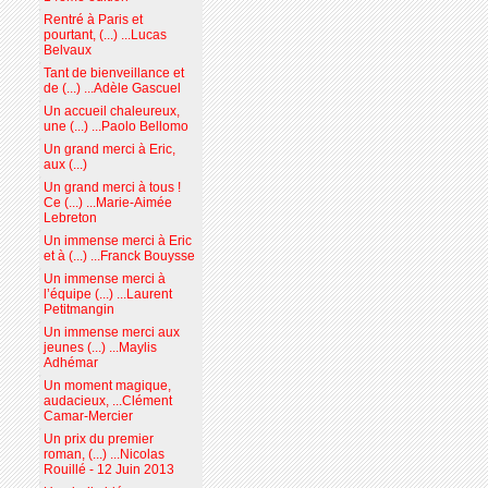
Rentré à Paris et
pourtant, (...) ...Lucas
Belvaux
Tant de bienveillance et
de (...) ...Adèle Gascuel
Un accueil chaleureux,
une (...) ...Paolo Bellomo
Un grand merci à Eric,
aux (...)
Un grand merci à tous !
Ce (...) ...Marie-Aimée
Lebreton
Un immense merci à Eric
et à (...) ...Franck Bouysse
Un immense merci à
l’équipe (...) ...Laurent
Petitmangin
Un immense merci aux
jeunes (...) ...Maylis
Adhémar
Un moment magique,
audacieux, ...Clément
Camar-Mercier
Un prix du premier
roman, (...) ...Nicolas
Rouillé - 12 Juin 2013