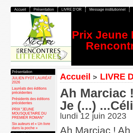
Accueil
Présentation
LIVRE D’OR
Message institutionnel
Prix Jeune
Rencontr
Présentation
Accueil
LIVRE 
>
JULIEN FYOT LAURÉAT
2026
Ah Marciac 
Lauréats des éditions
précédentes
Présidents des éditions
Je (...) ...C
précédentes
PRIX "JEUNE
MOUSQUETAIRE DU
lundi 12 juin 2023
PREMIER ROMAN"
Six auteurs et « Un livre
Ah Marciac ! Ah 
dans la poche »