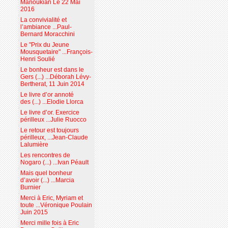
Manoukian Le 22 Mai
2016
La convivialité et
l’ambiance ...Paul-
Bernard Moracchini
Le "Prix du Jeune
Mousquetaire" ...François-
Henri Soulié
Le bonheur est dans le
Gers (...) ...Déborah Lévy-
Bertherat, 11 Juin 2014
Le livre d’or annoté
des (...) ...Elodie Llorca
Le livre d’or. Exercice
périlleux ...Julie Ruocco
Le retour est toujours
périlleux, ...Jean-Claude
Lalumière
Les rencontres de
Nogaro (...) ...Ivan Péault
Mais quel bonheur
d’avoir (...) ...Marcia
Burnier
Merci à Eric, Myriam et
toute ...Véronique Poulain
Juin 2015
Merci mille fois à Eric