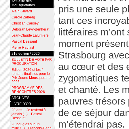
Actualité des
Mousquetaires
pris une seule ph
Alain Guyard
Carole Zalberg
tant ces incroy
Christian Carisey
littéraires m’on
Déborah Lévy-Bertherat
Jean-Claude Lalumière
moment présent.
Pascal Dessaint
Pierre Raufast
Strasbourg avec
21e édition / 2026
BULLETIN DE VOTE PAR
au cœur et des 
PROCURATION
Edition 2026 et les 4
romans finalistes pour le
zygomatiques te
Prix Jeune Mousquetaire
2026
et chanté. Les m
PROGRAMME DES
RENCONTRES 2026
ARCHIVES
pauvres trésors p
LIVRE D’OR
de ce séjour dan
20 ans… Je resterai à
jamais (...) ...Pascal
Dessaint
m’étendrai pas.
20 bougies sur un
mille (...) ...François-Henri