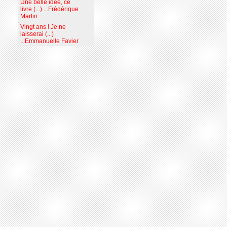
Une belle idée, ce
livre (...) ...Frédérique
Martin
Vingt ans ! Je ne
laisserai (...)
...Emmanuelle Favier