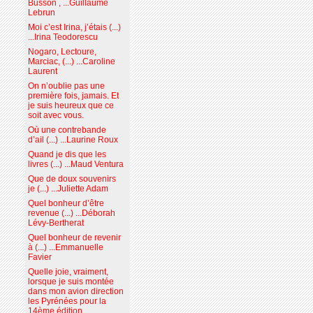
Busson , ...Guillaume
Lebrun
Moi c’est Irina, j’étais (...)
...Irina Teodorescu
Nogaro, Lectoure,
Marciac, (...) ...Caroline
Laurent
On n’oublie pas une
première fois, jamais. Et
je suis heureux que ce
soit avec vous.
Où une contrebande
d’ail (...) ...Laurine Roux
Quand je dis que les
livres (...) ...Maud Ventura
Que de doux souvenirs
je (...) ...Juliette Adam
Quel bonheur d’être
revenue (...) ...Déborah
Lévy-Bertherat
Quel bonheur de revenir
à (...) ...Emmanuelle
Favier
Quelle joie, vraiment,
lorsque je suis montée
dans mon avion direction
les Pyrénées pour la
14ème édition