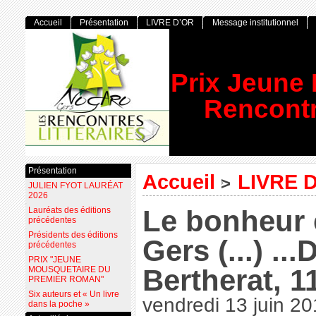
Accueil
Présentation
LIVRE D’OR
Message institutionnel
Prix Jeune
Rencontr
Présentation
Accueil
LIVRE 
>
JULIEN FYOT LAURÉAT
2026
Le bonheur 
Lauréats des éditions
précédentes
Présidents des éditions
Gers (...) ..
précédentes
PRIX "JEUNE
Bertherat, 1
MOUSQUETAIRE DU
PREMIER ROMAN"
Six auteurs et « Un livre
vendredi 13 juin 2
dans la poche »