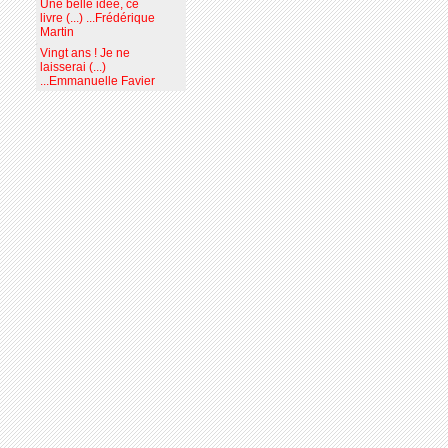
Une belle idée, ce
livre (...) ...Frédérique
Martin
Vingt ans ! Je ne
laisserai (...)
...Emmanuelle Favier