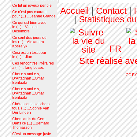
Ce fut un joyeux périple
Accueil
|
Contact
|
Ce n’est pas courant
pour (...) ...Jeanne Grange
|
Statistiques du
Ce qui est bien avec
le (...) ...Vincent
Desombre
Ce sont des jours où
les (...) ...Alexandra
FR
Koszelyk
Ceci est un test pour
le (...) ...Jluc
Site réalisé a
Ces rencontres littéraires
à (...) ...Tang Loaëc
Cher.e.s ami.e.s,
CC BY
D’Artagnan ...Omar
Benlaala
Cher.e.s ami.e.s,
D’Artagnan ...Omar
Benlaala
Chères toutes et chers
tous, (...) ...Sophie Van
Der Linden
Chers amis du Gers.
Dans ce (...) ...Bernard
Thomasson
C’est un message juste