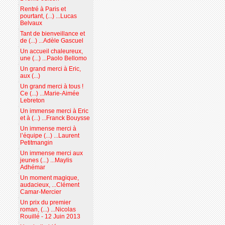
Rentré à Paris et
pourtant, (...) ...Lucas
Belvaux
Tant de bienveillance et
de (...) ...Adèle Gascuel
Un accueil chaleureux,
une (...) ...Paolo Bellomo
Un grand merci à Eric,
aux (...)
Un grand merci à tous !
Ce (...) ...Marie-Aimée
Lebreton
Un immense merci à Eric
et à (...) ...Franck Bouysse
Un immense merci à
l’équipe (...) ...Laurent
Petitmangin
Un immense merci aux
jeunes (...) ...Maylis
Adhémar
Un moment magique,
audacieux, ...Clément
Camar-Mercier
Un prix du premier
roman, (...) ...Nicolas
Rouillé - 12 Juin 2013