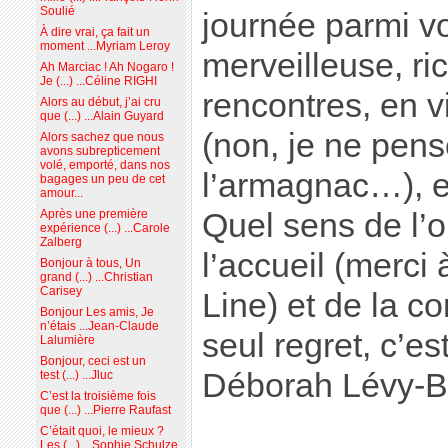
Soulié
journée parmi v
À dire vrai, ça fait un
moment ...Myriam Leroy
merveilleuse, ri
Ah Marciac ! Ah Nogaro !
Je (...) ...Céline RIGHI
rencontres, en v
Alors au début, j’ai cru
que (...) ...Alain Guyard
(non, je ne pen
Alors sachez que nous
avons subrepticement
volé, emporté, dans nos
l’armagnac…), en
bagages un peu de cet
amour...
Après une première
Quel sens de l’o
expérience (...) ...Carole
Zalberg
l’accueil (merci
Bonjour à tous, Un
grand (...) ...Christian
Carisey
Line) et de la co
Bonjour Les amis, Je
n’étais ...Jean-Claude
seul regret, c’es
Lalumière
Bonjour, ceci est un
Déborah Lévy-Be
test (...) ...Jluc
C’est la troisième fois
que (...) ...Pierre Raufast
C’était quoi, le mieux ?
Les (...) ...Sophie Schulze