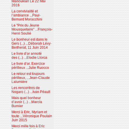
Manoukian Le 22 Mai
2016
La convivialité et
l’ambiance ...Paul-
Bernard Moracchini
Le "Prix du Jeune
Mousquetaire" ...François-
Henri Soulié
Le bonheur est dans le
Gers (...) ...Déborah Lévy-
Bertherat, 11 Juin 2014
Le livre d’or annoté
des (...) ...Elodie Llorca
Le livre d’or. Exercice
périlleux ...Julie Ruocco
Le retour est toujours
périlleux, ...Jean-Claude
Lalumière
Les rencontres de
Nogaro (...) ...Ivan Péault
Mais quel bonheur
d’avoir (...) ...Marcia
Burnier
Merci à Eric, Myriam et
toute ...Véronique Poulain
Juin 2015
Merci mille fois à Eric