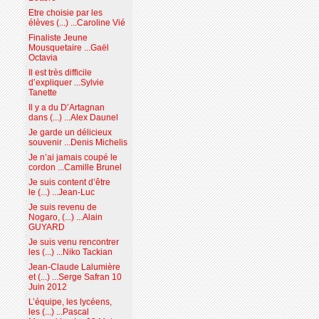
Etre choisie par les
élèves (...) ...Caroline Vié
Finaliste Jeune
Mousquetaire ...Gaël
Octavia
Il est très difficile
d’expliquer ...Sylvie
Tanette
Il y a du D’Artagnan
dans (...) ...Alex Daunel
Je garde un délicieux
souvenir ...Denis Michelis
Je n’ai jamais coupé le
cordon ...Camille Brunel
Je suis content d’être
le (...) ...Jean-Luc
Je suis revenu de
Nogaro, (...) ...Alain
GUYARD
Je suis venu rencontrer
les (...) ...Niko Tackian
Jean-Claude Lalumière
et (...) ...Serge Safran 10
Juin 2012
L’équipe, les lycéens,
les (...) ...Pascal