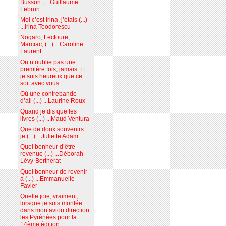
Busson , ...Guillaume
Lebrun
Moi c’est Irina, j’étais (...)
...Irina Teodorescu
Nogaro, Lectoure,
Marciac, (...) ...Caroline
Laurent
On n’oublie pas une
première fois, jamais. Et
je suis heureux que ce
soit avec vous.
Où une contrebande
d’ail (...) ...Laurine Roux
Quand je dis que les
livres (...) ...Maud Ventura
Que de doux souvenirs
je (...) ...Juliette Adam
Quel bonheur d’être
revenue (...) ...Déborah
Lévy-Bertherat
Quel bonheur de revenir
à (...) ...Emmanuelle
Favier
Quelle joie, vraiment,
lorsque je suis montée
dans mon avion direction
les Pyrénées pour la
14ème édition