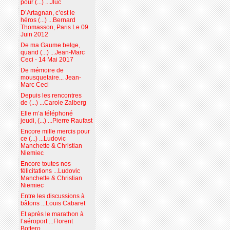
pour (...) ...Jluc
D’Artagnan, c’est le
héros (...) ...Bernard
Thomasson, Paris Le 09
Juin 2012
De ma Gaume belge,
quand (...) ...Jean-Marc
Ceci - 14 Mai 2017
De mémoire de
mousquetaire... Jean-
Marc Ceci
Depuis les rencontres
de (...) ...Carole Zalberg
Elle m’a téléphoné
jeudi, (...) ...Pierre Raufast
Encore mille mercis pour
ce (...) ...Ludovic
Manchette & Christian
Niemiec
Encore toutes nos
félicitations ...Ludovic
Manchette & Christian
Niemiec
Entre les discussions à
bâtons ...Louis Cabaret
Et après le marathon à
l’aéroport ...Florent
Bottero