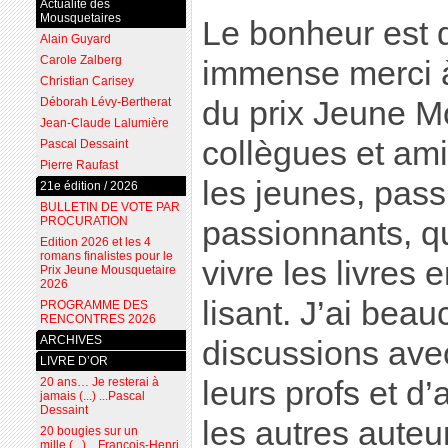
Actualité des
Mousquetaires
Le bonheur est 
Alain Guyard
Carole Zalberg
immense merci à
Christian Carisey
Déborah Lévy-Bertherat
du prix Jeune Mo
Jean-Claude Lalumière
collègues et amis
Pascal Dessaint
Pierre Raufast
les jeunes, pass
21e édition / 2026
BULLETIN DE VOTE PAR
PROCURATION
passionnants, qu
Edition 2026 et les 4
romans finalistes pour le
vivre les livres 
Prix Jeune Mousquetaire
2026
lisant. J’ai bea
PROGRAMME DES
RENCONTRES 2026
ARCHIVES
discussions ave
LIVRE D’OR
20 ans… Je resterai à
leurs profs et d’
jamais (...) ...Pascal
Dessaint
les autres auteu
20 bougies sur un
mille (...) ...François-Henri