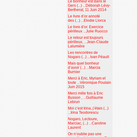
Le bonheur est dans le
Gers (...) ...Déborah Lévy-
Bertherat, 11 Juin 2014
Le livre d’or annoté
des (...) ...Elodie Llorca
Le livre d’or. Exercice
périlleux ...Julie Ruocco
Le retour est toujours
périlleux, ...Jean-Claude
Lalumière
Les rencontres de
Nogaro (...) ...Ivan Péault
Mais quel bonheur
d’avoir (...) ...Marcia
Burnier
Merci à Eric, Myriam et
toute ...Véronique Poulain
Juin 2015
Merci mille fois à Eric
Busson , ...Guillaume
Lebrun
Moi c’est Irina, j’étais (...)
...Irina Teodorescu
Nogaro, Lectoure,
Marciac, (...) ...Caroline
Laurent
On n’oublie pas une