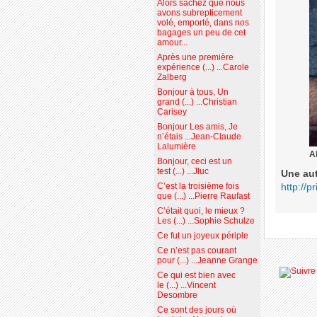
Alors sachez que nous
avons subrepticement
volé, emporté, dans nos
bagages un peu de cet
amour...
Après une première
expérience (...) ...Carole
Zalberg
Bonjour à tous, Un
grand (...) ...Christian
Carisey
Bonjour Les amis, Je
n’étais ...Jean-Claude
Lalumière
Ak
Bonjour, ceci est un
test (...) ...Jluc
Une autr
C’est la troisième fois
http://p
que (...) ...Pierre Raufast
C’était quoi, le mieux ?
Les (...) ...Sophie Schulze
Ce fut un joyeux périple
Ce n’est pas courant
pour (...) ...Jeanne Grange
Ce qui est bien avec
le (...) ...Vincent
Desombre
Ce sont des jours où