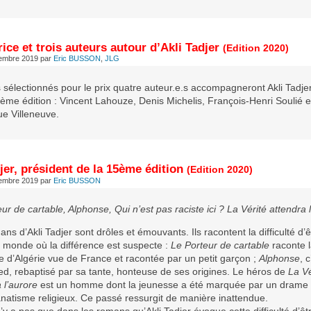
ice et trois auteurs autour d’Akli Tadjer
(Edition 2020)
tembre 2019
par
Eric BUSSON
,
JLG
 sélectionnés pour le prix quatre auteur.e.s accompagneront Akli Tadjer
ème édition : Vincent Lahouze, Denis Michelis, François-Henri Soulié e
ue Villeneuve.
jer, président de la 15ème édition
(Edition 2020)
tembre 2019
par
Eric BUSSON
ur de cartable, Alphonse, Qui n’est pas raciste ici ? La Vérité attendra 
ns d’Akli Tadjer sont drôles et émouvants. Ils racontent la difficulté d’ê
 monde où la différence est suspecte :
Le Porteur de cartable
raconte l
e d’Algérie vue de France et racontée par un petit garçon ;
Alphonse
, c
, rebaptisé par sa tante, honteuse de ses origines. Le héros de
La Vé
 l’aurore
est un homme dont la jeunesse a été marquée par un drame
anatisme religieux. Ce passé ressurgit de manière inattendue.