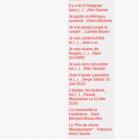
Il y a du D’Artagnan
dans (...) ...Alex Daunel
Je garde un délicieux
souvenir ...Denis Michelis
Je n’ai jamais coupé le
cordon ...Camille Brunel
Je suis content d’être
le (...) ...Jean-Luc
Je suis revenu de
Nogaro, (...) ...Alain
GUYARD
Je suis venu rencontrer
les (...) ...Niko Tackian
Jean-Claude Lalumière
et (...) ...Serge Safran 10
Juin 2012
L’équipe, les lycéens,
les (...) ...Pascal
Manoukian Le 22 Mai
2016
La convivialité et
l’ambiance ...Paul-
Bernard Moracchini
Le "Prix du Jeune
Mousquetaire" ...François-
Henri Soulié