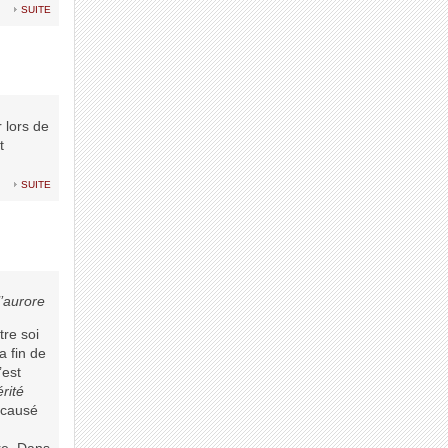
suite
 lors de
t
suite
l’aurore
tre soi
a fin de
’est
rité
 causé