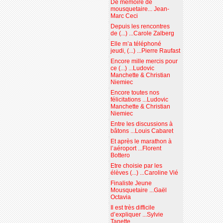
De mémoire de
mousquetaire... Jean-
Marc Ceci
Depuis les rencontres
de (...) ...Carole Zalberg
Elle m’a téléphoné
jeudi, (...) ...Pierre Raufast
Encore mille mercis pour
ce (...) ...Ludovic
Manchette & Christian
Niemiec
Encore toutes nos
félicitations ...Ludovic
Manchette & Christian
Niemiec
Entre les discussions à
bâtons ...Louis Cabaret
Et après le marathon à
l’aéroport ...Florent
Bottero
Etre choisie par les
élèves (...) ...Caroline Vié
Finaliste Jeune
Mousquetaire ...Gaël
Octavia
Il est très difficile
d’expliquer ...Sylvie
Tanette