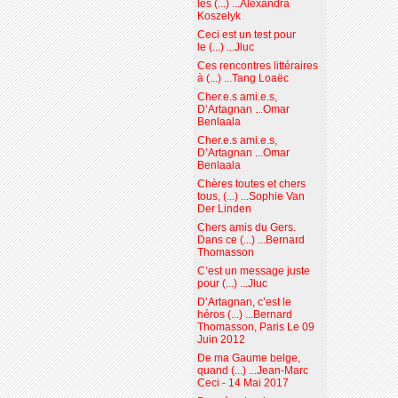
les (...) ...Alexandra
Koszelyk
Ceci est un test pour
le (...) ...Jluc
Ces rencontres littéraires
à (...) ...Tang Loaëc
Cher.e.s ami.e.s,
D’Artagnan ...Omar
Benlaala
Cher.e.s ami.e.s,
D’Artagnan ...Omar
Benlaala
Chères toutes et chers
tous, (...) ...Sophie Van
Der Linden
Chers amis du Gers.
Dans ce (...) ...Bernard
Thomasson
C’est un message juste
pour (...) ...Jluc
D’Artagnan, c’est le
héros (...) ...Bernard
Thomasson, Paris Le 09
Juin 2012
De ma Gaume belge,
quand (...) ...Jean-Marc
Ceci - 14 Mai 2017