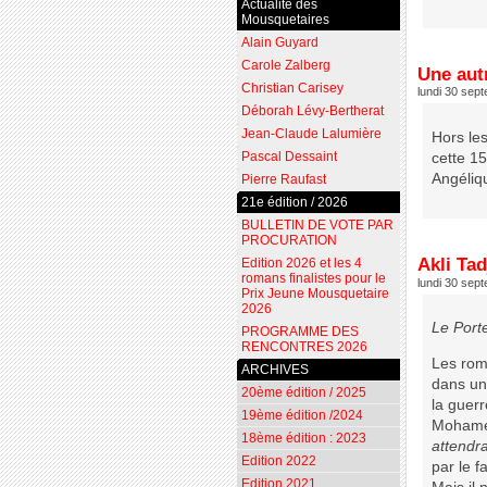
Actualité des
Mousquetaires
Alain Guyard
Carole Zalberg
Une autr
Christian Carisey
lundi 30 sep
Déborah Lévy-Bertherat
Jean-Claude Lalumière
Hors les
Pascal Dessaint
cette 15
Angéliq
Pierre Raufast
21e édition / 2026
BULLETIN DE VOTE PAR
PROCURATION
Akli Tad
Edition 2026 et les 4
romans finalistes pour le
lundi 30 sep
Prix Jeune Mousquetaire
2026
Le Porte
PROGRAMME DES
RENCONTRES 2026
Les roma
ARCHIVES
dans un
20ème édition / 2025
la guerr
19ème édition /2024
Mohamed
18ème édition : 2023
attendra
Edition 2022
par le f
Edition 2021