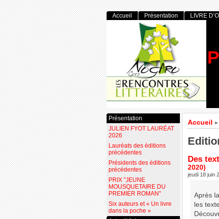
Accueil
Présentation
LIVRE D’
P
Présentation
Accueil
>
JULIEN FYOT LAURÉAT
2026
Editio
Lauréats des éditions
précédentes
Des text
Présidents des éditions
2020)
précédentes
jeudi 18 juin
PRIX "JEUNE
MOUSQUETAIRE DU
PREMIER ROMAN"
Après la
Six auteurs et « Un livre
les text
dans la poche »
Découvr