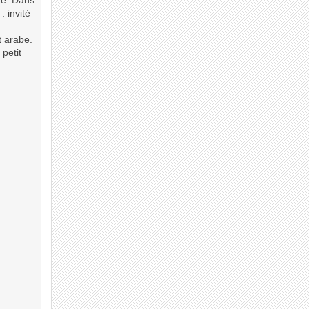
tre. Dans
: invité
t arabe.
 petit