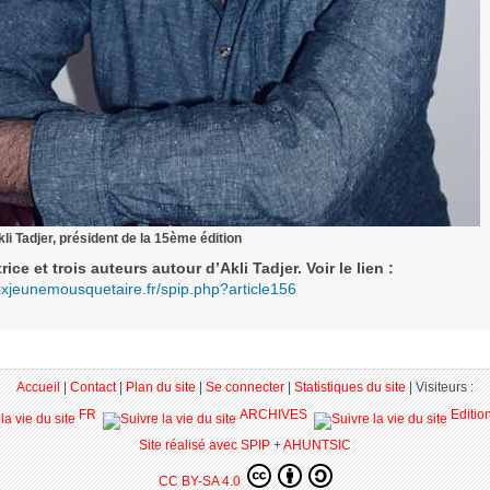
li Tadjer, président de la 15ème édition
ice et trois auteurs autour d’Akli Tadjer. Voir le lien :
rixjeunemousquetaire.fr/spip.php?article156
Accueil
|
Contact
|
Plan du site
|
Se connecter
|
Statistiques du site
|
Visiteurs :
FR
ARCHIVES
Editio
Site réalisé avec SPIP
+
AHUNTSIC
CC BY-SA 4.0