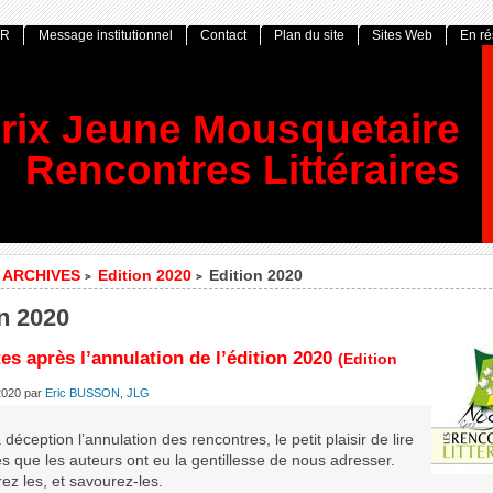
OR
Message institutionnel
Contact
Plan du site
Sites Web
En r
rix Jeune Mousquetaire
Rencontres Littéraires
ARCHIVES
Edition 2020
Edition 2020
>
>
n 2020
es après l’annulation de l’édition 2020
(Edition
 2020
par
Eric BUSSON
,
JLG
 déception l’annulation des rencontres, le petit plaisir de lire
es que les auteurs ont eu la gentillesse de nous adresser.
ez les, et savourez-les.