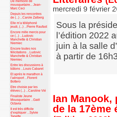
De mémoire de
mousquetaire... Jean-
mercredi 9 février 
Marc Ceci
Depuis les rencontres
de (...) ...Carole Zalberg
Sous la présid
Elle m’a téléphoné
jeudi, (...) ...Pierre Raufast
Encore mille mercis pour
l’édition 2022 a
ce (...) ...Ludovic
Manchette & Christian
juin à la salle
Niemiec
Encore toutes nos
félicitations ...Ludovic
à partir de 16h
Manchette & Christian
Niemiec
Entre les discussions à
bâtons ...Louis Cabaret
Et après le marathon à
l’aéroport ...Florent
Bottero
Etre choisie par les
élèves (...) ...Caroline Vié
Ian Manook, 
Finaliste Jeune
Mousquetaire ...Gaël
Octavia
de la 17ème 
Il est très difficile
d’expliquer ...Sylvie
Tanette