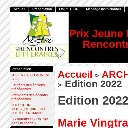
Accueil
Présentation
LIVRE D’OR
Message institutionnel
Prix Jeune
Rencontr
Présentation
Accueil
ARCH
>
JULIEN FYOT LAURÉAT
2026
Edition 2022
>
Lauréats des éditions
précédentes
Présidents des éditions
Edition 202
précédentes
PRIX "JEUNE
MOUSQUETAIRE DU
PREMIER ROMAN"
Marie Vingtra
Six auteurs et « Un livre
dans la poche »