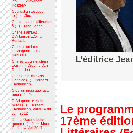
les (...) ...Alexandra
Koszelyk
Ceci est un test pour
le (...) ...Jluc
Ces rencontres littéraires
à (...) ...Tang Loaëc
Cher.e.s ami.e.s,
D’Artagnan ...Omar
Benlaala
Cher.e.s ami.e.s,
D’Artagnan ...Omar
Benlaala
L’éditrice Je
Chères toutes et chers
tous, (...) ...Sophie Van
Der Linden
Chers amis du Gers.
Dans ce (...) ...Bernard
Thomasson
C’est un message juste
pour (...) ...Jluc
D’Artagnan, c’est le
Le programm
héros (...) ...Bernard
Thomasson, Paris Le 09
Juin 2012
17ème éditio
De ma Gaume belge,
quand (...) ...Jean-Marc
Littéraires
Ceci - 14 Mai 2017
(E