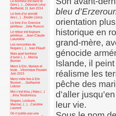
Son avant-dern
Le bonheur est dans le
Gers (...) ...Déborah Lévy-
Bertherat, 11 Juin 2014
bleu d’Erzerou
Le livre d’or annoté
des (...) ...Elodie Llorca
orientation plu
Le livre d’or. Exercice
périlleux ...Julie Ruocco
historique en r
Le retour est toujours
périlleux, ...Jean-Claude
Lalumière
grand-mère, av
Les rencontres de
Nogaro (...) ...Ivan Péault
génocide armé
Mais quel bonheur
d’avoir (...) ...Marcia
Islande, il pein
Burnier
Merci à Eric, Myriam et
toute ...Véronique Poulain
réalisme les ter
Juin 2015
Merci mille fois à Eric
pêche des mari
Busson , ...Guillaume
Lebrun
d’aller jusqu’e
Moi c’est Irina, j’étais (...)
...Irina Teodorescu
Nogaro, Lectoure,
leur vie.
Marciac, (...) ...Caroline
Laurent
Sous le nom de
On n’oublie pas une