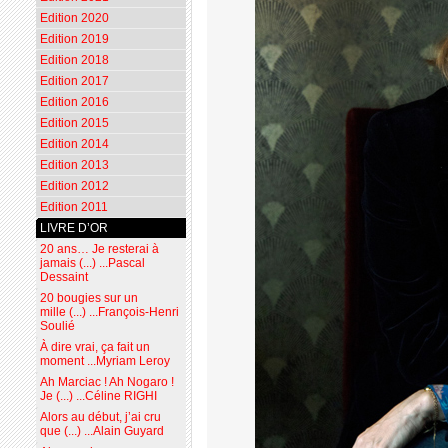
Edition 2020
Edition 2019
Edition 2018
Edition 2017
Edition 2016
Edition 2015
Edition 2014
Edition 2013
Edition 2012
Edition 2011
LIVRE D’OR
20 ans… Je resterai à
jamais (...) ...Pascal
Dessaint
20 bougies sur un
mille (...) ...François-Henri
Soulié
À dire vrai, ça fait un
moment ...Myriam Leroy
Ah Marciac ! Ah Nogaro !
Je (...) ...Céline RIGHI
Alors au début, j’ai cru
que (...) ...Alain Guyard