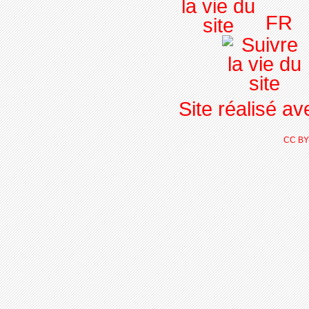
FR
Site réalisé a
CC BY