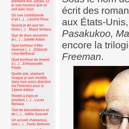
première fois, jamais. Et
je suis heureux que ce
écrit des roma
soit avec vous.
Où une contrebande
aux États-Uni
d’ail (...) ...Laurine Roux
Quand je dis que les
livres (...) ...Maud Ventura
Pasakukoo, Ma
Que de doux souvenirs
je (...) ...Juliette Adam
encore la trilog
Quel bonheur d’être
revenue (...) ...Déborah
Freeman
.
Lévy-Bertherat
Quel bonheur de revenir
à (...) ...Emmanuelle
Favier
Quelle joie, vraiment,
lorsque je suis montée
dans mon avion direction
les Pyrénées pour la
14ème édition
Rentré à Paris et
pourtant, (...) ...Lucas
Belvaux
Tant de bienveillance et
de (...) ...Adèle Gascuel
Un accueil chaleureux,
une (...) ...Paolo Bellomo