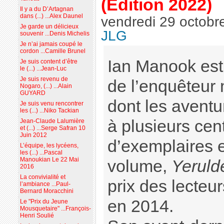
(Edition 2022)
Il y a du D’Artagnan
dans (...) ...Alex Daunel
vendredi 29 octobr
Je garde un délicieux
JLG
souvenir ...Denis Michelis
Je n’ai jamais coupé le
cordon ...Camille Brunel
Ian Manook est l
Je suis content d’être
le (...) ...Jean-Luc
Je suis revenu de
de l’enquêteur
Nogaro, (...) ...Alain
GUYARD
dont les avent
Je suis venu rencontrer
les (...) ...Niko Tackian
à plusieurs cen
Jean-Claude Lalumière
et (...) ...Serge Safran 10
Juin 2012
d’exemplaires e
L’équipe, les lycéens,
les (...) ...Pascal
Manoukian Le 22 Mai
volume,
Yeruld
2016
La convivialité et
prix des lecteu
l’ambiance ...Paul-
Bernard Moracchini
en 2014.
Le "Prix du Jeune
Mousquetaire" ...François-
Henri Soulié