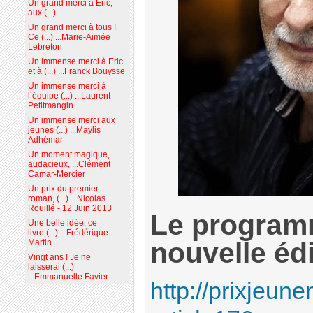
Un grand merci à Eric,
aux (...)
Un grand merci à tous !
Ce (...) ...Marie-Aimée
Lebreton
Un immense merci à Eric
et à (...) ...Franck Bouysse
Un immense merci à
l’équipe (...) ...Laurent
Petitmangin
Un immense merci aux
jeunes (...) ...Maylis
Adhémar
Un moment magique,
audacieux, ...Clément
Camar-Mercier
Un prix du premier
roman, (...) ...Nicolas
Rouillé - 12 Juin 2013
Le program
Une belle idée, ce
livre (...) ...Frédérique
nouvelle édi
Martin
Vingt ans ! Je ne
laisserai (...)
...Emmanuelle Favier
http://prixjeun