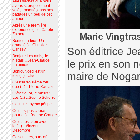
Alors sachez que nous
avons subrepticement
volé, emporté, dans nos
bagages un peu de cet
amour...
Après une première
expérience (...) ...Carole
Marie Vingtra
Zalberg
Bonjour à tous, Un
grand (...) ...Christian
Son éditrice J
Carisey
Bonjour Les amis, Je
le prix en son
n’étais ...Jean-Claude
Lalumière
Bonjour, ceci est un
maire de Nogaro
test (...) ...Jluc
C’est la troisième fois
que (...) ...Pierre Raufast
C’était quoi, le mieux ?
Les (...) ...Sophie Schulze
Ce fut un joyeux périple
Ce n’est pas courant
pour (...) ...Jeanne Grange
Ce qui est bien avec
le (...) ...Vincent
Desombre
Ce sont des jours où