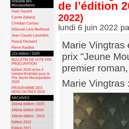
Actualité des
de l’édition 
Mousquetaires
Alain Guyard
2022)
Carole Zalberg
Christian Carisey
lundi 6 juin 2022
p
Déborah Lévy-Bertherat
Jean-Claude Lalumière
Pascal Dessaint
Marie Vingtras 
Pierre Raufast
prix "Jeune Mo
21e édition / 2026
BULLETIN DE VOTE PAR
PROCURATION
premier roman
Edition 2026 et les 4
romans finalistes pour le
Prix Jeune Mousquetaire
Marie Vingtras 
2026
PROGRAMME DES
RENCONTRES 2026
ARCHIVES
20ème édition / 2025
19ème édition /2024
18ème édition : 2023
Edition 2022
Edition 2021