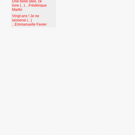
Une belle idée, ce
livre (...) ...Frédérique
Martin
Vingt ans ! Je ne
laisserai (...)
...Emmanuelle Favier