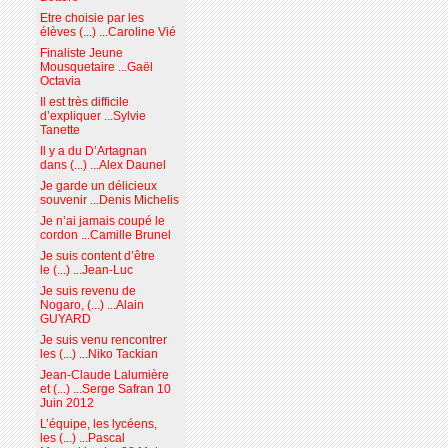
Etre choisie par les
élèves (...) ...Caroline Vié
Finaliste Jeune
Mousquetaire ...Gaël
Octavia
Il est très difficile
d’expliquer ...Sylvie
Tanette
Il y a du D’Artagnan
dans (...) ...Alex Daunel
Je garde un délicieux
souvenir ...Denis Michelis
Je n’ai jamais coupé le
cordon ...Camille Brunel
Je suis content d’être
le (...) ...Jean-Luc
Je suis revenu de
Nogaro, (...) ...Alain
GUYARD
Je suis venu rencontrer
les (...) ...Niko Tackian
Jean-Claude Lalumière
et (...) ...Serge Safran 10
Juin 2012
L’équipe, les lycéens,
les (...) ...Pascal