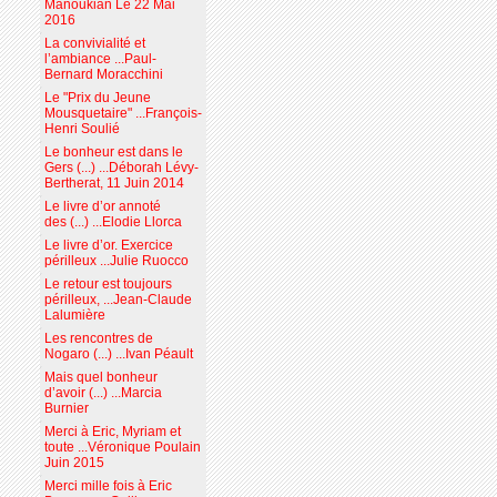
Manoukian Le 22 Mai
2016
La convivialité et
l’ambiance ...Paul-
Bernard Moracchini
Le "Prix du Jeune
Mousquetaire" ...François-
Henri Soulié
Le bonheur est dans le
Gers (...) ...Déborah Lévy-
Bertherat, 11 Juin 2014
Le livre d’or annoté
des (...) ...Elodie Llorca
Le livre d’or. Exercice
périlleux ...Julie Ruocco
Le retour est toujours
périlleux, ...Jean-Claude
Lalumière
Les rencontres de
Nogaro (...) ...Ivan Péault
Mais quel bonheur
d’avoir (...) ...Marcia
Burnier
Merci à Eric, Myriam et
toute ...Véronique Poulain
Juin 2015
Merci mille fois à Eric