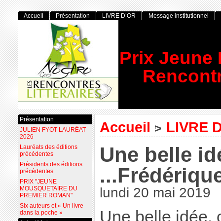
Accueil
Présentation
LIVRE D’OR
Message institutionnel
Prix Jeune
Rencontr
Présentation
Accueil
LIVRE 
>
JULIEN FYOT LAURÉAT
2026
Une belle idée
Lauréats des éditions
précédentes
Présidents des éditions
...Frédériqu
précédentes
PRIX "JEUNE
MOUSQUETAIRE DU
lundi 20 mai 2019
PREMIER ROMAN"
Six auteurs et « Un livre
Une belle idée, c
dans la poche »