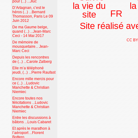
pour (...) ...Jluc
D’Artagnan, c’est le
FR
héros (...) ...Bernard
Thomasson, Paris Le 09
Juin 2012
Site réalisé a
De ma Gaume belge,
quand (...) ...Jean-Marc
Ceci - 14 Mai 2017
CC BY
De mémoire de
mousquetaire... Jean-
Marc Ceci
Depuis les rencontres
de (...) ...Carole Zalberg
Elle m’a téléphoné
jeudi, (...) ...Pierre Raufast
Encore mille mercis pour
ce (...) ...Ludovic
Manchette & Christian
Niemiec
Encore toutes nos
félicitations ...Ludovic
Manchette & Christian
Niemiec
Entre les discussions à
bâtons ...Louis Cabaret
Et après le marathon à
l’aéroport ...Florent
Bottero