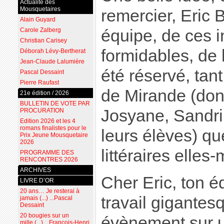
Actualité des
Mousquetaires
remercier, Eric 
Alain Guyard
Carole Zalberg
équipe, de ces i
Christian Carisey
formidables, de 
Déborah Lévy-Bertherat
Jean-Claude Lalumière
été réservé, tan
Pascal Dessaint
Pierre Raufast
de Mirande (dont 
21e édition / 2026
BULLETIN DE VOTE PAR
Josyane, Sandri
PROCURATION
Edition 2026 et les 4
romans finalistes pour le
leurs élèves) qu
Prix Jeune Mousquetaire
2026
littéraires elle
PROGRAMME DES
RENCONTRES 2026
ARCHIVES
Cher Eric, ton éq
LIVRE D’OR
20 ans… Je resterai à
travail gigantes
jamais (...) ...Pascal
Dessaint
20 bougies sur un
évènement sur u
mille (...) ...François-Henri