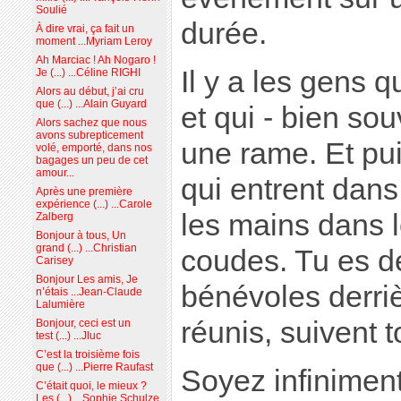
Soulié
durée.
À dire vrai, ça fait un
moment ...Myriam Leroy
Ah Marciac ! Ah Nogaro !
Il y a les gens q
Je (...) ...Céline RIGHI
Alors au début, j’ai cru
que (...) ...Alain Guyard
et qui - bien sou
Alors sachez que nous
avons subrepticement
une rame. Et puis
volé, emporté, dans nos
bagages un peu de cet
amour...
qui entrent dans
Après une première
expérience (...) ...Carole
les mains dans 
Zalberg
Bonjour à tous, Un
grand (...) ...Christian
coudes. Tu es de
Carisey
Bonjour Les amis, Je
bénévoles derriè
n’étais ...Jean-Claude
Lalumière
réunis, suivent 
Bonjour, ceci est un
test (...) ...Jluc
C’est la troisième fois
que (...) ...Pierre Raufast
Soyez infinimen
C’était quoi, le mieux ?
Les (...) ...Sophie Schulze