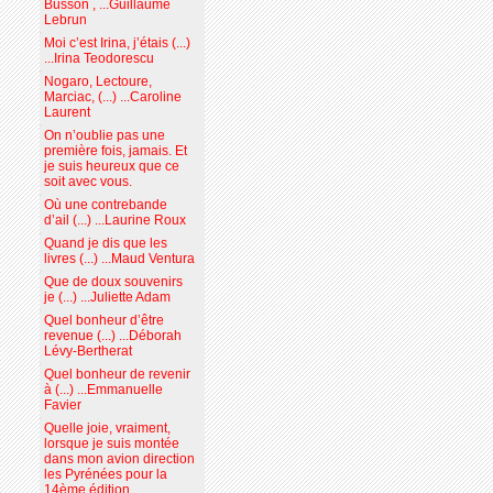
Busson , ...Guillaume
Lebrun
Moi c’est Irina, j’étais (...)
...Irina Teodorescu
Nogaro, Lectoure,
Marciac, (...) ...Caroline
Laurent
On n’oublie pas une
première fois, jamais. Et
je suis heureux que ce
soit avec vous.
Où une contrebande
d’ail (...) ...Laurine Roux
Quand je dis que les
livres (...) ...Maud Ventura
Que de doux souvenirs
je (...) ...Juliette Adam
Quel bonheur d’être
revenue (...) ...Déborah
Lévy-Bertherat
Quel bonheur de revenir
à (...) ...Emmanuelle
Favier
Quelle joie, vraiment,
lorsque je suis montée
dans mon avion direction
les Pyrénées pour la
14ème édition