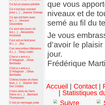
que vous apporte
Ce fut un joyeux périple
Ce n’est pas courant
niveaux et de to
pour (...) ...Jeanne Grange
Ce qui est bien avec
semé au fil du t
le (...) ...Vincent
Desombre
Ce sont des jours où
les (...) ...Alexandra
Je vous embrass
Koszelyk
Ceci est un test pour
d’avoir le plaisi
le (...) ...Jluc
Ces rencontres littéraires
jour.
à (...) ...Tang Loaëc
Cher.e.s ami.e.s,
D’Artagnan ...Omar
Frédérique Mart
Benlaala
Cher.e.s ami.e.s,
D’Artagnan ...Omar
Benlaala
Chères toutes et chers
tous, (...) ...Sophie Van
Accueil
|
Contact
|
Der Linden
|
Statistiques du
Chers amis du Gers.
Dans ce (...) ...Bernard
Thomasson
C’est un message juste