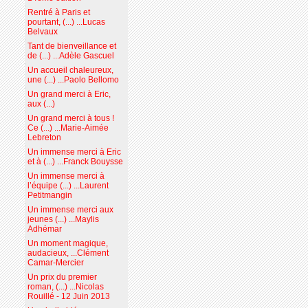
Rentré à Paris et
pourtant, (...) ...Lucas
Belvaux
Tant de bienveillance et
de (...) ...Adèle Gascuel
Un accueil chaleureux,
une (...) ...Paolo Bellomo
Un grand merci à Eric,
aux (...)
Un grand merci à tous !
Ce (...) ...Marie-Aimée
Lebreton
Un immense merci à Eric
et à (...) ...Franck Bouysse
Un immense merci à
l’équipe (...) ...Laurent
Petitmangin
Un immense merci aux
jeunes (...) ...Maylis
Adhémar
Un moment magique,
audacieux, ...Clément
Camar-Mercier
Un prix du premier
roman, (...) ...Nicolas
Rouillé - 12 Juin 2013