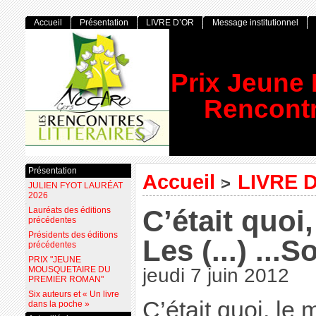
Accueil
Présentation
LIVRE D’OR
Message institutionnel
Prix Jeune
Rencontr
Présentation
Accueil
LIVRE 
>
JULIEN FYOT LAURÉAT
2026
C’était quoi
Lauréats des éditions
précédentes
Présidents des éditions
Les (...) ...
précédentes
PRIX "JEUNE
MOUSQUETAIRE DU
jeudi 7 juin 2012
PREMIER ROMAN"
Six auteurs et « Un livre
C’était quoi, le
dans la poche »