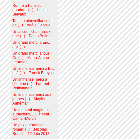
Rentré à Paris et
pourtant, (...) ...Lucas
Belvaux
Tant de bienveillance et
de (...) ...Adèle Gascuel
Un accueil chaleureux,
une (...) ...Paolo Bellomo
Un grand merci à Eric,
aux (...)
Un grand merci à tous !
Ce (...) ...Marie-Aimée
Lebreton
Un immense merci à Eric
et à (...) ...Franck Bouysse
Un immense merci à
l’équipe (...) ...Laurent
Petitmangin
Un immense merci aux
jeunes (...) ...Maylis
Adhémar
Un moment magique,
audacieux, ...Clément
Camar-Mercier
Un prix du premier
roman, (...) ...Nicolas
Rouillé - 12 Juin 2013