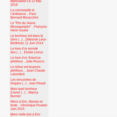
Manoukian Le 22 Mai
2016
La convivialité et
l’ambiance ...Paul-
Bernard Moracchini
Le "Prix du Jeune
Mousquetaire" ...François-
Henri Soulié
Le bonheur est dans le
Gers (...) ...Déborah Lévy-
Bertherat, 11 Juin 2014
Le livre d’or annoté
des (...) ...Elodie Llorca
Le livre d’or. Exercice
périlleux ...Julie Ruocco
Le retour est toujours
périlleux, ...Jean-Claude
Lalumière
Les rencontres de
Nogaro (...) ...Ivan Péault
Mais quel bonheur
d’avoir (...) ...Marcia
Burnier
Merci à Eric, Myriam et
toute ...Véronique Poulain
Juin 2015
Merci mille fois à Eric