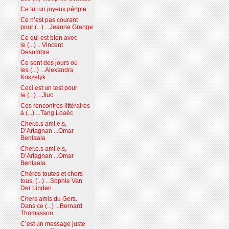
Ce fut un joyeux périple
Ce n’est pas courant
pour (...) ...Jeanne Grange
Ce qui est bien avec
le (...) ...Vincent
Desombre
Ce sont des jours où
les (...) ...Alexandra
Koszelyk
Ceci est un test pour
le (...) ...Jluc
Ces rencontres littéraires
à (...) ...Tang Loaëc
Cher.e.s ami.e.s,
D’Artagnan ...Omar
Benlaala
Cher.e.s ami.e.s,
D’Artagnan ...Omar
Benlaala
Chères toutes et chers
tous, (...) ...Sophie Van
Der Linden
Chers amis du Gers.
Dans ce (...) ...Bernard
Thomasson
C’est un message juste