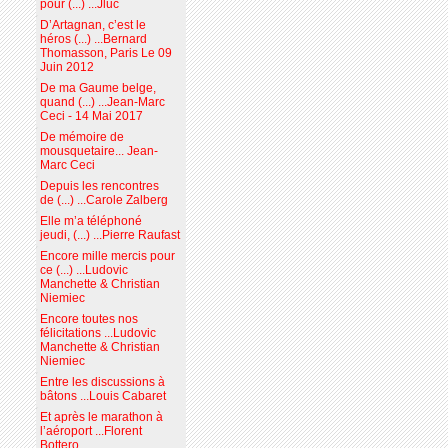
pour (...) ...Jluc
D’Artagnan, c’est le
héros (...) ...Bernard
Thomasson, Paris Le 09
Juin 2012
De ma Gaume belge,
quand (...) ...Jean-Marc
Ceci - 14 Mai 2017
De mémoire de
mousquetaire... Jean-
Marc Ceci
Depuis les rencontres
de (...) ...Carole Zalberg
Elle m’a téléphoné
jeudi, (...) ...Pierre Raufast
Encore mille mercis pour
ce (...) ...Ludovic
Manchette & Christian
Niemiec
Encore toutes nos
félicitations ...Ludovic
Manchette & Christian
Niemiec
Entre les discussions à
bâtons ...Louis Cabaret
Et après le marathon à
l’aéroport ...Florent
Bottero