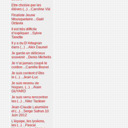
Etre choisie par les
élèves (...) ...Caroline Vié
Finaliste Jeune
Mousquetaire ...Gaël
Octavia
Il est très difficile
d’expliquer ...Sylvie
Tanette
Il y a du D’Artagnan
dans (...) ...Alex Daunel
Je garde un délicieux
souvenir ...Denis Michelis
Je n’ai jamais coupé le
cordon ...Camille Brunel
Je suis content d’être
le (...) ...Jean-Luc
Je suis revenu de
Nogaro, (...) ...Alain
GUYARD
Je suis venu rencontrer
les (...) ...Niko Tackian
Jean-Claude Lalumière
et (...) ...Serge Safran 10
Juin 2012
L’équipe, les lycéens,
les (...) ...Pascal