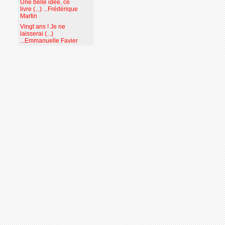
Une belle idée, ce
livre (...) ...Frédérique
Martin
Vingt ans ! Je ne
laisserai (...)
...Emmanuelle Favier