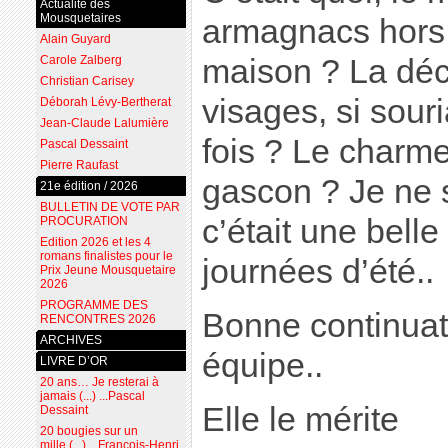
Actualité des
Mousquetaires
armagnacs hors 
Alain Guyard
Carole Zalberg
maison ? La dé
Christian Carisey
visages, si souri
Déborah Lévy-Bertherat
Jean-Claude Lalumière
fois ? Le charme
Pascal Dessaint
Pierre Raufast
gascon ? Je ne s
21e édition / 2026
BULLETIN DE VOTE PAR
c’était une belle
PROCURATION
Edition 2026 et les 4
romans finalistes pour le
journées d’été..
Prix Jeune Mousquetaire
2026
PROGRAMME DES
Bonne continuati
RENCONTRES 2026
ARCHIVES
équipe..
LIVRE D’OR
20 ans… Je resterai à
jamais (...) ...Pascal
Elle le mérite
Dessaint
20 bougies sur un
mille (...) ...François-Henri