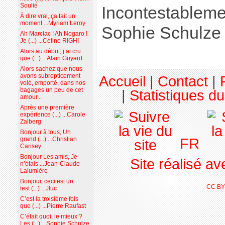
Soulié
Incontestableme
À dire vrai, ça fait un
moment ...Myriam Leroy
Sophie Schulze
Ah Marciac ! Ah Nogaro !
Je (...) ...Céline RIGHI
Alors au début, j’ai cru
que (...) ...Alain Guyard
Alors sachez que nous
avons subrepticement
Accueil
|
Contact
|
volé, emporté, dans nos
bagages un peu de cet
|
Statistiques du
amour...
Après une première
expérience (...) ...Carole
Zalberg
Bonjour à tous, Un
FR
grand (...) ...Christian
Carisey
Bonjour Les amis, Je
Site réalisé a
n’étais ...Jean-Claude
Lalumière
Bonjour, ceci est un
CC BY
test (...) ...Jluc
C’est la troisième fois
que (...) ...Pierre Raufast
C’était quoi, le mieux ?
Les (...) ...Sophie Schulze