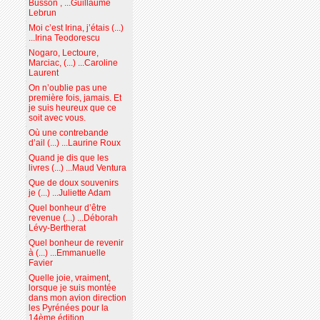
Busson , ...Guillaume
Lebrun
Moi c’est Irina, j’étais (...)
...Irina Teodorescu
Nogaro, Lectoure,
Marciac, (...) ...Caroline
Laurent
On n’oublie pas une
première fois, jamais. Et
je suis heureux que ce
soit avec vous.
Où une contrebande
d’ail (...) ...Laurine Roux
Quand je dis que les
livres (...) ...Maud Ventura
Que de doux souvenirs
je (...) ...Juliette Adam
Quel bonheur d’être
revenue (...) ...Déborah
Lévy-Bertherat
Quel bonheur de revenir
à (...) ...Emmanuelle
Favier
Quelle joie, vraiment,
lorsque je suis montée
dans mon avion direction
les Pyrénées pour la
14ème édition