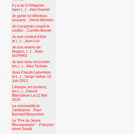
Il y a du D’Artagnan
dans (...) ...Alex Daunel
Je garde un délicieux
souvenir ...Denis Michelis
Je n’ai jamais coupé le
cordon ...Camille Brunel
Je suis content d’être
le (...) ...Jean-Luc
Je suis revenu de
Nogaro, (...) ...Alain
GUYARD
Je suis venu rencontrer
les (...) ...Niko Tackian
Jean-Claude Lalumière
et (...) ...Serge Safran 10
Juin 2012
L’équipe, les lycéens,
les (...) ...Pascal
Manoukian Le 22 Mai
2016
La convivialité et
l’ambiance ...Paul-
Bernard Moracchini
Le "Prix du Jeune
Mousquetaire" ...François-
Henri Soulié