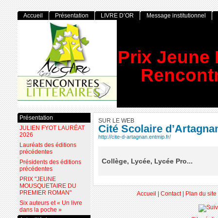
Accueil
Présentation
LIVRE D’OR
Message institutionnel
Prix Jeune
Rencontr
Présentation
SUR LE WEB
Cité Scolaire d’Artagn
JULIEN FYOT LAURÉAT
2026
http://cite-d-artagnan.entmip.fr/
Lauréats des éditions
précédentes
Collège, Lycée, Lycée Pro...
Présidents des éditions
précédentes
PRIX "JEUNE
MOUSQUETAIRE DU
PREMIER ROMAN"
Accueil
|
Contact
|
Plan du site
Six auteurs et « Un livre
dans la poche »