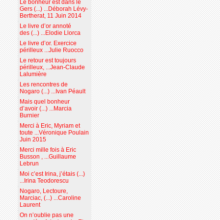
Le bonheur est dans le
Gers (...) ...Déborah Lévy-
Bertherat, 11 Juin 2014
Le livre d’or annoté
des (...) ...Elodie Llorca
Le livre d’or. Exercice
périlleux ...Julie Ruocco
Le retour est toujours
périlleux, ...Jean-Claude
Lalumière
Les rencontres de
Nogaro (...) ...Ivan Péault
Mais quel bonheur
d’avoir (...) ...Marcia
Burnier
Merci à Eric, Myriam et
toute ...Véronique Poulain
Juin 2015
Merci mille fois à Eric
Busson , ...Guillaume
Lebrun
Moi c’est Irina, j’étais (...)
...Irina Teodorescu
Nogaro, Lectoure,
Marciac, (...) ...Caroline
Laurent
On n’oublie pas une