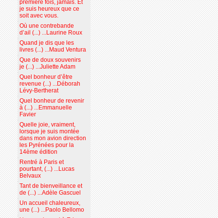
première fois, jamais. Et
je suis heureux que ce
soit avec vous.
Où une contrebande
d’ail (...) ...Laurine Roux
Quand je dis que les
livres (...) ...Maud Ventura
Que de doux souvenirs
je (...) ...Juliette Adam
Quel bonheur d’être
revenue (...) ...Déborah
Lévy-Bertherat
Quel bonheur de revenir
à (...) ...Emmanuelle
Favier
Quelle joie, vraiment,
lorsque je suis montée
dans mon avion direction
les Pyrénées pour la
14ème édition
Rentré à Paris et
pourtant, (...) ...Lucas
Belvaux
Tant de bienveillance et
de (...) ...Adèle Gascuel
Un accueil chaleureux,
une (...) ...Paolo Bellomo