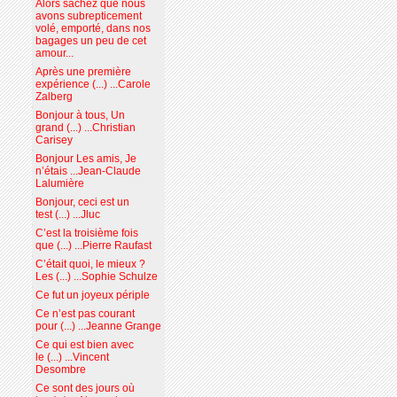
Alors sachez que nous
avons subrepticement
volé, emporté, dans nos
bagages un peu de cet
amour...
Après une première
expérience (...) ...Carole
Zalberg
Bonjour à tous, Un
grand (...) ...Christian
Carisey
Bonjour Les amis, Je
n’étais ...Jean-Claude
Lalumière
Bonjour, ceci est un
test (...) ...Jluc
C’est la troisième fois
que (...) ...Pierre Raufast
C’était quoi, le mieux ?
Les (...) ...Sophie Schulze
Ce fut un joyeux périple
Ce n’est pas courant
pour (...) ...Jeanne Grange
Ce qui est bien avec
le (...) ...Vincent
Desombre
Ce sont des jours où