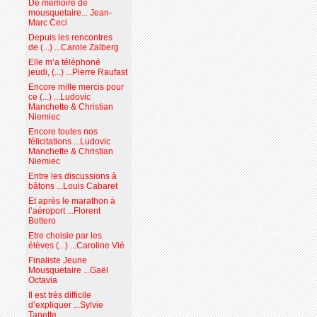
De mémoire de
mousquetaire... Jean-
Marc Ceci
Depuis les rencontres
de (...) ...Carole Zalberg
Elle m’a téléphoné
jeudi, (...) ...Pierre Raufast
Encore mille mercis pour
ce (...) ...Ludovic
Manchette & Christian
Niemiec
Encore toutes nos
félicitations ...Ludovic
Manchette & Christian
Niemiec
Entre les discussions à
bâtons ...Louis Cabaret
Et après le marathon à
l’aéroport ...Florent
Bottero
Etre choisie par les
élèves (...) ...Caroline Vié
Finaliste Jeune
Mousquetaire ...Gaël
Octavia
Il est très difficile
d’expliquer ...Sylvie
Tanette