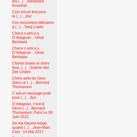
les (...) ...Alexandra
Koszelyk
Ceci est un test pour
le (...) ...Jluc
Ces rencontres littéraires
à (...) ...Tang Loaëc
Cher.e.s ami.e.s,
D’Artagnan ...Omar
Benlaala
Cher.e.s ami.e.s,
D’Artagnan ...Omar
Benlaala
Chères toutes et chers
tous, (...) ...Sophie Van
Der Linden
Chers amis du Gers.
Dans ce (...) ...Bernard
Thomasson
C’est un message juste
pour (...) ...Jluc
D’Artagnan, c’est le
héros (...) ...Bernard
Thomasson, Paris Le 09
Juin 2012
De ma Gaume belge,
quand (...) ...Jean-Marc
Ceci - 14 Mai 2017