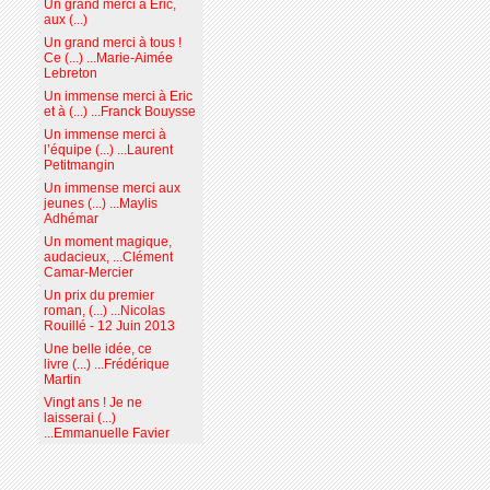
Un grand merci à Eric,
aux (...)
Un grand merci à tous !
Ce (...) ...Marie-Aimée
Lebreton
Un immense merci à Eric
et à (...) ...Franck Bouysse
Un immense merci à
l’équipe (...) ...Laurent
Petitmangin
Un immense merci aux
jeunes (...) ...Maylis
Adhémar
Un moment magique,
audacieux, ...Clément
Camar-Mercier
Un prix du premier
roman, (...) ...Nicolas
Rouillé - 12 Juin 2013
Une belle idée, ce
livre (...) ...Frédérique
Martin
Vingt ans ! Je ne
laisserai (...)
...Emmanuelle Favier