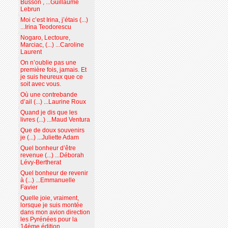
Busson , ...Guillaume
Lebrun
Moi c’est Irina, j’étais (...)
...Irina Teodorescu
Nogaro, Lectoure,
Marciac, (...) ...Caroline
Laurent
On n’oublie pas une
première fois, jamais. Et
je suis heureux que ce
soit avec vous.
Où une contrebande
d’ail (...) ...Laurine Roux
Quand je dis que les
livres (...) ...Maud Ventura
Que de doux souvenirs
je (...) ...Juliette Adam
Quel bonheur d’être
revenue (...) ...Déborah
Lévy-Bertherat
Quel bonheur de revenir
à (...) ...Emmanuelle
Favier
Quelle joie, vraiment,
lorsque je suis montée
dans mon avion direction
les Pyrénées pour la
14ème édition