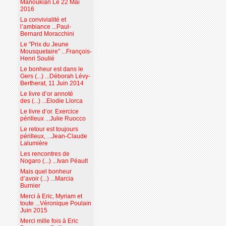
Manoukian Le 22 Mai
2016
La convivialité et
l’ambiance ...Paul-
Bernard Moracchini
Le "Prix du Jeune
Mousquetaire" ...François-
Henri Soulié
Le bonheur est dans le
Gers (...) ...Déborah Lévy-
Bertherat, 11 Juin 2014
Le livre d’or annoté
des (...) ...Elodie Llorca
Le livre d’or. Exercice
périlleux ...Julie Ruocco
Le retour est toujours
périlleux, ...Jean-Claude
Lalumière
Les rencontres de
Nogaro (...) ...Ivan Péault
Mais quel bonheur
d’avoir (...) ...Marcia
Burnier
Merci à Eric, Myriam et
toute ...Véronique Poulain
Juin 2015
Merci mille fois à Eric