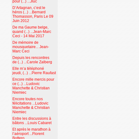
pour (...) ...Jluc
D’Artagnan, c’est le
héros (...) ...Bernard
Thomasson, Paris Le 09
Juin 2012
De ma Gaume belge,
quand (...) ...Jean-Marc
Ceci - 14 Mai 2017
De mémoire de
mousquetaire... Jean-
Marc Ceci
Depuis les rencontres
de (...) ...Carole Zalberg
Elle m’a téléphoné
jeudi, (...) ...Pierre Raufast
Encore mille mercis pour
ce (...) ...Ludovic
Manchette & Christian
Niemiec
Encore toutes nos
félicitations ...Ludovic
Manchette & Christian
Niemiec
Entre les discussions à
bâtons ...Louis Cabaret
Et après le marathon à
l’aéroport ...Florent
Bottero