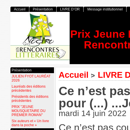
Accueil
Présentation
LIVRE D’OR
Message institutionnel
Prix Jeune
Rencontr
Présentation
Accueil
LIVRE 
>
JULIEN FYOT LAURÉAT
2026
Ce n’est pa
Lauréats des éditions
précédentes
Présidents des éditions
pour (...) .
précédentes
PRIX "JEUNE
MOUSQUETAIRE DU
mardi 14 juin 2022
PREMIER ROMAN"
Six auteurs et « Un livre
Ce n’est pas cou
dans la poche »