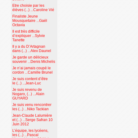
Etre choisie par les
élèves (...) ...Caroline Vié
Finaliste Jeune
Mousquetaire ...Gaël
Octavia
Il est très difficile
d’expliquer ...Sylvie
Tanette
Il y a du D’Artagnan
dans (...) ...Alex Daunel
Je garde un délicieux
souvenir ...Denis Michelis
Je n’ai jamais coupé le
cordon ...Camille Brunel
Je suis content d’être
le (...) ...Jean-Luc
Je suis revenu de
Nogaro, (...) ...Alain
GUYARD
Je suis venu rencontrer
les (...) ...Niko Tackian
Jean-Claude Lalumière
et (...) ...Serge Safran 10
Juin 2012
L’équipe, les lycéens,
les (...) ...Pascal