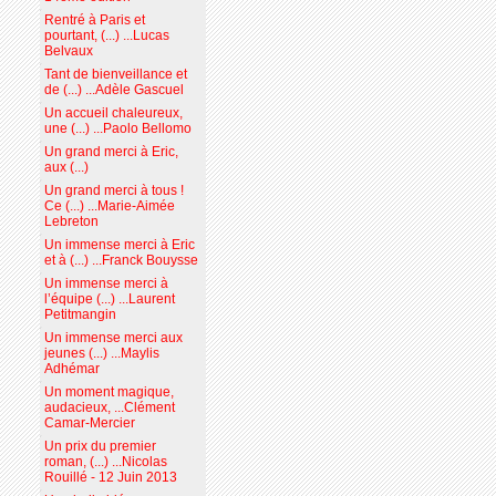
Rentré à Paris et
pourtant, (...) ...Lucas
Belvaux
Tant de bienveillance et
de (...) ...Adèle Gascuel
Un accueil chaleureux,
une (...) ...Paolo Bellomo
Un grand merci à Eric,
aux (...)
Un grand merci à tous !
Ce (...) ...Marie-Aimée
Lebreton
Un immense merci à Eric
et à (...) ...Franck Bouysse
Un immense merci à
l’équipe (...) ...Laurent
Petitmangin
Un immense merci aux
jeunes (...) ...Maylis
Adhémar
Un moment magique,
audacieux, ...Clément
Camar-Mercier
Un prix du premier
roman, (...) ...Nicolas
Rouillé - 12 Juin 2013