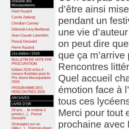
Actualité des
Mousquetaires
d’être ainsi mis
Alain Guyard
Carole Zalberg
pendant un festiv
Christian Carisey
une vie d’auteu
Déborah Lévy-Bertherat
Jean-Claude Lalumière
on peut dire que
Pascal Dessaint
Pierre Raufast
que ça m’arrive
21e édition / 2026
BULLETIN DE VOTE PAR
Rencontres litté
PROCURATION
Edition 2026 et les 4
romans finalistes pour le
Quel accueil cha
Prix Jeune Mousquetaire
2026
émotion face à 
PROGRAMME DES
RENCONTRES 2026
ARCHIVES
tous ces lycéens
LIVRE D’OR
Merci pour tout e
20 ans… Je resterai à
jamais (...) ...Pascal
Dessaint
prochaine avec M
20 bougies sur un
mille (...) ...François-Henri