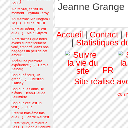
Soulié
Jeanne Grange
À dire vrai, ça fait un
moment ...Myriam Leroy
Ah Marciac ! Ah Nogaro !
Je (...) ...Céline RIGHI
Alors au début, j’ai cru
Accueil
|
Contact
|
que (...) ...Alain Guyard
Alors sachez que nous
|
Statistiques du
avons subrepticement
volé, emporté, dans nos
bagages un peu de cet
amour...
Après une première
expérience (...) ...Carole
FR
Zalberg
Bonjour à tous, Un
Site réalisé a
grand (...) ...Christian
Carisey
Bonjour Les amis, Je
n’étais ...Jean-Claude
CC BY
Lalumière
Bonjour, ceci est un
test (...) ...Jluc
C’est la troisième fois
que (...) ...Pierre Raufast
C’était quoi, le mieux ?
Les (...) ...Sophie Schulze