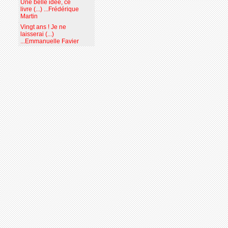
Une belle idée, ce
livre (...) ...Frédérique
Martin
Vingt ans ! Je ne
laisserai (...)
...Emmanuelle Favier