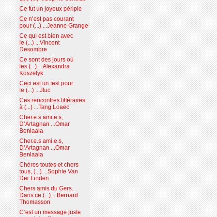
Ce fut un joyeux périple
Ce n’est pas courant
pour (...) ...Jeanne Grange
Ce qui est bien avec
le (...) ...Vincent
Desombre
Ce sont des jours où
les (...) ...Alexandra
Koszelyk
Ceci est un test pour
le (...) ...Jluc
Ces rencontres littéraires
à (...) ...Tang Loaëc
Cher.e.s ami.e.s,
D’Artagnan ...Omar
Benlaala
Cher.e.s ami.e.s,
D’Artagnan ...Omar
Benlaala
Chères toutes et chers
tous, (...) ...Sophie Van
Der Linden
Chers amis du Gers.
Dans ce (...) ...Bernard
Thomasson
C’est un message juste