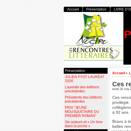
Accueil
Présentation
LIVRE D’
P
Présentation
Accueil
L
>
JULIEN FYOT LAURÉAT
2026
Ces re
Lauréats des éditions
lundi 26 mai
précédentes
Présidents des éditions
Ces renco
précédentes
privilégié
collégien
PRIX "JEUNE
MOUSQUETAIRE DU
à 92 ans.
PREMIER ROMAN"
Bravo à to
Six auteurs et « Un livre
dans la poche »
belles ren