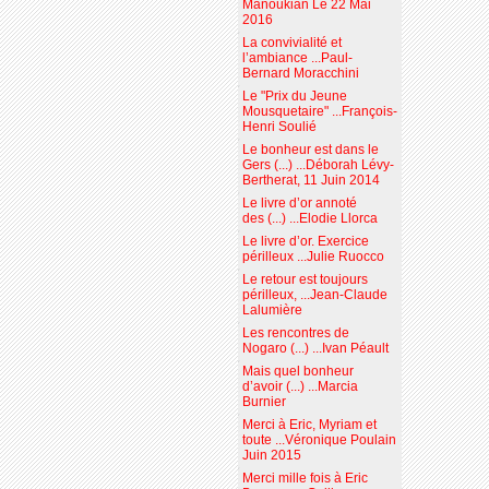
Manoukian Le 22 Mai
2016
La convivialité et
l’ambiance ...Paul-
Bernard Moracchini
Le "Prix du Jeune
Mousquetaire" ...François-
Henri Soulié
Le bonheur est dans le
Gers (...) ...Déborah Lévy-
Bertherat, 11 Juin 2014
Le livre d’or annoté
des (...) ...Elodie Llorca
Le livre d’or. Exercice
périlleux ...Julie Ruocco
Le retour est toujours
périlleux, ...Jean-Claude
Lalumière
Les rencontres de
Nogaro (...) ...Ivan Péault
Mais quel bonheur
d’avoir (...) ...Marcia
Burnier
Merci à Eric, Myriam et
toute ...Véronique Poulain
Juin 2015
Merci mille fois à Eric