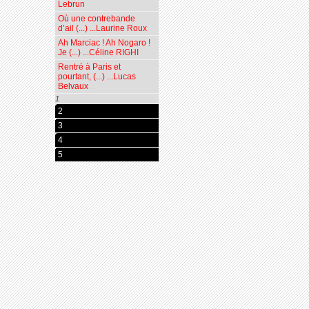
Lebrun
Où une contrebande
d’ail (...) ...Laurine Roux
Ah Marciac ! Ah Nogaro !
Je (...) ...Céline RIGHI
Rentré à Paris et
pourtant, (...) ...Lucas
Belvaux
1
2
3
4
5