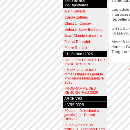
s’entendre
Actualité des
Mousquetaires
Les adole
Alain Guyard
interposée
Carole Zalberg
rappeller
Christian Carisey
C’est, du
Déborah Lévy-Bertherat
Koszelyk,
Jean-Claude Lalumière
Pascal Dessaint
Merci à to
dans le Ge
Pierre Raufast
Tang Loa
21e édition / 2026
BULLETIN DE VOTE PAR
PROCURATION
Edition 2026 et les 4
romans finalistes pour le
Prix Jeune Mousquetaire
2026
PROGRAMME DES
RENCONTRES 2026
ARCHIVES
LIVRE D’OR
20 ans… Je resterai à
jamais (...) ...Pascal
Dessaint
20 bougies sur un
mille (...) ...François-Henri