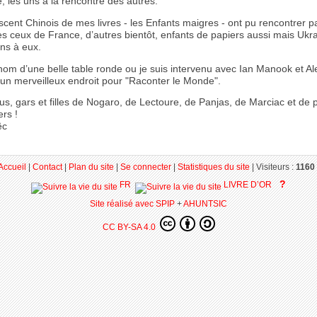
, les uns à la rencontre des autres.
scent Chinois de mes livres - les Enfants maigres - ont pu rencontrer 
s ceux de France, d’autres bientôt, enfants de papiers aussi mais Ukra
ons à eux.
 nom d’une belle table ronde ou je suis intervenu avec Ian Manook et A
 un merveilleux endroit pour "Raconter le Monde".
us, gars et filles de Nogaro, de Lectoure, de Panjas, de Marciac et de 
rs !
ëc
Accueil
|
Contact
|
Plan du site
|
Se connecter
|
Statistiques du site
|
Visiteurs :
1160 
?
FR
LIVRE D’OR
Site réalisé avec SPIP
+
AHUNTSIC
CC BY-SA 4.0