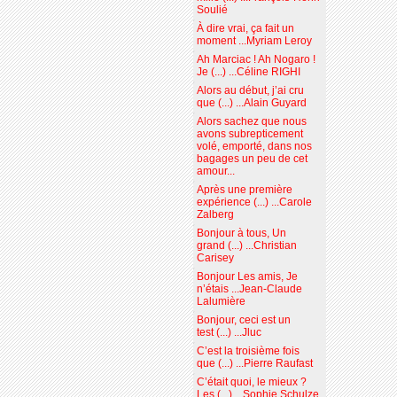
Soulié
À dire vrai, ça fait un
moment ...Myriam Leroy
Ah Marciac ! Ah Nogaro !
Je (...) ...Céline RIGHI
Alors au début, j’ai cru
que (...) ...Alain Guyard
Alors sachez que nous
avons subrepticement
volé, emporté, dans nos
bagages un peu de cet
amour...
Après une première
expérience (...) ...Carole
Zalberg
Bonjour à tous, Un
grand (...) ...Christian
Carisey
Bonjour Les amis, Je
n’étais ...Jean-Claude
Lalumière
Bonjour, ceci est un
test (...) ...Jluc
C’est la troisième fois
que (...) ...Pierre Raufast
C’était quoi, le mieux ?
Les (...) ...Sophie Schulze