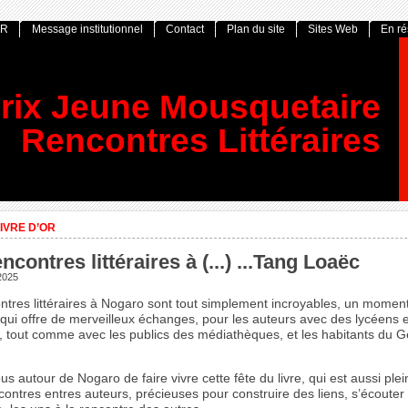
OR
Message institutionnel
Contact
Plan du site
Sites Web
En r
rix Jeune Mousquetaire
Rencontres Littéraires
IVRE D’OR
ncontres littéraires à (...) ...Tang Loaëc
 2025
ntres littéraires à Nogaro sont tout simplement incroyables, un momen
, qui offre de merveilleux échanges, pour les auteurs avec des lycéens e
s, tout comme avec les publics des médiathèques, et les habitants du G
us autour de Nogaro de faire vivre cette fête du livre, qui est aussi plei
contres entres auteurs, précieuses pour construire des liens, s’écouter 