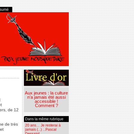
ésumé
Aux jeunes : la culture
n’a jamais été aussi
t
accessible !
t
Comment ?
ers, de 12
Dans la même rubrique
ne de très
20 ans… Je resterai à
et
jamais (...) ...Pascal
Dessaint