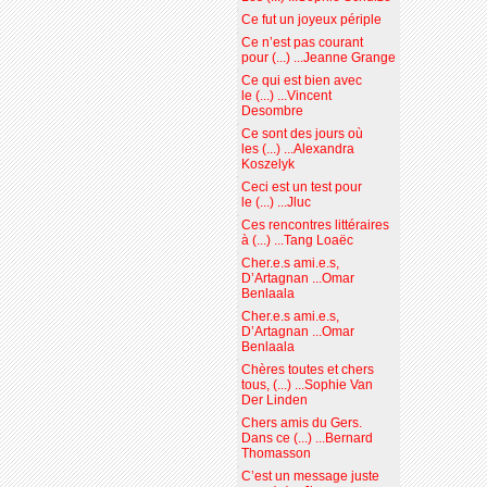
Ce fut un joyeux périple
Ce n’est pas courant
pour (...) ...Jeanne Grange
Ce qui est bien avec
le (...) ...Vincent
Desombre
Ce sont des jours où
les (...) ...Alexandra
Koszelyk
Ceci est un test pour
le (...) ...Jluc
Ces rencontres littéraires
à (...) ...Tang Loaëc
Cher.e.s ami.e.s,
D’Artagnan ...Omar
Benlaala
Cher.e.s ami.e.s,
D’Artagnan ...Omar
Benlaala
Chères toutes et chers
tous, (...) ...Sophie Van
Der Linden
Chers amis du Gers.
Dans ce (...) ...Bernard
Thomasson
C’est un message juste