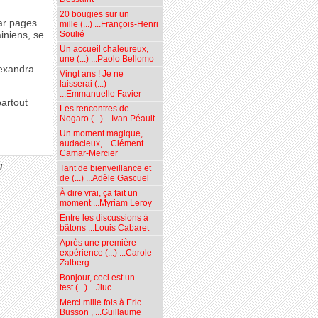
20 bougies sur un
par pages
mille (...) ...François-Henri
Soulié
iniens, se
Un accueil chaleureux,
une (...) ...Paolo Bellomo
lexandra
Vingt ans ! Je ne
laisserai (...)
...Emmanuelle Favier
partout
Les rencontres de
Nogaro (...) ...Ivan Péault
Un moment magique,
audacieux, ...Clément
Camar-Mercier
/
Tant de bienveillance et
de (...) ...Adèle Gascuel
À dire vrai, ça fait un
moment ...Myriam Leroy
Entre les discussions à
bâtons ...Louis Cabaret
Après une première
expérience (...) ...Carole
Zalberg
Bonjour, ceci est un
test (...) ...Jluc
Merci mille fois à Eric
Busson , ...Guillaume