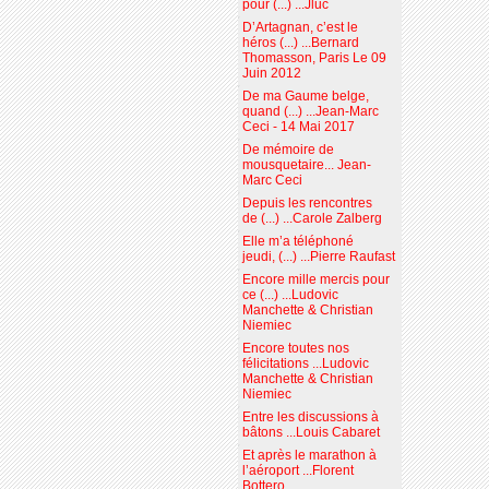
pour (...) ...Jluc
D’Artagnan, c’est le
héros (...) ...Bernard
Thomasson, Paris Le 09
Juin 2012
De ma Gaume belge,
quand (...) ...Jean-Marc
Ceci - 14 Mai 2017
De mémoire de
mousquetaire... Jean-
Marc Ceci
Depuis les rencontres
de (...) ...Carole Zalberg
Elle m’a téléphoné
jeudi, (...) ...Pierre Raufast
Encore mille mercis pour
ce (...) ...Ludovic
Manchette & Christian
Niemiec
Encore toutes nos
félicitations ...Ludovic
Manchette & Christian
Niemiec
Entre les discussions à
bâtons ...Louis Cabaret
Et après le marathon à
l’aéroport ...Florent
Bottero