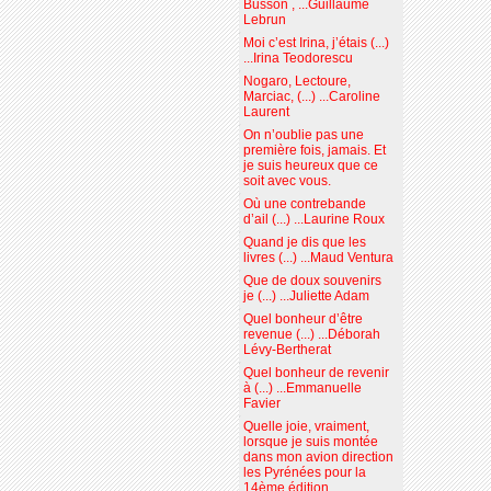
Busson , ...Guillaume
Lebrun
Moi c’est Irina, j’étais (...)
...Irina Teodorescu
Nogaro, Lectoure,
Marciac, (...) ...Caroline
Laurent
On n’oublie pas une
première fois, jamais. Et
je suis heureux que ce
soit avec vous.
Où une contrebande
d’ail (...) ...Laurine Roux
Quand je dis que les
livres (...) ...Maud Ventura
Que de doux souvenirs
je (...) ...Juliette Adam
Quel bonheur d’être
revenue (...) ...Déborah
Lévy-Bertherat
Quel bonheur de revenir
à (...) ...Emmanuelle
Favier
Quelle joie, vraiment,
lorsque je suis montée
dans mon avion direction
les Pyrénées pour la
14ème édition