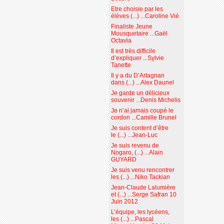
Etre choisie par les
élèves (...) ...Caroline Vié
Finaliste Jeune
Mousquetaire ...Gaël
Octavia
Il est très difficile
d’expliquer ...Sylvie
Tanette
Il y a du D’Artagnan
dans (...) ...Alex Daunel
Je garde un délicieux
souvenir ...Denis Michelis
Je n’ai jamais coupé le
cordon ...Camille Brunel
Je suis content d’être
le (...) ...Jean-Luc
Je suis revenu de
Nogaro, (...) ...Alain
GUYARD
Je suis venu rencontrer
les (...) ...Niko Tackian
Jean-Claude Lalumière
et (...) ...Serge Safran 10
Juin 2012
L’équipe, les lycéens,
les (...) ...Pascal