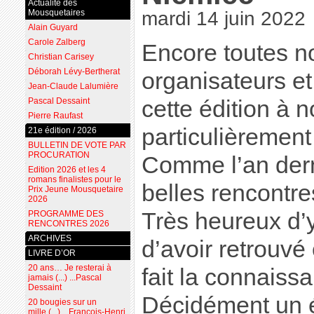
Actualité des
Mousquetaires
mardi 14 juin 2022
Alain Guyard
Carole Zalberg
Encore toutes no
Christian Carisey
Déborah Lévy-Bertherat
organisateurs e
Jean-Claude Lalumière
Pascal Dessaint
cette édition à 
Pierre Raufast
particulièrement
21e édition / 2026
BULLETIN DE VOTE PAR
PROCURATION
Comme l’an derni
Edition 2026 et les 4
romans finalistes pour le
belles rencontre
Prix Jeune Mousquetaire
2026
Très heureux d’y 
PROGRAMME DES
RENCONTRES 2026
ARCHIVES
d’avoir retrouvé 
LIVRE D’OR
20 ans… Je resterai à
fait la connaiss
jamais (...) ...Pascal
Dessaint
Décidément un 
20 bougies sur un
mille (...) ...François-Henri