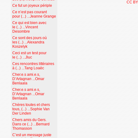
CC BY
Ce fut un joyeux périple
Ce n’est pas courant
pour (...) ...Jeanne Grange
Ce qui est bien avec
le (...) ...Vincent
Desombre
Ce sont des jours où
les (...) ...Alexandra
Koszelyk
Ceci est un test pour
le (...) ...Jluc
Ces rencontres littéraires
à (...) ...Tang Loaëc
Cher.e.s ami.e.s,
D’Artagnan ...Omar
Benlaala
Cher.e.s ami.e.s,
D’Artagnan ...Omar
Benlaala
Chères toutes et chers
tous, (...) ...Sophie Van
Der Linden
Chers amis du Gers.
Dans ce (...) ...Bernard
Thomasson
C’est un message juste