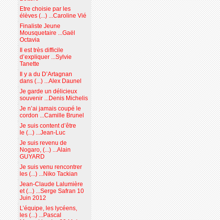
Etre choisie par les
élèves (...) ...Caroline Vié
Finaliste Jeune
Mousquetaire ...Gaël
Octavia
Il est très difficile
d’expliquer ...Sylvie
Tanette
Il y a du D’Artagnan
dans (...) ...Alex Daunel
Je garde un délicieux
souvenir ...Denis Michelis
Je n’ai jamais coupé le
cordon ...Camille Brunel
Je suis content d’être
le (...) ...Jean-Luc
Je suis revenu de
Nogaro, (...) ...Alain
GUYARD
Je suis venu rencontrer
les (...) ...Niko Tackian
Jean-Claude Lalumière
et (...) ...Serge Safran 10
Juin 2012
L’équipe, les lycéens,
les (...) ...Pascal