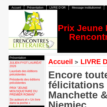
Accueil
Présentation
LIVRE D’OR
Message institutionnel
Prix Jeune
Rencontr
Présentation
Accueil
LIVRE 
>
JULIEN FYOT LAURÉAT
2026
Encore tout
Lauréats des éditions
précédentes
Présidents des éditions
félicitations
précédentes
PRIX "JEUNE
Manchette &
MOUSQUETAIRE DU
PREMIER ROMAN"
Six auteurs et « Un livre
Niemiec
dans la poche »