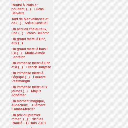
Rentré à Paris et
pourtant, (...) ...Lucas
Belvaux
Tant de bienveillance et
de (...) ...Adèle Gascuel
Un accueil chaleureux,
une (...) ...Paolo Bellomo
Un grand merci à Eric,
aux (...)
Un grand merci à tous !
Ce (...) ...Marie-Aimée
Lebreton
Un immense merci à Eric
et à (...) ...Franck Bouysse
Un immense merci à
l’équipe (...) ...Laurent
Petitmangin
Un immense merci aux
jeunes (...) ...Maylis
Adhémar
Un moment magique,
audacieux, ...Clément
Camar-Mercier
Un prix du premier
roman, (...) ...Nicolas
Rouillé - 12 Juin 2013