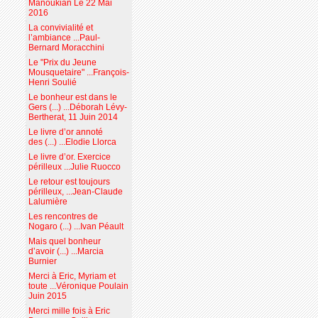
Manoukian Le 22 Mai
2016
La convivialité et
l’ambiance ...Paul-
Bernard Moracchini
Le "Prix du Jeune
Mousquetaire" ...François-
Henri Soulié
Le bonheur est dans le
Gers (...) ...Déborah Lévy-
Bertherat, 11 Juin 2014
Le livre d’or annoté
des (...) ...Elodie Llorca
Le livre d’or. Exercice
périlleux ...Julie Ruocco
Le retour est toujours
périlleux, ...Jean-Claude
Lalumière
Les rencontres de
Nogaro (...) ...Ivan Péault
Mais quel bonheur
d’avoir (...) ...Marcia
Burnier
Merci à Eric, Myriam et
toute ...Véronique Poulain
Juin 2015
Merci mille fois à Eric