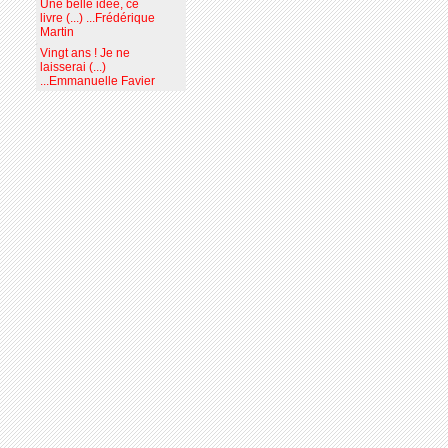
Une belle idée, ce
livre (...) ...Frédérique
Martin
Vingt ans ! Je ne
laisserai (...)
...Emmanuelle Favier