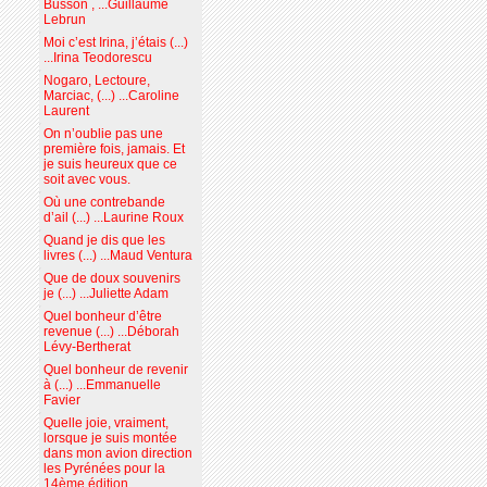
Busson , ...Guillaume
Lebrun
Moi c’est Irina, j’étais (...)
...Irina Teodorescu
Nogaro, Lectoure,
Marciac, (...) ...Caroline
Laurent
On n’oublie pas une
première fois, jamais. Et
je suis heureux que ce
soit avec vous.
Où une contrebande
d’ail (...) ...Laurine Roux
Quand je dis que les
livres (...) ...Maud Ventura
Que de doux souvenirs
je (...) ...Juliette Adam
Quel bonheur d’être
revenue (...) ...Déborah
Lévy-Bertherat
Quel bonheur de revenir
à (...) ...Emmanuelle
Favier
Quelle joie, vraiment,
lorsque je suis montée
dans mon avion direction
les Pyrénées pour la
14ème édition