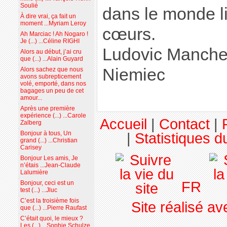
Soulié
dans le monde li
À dire vrai, ça fait un
moment ...Myriam Leroy
cœurs.
Ah Marciac ! Ah Nogaro !
Je (...) ...Céline RIGHI
Ludovic Manchet
Alors au début, j’ai cru
que (...) ...Alain Guyard
Niemiec
Alors sachez que nous
avons subrepticement
volé, emporté, dans nos
bagages un peu de cet
amour...
Après une première
expérience (...) ...Carole
Accueil
|
Contact
|
Zalberg
Bonjour à tous, Un
|
Statistiques du
grand (...) ...Christian
Carisey
Bonjour Les amis, Je
n’étais ...Jean-Claude
Lalumière
FR
Bonjour, ceci est un
test (...) ...Jluc
C’est la troisième fois
Site réalisé a
que (...) ...Pierre Raufast
C’était quoi, le mieux ?
Les (...) ...Sophie Schulze