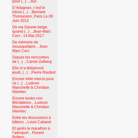
pour (...) ...Jluc
D’Artagnan, c’est le
héros (...) ...Bernard
Thomasson, Paris Le 09
Juin 2012
De ma Gaume belge,
quand (...) ...Jean-Marc
Ceci - 14 Mai 2017
De mémoire de
mousquetaire... Jean-
Marc Ceci
Depuis les rencontres
de (...) ...Carole Zalberg
Elle m’a téléphoné
jeudi, (...) ...Pierre Raufast
Encore mille mercis pour
ce (...) ...Ludovic
Manchette & Christian
Niemiec
Encore toutes nos
félicitations ...Ludovic
Manchette & Christian
Niemiec
Entre les discussions à
bâtons ...Louis Cabaret
Et après le marathon à
l’aéroport ...Florent
Bottero