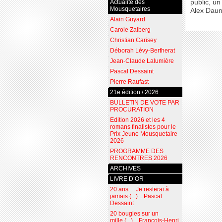
Actualité des
public, u
Mousquetaires
Alex Daun
Alain Guyard
Carole Zalberg
Christian Carisey
Déborah Lévy-Bertherat
Jean-Claude Lalumière
Pascal Dessaint
Pierre Raufast
21e édition / 2026
BULLETIN DE VOTE PAR
PROCURATION
Edition 2026 et les 4
romans finalistes pour le
Prix Jeune Mousquetaire
2026
PROGRAMME DES
RENCONTRES 2026
ARCHIVES
LIVRE D’OR
20 ans… Je resterai à
jamais (...) ...Pascal
Dessaint
20 bougies sur un
mille (...) ...François-Henri