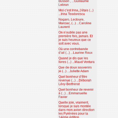
Busson , ...Guillaume
Lebrun
Moi c’est Irina, j’étais (...)
...Irina Teodorescu
Nogaro, Lectoure,
Marciac, (...) ...Caroline
Laurent
On n’oublie pas une
première fois, jamais. Et
je suis heureux que ce
soit avec vous.
Où une contrebande
d’ail (...) ...Laurine Roux
Quand je dis que les
livres (...) ...Maud Ventura
Que de doux souvenirs
je (...) ...Juliette Adam
Quel bonheur d’être
revenue (...) ...Déborah
Lévy-Bertherat
Quel bonheur de revenir
à (...) ...Emmanuelle
Favier
Quelle joie, vraiment,
lorsque je suis montée
dans mon avion direction
les Pyrénées pour la
14ème édition