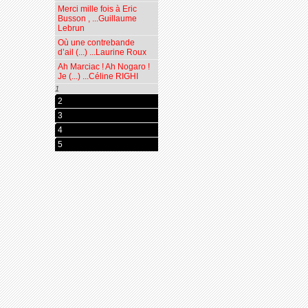
Merci mille fois à Eric
Busson , ...Guillaume
Lebrun
Où une contrebande
d’ail (...) ...Laurine Roux
Ah Marciac ! Ah Nogaro !
Je (...) ...Céline RIGHI
1
2
3
4
5