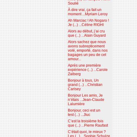
Soulié
À dire vrai, ça fait un
moment ...Myriam Leroy
Ah Marciac ! Ah Nogaro !
Je (...) ...Céline RIGHI
Alors au début, j’ai cru
que (...) ...Alain Guyard
Alors sachez que nous
avons subrepticement
volé, emporté, dans nos
bagages un peu de cet
amour...
Après une première
expérience (...) ...Carole
Zalberg
Bonjour à tous, Un
grand (...) ...Christian
Carisey
Bonjour Les amis, Je
n’étais ...Jean-Claude
Lalumière
Bonjour, ceci est un
test (...) ...Jluc
C’est la troisième fois
que (...) ...Pierre Raufast
C’était quoi, le mieux ?
Les (...) ...Sophie Schulze