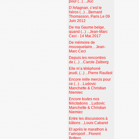
pour (...) ...Jluc
D’Artagnan, c’est le
héros (...) ...Bernard
Thomasson, Paris Le 09
Juin 2012
De ma Gaume belge,
quand (...) ...Jean-Marc
Ceci - 14 Mai 2017
De mémoire de
mousquetaire... Jean-
Marc Ceci
Depuis les rencontres
de (...) ...Carole Zalberg
Elle m’a téléphoné
jeudi, (...) ...Pierre Raufast
Encore mille mercis pour
ce (...) ...Ludovic
Manchette & Christian
Niemiec
Encore toutes nos
félicitations ...Ludovic
Manchette & Christian
Niemiec
Entre les discussions à
bâtons ...Louis Cabaret
Et après le marathon à
l’aéroport ...Florent
Bottero