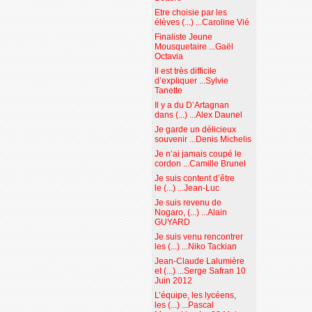
Etre choisie par les
élèves (...) ...Caroline Vié
Finaliste Jeune
Mousquetaire ...Gaël
Octavia
Il est très difficile
d’expliquer ...Sylvie
Tanette
Il y a du D’Artagnan
dans (...) ...Alex Daunel
Je garde un délicieux
souvenir ...Denis Michelis
Je n’ai jamais coupé le
cordon ...Camille Brunel
Je suis content d’être
le (...) ...Jean-Luc
Je suis revenu de
Nogaro, (...) ...Alain
GUYARD
Je suis venu rencontrer
les (...) ...Niko Tackian
Jean-Claude Lalumière
et (...) ...Serge Safran 10
Juin 2012
L’équipe, les lycéens,
les (...) ...Pascal