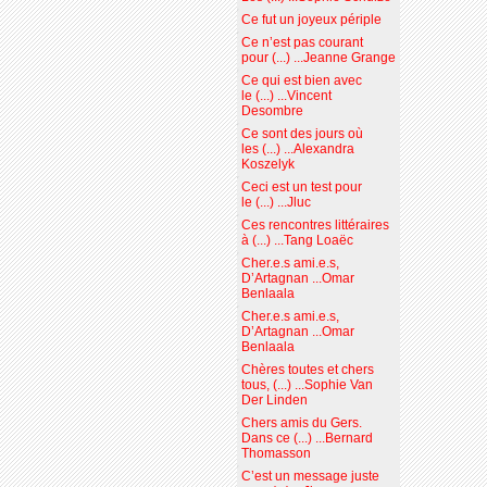
Ce fut un joyeux périple
Ce n’est pas courant
pour (...) ...Jeanne Grange
Ce qui est bien avec
le (...) ...Vincent
Desombre
Ce sont des jours où
les (...) ...Alexandra
Koszelyk
Ceci est un test pour
le (...) ...Jluc
Ces rencontres littéraires
à (...) ...Tang Loaëc
Cher.e.s ami.e.s,
D’Artagnan ...Omar
Benlaala
Cher.e.s ami.e.s,
D’Artagnan ...Omar
Benlaala
Chères toutes et chers
tous, (...) ...Sophie Van
Der Linden
Chers amis du Gers.
Dans ce (...) ...Bernard
Thomasson
C’est un message juste