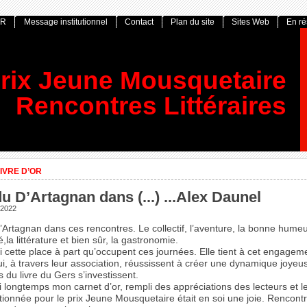
OR
Message institutionnel
Contact
Plan du site
Sites Web
En r
rix Jeune Mousquetaire
Rencontres Littéraires
IVRE D’OR
 du D’Artagnan dans (...) ...Alex Daunel
 2022
D’Artagnan dans ces rencontres. Le collectif, l’aventure, la bonne humeu
é,la littérature et bien sûr, la gastronomie.
si cette place à part qu’occupent ces journées. Elle tient à cet engagem
i, à travers leur association, réussissent à créer une dynamique joyeu
s du livre du Gers s’investissent.
i longtemps mon carnet d’or, rempli des appréciations des lecteurs et le
tionnée pour le prix Jeune Mousquetaire était en soi une joie. Rencontr