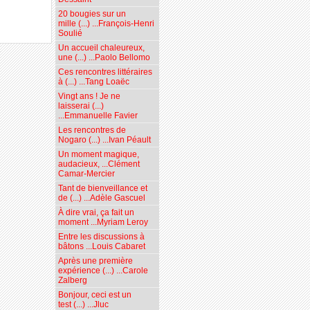
20 bougies sur un
mille (...) ...François-Henri
Soulié
Un accueil chaleureux,
une (...) ...Paolo Bellomo
Ces rencontres littéraires
à (...) ...Tang Loaëc
Vingt ans ! Je ne
laisserai (...)
...Emmanuelle Favier
Les rencontres de
Nogaro (...) ...Ivan Péault
Un moment magique,
audacieux, ...Clément
Camar-Mercier
Tant de bienveillance et
de (...) ...Adèle Gascuel
À dire vrai, ça fait un
moment ...Myriam Leroy
Entre les discussions à
bâtons ...Louis Cabaret
Après une première
expérience (...) ...Carole
Zalberg
Bonjour, ceci est un
test (...) ...Jluc