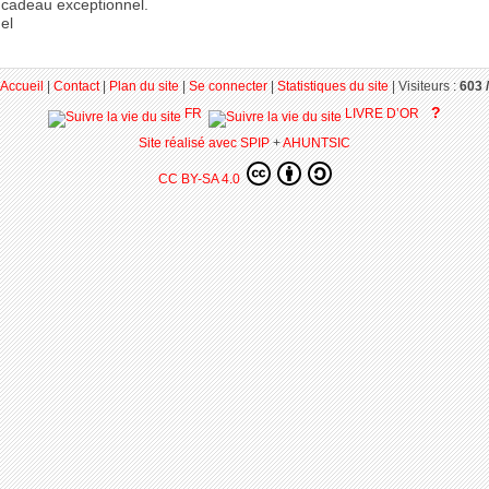
n cadeau exceptionnel.
el
Accueil
|
Contact
|
Plan du site
|
Se connecter
|
Statistiques du site
|
Visiteurs :
603 /
?
FR
LIVRE D’OR
Site réalisé avec SPIP
+
AHUNTSIC
CC BY-SA 4.0