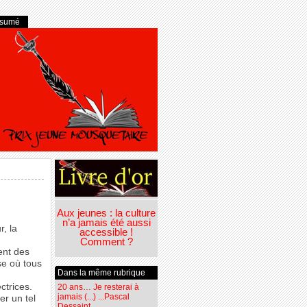
ésumé
Aux jeunes : la culture
n’a jamais été aussi
r, la
accessible !
Comment ?
ent des
se où tous
Dans la même rubrique
ctrices.
20 ans… Je resterai à
jamais (...) ...Pascal
er un tel
Dessaint