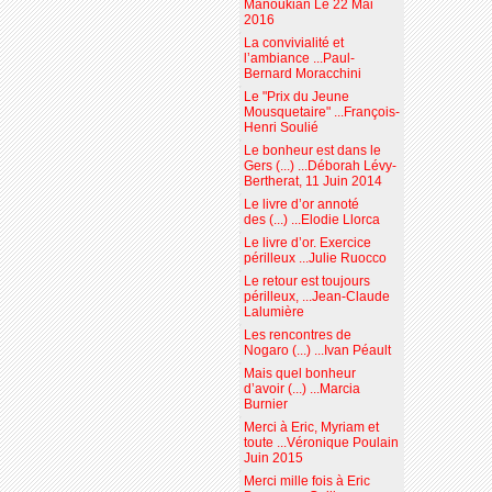
Manoukian Le 22 Mai
2016
La convivialité et
l’ambiance ...Paul-
Bernard Moracchini
Le "Prix du Jeune
Mousquetaire" ...François-
Henri Soulié
Le bonheur est dans le
Gers (...) ...Déborah Lévy-
Bertherat, 11 Juin 2014
Le livre d’or annoté
des (...) ...Elodie Llorca
Le livre d’or. Exercice
périlleux ...Julie Ruocco
Le retour est toujours
périlleux, ...Jean-Claude
Lalumière
Les rencontres de
Nogaro (...) ...Ivan Péault
Mais quel bonheur
d’avoir (...) ...Marcia
Burnier
Merci à Eric, Myriam et
toute ...Véronique Poulain
Juin 2015
Merci mille fois à Eric