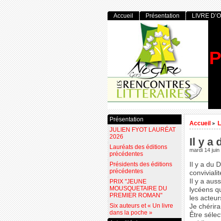
Accueil
Présentation
LIVRE D’
P
Présentation
Accueil
L
>
JULIEN FYOT LAURÉAT
2026
Il y a
Lauréats des éditions
mardi 14 juin
précédentes
Présidents des éditions
Il y a du 
précédentes
convivialit
Il y a aus
PRIX "JEUNE
MOUSQUETAIRE DU
lycéens qu
PREMIER ROMAN"
les acteur
Six auteurs et « Un livre
Je chérira
dans la poche »
Être sélec