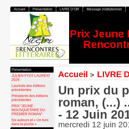
Accueil
Présentation
LIVRE D’OR
Message institutionnel
Prix Jeune
Rencontr
Présentation
Accueil
LIVRE 
>
JULIEN FYOT LAURÉAT
2026
Un prix du 
Lauréats des éditions
précédentes
Présidents des éditions
roman, (...) 
précédentes
PRIX "JEUNE
- 12 Juin 20
MOUSQUETAIRE DU
PREMIER ROMAN"
Six auteurs et « Un livre
mercredi 12 juin 2
dans la poche »