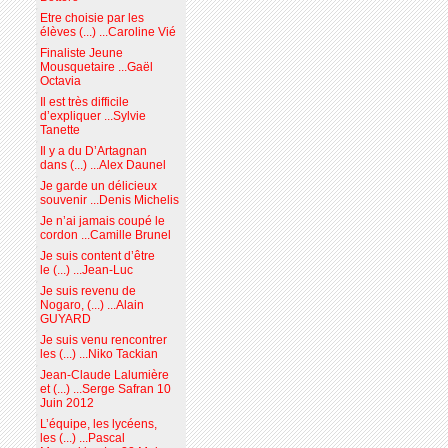
Etre choisie par les
élèves (...) ...Caroline Vié
Finaliste Jeune
Mousquetaire ...Gaël
Octavia
Il est très difficile
d’expliquer ...Sylvie
Tanette
Il y a du D’Artagnan
dans (...) ...Alex Daunel
Je garde un délicieux
souvenir ...Denis Michelis
Je n’ai jamais coupé le
cordon ...Camille Brunel
Je suis content d’être
le (...) ...Jean-Luc
Je suis revenu de
Nogaro, (...) ...Alain
GUYARD
Je suis venu rencontrer
les (...) ...Niko Tackian
Jean-Claude Lalumière
et (...) ...Serge Safran 10
Juin 2012
L’équipe, les lycéens,
les (...) ...Pascal