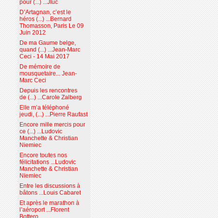
pour (...) ...Jluc
D’Artagnan, c’est le
héros (...) ...Bernard
Thomasson, Paris Le 09
Juin 2012
De ma Gaume belge,
quand (...) ...Jean-Marc
Ceci - 14 Mai 2017
De mémoire de
mousquetaire... Jean-
Marc Ceci
Depuis les rencontres
de (...) ...Carole Zalberg
Elle m’a téléphoné
jeudi, (...) ...Pierre Raufast
Encore mille mercis pour
ce (...) ...Ludovic
Manchette & Christian
Niemiec
Encore toutes nos
félicitations ...Ludovic
Manchette & Christian
Niemiec
Entre les discussions à
bâtons ...Louis Cabaret
Et après le marathon à
l’aéroport ...Florent
Bottero