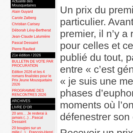
Actualité des
Mousquetaires
Un prix du premi
Alain Guyard
Carole Zalberg
particulier. Avan
Christian Carisey
Déborah Lévy-Bertherat
premier, il n’y a
Jean-Claude Lalumière
pour celles et ce
Pascal Dessaint
Pierre Raufast
publié du tout, p
21e édition / 2026
BULLETIN DE VOTE PAR
PROCURATION
entre « c’est gén
Edition 2026 et les 4
romans finalistes pour le
« je suis une mer
Prix Jeune Mousquetaire
2026
phases d’euphori
PROGRAMME DES
RENCONTRES 2026
ARCHIVES
moments où l’on 
LIVRE D’OR
20 ans… Je resterai à
défenestrer son 
jamais (...) ...Pascal
Dessaint
20 bougies sur un
Recevoir un pri
mille (...) ...François-Henri