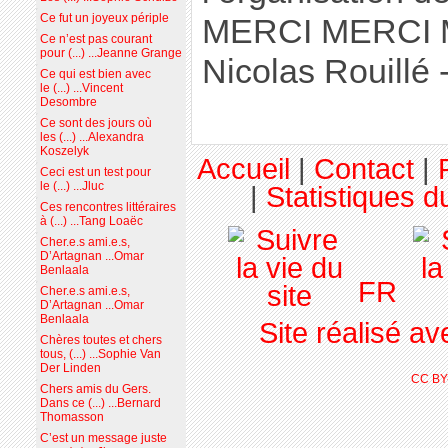
Ce fut un joyeux périple
MERCI MERCI M
Ce n’est pas courant
pour (...) ...Jeanne Grange
Nicolas Rouillé 
Ce qui est bien avec
le (...) ...Vincent
Desombre
Ce sont des jours où
les (...) ...Alexandra
Koszelyk
Accueil
|
Contact
|
Ceci est un test pour
le (...) ...Jluc
|
Statistiques du
Ces rencontres littéraires
à (...) ...Tang Loaëc
Cher.e.s ami.e.s,
D’Artagnan ...Omar
Benlaala
FR
Cher.e.s ami.e.s,
D’Artagnan ...Omar
Benlaala
Site réalisé a
Chères toutes et chers
tous, (...) ...Sophie Van
Der Linden
CC BY
Chers amis du Gers.
Dans ce (...) ...Bernard
Thomasson
C’est un message juste