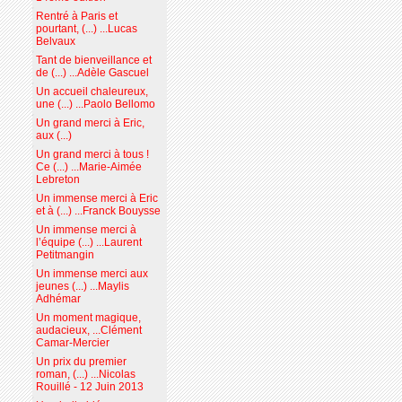
Rentré à Paris et
pourtant, (...) ...Lucas
Belvaux
Tant de bienveillance et
de (...) ...Adèle Gascuel
Un accueil chaleureux,
une (...) ...Paolo Bellomo
Un grand merci à Eric,
aux (...)
Un grand merci à tous !
Ce (...) ...Marie-Aimée
Lebreton
Un immense merci à Eric
et à (...) ...Franck Bouysse
Un immense merci à
l’équipe (...) ...Laurent
Petitmangin
Un immense merci aux
jeunes (...) ...Maylis
Adhémar
Un moment magique,
audacieux, ...Clément
Camar-Mercier
Un prix du premier
roman, (...) ...Nicolas
Rouillé - 12 Juin 2013