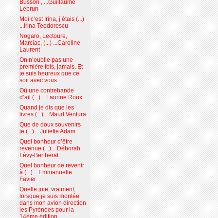
Busson , ...Guillaume
Lebrun
Moi c’est Irina, j’étais (...)
...Irina Teodorescu
Nogaro, Lectoure,
Marciac, (...) ...Caroline
Laurent
On n’oublie pas une
première fois, jamais. Et
je suis heureux que ce
soit avec vous.
Où une contrebande
d’ail (...) ...Laurine Roux
Quand je dis que les
livres (...) ...Maud Ventura
Que de doux souvenirs
je (...) ...Juliette Adam
Quel bonheur d’être
revenue (...) ...Déborah
Lévy-Bertherat
Quel bonheur de revenir
à (...) ...Emmanuelle
Favier
Quelle joie, vraiment,
lorsque je suis montée
dans mon avion direction
les Pyrénées pour la
14ème édition