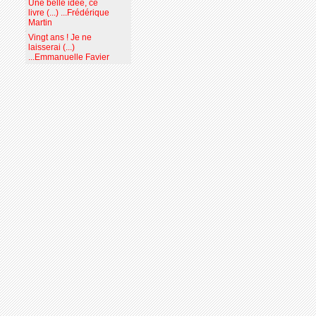
Une belle idée, ce
livre (...) ...Frédérique
Martin
Vingt ans ! Je ne
laisserai (...)
...Emmanuelle Favier