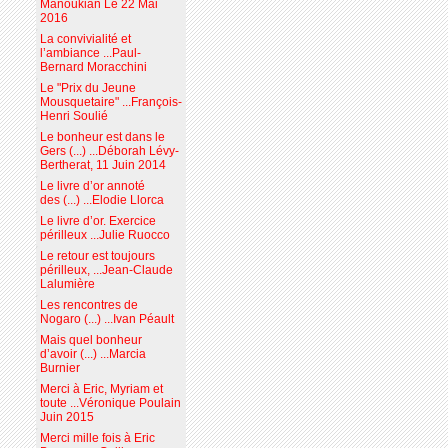
Manoukian Le 22 Mai
2016
La convivialité et
l’ambiance ...Paul-
Bernard Moracchini
Le "Prix du Jeune
Mousquetaire" ...François-
Henri Soulié
Le bonheur est dans le
Gers (...) ...Déborah Lévy-
Bertherat, 11 Juin 2014
Le livre d’or annoté
des (...) ...Elodie Llorca
Le livre d’or. Exercice
périlleux ...Julie Ruocco
Le retour est toujours
périlleux, ...Jean-Claude
Lalumière
Les rencontres de
Nogaro (...) ...Ivan Péault
Mais quel bonheur
d’avoir (...) ...Marcia
Burnier
Merci à Eric, Myriam et
toute ...Véronique Poulain
Juin 2015
Merci mille fois à Eric