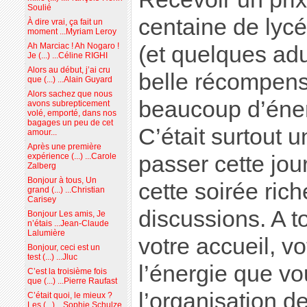
Soulié
centaine de lyc
À dire vrai, ça fait un
moment ...Myriam Leroy
Ah Marciac ! Ah Nogaro !
(et quelques adul
Je (...) ...Céline RIGHI
Alors au début, j’ai cru
belle récompen
que (...) ...Alain Guyard
Alors sachez que nous
beaucoup d’énerg
avons subrepticement
volé, emporté, dans nos
bagages un peu de cet
C’était surtout u
amour...
Après une première
passer cette jou
expérience (...) ...Carole
Zalberg
Bonjour à tous, Un
cette soirée ric
grand (...) ...Christian
Carisey
discussions. A t
Bonjour Les amis, Je
n’étais ...Jean-Claude
Lalumière
votre accueil, vo
Bonjour, ceci est un
test (...) ...Jluc
l’énergie que v
C’est la troisième fois
que (...) ...Pierre Raufast
l’organisation d
C’était quoi, le mieux ?
Les (...) ...Sophie Schulze