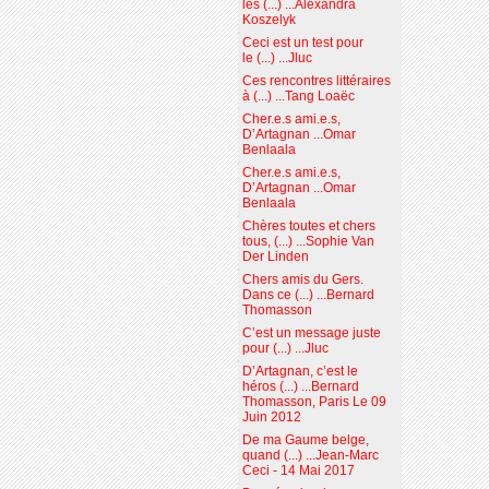
les (...) ...Alexandra
Koszelyk
Ceci est un test pour
le (...) ...Jluc
Ces rencontres littéraires
à (...) ...Tang Loaëc
Cher.e.s ami.e.s,
D’Artagnan ...Omar
Benlaala
Cher.e.s ami.e.s,
D’Artagnan ...Omar
Benlaala
Chères toutes et chers
tous, (...) ...Sophie Van
Der Linden
Chers amis du Gers.
Dans ce (...) ...Bernard
Thomasson
C’est un message juste
pour (...) ...Jluc
D’Artagnan, c’est le
héros (...) ...Bernard
Thomasson, Paris Le 09
Juin 2012
De ma Gaume belge,
quand (...) ...Jean-Marc
Ceci - 14 Mai 2017