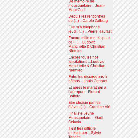
De mémoire de
mousquetaire... Jean-
Marc Ceci
Depuis les rencontres
de (...) ...Carole Zalberg
Elle m’a téléphoné
jeudi, (...) ...Pierre Raufast
Encore mille mercis pour
ce (...) ...Ludovic
Manchette & Christian
Niemiec
Encore toutes nos
félicitations ...Ludovic
Manchette & Christian
Niemiec
Entre les discussions à
bâtons ...Louis Cabaret
Et après le marathon à
l’aéroport ...Florent
Bottero
Etre choisie par les
élèves (...) ...Caroline Vié
Finaliste Jeune
Mousquetaire ...Gaël
Octavia
Il est très difficile
d’expliquer ...Sylvie
Tanette