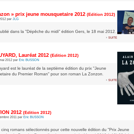
nzon » prix jeune mousquetaire 2012
(Edition 2012)
 2012
par
JLG
publié dans la "Dépêche du midi" édition Gers, le 18 mai 2012.
suite
UYARD, Lauréat 2012
(Edition 2012)
mai 2012
par
Eric BUSSON
yard est le lauréat de la septième édition du prix "Jeune
taire du Premier Roman" pour son roman La Zonzon.
suite
ION 2012
(Edition 2012)
vembre 2011
par
Eric BUSSON
s cinq romans sélectionnés pour cette nouvelle édition du "Prix Jeune