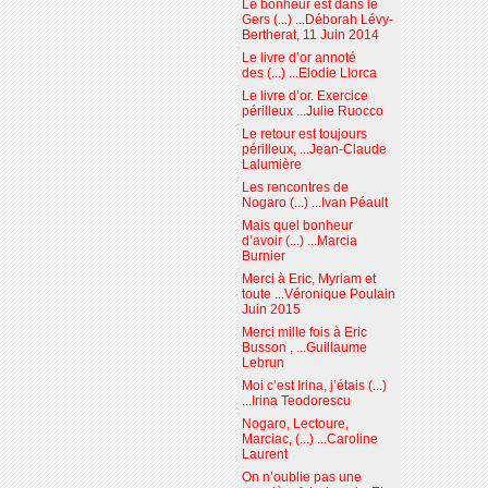
Le bonheur est dans le
Gers (...) ...Déborah Lévy-
Bertherat, 11 Juin 2014
Le livre d’or annoté
des (...) ...Elodie Llorca
Le livre d’or. Exercice
périlleux ...Julie Ruocco
Le retour est toujours
périlleux, ...Jean-Claude
Lalumière
Les rencontres de
Nogaro (...) ...Ivan Péault
Mais quel bonheur
d’avoir (...) ...Marcia
Burnier
Merci à Eric, Myriam et
toute ...Véronique Poulain
Juin 2015
Merci mille fois à Eric
Busson , ...Guillaume
Lebrun
Moi c’est Irina, j’étais (...)
...Irina Teodorescu
Nogaro, Lectoure,
Marciac, (...) ...Caroline
Laurent
On n’oublie pas une