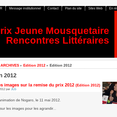
OR
Message institutionnel
Contact
Plan du site
Sites Web
En r
rix Jeune Mousquetaire
Rencontres Littéraires
ARCHIVES
Edition 2012
Edition 2012
>
>
n 2012
s images sur la remise du prix 2012
(Edition 2012)
 2012
par
JLG
’animation de Nogaro, le 11 mai 2012.
sur les images pour les agrandir...