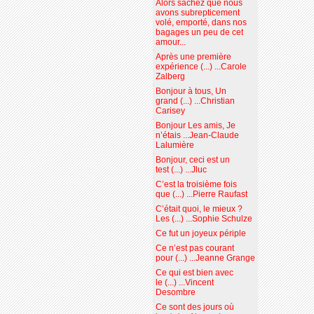
Alors sachez que nous
avons subrepticement
volé, emporté, dans nos
bagages un peu de cet
amour...
Après une première
expérience (...) ...Carole
Zalberg
Bonjour à tous, Un
grand (...) ...Christian
Carisey
Bonjour Les amis, Je
n’étais ...Jean-Claude
Lalumière
Bonjour, ceci est un
test (...) ...Jluc
C’est la troisième fois
que (...) ...Pierre Raufast
C’était quoi, le mieux ?
Les (...) ...Sophie Schulze
Ce fut un joyeux périple
Ce n’est pas courant
pour (...) ...Jeanne Grange
Ce qui est bien avec
le (...) ...Vincent
Desombre
Ce sont des jours où