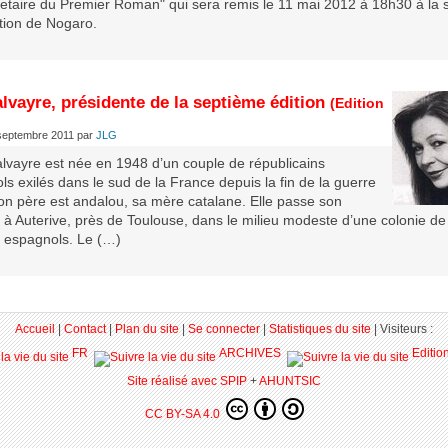
taire du Premier Roman" qui sera remis le 11 mai 2012 à 18h30 à la s
tion de Nogaro.
lvayre, présidente de la septième édition
(Edition
septembre 2011
par
JLG
alvayre est née en 1948 d’un couple de républicains
s exilés dans le sud de la France depuis la fin de la guerre
Son père est andalou, sa mère catalane. Elle passe son
 à Auterive, près de Toulouse, dans le milieu modeste d’une colonie de
s espagnols. Le (…)
Accueil
|
Contact
|
Plan du site
|
Se connecter
|
Statistiques du site
|
Visiteurs :
FR
ARCHIVES
Editio
Site réalisé avec SPIP
+
AHUNTSIC
CC BY-SA 4.0