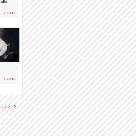
alle
suite
suite
?
n 2012