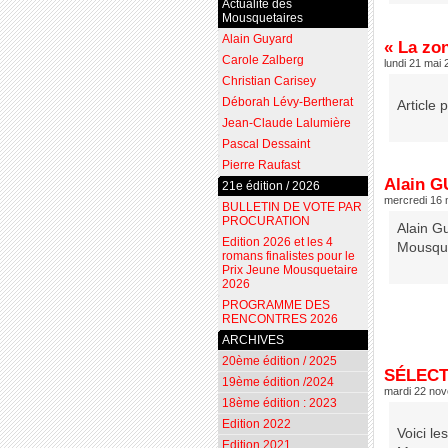
Actualité des
Mousquetaires
Alain Guyard
« La zo
Carole Zalberg
lundi 21 mai
Christian Carisey
Déborah Lévy-Bertherat
Article 
Jean-Claude Lalumière
Pascal Dessaint
Pierre Raufast
Alain G
21e édition / 2026
mercredi 16 
BULLETIN DE VOTE PAR
PROCURATION
Alain Gu
Edition 2026 et les 4
Mousque
romans finalistes pour le
Prix Jeune Mousquetaire
2026
PROGRAMME DES
RENCONTRES 2026
ARCHIVES
20ème édition / 2025
SÉLECT
19ème édition /2024
mardi 22 no
18ème édition : 2023
Edition 2022
Voici le
Edition 2021