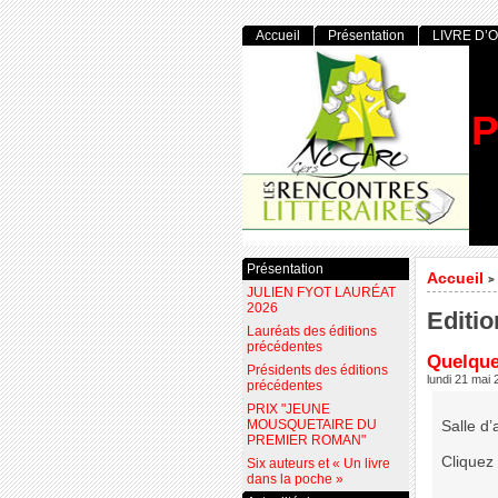
Accueil
Présentation
LIVRE D’
P
Présentation
Accueil
>
JULIEN FYOT LAURÉAT
2026
Editio
Lauréats des éditions
précédentes
Quelque
Présidents des éditions
lundi 21 mai
précédentes
PRIX "JEUNE
MOUSQUETAIRE DU
Salle d
PREMIER ROMAN"
Cliquez 
Six auteurs et « Un livre
dans la poche »