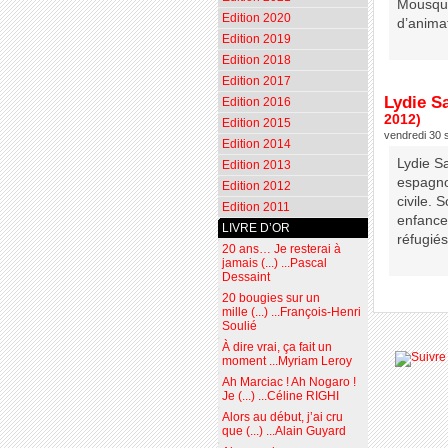
Mousque
Edition 2020
d’anima
Edition 2019
Edition 2018
Edition 2017
Lydie Sa
Edition 2016
2012)
Edition 2015
vendredi 30 
Edition 2014
Lydie S
Edition 2013
espagnol
Edition 2012
civile. 
Edition 2011
enfance
LIVRE D’OR
réfugié
20 ans… Je resterai à
jamais (...) ...Pascal
Dessaint
20 bougies sur un
mille (...) ...François-Henri
Soulié
À dire vrai, ça fait un
moment ...Myriam Leroy
Ah Marciac ! Ah Nogaro !
Je (...) ...Céline RIGHI
Alors au début, j’ai cru
que (...) ...Alain Guyard