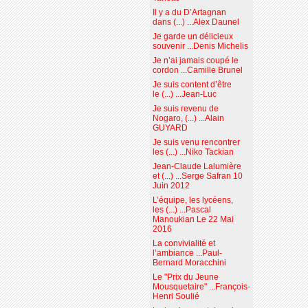
Il y a du D’Artagnan
dans (...) ...Alex Daunel
Je garde un délicieux
souvenir ...Denis Michelis
Je n’ai jamais coupé le
cordon ...Camille Brunel
Je suis content d’être
le (...) ...Jean-Luc
Je suis revenu de
Nogaro, (...) ...Alain
GUYARD
Je suis venu rencontrer
les (...) ...Niko Tackian
Jean-Claude Lalumière
et (...) ...Serge Safran 10
Juin 2012
L’équipe, les lycéens,
les (...) ...Pascal
Manoukian Le 22 Mai
2016
La convivialité et
l’ambiance ...Paul-
Bernard Moracchini
Le "Prix du Jeune
Mousquetaire" ...François-
Henri Soulié