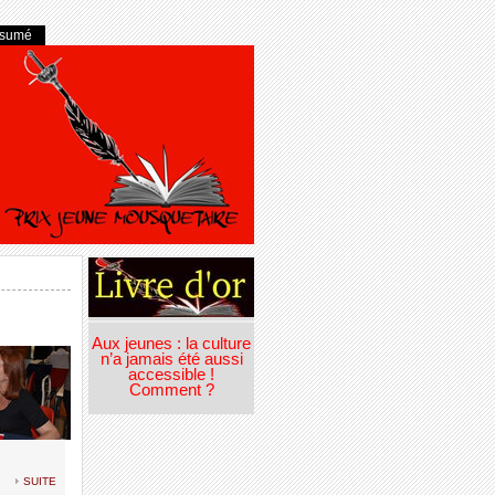
ésumé
Aux jeunes : la culture
n’a jamais été aussi
accessible !
Comment ?
suite