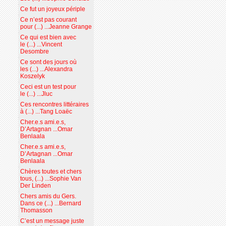
Ce fut un joyeux périple
Ce n’est pas courant
pour (...) ...Jeanne Grange
Ce qui est bien avec
le (...) ...Vincent
Desombre
Ce sont des jours où
les (...) ...Alexandra
Koszelyk
Ceci est un test pour
le (...) ...Jluc
Ces rencontres littéraires
à (...) ...Tang Loaëc
Cher.e.s ami.e.s,
D’Artagnan ...Omar
Benlaala
Cher.e.s ami.e.s,
D’Artagnan ...Omar
Benlaala
Chères toutes et chers
tous, (...) ...Sophie Van
Der Linden
Chers amis du Gers.
Dans ce (...) ...Bernard
Thomasson
C’est un message juste