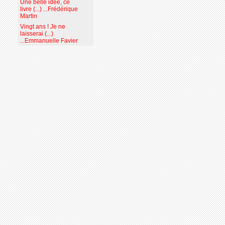
Une belle idée, ce
livre (...) ...Frédérique
Martin
Vingt ans ! Je ne
laisserai (...)
...Emmanuelle Favier