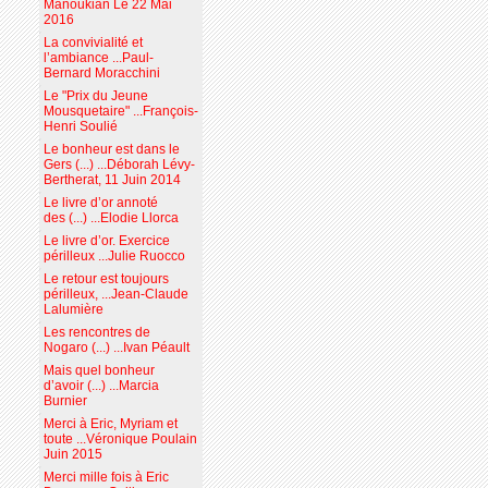
Manoukian Le 22 Mai
2016
La convivialité et
l’ambiance ...Paul-
Bernard Moracchini
Le "Prix du Jeune
Mousquetaire" ...François-
Henri Soulié
Le bonheur est dans le
Gers (...) ...Déborah Lévy-
Bertherat, 11 Juin 2014
Le livre d’or annoté
des (...) ...Elodie Llorca
Le livre d’or. Exercice
périlleux ...Julie Ruocco
Le retour est toujours
périlleux, ...Jean-Claude
Lalumière
Les rencontres de
Nogaro (...) ...Ivan Péault
Mais quel bonheur
d’avoir (...) ...Marcia
Burnier
Merci à Eric, Myriam et
toute ...Véronique Poulain
Juin 2015
Merci mille fois à Eric