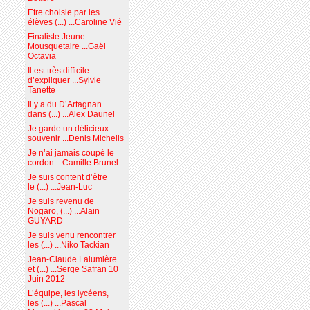
Etre choisie par les
élèves (...) ...Caroline Vié
Finaliste Jeune
Mousquetaire ...Gaël
Octavia
Il est très difficile
d’expliquer ...Sylvie
Tanette
Il y a du D’Artagnan
dans (...) ...Alex Daunel
Je garde un délicieux
souvenir ...Denis Michelis
Je n’ai jamais coupé le
cordon ...Camille Brunel
Je suis content d’être
le (...) ...Jean-Luc
Je suis revenu de
Nogaro, (...) ...Alain
GUYARD
Je suis venu rencontrer
les (...) ...Niko Tackian
Jean-Claude Lalumière
et (...) ...Serge Safran 10
Juin 2012
L’équipe, les lycéens,
les (...) ...Pascal