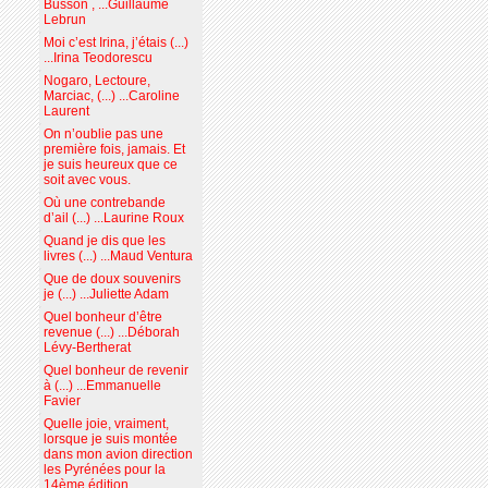
Busson , ...Guillaume
Lebrun
Moi c’est Irina, j’étais (...)
...Irina Teodorescu
Nogaro, Lectoure,
Marciac, (...) ...Caroline
Laurent
On n’oublie pas une
première fois, jamais. Et
je suis heureux que ce
soit avec vous.
Où une contrebande
d’ail (...) ...Laurine Roux
Quand je dis que les
livres (...) ...Maud Ventura
Que de doux souvenirs
je (...) ...Juliette Adam
Quel bonheur d’être
revenue (...) ...Déborah
Lévy-Bertherat
Quel bonheur de revenir
à (...) ...Emmanuelle
Favier
Quelle joie, vraiment,
lorsque je suis montée
dans mon avion direction
les Pyrénées pour la
14ème édition