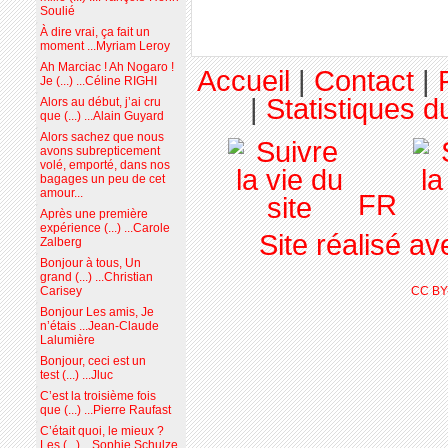
Soulié
À dire vrai, ça fait un
moment ...Myriam Leroy
Ah Marciac ! Ah Nogaro !
Accueil
|
Contact
|
Je (...) ...Céline RIGHI
|
Statistiques du
Alors au début, j’ai cru
que (...) ...Alain Guyard
Alors sachez que nous
avons subrepticement
volé, emporté, dans nos
bagages un peu de cet
amour...
FR
Après une première
expérience (...) ...Carole
Site réalisé a
Zalberg
Bonjour à tous, Un
grand (...) ...Christian
CC BY
Carisey
Bonjour Les amis, Je
n’étais ...Jean-Claude
Lalumière
Bonjour, ceci est un
test (...) ...Jluc
C’est la troisième fois
que (...) ...Pierre Raufast
C’était quoi, le mieux ?
Les (...) ...Sophie Schulze