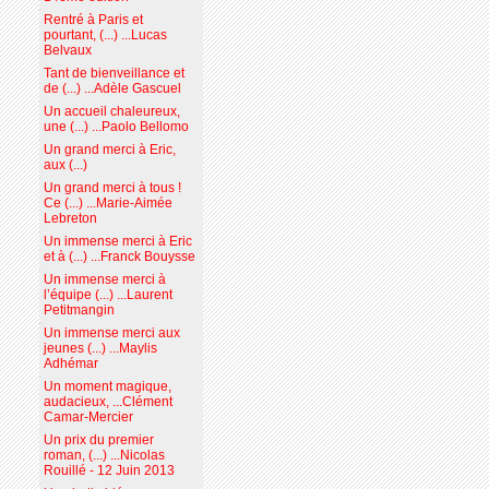
Rentré à Paris et
pourtant, (...) ...Lucas
Belvaux
Tant de bienveillance et
de (...) ...Adèle Gascuel
Un accueil chaleureux,
une (...) ...Paolo Bellomo
Un grand merci à Eric,
aux (...)
Un grand merci à tous !
Ce (...) ...Marie-Aimée
Lebreton
Un immense merci à Eric
et à (...) ...Franck Bouysse
Un immense merci à
l’équipe (...) ...Laurent
Petitmangin
Un immense merci aux
jeunes (...) ...Maylis
Adhémar
Un moment magique,
audacieux, ...Clément
Camar-Mercier
Un prix du premier
roman, (...) ...Nicolas
Rouillé - 12 Juin 2013