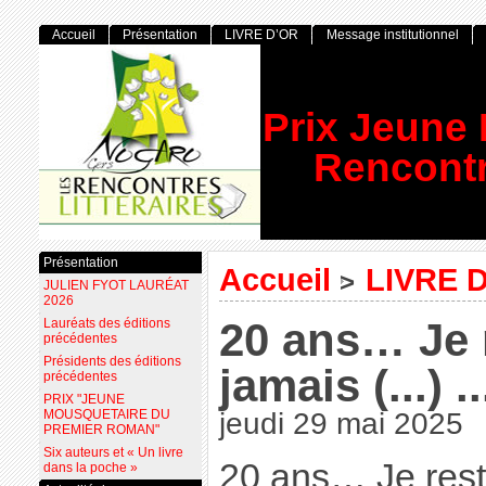
Accueil
Présentation
LIVRE D’OR
Message institutionnel
Prix Jeune
Rencontr
Présentation
Accueil
LIVRE 
>
JULIEN FYOT LAURÉAT
2026
20 ans… Je r
Lauréats des éditions
précédentes
Présidents des éditions
jamais (...) 
précédentes
PRIX "JEUNE
MOUSQUETAIRE DU
jeudi 29 mai 2025
PREMIER ROMAN"
Six auteurs et « Un livre
20 ans… Je rest
dans la poche »