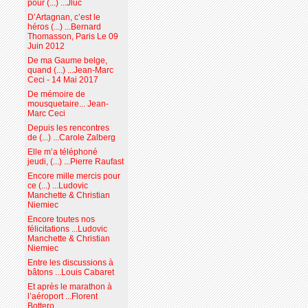
pour (...) ...Jluc
D’Artagnan, c’est le
héros (...) ...Bernard
Thomasson, Paris Le 09
Juin 2012
De ma Gaume belge,
quand (...) ...Jean-Marc
Ceci - 14 Mai 2017
De mémoire de
mousquetaire... Jean-
Marc Ceci
Depuis les rencontres
de (...) ...Carole Zalberg
Elle m’a téléphoné
jeudi, (...) ...Pierre Raufast
Encore mille mercis pour
ce (...) ...Ludovic
Manchette & Christian
Niemiec
Encore toutes nos
félicitations ...Ludovic
Manchette & Christian
Niemiec
Entre les discussions à
bâtons ...Louis Cabaret
Et après le marathon à
l’aéroport ...Florent
Bottero