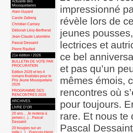
Actualité des
Mousquetaires
impressionné pa
Alain Guyard
Carole Zalberg
révèle lors de c
Christian Carisey
jeunes pousses, 
Déborah Lévy-Bertherat
Jean-Claude Lalumière
lectrices et autr
Pascal Dessaint
Pierre Raufast
ce bel anniversa
21e édition / 2026
BULLETIN DE VOTE PAR
et pas qu’un peu
PROCURATION
Edition 2026 et les 4
romans finalistes pour le
mêmes émois, 
Prix Jeune Mousquetaire
2026
rencontres où s’
PROGRAMME DES
RENCONTRES 2026
ARCHIVES
pour toujours. E
LIVRE D’OR
rare. Et nous t
20 ans… Je resterai à
jamais (...) ...Pascal
Dessaint
Pascal Dessaint
20 bougies sur un
mille (...) ...François-Henri