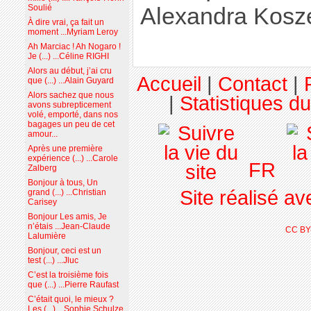
Soulié
Alexandra Kosz
À dire vrai, ça fait un
moment ...Myriam Leroy
Ah Marciac ! Ah Nogaro !
Je (...) ...Céline RIGHI
Alors au début, j’ai cru
Accueil
|
Contact
|
que (...) ...Alain Guyard
Alors sachez que nous
|
Statistiques du
avons subrepticement
volé, emporté, dans nos
bagages un peu de cet
amour...
Après une première
expérience (...) ...Carole
FR
Zalberg
Bonjour à tous, Un
Site réalisé a
grand (...) ...Christian
Carisey
Bonjour Les amis, Je
n’étais ...Jean-Claude
CC BY
Lalumière
Bonjour, ceci est un
test (...) ...Jluc
C’est la troisième fois
que (...) ...Pierre Raufast
C’était quoi, le mieux ?
Les (...) ...Sophie Schulze