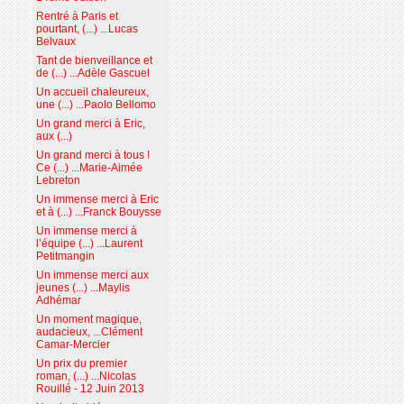
Rentré à Paris et
pourtant, (...) ...Lucas
Belvaux
Tant de bienveillance et
de (...) ...Adèle Gascuel
Un accueil chaleureux,
une (...) ...Paolo Bellomo
Un grand merci à Eric,
aux (...)
Un grand merci à tous !
Ce (...) ...Marie-Aimée
Lebreton
Un immense merci à Eric
et à (...) ...Franck Bouysse
Un immense merci à
l’équipe (...) ...Laurent
Petitmangin
Un immense merci aux
jeunes (...) ...Maylis
Adhémar
Un moment magique,
audacieux, ...Clément
Camar-Mercier
Un prix du premier
roman, (...) ...Nicolas
Rouillé - 12 Juin 2013