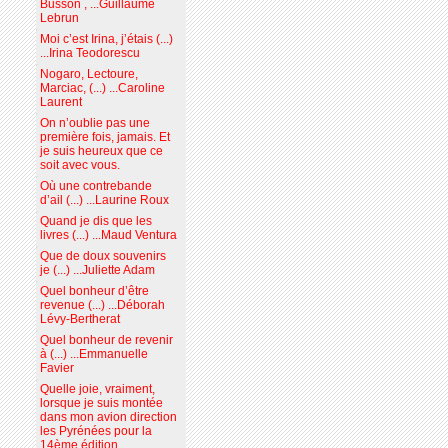
Busson , ...Guillaume
Lebrun
Moi c’est Irina, j’étais (...)
...Irina Teodorescu
Nogaro, Lectoure,
Marciac, (...) ...Caroline
Laurent
On n’oublie pas une
première fois, jamais. Et
je suis heureux que ce
soit avec vous.
Où une contrebande
d’ail (...) ...Laurine Roux
Quand je dis que les
livres (...) ...Maud Ventura
Que de doux souvenirs
je (...) ...Juliette Adam
Quel bonheur d’être
revenue (...) ...Déborah
Lévy-Bertherat
Quel bonheur de revenir
à (...) ...Emmanuelle
Favier
Quelle joie, vraiment,
lorsque je suis montée
dans mon avion direction
les Pyrénées pour la
14ème édition