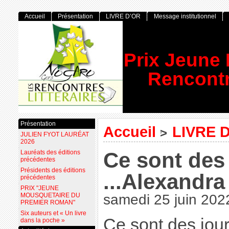
Accueil
Présentation
LIVRE D’OR
Message institutionnel
Prix Jeune
Rencontr
Présentation
Accueil
LIVRE 
>
JULIEN FYOT LAURÉAT
2026
Ce sont des j
Lauréats des éditions
précédentes
Présidents des éditions
...Alexandr
précédentes
PRIX "JEUNE
MOUSQUETAIRE DU
samedi 25 juin 202
PREMIER ROMAN"
Six auteurs et « Un livre
Ce sont des jour
dans la poche »