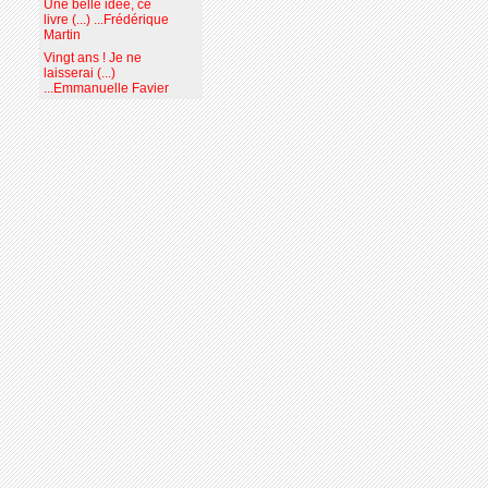
Une belle idée, ce
livre (...) ...Frédérique
Martin
Vingt ans ! Je ne
laisserai (...)
...Emmanuelle Favier