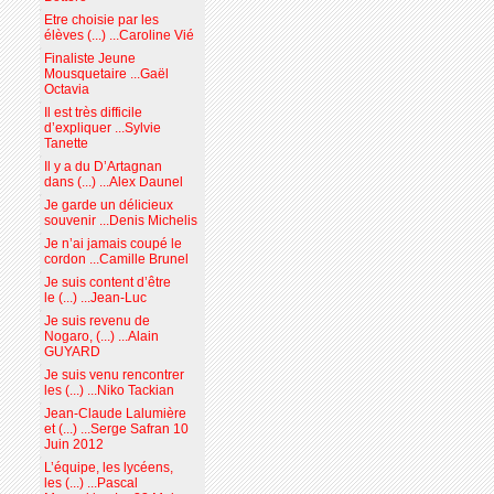
Etre choisie par les
élèves (...) ...Caroline Vié
Finaliste Jeune
Mousquetaire ...Gaël
Octavia
Il est très difficile
d’expliquer ...Sylvie
Tanette
Il y a du D’Artagnan
dans (...) ...Alex Daunel
Je garde un délicieux
souvenir ...Denis Michelis
Je n’ai jamais coupé le
cordon ...Camille Brunel
Je suis content d’être
le (...) ...Jean-Luc
Je suis revenu de
Nogaro, (...) ...Alain
GUYARD
Je suis venu rencontrer
les (...) ...Niko Tackian
Jean-Claude Lalumière
et (...) ...Serge Safran 10
Juin 2012
L’équipe, les lycéens,
les (...) ...Pascal