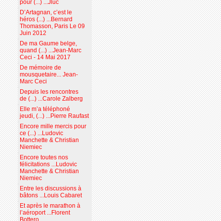
pour (...) ...Jluc
D’Artagnan, c’est le
héros (...) ...Bernard
Thomasson, Paris Le 09
Juin 2012
De ma Gaume belge,
quand (...) ...Jean-Marc
Ceci - 14 Mai 2017
De mémoire de
mousquetaire... Jean-
Marc Ceci
Depuis les rencontres
de (...) ...Carole Zalberg
Elle m’a téléphoné
jeudi, (...) ...Pierre Raufast
Encore mille mercis pour
ce (...) ...Ludovic
Manchette & Christian
Niemiec
Encore toutes nos
félicitations ...Ludovic
Manchette & Christian
Niemiec
Entre les discussions à
bâtons ...Louis Cabaret
Et après le marathon à
l’aéroport ...Florent
Bottero