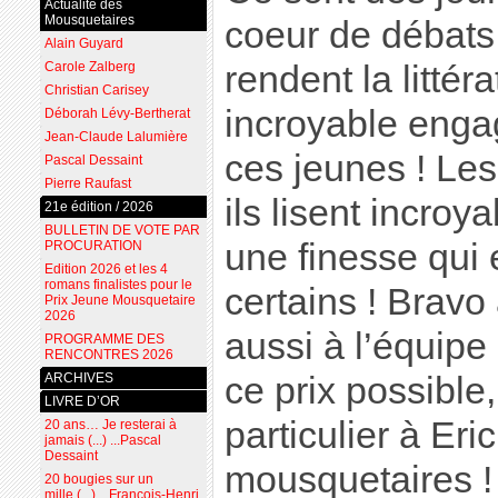
Actualité des
Mousquetaires
coeur de débats
Alain Guyard
Carole Zalberg
rendent la littér
Christian Carisey
incroyable enga
Déborah Lévy-Bertherat
Jean-Claude Lalumière
ces jeunes ! Les 
Pascal Dessaint
Pierre Raufast
ils lisent incro
21e édition / 2026
BULLETIN DE VOTE PAR
une finesse qui e
PROCURATION
Edition 2026 et les 4
romans finalistes pour le
certains ! Bravo
Prix Jeune Mousquetaire
2026
aussi à l’équipe
PROGRAMME DES
RENCONTRES 2026
ARCHIVES
ce prix possible,
LIVRE D’OR
particulier à Eri
20 ans… Je resterai à
jamais (...) ...Pascal
Dessaint
mousquetaires !
20 bougies sur un
mille (...) ...François-Henri