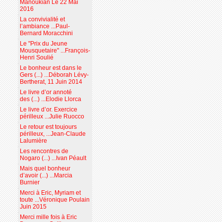
Manoukian Le 22 Mai
2016
La convivialité et
l’ambiance ...Paul-
Bernard Moracchini
Le "Prix du Jeune
Mousquetaire" ...François-
Henri Soulié
Le bonheur est dans le
Gers (...) ...Déborah Lévy-
Bertherat, 11 Juin 2014
Le livre d’or annoté
des (...) ...Elodie Llorca
Le livre d’or. Exercice
périlleux ...Julie Ruocco
Le retour est toujours
périlleux, ...Jean-Claude
Lalumière
Les rencontres de
Nogaro (...) ...Ivan Péault
Mais quel bonheur
d’avoir (...) ...Marcia
Burnier
Merci à Eric, Myriam et
toute ...Véronique Poulain
Juin 2015
Merci mille fois à Eric