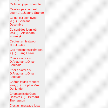
Ce fut un joyeux périple
Ce n’est pas courant
pour (...) ...Jeanne Grange
Ce qui est bien avec
le (...) ...Vincent
Desombre
Ce sont des jours où
les (...) ...Alexandra
Koszelyk
Ceci est un test pour
le (...) ...Jluc
Ces rencontres littéraires
à (...) ...Tang Loaëc
Cher.e.s ami.e.s,
D’Artagnan ...Omar
Benlaala
Cher.e.s ami.e.s,
D’Artagnan ...Omar
Benlaala
Chères toutes et chers
tous, (...) ...Sophie Van
Der Linden
Chers amis du Gers.
Dans ce (...) ...Bernard
Thomasson
C’est un message juste