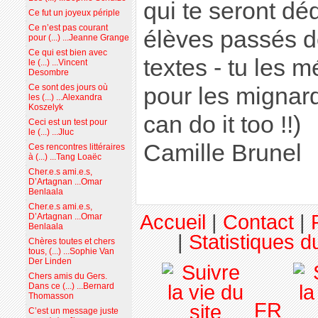
qui te seront dé
Ce fut un joyeux périple
Ce n’est pas courant
élèves passés de
pour (...) ...Jeanne Grange
Ce qui est bien avec
textes - tu les m
le (...) ...Vincent
Desombre
Ce sont des jours où
pour les mignar
les (...) ...Alexandra
Koszelyk
can do it too !!)
Ceci est un test pour
le (...) ...Jluc
Camille Brunel
Ces rencontres littéraires
à (...) ...Tang Loaëc
Cher.e.s ami.e.s,
D’Artagnan ...Omar
Benlaala
Cher.e.s ami.e.s,
Accueil
|
Contact
|
D’Artagnan ...Omar
Benlaala
|
Statistiques du
Chères toutes et chers
tous, (...) ...Sophie Van
Der Linden
Chers amis du Gers.
Dans ce (...) ...Bernard
Thomasson
FR
C’est un message juste