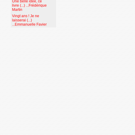
Une belle idée, ce
livre (...) ...Frédérique
Martin
Vingt ans ! Je ne
laisserai (...)
...Emmanuelle Favier