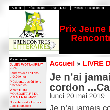
Accueil
Présentation
LIVRE D’OR
Message institutionnel
Prix Jeune
Rencontr
Présentation
Accueil
LIVRE 
>
JULIEN FYOT LAURÉAT
2026
Je n’ai jama
Lauréats des éditions
précédentes
Présidents des éditions
cordon ...Ca
précédentes
PRIX "JEUNE
MOUSQUETAIRE DU
lundi 20 mai 2019
PREMIER ROMAN"
Six auteurs et « Un livre
Je n’ai jamais c
dans la poche »