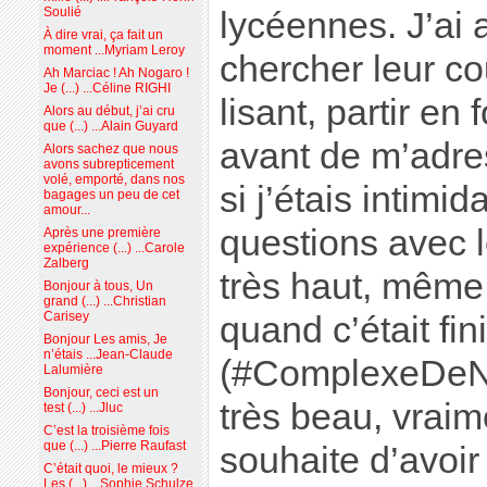
Soulié
lycéennes. J’ai 
À dire vrai, ça fait un
moment ...Myriam Leroy
chercher leur co
Ah Marciac ! Ah Nogaro !
Je (...) ...Céline RIGHI
lisant, partir en 
Alors au début, j’ai cru
que (...) ...Alain Guyard
avant de m’adre
Alors sachez que nous
avons subrepticement
volé, emporté, dans nos
si j’étais intimi
bagages un peu de cet
amour...
questions avec le
Après une première
expérience (...) ...Carole
Zalberg
très haut, même
Bonjour à tous, Un
grand (...) ...Christian
Carisey
quand c’était fini
Bonjour Les amis, Je
n’étais ...Jean-Claude
(#ComplexeDeNér
Lalumière
Bonjour, ceci est un
très beau, vraime
test (...) ...Jluc
C’est la troisième fois
que (...) ...Pierre Raufast
souhaite d’avoi
C’était quoi, le mieux ?
Les (...) ...Sophie Schulze