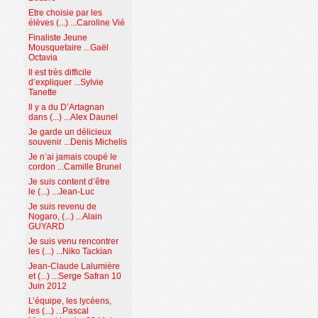
Etre choisie par les
élèves (...) ...Caroline Vié
Finaliste Jeune
Mousquetaire ...Gaël
Octavia
Il est très difficile
d’expliquer ...Sylvie
Tanette
Il y a du D’Artagnan
dans (...) ...Alex Daunel
Je garde un délicieux
souvenir ...Denis Michelis
Je n’ai jamais coupé le
cordon ...Camille Brunel
Je suis content d’être
le (...) ...Jean-Luc
Je suis revenu de
Nogaro, (...) ...Alain
GUYARD
Je suis venu rencontrer
les (...) ...Niko Tackian
Jean-Claude Lalumière
et (...) ...Serge Safran 10
Juin 2012
L’équipe, les lycéens,
les (...) ...Pascal