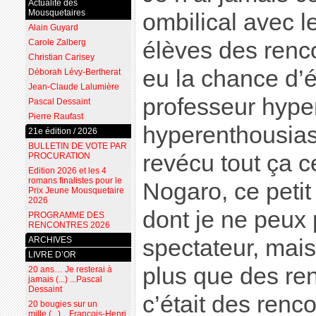
Actualité des
Mousquetaires
ombilical avec l
Alain Guyard
Carole Zalberg
élèves des renco
Christian Carisey
eu la chance d’
Déborah Lévy-Bertherat
Jean-Claude Lalumière
professeur hyper
Pascal Dessaint
Pierre Raufast
hyperenthousias
21e édition / 2026
BULLETIN DE VOTE PAR
revécu tout ça 
PROCURATION
Edition 2026 et les 4
romans finalistes pour le
Nogaro, ce petit
Prix Jeune Mousquetaire
2026
dont je ne peux 
PROGRAMME DES
RENCONTRES 2026
ARCHIVES
spectateur, mais 
LIVRE D’OR
plus que des renc
20 ans… Je resterai à
jamais (...) ...Pascal
Dessaint
c’était des renco
20 bougies sur un
mille (...) ...François-Henri