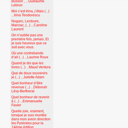
Busson , ...Guillaume
Lebrun
Moi c’est Irina, j’étais (...)
...Irina Teodorescu
Nogaro, Lectoure,
Marciac, (...) ...Caroline
Laurent
On n’oublie pas une
première fois, jamais. Et
je suis heureux que ce
soit avec vous.
Où une contrebande
d’ail (...) ...Laurine Roux
Quand je dis que les
livres (...) ...Maud Ventura
Que de doux souvenirs
je (...) ...Juliette Adam
Quel bonheur d’être
revenue (...) ...Déborah
Lévy-Bertherat
Quel bonheur de revenir
à (...) ...Emmanuelle
Favier
Quelle joie, vraiment,
lorsque je suis montée
dans mon avion direction
les Pyrénées pour la
14ème édition