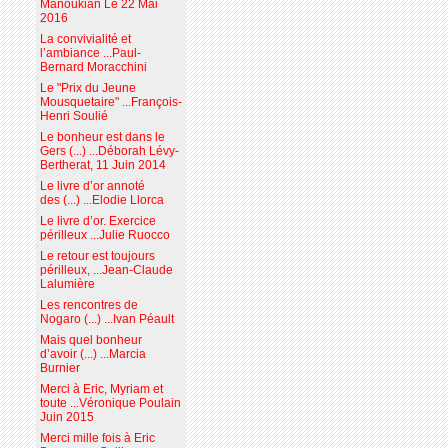
Manoukian Le 22 Mai
2016
La convivialité et
l’ambiance ...Paul-
Bernard Moracchini
Le "Prix du Jeune
Mousquetaire" ...François-
Henri Soulié
Le bonheur est dans le
Gers (...) ...Déborah Lévy-
Bertherat, 11 Juin 2014
Le livre d’or annoté
des (...) ...Elodie Llorca
Le livre d’or. Exercice
périlleux ...Julie Ruocco
Le retour est toujours
périlleux, ...Jean-Claude
Lalumière
Les rencontres de
Nogaro (...) ...Ivan Péault
Mais quel bonheur
d’avoir (...) ...Marcia
Burnier
Merci à Eric, Myriam et
toute ...Véronique Poulain
Juin 2015
Merci mille fois à Eric