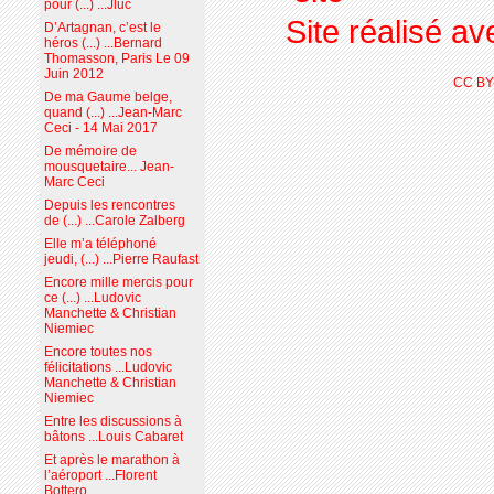
pour (...) ...Jluc
Site réalisé a
D’Artagnan, c’est le
héros (...) ...Bernard
Thomasson, Paris Le 09
Juin 2012
CC BY
De ma Gaume belge,
quand (...) ...Jean-Marc
Ceci - 14 Mai 2017
De mémoire de
mousquetaire... Jean-
Marc Ceci
Depuis les rencontres
de (...) ...Carole Zalberg
Elle m’a téléphoné
jeudi, (...) ...Pierre Raufast
Encore mille mercis pour
ce (...) ...Ludovic
Manchette & Christian
Niemiec
Encore toutes nos
félicitations ...Ludovic
Manchette & Christian
Niemiec
Entre les discussions à
bâtons ...Louis Cabaret
Et après le marathon à
l’aéroport ...Florent
Bottero