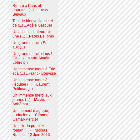
Rentré à Paris et
pourtant, (...) ...Lucas
Belvaux
Tant de bienveillance et
de (...) ...Adèle Gascuel
Un accueil chaleureux,
une (...) ...Paolo Bellomo
Un grand merci à Eric,
aux (...)
Un grand merci à tous !
Ce (...) ...Marie-Aimée
Lebreton
Un immense merci à Eric
et à (...) ...Franck Bouysse
Un immense merci à
l’équipe (...) ...Laurent
Petitmangin
Un immense merci aux
jeunes (...) ...Maylis
Adhémar
Un moment magique,
audacieux, ...Clément
Camar-Mercier
Un prix du premier
roman, (...) ...Nicolas
Rouillé - 12 Juin 2013