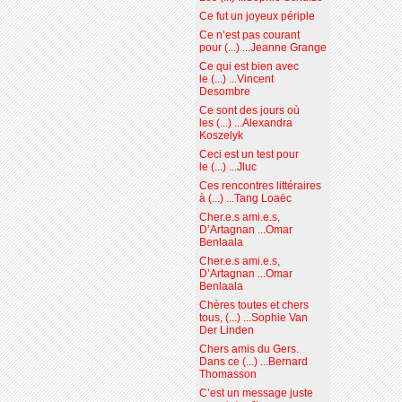
Ce fut un joyeux périple
Ce n’est pas courant
pour (...) ...Jeanne Grange
Ce qui est bien avec
le (...) ...Vincent
Desombre
Ce sont des jours où
les (...) ...Alexandra
Koszelyk
Ceci est un test pour
le (...) ...Jluc
Ces rencontres littéraires
à (...) ...Tang Loaëc
Cher.e.s ami.e.s,
D’Artagnan ...Omar
Benlaala
Cher.e.s ami.e.s,
D’Artagnan ...Omar
Benlaala
Chères toutes et chers
tous, (...) ...Sophie Van
Der Linden
Chers amis du Gers.
Dans ce (...) ...Bernard
Thomasson
C’est un message juste