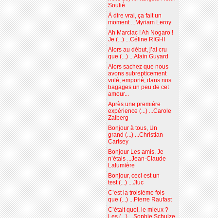
Soulié
À dire vrai, ça fait un
moment ...Myriam Leroy
Ah Marciac ! Ah Nogaro !
Je (...) ...Céline RIGHI
Alors au début, j’ai cru
que (...) ...Alain Guyard
Alors sachez que nous
avons subrepticement
volé, emporté, dans nos
bagages un peu de cet
amour...
Après une première
expérience (...) ...Carole
Zalberg
Bonjour à tous, Un
grand (...) ...Christian
Carisey
Bonjour Les amis, Je
n’étais ...Jean-Claude
Lalumière
Bonjour, ceci est un
test (...) ...Jluc
C’est la troisième fois
que (...) ...Pierre Raufast
C’était quoi, le mieux ?
Les (...) ...Sophie Schulze