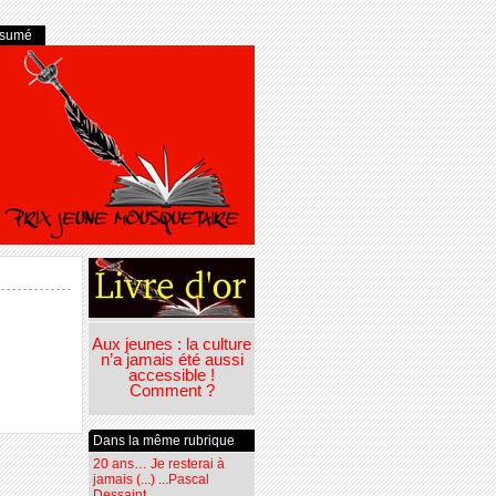
ésumé
Aux jeunes : la culture
n’a jamais été aussi
accessible !
Comment ?
Dans la même rubrique
20 ans… Je resterai à
jamais (...) ...Pascal
Dessaint