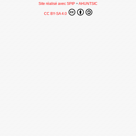
Site réalisé avec SPIP
+
AHUNTSIC
CC BY-SA 4.0