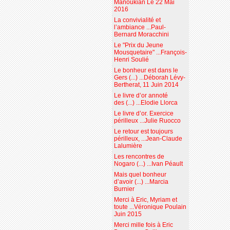
Manoukian Le 22 Mai
2016
La convivialité et
l’ambiance ...Paul-
Bernard Moracchini
Le "Prix du Jeune
Mousquetaire" ...François-
Henri Soulié
Le bonheur est dans le
Gers (...) ...Déborah Lévy-
Bertherat, 11 Juin 2014
Le livre d’or annoté
des (...) ...Elodie Llorca
Le livre d’or. Exercice
périlleux ...Julie Ruocco
Le retour est toujours
périlleux, ...Jean-Claude
Lalumière
Les rencontres de
Nogaro (...) ...Ivan Péault
Mais quel bonheur
d’avoir (...) ...Marcia
Burnier
Merci à Eric, Myriam et
toute ...Véronique Poulain
Juin 2015
Merci mille fois à Eric