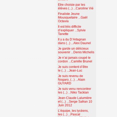
Etre choisie par les
élèves (...) ...Caroline Vié
Finaliste Jeune
Mousquetaire ...Gaël
Octavia
Il est très difficile
d’expliquer ...Sylvie
Tanette
Il y a du D’Artagnan
dans (...) ...Alex Daunel
Je garde un délicieux
souvenir ...Denis Michelis
Je n’ai jamais coupé le
cordon ...Camille Brunel
Je suis content d’être
le (...) ...Jean-Luc
Je suis revenu de
Nogaro, (...) ...Alain
GUYARD
Je suis venu rencontrer
les (...) ...Niko Tackian
Jean-Claude Lalumière
et (...) ...Serge Safran 10
Juin 2012
L’équipe, les lycéens,
les (...) ...Pascal