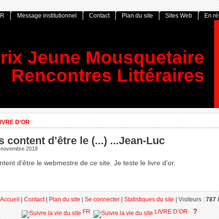
OR
Message institutionnel
Contact
Plan du site
Sites Web
En r
rix Jeune Mousquetaire
Rencontres Littéraires
IVRE D’OR
s content d’être le (...) ...Jean-Luc
 novembre 2018
ntent d’être le webmestre de ce site. Je teste le livre d’or.
Accueil
|
Contact
|
Plan du site
|
Se connecter
|
Statistiques du site
|
Visiteurs :
787 /
?
FR
LIVRE D’OR