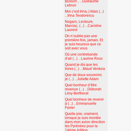
Busson , ...Guillaume
Lebrun
Moi c’est Irina, j’étais (...)
...Irina Teodorescu
Nogaro, Lectoure,
Marciac, (...) ...Caroline
Laurent
On n’oublie pas une
première fois, jamais. Et
je suis heureux que ce
soit avec vous.
Où une contrebande
d’ail (...) ...Laurine Roux
Quand je dis que les
livres (...) ...Maud Ventura
Que de doux souvenirs
je (...) ...Juliette Adam
Quel bonheur d’être
revenue (...) ...Déborah
Lévy-Bertherat
Quel bonheur de revenir
à (...) ...Emmanuelle
Favier
Quelle joie, vraiment,
lorsque je suis montée
dans mon avion direction
les Pyrénées pour la
14ème édition