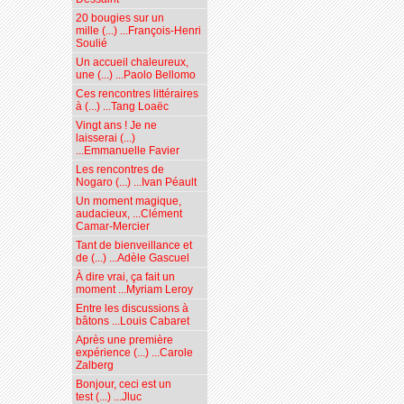
20 bougies sur un
mille (...) ...François-Henri
Soulié
Un accueil chaleureux,
une (...) ...Paolo Bellomo
Ces rencontres littéraires
à (...) ...Tang Loaëc
Vingt ans ! Je ne
laisserai (...)
...Emmanuelle Favier
Les rencontres de
Nogaro (...) ...Ivan Péault
Un moment magique,
audacieux, ...Clément
Camar-Mercier
Tant de bienveillance et
de (...) ...Adèle Gascuel
À dire vrai, ça fait un
moment ...Myriam Leroy
Entre les discussions à
bâtons ...Louis Cabaret
Après une première
expérience (...) ...Carole
Zalberg
Bonjour, ceci est un
test (...) ...Jluc