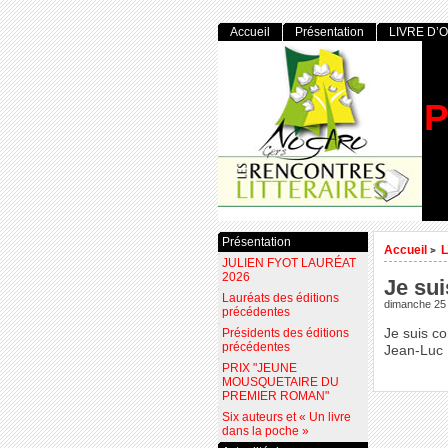
Accueil
Présentation
LIVRE D’
P
Présentation
Accueil
L
>
JULIEN FYOT LAURÉAT
2026
Je sui
Lauréats des éditions
dimanche 25
précédentes
Présidents des éditions
Je suis co
précédentes
Jean-Luc
PRIX "JEUNE
MOUSQUETAIRE DU
PREMIER ROMAN"
Six auteurs et « Un livre
dans la poche »