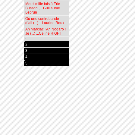
Merci mille fois à Eric
Busson , ...Guillaume
Lebrun
Où une contrebande
d’ail (...) ...Laurine Roux
Ah Marciac ! Ah Nogaro !
Je (...) ...Céline RIGHI
1
2
3
4
5