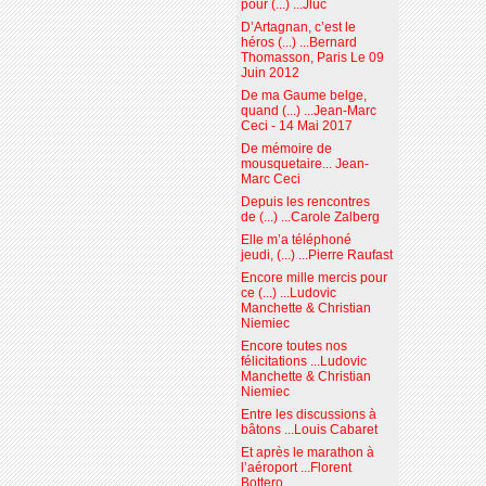
pour (...) ...Jluc
D’Artagnan, c’est le
héros (...) ...Bernard
Thomasson, Paris Le 09
Juin 2012
De ma Gaume belge,
quand (...) ...Jean-Marc
Ceci - 14 Mai 2017
De mémoire de
mousquetaire... Jean-
Marc Ceci
Depuis les rencontres
de (...) ...Carole Zalberg
Elle m’a téléphoné
jeudi, (...) ...Pierre Raufast
Encore mille mercis pour
ce (...) ...Ludovic
Manchette & Christian
Niemiec
Encore toutes nos
félicitations ...Ludovic
Manchette & Christian
Niemiec
Entre les discussions à
bâtons ...Louis Cabaret
Et après le marathon à
l’aéroport ...Florent
Bottero