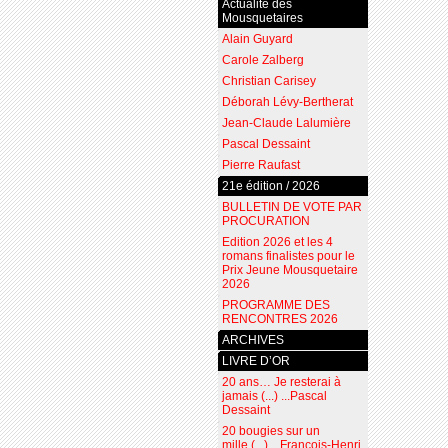
Actualité des
Mousquetaires
Alain Guyard
Carole Zalberg
Christian Carisey
Déborah Lévy-Bertherat
Jean-Claude Lalumière
Pascal Dessaint
Pierre Raufast
21e édition / 2026
BULLETIN DE VOTE PAR
PROCURATION
Edition 2026 et les 4
romans finalistes pour le
Prix Jeune Mousquetaire
2026
PROGRAMME DES
RENCONTRES 2026
ARCHIVES
LIVRE D’OR
20 ans… Je resterai à
jamais (...) ...Pascal
Dessaint
20 bougies sur un
mille (...) ...François-Henri