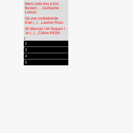
Merci mille fois à Eric
Busson , ...Guillaume
Lebrun
Où une contrebande
d’ail (...) ...Laurine Roux
Ah Marciac ! Ah Nogaro !
Je (...) ...Céline RIGHI
1
2
3
4
5