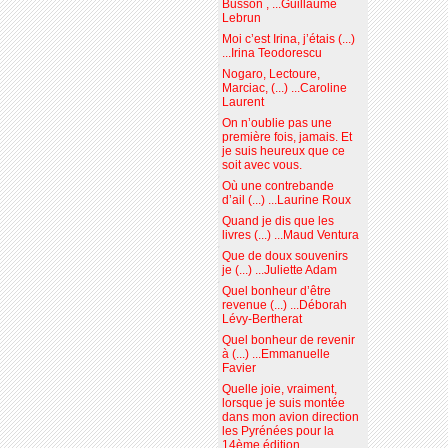
Busson , ...Guillaume
Lebrun
Moi c’est Irina, j’étais (...)
...Irina Teodorescu
Nogaro, Lectoure,
Marciac, (...) ...Caroline
Laurent
On n’oublie pas une
première fois, jamais. Et
je suis heureux que ce
soit avec vous.
Où une contrebande
d’ail (...) ...Laurine Roux
Quand je dis que les
livres (...) ...Maud Ventura
Que de doux souvenirs
je (...) ...Juliette Adam
Quel bonheur d’être
revenue (...) ...Déborah
Lévy-Bertherat
Quel bonheur de revenir
à (...) ...Emmanuelle
Favier
Quelle joie, vraiment,
lorsque je suis montée
dans mon avion direction
les Pyrénées pour la
14ème édition