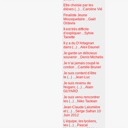
Etre choisie par les
élèves (...) ...Caroline Vié
Finaliste Jeune
Mousquetaire ...Gaël
Octavia
Il est très difficile
d’expliquer ...Sylvie
Tanette
Il y a du D’Artagnan
dans (...) ...Alex Daunel
Je garde un délicieux
souvenir ...Denis Michelis
Je n’ai jamais coupé le
cordon ...Camille Brunel
Je suis content d’être
le (...) ...Jean-Luc
Je suis revenu de
Nogaro, (...) ...Alain
GUYARD
Je suis venu rencontrer
les (...) ...Niko Tackian
Jean-Claude Lalumière
et (...) ...Serge Safran 10
Juin 2012
L’équipe, les lycéens,
les (...) ...Pascal