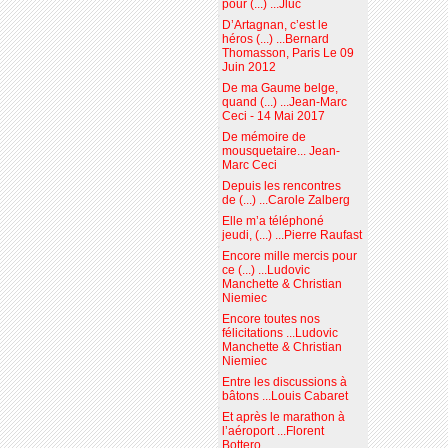
pour (...) ...Jluc
D’Artagnan, c’est le
héros (...) ...Bernard
Thomasson, Paris Le 09
Juin 2012
De ma Gaume belge,
quand (...) ...Jean-Marc
Ceci - 14 Mai 2017
De mémoire de
mousquetaire... Jean-
Marc Ceci
Depuis les rencontres
de (...) ...Carole Zalberg
Elle m’a téléphoné
jeudi, (...) ...Pierre Raufast
Encore mille mercis pour
ce (...) ...Ludovic
Manchette & Christian
Niemiec
Encore toutes nos
félicitations ...Ludovic
Manchette & Christian
Niemiec
Entre les discussions à
bâtons ...Louis Cabaret
Et après le marathon à
l’aéroport ...Florent
Bottero