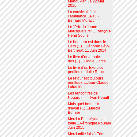
Manoukian Le 22 Mai
2016
La convivialité et
l’ambiance ...Paul-
Bernard Moracchini
Le "Prix du Jeune
Mousquetaire" ...François-
Henri Soulié
Le bonheur est dans le
Gers (...) ...Déborah Lévy-
Bertherat, 11 Juin 2014
Le livre d’or annoté
des (...) ...Elodie Llorca
Le livre d’or. Exercice
périlleux ...Julie Ruocco
Le retour est toujours
périlleux, ...Jean-Claude
Lalumière
Les rencontres de
Nogaro (...) ...Ivan Péault
Mais quel bonheur
d’avoir (...) ...Marcia
Burnier
Merci à Eric, Myriam et
toute ...Véronique Poulain
Juin 2015
Merci mille fois à Eric