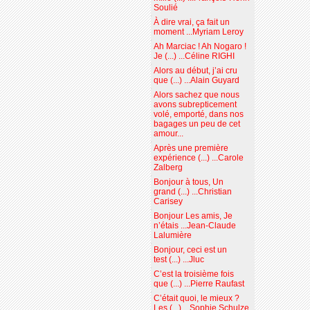
Soulié
À dire vrai, ça fait un
moment ...Myriam Leroy
Ah Marciac ! Ah Nogaro !
Je (...) ...Céline RIGHI
Alors au début, j’ai cru
que (...) ...Alain Guyard
Alors sachez que nous
avons subrepticement
volé, emporté, dans nos
bagages un peu de cet
amour...
Après une première
expérience (...) ...Carole
Zalberg
Bonjour à tous, Un
grand (...) ...Christian
Carisey
Bonjour Les amis, Je
n’étais ...Jean-Claude
Lalumière
Bonjour, ceci est un
test (...) ...Jluc
C’est la troisième fois
que (...) ...Pierre Raufast
C’était quoi, le mieux ?
Les (...) ...Sophie Schulze