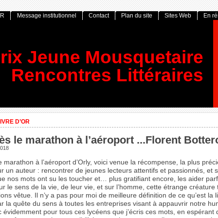
OR
Message institutionnel
Contact
Plan du site
Sites Web
En r
rix Jeune Mousquetaire
Rencontres Littéraires
IVRE D’OR
ès le marathon à l’aéroport ...Florent Botter
2018
e marathon à l’aéroport d’Orly, voici venue la récompense, la plus préc
r un auteur : rencontrer de jeunes lecteurs attentifs et passionnés, et 
 nos mots ont su les toucher et… plus gratifiant encore, les aider parf
sur le sens de la vie, de leur vie, et sur l’homme, cette étrange créature
ions vêtue. Il n’y a pas pour moi de meilleure définition de ce qu’est la li
ar la quête du sens à toutes les entreprises visant à appauvrir notre hu
c évidemment pour tous ces lycéens que j’écris ces mots, en espérant q