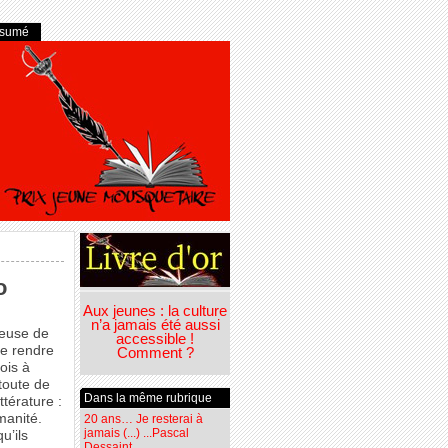
ésumé
o
Aux jeunes : la culture
n’a jamais été aussi
ieuse de
accessible !
se rendre
Comment ?
ois à
 toute de
Dans la même rubrique
ttérature :
manité.
20 ans… Je resterai à
jamais (...) ...Pascal
u’ils
Dessaint