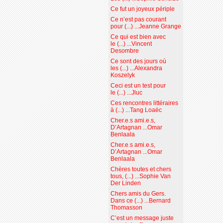
Ce fut un joyeux périple
Ce n’est pas courant
pour (...) ...Jeanne Grange
Ce qui est bien avec
le (...) ...Vincent
Desombre
Ce sont des jours où
les (...) ...Alexandra
Koszelyk
Ceci est un test pour
le (...) ...Jluc
Ces rencontres littéraires
à (...) ...Tang Loaëc
Cher.e.s ami.e.s,
D’Artagnan ...Omar
Benlaala
Cher.e.s ami.e.s,
D’Artagnan ...Omar
Benlaala
Chères toutes et chers
tous, (...) ...Sophie Van
Der Linden
Chers amis du Gers.
Dans ce (...) ...Bernard
Thomasson
C’est un message juste