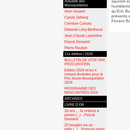
Actualité des
sauront eu
Mousquetaires
humblement
qu’Eric Bu
Alain Guyard
présents e
Carole Zalberg
Florent Bo
Christian Carisey
Déborah Lévy-Bertherat
Jean-Claude Lalumière
Pascal Dessaint
Pierre Raufast
21e édition / 2026
BULLETIN DE VOTE PAR
PROCURATION
Edition 2026 et les 4
romans finalistes pour le
Prix Jeune Mousquetaire
2026
PROGRAMME DES
RENCONTRES 2026
ARCHIVES
LIVRE D’OR
20 ans… Je resterai à
jamais (...) ...Pascal
Dessaint
20 bougies sur un
mille (...) ...François-Henri