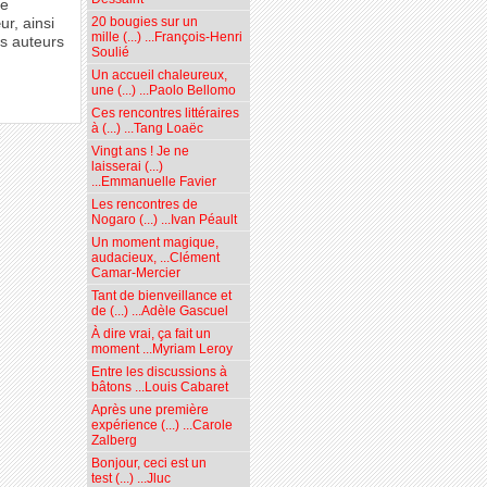
re
20 bougies sur un
r, ainsi
mille (...) ...François-Henri
es auteurs
Soulié
Un accueil chaleureux,
une (...) ...Paolo Bellomo
Ces rencontres littéraires
à (...) ...Tang Loaëc
Vingt ans ! Je ne
laisserai (...)
...Emmanuelle Favier
Les rencontres de
Nogaro (...) ...Ivan Péault
Un moment magique,
audacieux, ...Clément
Camar-Mercier
Tant de bienveillance et
de (...) ...Adèle Gascuel
À dire vrai, ça fait un
moment ...Myriam Leroy
Entre les discussions à
bâtons ...Louis Cabaret
Après une première
expérience (...) ...Carole
Zalberg
Bonjour, ceci est un
test (...) ...Jluc