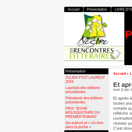
Accueil
Présentation
LIVRE D’
P
Présentation
Accueil
L
>
JULIEN FYOT LAURÉAT
2026
Et apr
Lauréats des éditions
lundi 11 juin 
précédentes
Présidents des éditions
Et après l
précédentes
toutes pou
compte que
PRIX "JEUNE
MOUSQUETAIRE DU
réfléchir 
PREMIER ROMAN"
contradict
Six auteurs et « Un livre
résister p
dans la poche »
C’est don