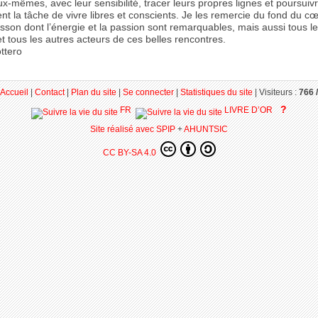
x-mêmes, avec leur sensibilité, tracer leurs propres lignes et poursuiv
 la tâche de vivre libres et conscients. Je les remercie du fond du cœu
sson dont l’énergie et la passion sont remarquables, mais aussi tous l
t tous les autres acteurs de ces belles rencontres.
ttero
Accueil
|
Contact
|
Plan du site
|
Se connecter
|
Statistiques du site
|
Visiteurs :
766 /
?
FR
LIVRE D’OR
Site réalisé avec SPIP
+
AHUNTSIC
CC BY-SA 4.0