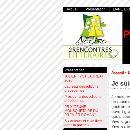
Accueil
Présentation
LIVRE D’
P
Présentation
Accueil
L
>
JULIEN FYOT LAURÉAT
2026
Je sui
Lauréats des éditions
mercredi 25 
précédentes
Présidents des éditions
Je suis re
précédentes
de musc d
gastronom
PRIX "JEUNE
MOUSQUETAIRE DU
ouvert gra
PREMIER ROMAN"
quels souv
Six auteurs et « Un livre
Vive le gr
dans la poche »
Vive les be