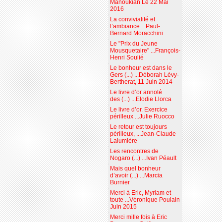
Manoukian Le 22 Mai
2016
La convivialité et
l’ambiance ...Paul-
Bernard Moracchini
Le "Prix du Jeune
Mousquetaire" ...François-
Henri Soulié
Le bonheur est dans le
Gers (...) ...Déborah Lévy-
Bertherat, 11 Juin 2014
Le livre d’or annoté
des (...) ...Elodie Llorca
Le livre d’or. Exercice
périlleux ...Julie Ruocco
Le retour est toujours
périlleux, ...Jean-Claude
Lalumière
Les rencontres de
Nogaro (...) ...Ivan Péault
Mais quel bonheur
d’avoir (...) ...Marcia
Burnier
Merci à Eric, Myriam et
toute ...Véronique Poulain
Juin 2015
Merci mille fois à Eric