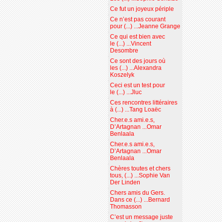
Ce fut un joyeux périple
Ce n’est pas courant
pour (...) ...Jeanne Grange
Ce qui est bien avec
le (...) ...Vincent
Desombre
Ce sont des jours où
les (...) ...Alexandra
Koszelyk
Ceci est un test pour
le (...) ...Jluc
Ces rencontres littéraires
à (...) ...Tang Loaëc
Cher.e.s ami.e.s,
D’Artagnan ...Omar
Benlaala
Cher.e.s ami.e.s,
D’Artagnan ...Omar
Benlaala
Chères toutes et chers
tous, (...) ...Sophie Van
Der Linden
Chers amis du Gers.
Dans ce (...) ...Bernard
Thomasson
C’est un message juste