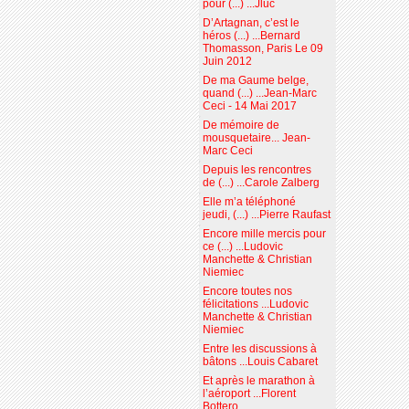
pour (...) ...Jluc
D’Artagnan, c’est le
héros (...) ...Bernard
Thomasson, Paris Le 09
Juin 2012
De ma Gaume belge,
quand (...) ...Jean-Marc
Ceci - 14 Mai 2017
De mémoire de
mousquetaire... Jean-
Marc Ceci
Depuis les rencontres
de (...) ...Carole Zalberg
Elle m’a téléphoné
jeudi, (...) ...Pierre Raufast
Encore mille mercis pour
ce (...) ...Ludovic
Manchette & Christian
Niemiec
Encore toutes nos
félicitations ...Ludovic
Manchette & Christian
Niemiec
Entre les discussions à
bâtons ...Louis Cabaret
Et après le marathon à
l’aéroport ...Florent
Bottero