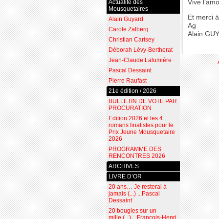
Actualité des
Vive l’amo
Mousquetaires
Et merci 
Alain Guyard
Ag
Carole Zalberg
Alain GU
Christian Carisey
Déborah Lévy-Bertherat
Jean-Claude Lalumière
Pascal Dessaint
Pierre Raufast
21e édition / 2026
BULLETIN DE VOTE PAR
PROCURATION
Edition 2026 et les 4
romans finalistes pour le
Prix Jeune Mousquetaire
2026
PROGRAMME DES
RENCONTRES 2026
ARCHIVES
LIVRE D’OR
20 ans… Je resterai à
jamais (...) ...Pascal
Dessaint
20 bougies sur un
mille (...) ...François-Henri