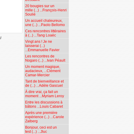
20 bougies sur un
mille (...) ...François-Henri
Soulié
Un accueil chaleureux,
une (...) ...Paolo Bellomo
Ces rencontres littéraires
à (...) ...Tang Loaëc
/
Vingt ans ! Je ne
laisserai (...)
...Emmanuelle Favier
Les rencontres de
Nogaro (...) ...Ivan Péault
Un moment magique,
audacieux, ...Clément
Camar-Mercier
Tant de bienveillance et
de (...) ...Adèle Gascuel
À dire vrai, ça fait un
moment ...Myriam Leroy
Entre les discussions à
bâtons ...Louis Cabaret
Après une première
expérience (...) ...Carole
Zalberg
Bonjour, ceci est un
test (...) ...Jluc