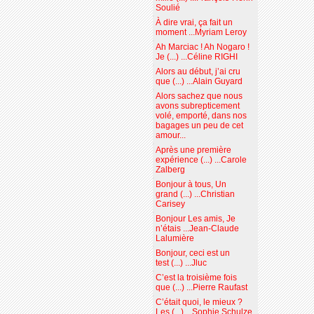
Soulié
À dire vrai, ça fait un
moment ...Myriam Leroy
Ah Marciac ! Ah Nogaro !
Je (...) ...Céline RIGHI
Alors au début, j’ai cru
que (...) ...Alain Guyard
Alors sachez que nous
avons subrepticement
volé, emporté, dans nos
bagages un peu de cet
amour...
Après une première
expérience (...) ...Carole
Zalberg
Bonjour à tous, Un
grand (...) ...Christian
Carisey
Bonjour Les amis, Je
n’étais ...Jean-Claude
Lalumière
Bonjour, ceci est un
test (...) ...Jluc
C’est la troisième fois
que (...) ...Pierre Raufast
C’était quoi, le mieux ?
Les (...) ...Sophie Schulze