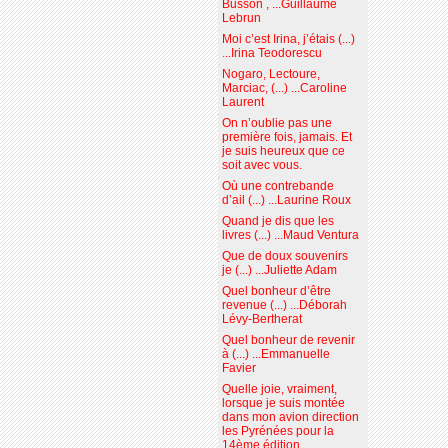
Busson , ...Guillaume
Lebrun
Moi c’est Irina, j’étais (...)
...Irina Teodorescu
Nogaro, Lectoure,
Marciac, (...) ...Caroline
Laurent
On n’oublie pas une
première fois, jamais. Et
je suis heureux que ce
soit avec vous.
Où une contrebande
d’ail (...) ...Laurine Roux
Quand je dis que les
livres (...) ...Maud Ventura
Que de doux souvenirs
je (...) ...Juliette Adam
Quel bonheur d’être
revenue (...) ...Déborah
Lévy-Bertherat
Quel bonheur de revenir
à (...) ...Emmanuelle
Favier
Quelle joie, vraiment,
lorsque je suis montée
dans mon avion direction
les Pyrénées pour la
14ème édition