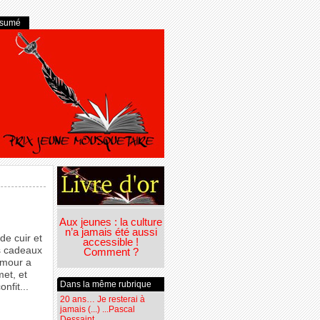
ésumé
Aux jeunes : la culture
n’a jamais été aussi
de cuir et
accessible !
s cadeaux
Comment ?
amour a
met, et
Dans la même rubrique
nfit...
20 ans… Je resterai à
jamais (...) ...Pascal
Dessaint