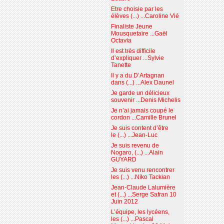
Etre choisie par les
élèves (...) ...Caroline Vié
Finaliste Jeune
Mousquetaire ...Gaël
Octavia
Il est très difficile
d’expliquer ...Sylvie
Tanette
Il y a du D’Artagnan
dans (...) ...Alex Daunel
Je garde un délicieux
souvenir ...Denis Michelis
Je n’ai jamais coupé le
cordon ...Camille Brunel
Je suis content d’être
le (...) ...Jean-Luc
Je suis revenu de
Nogaro, (...) ...Alain
GUYARD
Je suis venu rencontrer
les (...) ...Niko Tackian
Jean-Claude Lalumière
et (...) ...Serge Safran 10
Juin 2012
L’équipe, les lycéens,
les (...) ...Pascal