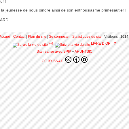
ur !
à la jeunesse de nous oindre ainsi de son enthousiasme primesautier !
YARD
Accueil
|
Contact
|
Plan du site
|
Se connecter
|
Statistiques du site
|
Visiteurs :
1014 
?
FR
LIVRE D’OR
Site réalisé avec SPIP
+
AHUNTSIC
CC BY-SA 4.0