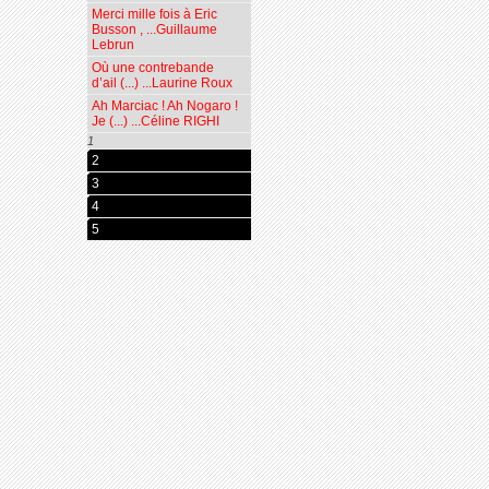
Merci mille fois à Eric
Busson , ...Guillaume
Lebrun
Où une contrebande
d’ail (...) ...Laurine Roux
Ah Marciac ! Ah Nogaro !
Je (...) ...Céline RIGHI
1
2
3
4
5