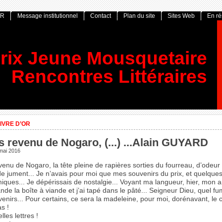
OR
Message institutionnel
Contact
Plan du site
Sites Web
En r
rix Jeune Mousquetaire
Rencontres Littéraires
IVRE D’OR
s revenu de Nogaro, (...) ...Alain GUYARD
mai 2016
venu de Nogaro, la tête pleine de rapières sorties du fourreau, d’odeur 
e jument... Je n’avais pour moi que mes souvenirs du prix, et quelque
iques... Je dépérissais de nostalgie... Voyant ma langueur, hier, mon 
nde la boîte à viande et j’ai tapé dans le pâté... Seigneur Dieu, quel fu
enirs... Pour certains, ce sera la madeleine, pour moi, dorénavant, le co
as !
lles lettres !