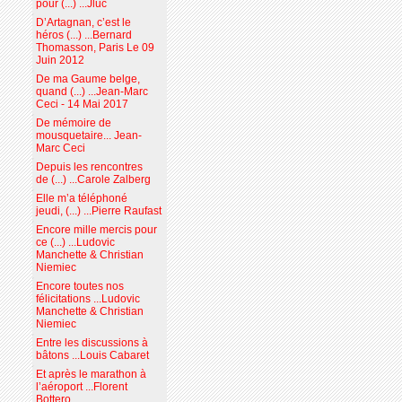
pour (...) ...Jluc
D’Artagnan, c’est le
héros (...) ...Bernard
Thomasson, Paris Le 09
Juin 2012
De ma Gaume belge,
quand (...) ...Jean-Marc
Ceci - 14 Mai 2017
De mémoire de
mousquetaire... Jean-
Marc Ceci
Depuis les rencontres
de (...) ...Carole Zalberg
Elle m’a téléphoné
jeudi, (...) ...Pierre Raufast
Encore mille mercis pour
ce (...) ...Ludovic
Manchette & Christian
Niemiec
Encore toutes nos
félicitations ...Ludovic
Manchette & Christian
Niemiec
Entre les discussions à
bâtons ...Louis Cabaret
Et après le marathon à
l’aéroport ...Florent
Bottero