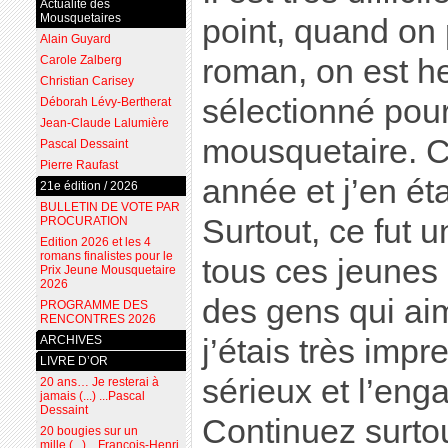
Actualité des
Mousquetaires
point, quand on 
Alain Guyard
Carole Zalberg
roman, on est he
Christian Carisey
sélectionné pour
Déborah Lévy-Bertherat
Jean-Claude Lalumière
mousquetaire. C
Pascal Dessaint
Pierre Raufast
année et j’en ét
21e édition / 2026
BULLETIN DE VOTE PAR
Surtout, ce fut u
PROCURATION
Edition 2026 et les 4
romans finalistes pour le
tous ces jeunes 
Prix Jeune Mousquetaire
2026
des gens qui aime
PROGRAMME DES
RENCONTRES 2026
ARCHIVES
j’étais très imp
LIVRE D’OR
sérieux et l’en
20 ans… Je resterai à
jamais (...) ...Pascal
Dessaint
Continuez surtou
20 bougies sur un
mille (...) ...François-Henri