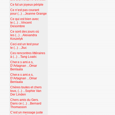
Ce fut un joyeux périple
Ce n’est pas courant
pour (...) ...Jeanne Grange
Ce qui est bien avec
le (...) ...Vincent
Desombre
Ce sont des jours où
les (...) ...Alexandra
Koszelyk
Ceci est un test pour
le (...) ...Jluc
Ces rencontres littéraires
à (...) ...Tang Loaëc
Cher.e.s ami.e.s,
D’Artagnan ...Omar
Benlaala
Cher.e.s ami.e.s,
D’Artagnan ...Omar
Benlaala
Chères toutes et chers
tous, (...) ...Sophie Van
Der Linden
Chers amis du Gers.
Dans ce (...) ...Bernard
Thomasson
C’est un message juste