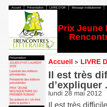
Accueil
Présentation
LIVRE D’OR
Message institutionnel
Prix Jeune
Rencontr
Présentation
Accueil
LIVRE 
>
JULIEN FYOT LAURÉAT
2026
Il est très dif
Lauréats des éditions
précédentes
Présidents des éditions
d’expliquer 
précédentes
PRIX "JEUNE
MOUSQUETAIRE DU
lundi 28 mai 2012
PREMIER ROMAN"
Six auteurs et « Un livre
Il est très diffic
dans la poche »