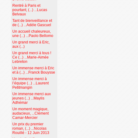
Rentré à Paris et
pourtant, (...) ...Lucas
Belvaux
Tant de bienveillance et
de (...) ...Adèle Gascuel
Un accueil chaleureux,
une (...) ...Paolo Bellomo
Un grand merci à Eric,
aux (...)
Un grand merci à tous !
Ce (...) ...Marie-Aimée
Lebreton
Un immense merci à Eric
et à (...) ...Franck Bouysse
Un immense merci à
l’équipe (...) ...Laurent
Petitmangin
Un immense merci aux
jeunes (...) ...Maylis
Adhémar
Un moment magique,
audacieux, ...Clément
Camar-Mercier
Un prix du premier
roman, (...) ...Nicolas
Rouillé - 12 Juin 2013