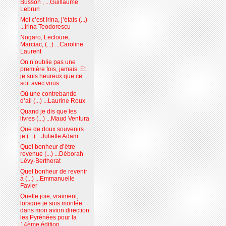
Busson , ...Guillaume
Lebrun
Moi c’est Irina, j’étais (...)
...Irina Teodorescu
Nogaro, Lectoure,
Marciac, (...) ...Caroline
Laurent
On n’oublie pas une
première fois, jamais. Et
je suis heureux que ce
soit avec vous.
Où une contrebande
d’ail (...) ...Laurine Roux
Quand je dis que les
livres (...) ...Maud Ventura
Que de doux souvenirs
je (...) ...Juliette Adam
Quel bonheur d’être
revenue (...) ...Déborah
Lévy-Bertherat
Quel bonheur de revenir
à (...) ...Emmanuelle
Favier
Quelle joie, vraiment,
lorsque je suis montée
dans mon avion direction
les Pyrénées pour la
14ème édition