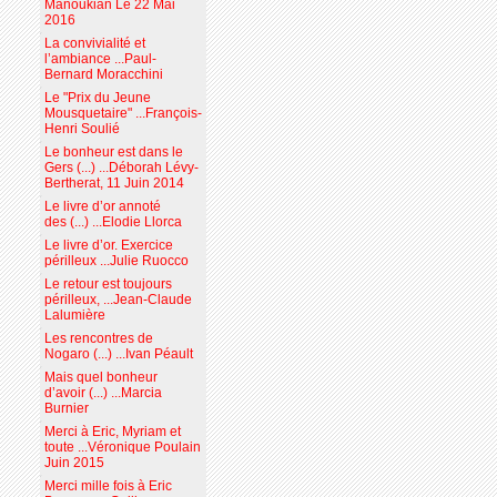
Manoukian Le 22 Mai
2016
La convivialité et
l’ambiance ...Paul-
Bernard Moracchini
Le "Prix du Jeune
Mousquetaire" ...François-
Henri Soulié
Le bonheur est dans le
Gers (...) ...Déborah Lévy-
Bertherat, 11 Juin 2014
Le livre d’or annoté
des (...) ...Elodie Llorca
Le livre d’or. Exercice
périlleux ...Julie Ruocco
Le retour est toujours
périlleux, ...Jean-Claude
Lalumière
Les rencontres de
Nogaro (...) ...Ivan Péault
Mais quel bonheur
d’avoir (...) ...Marcia
Burnier
Merci à Eric, Myriam et
toute ...Véronique Poulain
Juin 2015
Merci mille fois à Eric