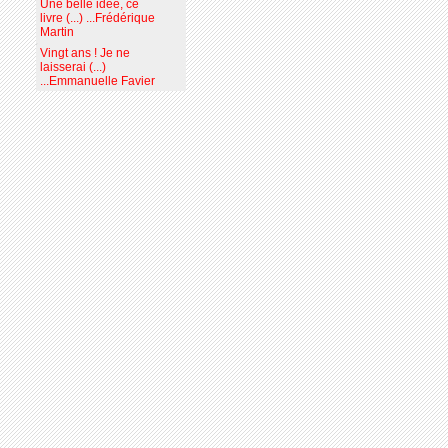
Une belle idée, ce
livre (...) ...Frédérique
Martin
Vingt ans ! Je ne
laisserai (...)
...Emmanuelle Favier