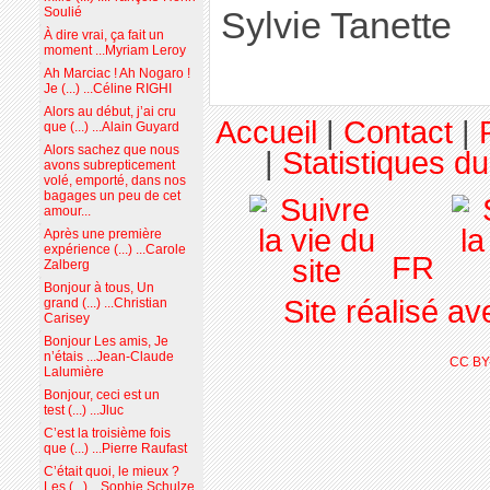
Soulié
Sylvie Tanette
À dire vrai, ça fait un
moment ...Myriam Leroy
Ah Marciac ! Ah Nogaro !
Je (...) ...Céline RIGHI
Alors au début, j’ai cru
Accueil
|
Contact
|
que (...) ...Alain Guyard
Alors sachez que nous
|
Statistiques du
avons subrepticement
volé, emporté, dans nos
bagages un peu de cet
amour...
Après une première
expérience (...) ...Carole
FR
Zalberg
Bonjour à tous, Un
Site réalisé a
grand (...) ...Christian
Carisey
Bonjour Les amis, Je
n’étais ...Jean-Claude
CC BY
Lalumière
Bonjour, ceci est un
test (...) ...Jluc
C’est la troisième fois
que (...) ...Pierre Raufast
C’était quoi, le mieux ?
Les (...) ...Sophie Schulze