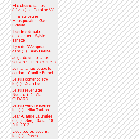
Etre choisie par les
élèves (...) ...Caroline Vié
Finaliste Jeune
Mousquetaire ...Gaël
Octavia
Il est très difficile
d’expliquer ...Sylvie
Tanette
Il y a du D’Artagnan
dans (...) ...Alex Daunel
Je garde un délicieux
souvenir ...Denis Michelis
Je n’ai jamais coupé le
cordon ...Camille Brunel
Je suis content d’être
le (...) ...Jean-Luc
Je suis revenu de
Nogaro, (...) ...Alain
GUYARD
Je suis venu rencontrer
les (...) ...Niko Tackian
Jean-Claude Lalumière
et (...) ...Serge Safran 10
Juin 2012
L’équipe, les lycéens,
les (...) ...Pascal