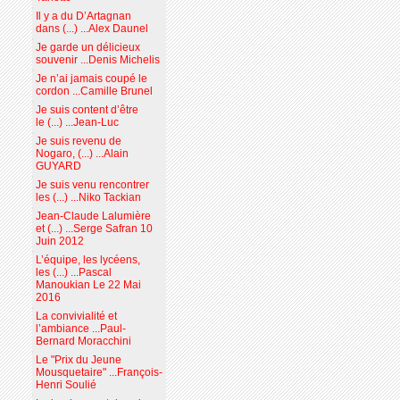
Il y a du D’Artagnan
dans (...) ...Alex Daunel
Je garde un délicieux
souvenir ...Denis Michelis
Je n’ai jamais coupé le
cordon ...Camille Brunel
Je suis content d’être
le (...) ...Jean-Luc
Je suis revenu de
Nogaro, (...) ...Alain
GUYARD
Je suis venu rencontrer
les (...) ...Niko Tackian
Jean-Claude Lalumière
et (...) ...Serge Safran 10
Juin 2012
L’équipe, les lycéens,
les (...) ...Pascal
Manoukian Le 22 Mai
2016
La convivialité et
l’ambiance ...Paul-
Bernard Moracchini
Le "Prix du Jeune
Mousquetaire" ...François-
Henri Soulié