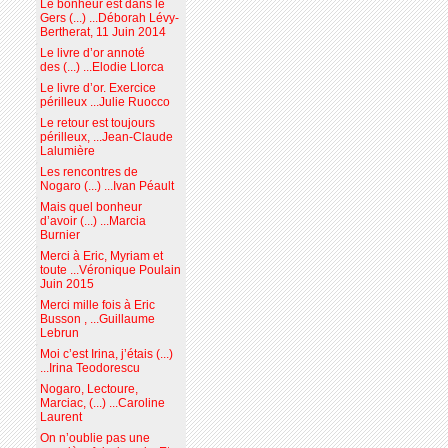
Le bonheur est dans le
Gers (...) ...Déborah Lévy-
Bertherat, 11 Juin 2014
Le livre d’or annoté
des (...) ...Elodie Llorca
Le livre d’or. Exercice
périlleux ...Julie Ruocco
Le retour est toujours
périlleux, ...Jean-Claude
Lalumière
Les rencontres de
Nogaro (...) ...Ivan Péault
Mais quel bonheur
d’avoir (...) ...Marcia
Burnier
Merci à Eric, Myriam et
toute ...Véronique Poulain
Juin 2015
Merci mille fois à Eric
Busson , ...Guillaume
Lebrun
Moi c’est Irina, j’étais (...)
...Irina Teodorescu
Nogaro, Lectoure,
Marciac, (...) ...Caroline
Laurent
On n’oublie pas une