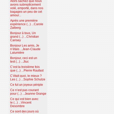
Alors sachez que nous
avons subrepticement
volé, emporté, dans nos
bagages un peu de cet
amour...
Après une première
expérience (...) ...Carole
Zalberg
Bonjour à tous, Un
grand (...) ...Christian
Carisey
Bonjour Les amis, Je
n’étais ...Jean-Claude
Lalumière
Bonjour, ceci est un
test (...) ...Jluc
C’est la troisième fois
que (...) ...Pierre Raufast
C’était quoi, le mieux ?
Les (...) ...Sophie Schulze
Ce fut un joyeux périple
Ce n’est pas courant
pour (...) ...Jeanne Grange
Ce qui est bien avec
le (...) ...Vincent
Desombre
Ce sont des jours où