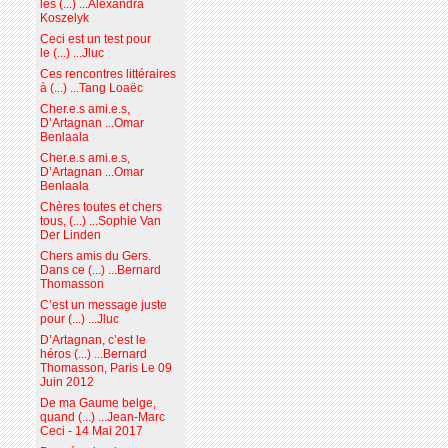
les (...) ...Alexandra
Koszelyk
Ceci est un test pour
le (...) ...Jluc
Ces rencontres littéraires
à (...) ...Tang Loaëc
Cher.e.s ami.e.s,
D’Artagnan ...Omar
Benlaala
Cher.e.s ami.e.s,
D’Artagnan ...Omar
Benlaala
Chères toutes et chers
tous, (...) ...Sophie Van
Der Linden
Chers amis du Gers.
Dans ce (...) ...Bernard
Thomasson
C’est un message juste
pour (...) ...Jluc
D’Artagnan, c’est le
héros (...) ...Bernard
Thomasson, Paris Le 09
Juin 2012
De ma Gaume belge,
quand (...) ...Jean-Marc
Ceci - 14 Mai 2017