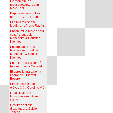
De mémoire de
mousquetaire... Jean-
Marc Ceci
Depuis les rencontres
de (...) ...Carole Zalberg
Elle m’a téléphoné
jeudi, (...) ...Pierre Raufast
Encore mille mercis pour
ce (...) ...Ludovic
Manchette & Christian
Niemiec
Encore toutes nos
félicitations ...Ludovic
Manchette & Christian
Niemiec
Entre les discussions à
bâtons ...Louis Cabaret
Et après le marathon à
l’aéroport ...Florent
Bottero
Etre choisie par les
élèves (...) ...Caroline Vié
Finaliste Jeune
Mousquetaire ...Gaël
Octavia
Il est très difficile
d’expliquer ...Sylvie
Tanette