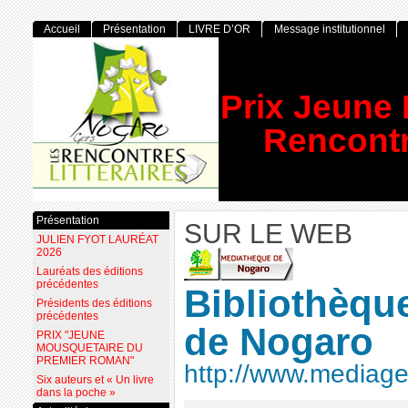
Accueil
Présentation
LIVRE D’OR
Message institutionnel
Prix Jeune
Rencontr
Présentation
SUR LE WEB
JULIEN FYOT LAURÉAT
2026
Lauréats des éditions
précédentes
Bibliothèqu
Présidents des éditions
précédentes
de Nogaro
PRIX "JEUNE
MOUSQUETAIRE DU
PREMIER ROMAN"
http://www.mediage
Six auteurs et « Un livre
dans la poche »