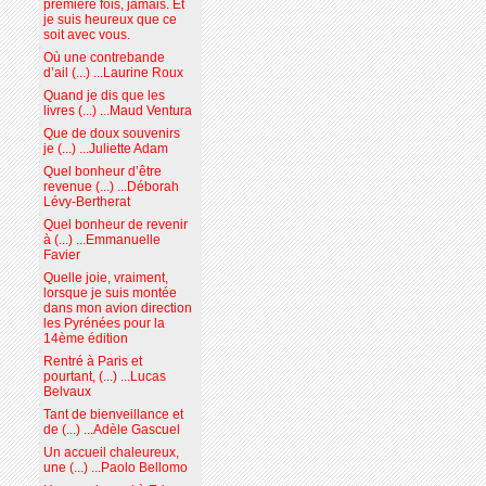
première fois, jamais. Et
je suis heureux que ce
soit avec vous.
Où une contrebande
d’ail (...) ...Laurine Roux
Quand je dis que les
livres (...) ...Maud Ventura
Que de doux souvenirs
je (...) ...Juliette Adam
Quel bonheur d’être
revenue (...) ...Déborah
Lévy-Bertherat
Quel bonheur de revenir
à (...) ...Emmanuelle
Favier
Quelle joie, vraiment,
lorsque je suis montée
dans mon avion direction
les Pyrénées pour la
14ème édition
Rentré à Paris et
pourtant, (...) ...Lucas
Belvaux
Tant de bienveillance et
de (...) ...Adèle Gascuel
Un accueil chaleureux,
une (...) ...Paolo Bellomo