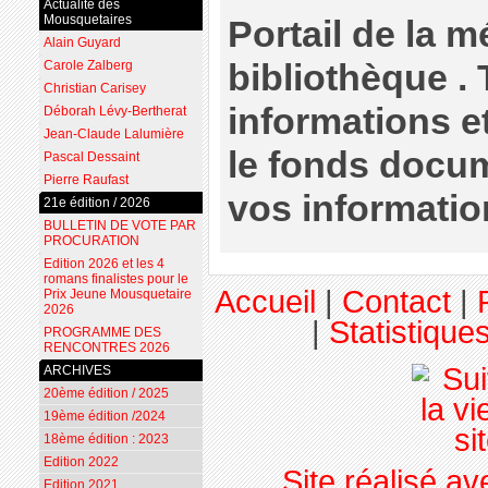
Actualité des
Mousquetaires
Portail de la 
Alain Guyard
bibliothèque . 
Carole Zalberg
Christian Carisey
informations e
Déborah Lévy-Bertherat
Jean-Claude Lalumière
le fonds docum
Pascal Dessaint
Pierre Raufast
vos informatio
21e édition / 2026
BULLETIN DE VOTE PAR
PROCURATION
Edition 2026 et les 4
romans finalistes pour le
Accueil
|
Contact
|
Prix Jeune Mousquetaire
2026
|
Statistiques
PROGRAMME DES
RENCONTRES 2026
ARCHIVES
20ème édition / 2025
19ème édition /2024
18ème édition : 2023
Edition 2022
Site réalisé a
Edition 2021