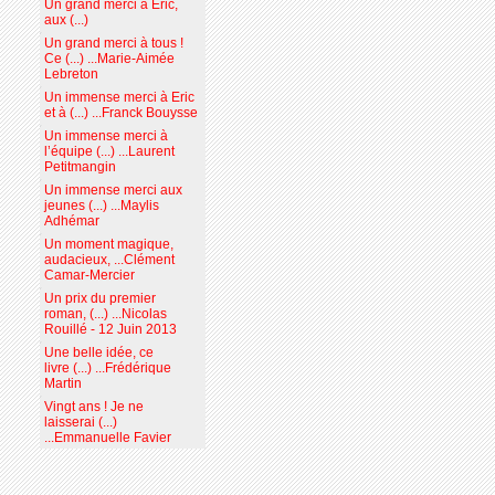
Un grand merci à Eric,
aux (...)
Un grand merci à tous !
Ce (...) ...Marie-Aimée
Lebreton
Un immense merci à Eric
et à (...) ...Franck Bouysse
Un immense merci à
l’équipe (...) ...Laurent
Petitmangin
Un immense merci aux
jeunes (...) ...Maylis
Adhémar
Un moment magique,
audacieux, ...Clément
Camar-Mercier
Un prix du premier
roman, (...) ...Nicolas
Rouillé - 12 Juin 2013
Une belle idée, ce
livre (...) ...Frédérique
Martin
Vingt ans ! Je ne
laisserai (...)
...Emmanuelle Favier