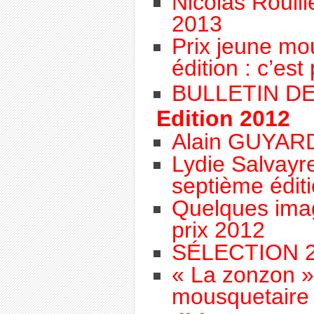
Nicolas Rouillé
2013
Prix jeune m
édition : c’est 
BULLETIN D
Edition 2012
Alain GUYARD
Lydie Salvayre
septième édit
Quelques imag
prix 2012
SÉLECTION 
« La zonzon »
mousquetaire