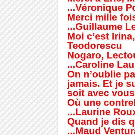
...Véronique P
Merci mille foi
...Guillaume L
Moi c’est Irina, 
Teodorescu
Nogaro, Lectour
...Caroline Lau
On n’oublie pa
jamais. Et je 
soit avec vous
Où une contreba
...Laurine Rou
Quand je dis qu
...Maud Ventur