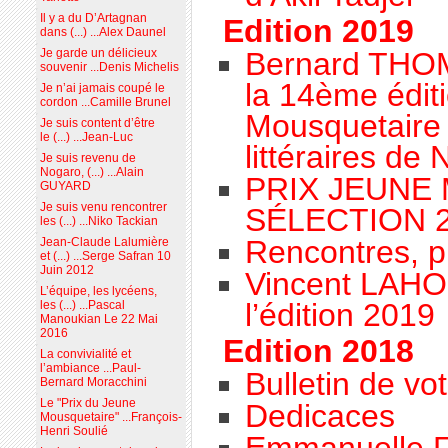
Il y a du D’Artagnan
Edition 2019
dans (...) ...Alex Daunel
Bernard THO
Je garde un délicieux
souvenir ...Denis Michelis
la 14ème édit
Je n’ai jamais coupé le
cordon ...Camille Brunel
Mousquetaire 
Je suis content d’être
le (...) ...Jean-Luc
littéraires de
Je suis revenu de
Nogaro, (...) ...Alain
PRIX JEUNE
GUYARD
Je suis venu rencontrer
SÉLECTION 
les (...) ...Niko Tackian
Rencontres, pri
Jean-Claude Lalumière
et (...) ...Serge Safran 10
Juin 2012
Vincent LAHO
L’équipe, les lycéens,
l’édition 2019
les (...) ...Pascal
Manoukian Le 22 Mai
2016
Edition 2018
La convivialité et
l’ambiance ...Paul-
Bulletin de vo
Bernard Moracchini
Le "Prix du Jeune
Dedicaces
Mousquetaire" ...François-
Henri Soulié
Emmanuelle F