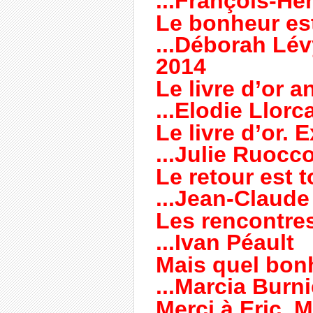
...François-He
Le bonheur est 
...Déborah Lév
2014
Le livre d’or a
...Elodie Llorc
Le livre d’or. 
...Julie Ruocc
Le retour est t
...Jean-Claude
Les rencontres
...Ivan Péault
Mais quel bonhe
...Marcia Burni
Merci à Eric, 