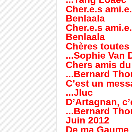
Cher.e.s ami.e
Benlaala
Cher.e.s ami.e
Benlaala
Chères toutes e
...Sophie Van 
Chers amis du 
...Bernard Th
C’est un messa
...Jluc
D’Artagnan, c’e
...Bernard Tho
Juin 2012
De ma Gaume b