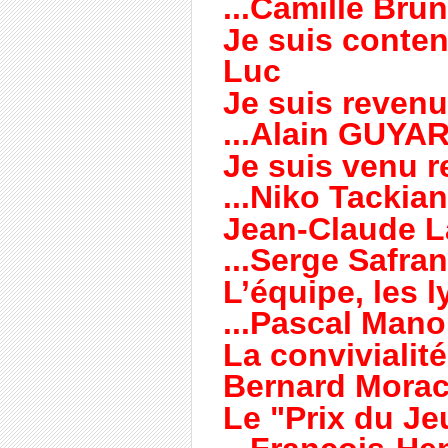
...Camille Brun
Je suis content 
Luc
Je suis revenu 
...Alain GUYA
Je suis venu re
...Niko Tackia
Jean-Claude La
...Serge Safra
L’équipe, les ly
...Pascal Mano
La convivialité
Bernard Morac
Le "Prix du J