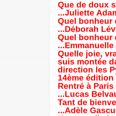
Que de doux so
...Juliette Ada
Quel bonheur d
...Déborah Lév
Quel bonheur de
...Emmanuelle 
Quelle joie, vr
suis montée d
direction les 
14ème édition
Rentré à Paris e
...Lucas Belva
Tant de bienvei
...Adèle Gascu