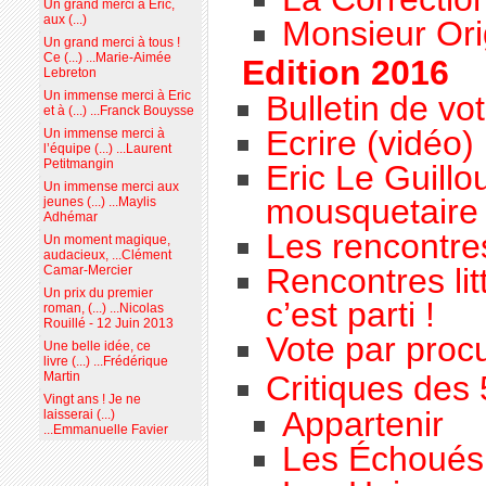
Un grand merci à Eric,
aux (...)
Monsieur Ori
Un grand merci à tous !
Ce (...) ...Marie-Aimée
Edition 2016
Lebreton
Un immense merci à Eric
Bulletin de vo
et à (...) ...Franck Bouysse
Ecrire (vidéo)
Un immense merci à
l’équipe (...) ...Laurent
Petitmangin
Eric Le Guillo
Un immense merci aux
mousquetaire
jeunes (...) ...Maylis
Adhémar
Les rencontres
Un moment magique,
audacieux, ...Clément
Rencontres lit
Camar-Mercier
Un prix du premier
c’est parti !
roman, (...) ...Nicolas
Rouillé - 12 Juin 2013
Vote par proc
Une belle idée, ce
livre (...) ...Frédérique
Critiques des
Martin
Vingt ans ! Je ne
Appartenir
laisserai (...)
...Emmanuelle Favier
Les Échoués