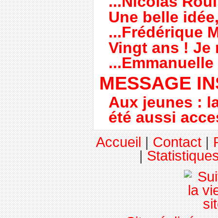
...Nicolas Roui
Une belle idée, 
...Frédérique 
Vingt ans ! Je n
...Emmanuelle 
MESSAGE IN
Aux jeunes : l
été aussi acc
Accueil
|
Contact
|
|
Statistiques