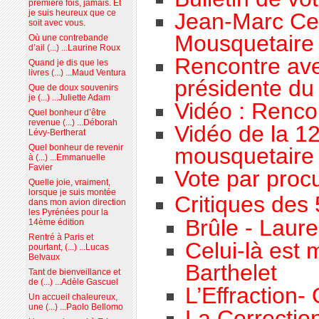
première fois, jamais. Et
je suis heureux que ce
Jean-Marc Cec
soit avec vous.
Mousquetaire
Où une contrebande
d’ail (...) ...Laurine Roux
Rencontre ave
Quand je dis que les
livres (...) ...Maud Ventura
présidente du
Que de doux souvenirs
je (...) ...Juliette Adam
Vidéo : Renco
Quel bonheur d’être
revenue (...) ...Déborah
Vidéo de la 1
Lévy-Bertherat
Quel bonheur de revenir
mousquetaire
à (...) ...Emmanuelle
Favier
Vote par proc
Quelle joie, vraiment,
lorsque je suis montée
Critiques des 
dans mon avion direction
les Pyrénées pour la
Brûle - Laure
14ème édition
Rentré à Paris et
Celui-là est 
pourtant, (...) ...Lucas
Belvaux
Barthelet
Tant de bienveillance et
de (...) ...Adèle Gascuel
L’Effraction
Un accueil chaleureux,
une (...) ...Paolo Bellomo
La Correction