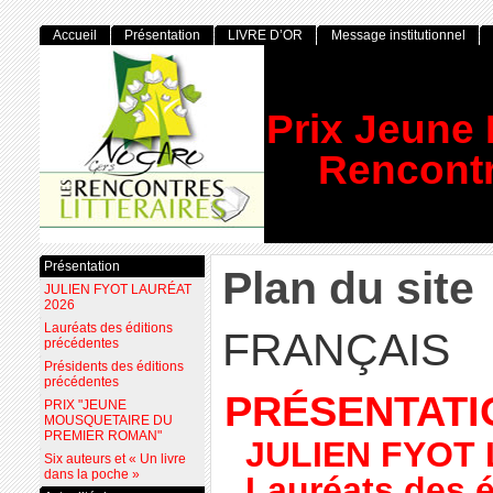
Accueil
Présentation
LIVRE D’OR
Message institutionnel
Prix Jeune
Rencontr
Présentation
Plan du site
JULIEN FYOT LAURÉAT
2026
Lauréats des éditions
FRANÇAIS
précédentes
Présidents des éditions
précédentes
PRÉSENTATI
PRIX "JEUNE
MOUSQUETAIRE DU
PREMIER ROMAN"
JULIEN FYOT
Six auteurs et « Un livre
dans la poche »
Lauréats des 