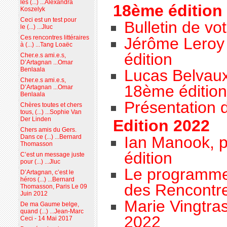
les (...) ...Alexandra
18ème édition 
Koszelyk
Ceci est un test pour
Bulletin de vo
le (...) ...Jluc
Ces rencontres littéraires
Jérôme Leroy 
à (...) ...Tang Loaëc
édition
Cher.e.s ami.e.s,
D’Artagnan ...Omar
Benlaala
Lucas Belvaux
Cher.e.s ami.e.s,
18ème édition
D’Artagnan ...Omar
Benlaala
Présentation 
Chères toutes et chers
tous, (...) ...Sophie Van
Der Linden
Edition 2022
Chers amis du Gers.
Ian Manook, p
Dans ce (...) ...Bernard
Thomasson
édition
C’est un message juste
pour (...) ...Jluc
Le programme
D’Artagnan, c’est le
héros (...) ...Bernard
des Rencontres
Thomasson, Paris Le 09
Juin 2012
Marie Vingtras
De ma Gaume belge,
quand (...) ...Jean-Marc
2022
Ceci - 14 Mai 2017