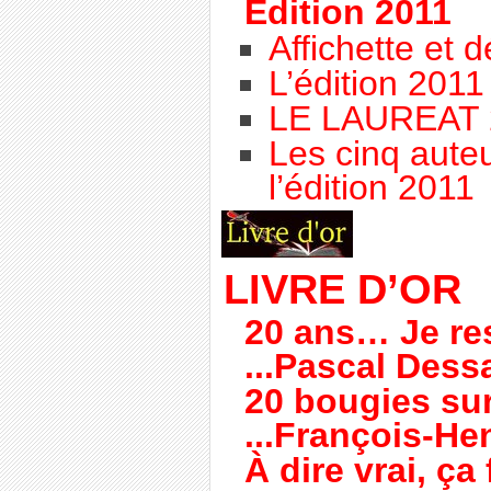
Edition 2011
Affichette et d
L’édition 201
LE LAUREAT 
Les cinq aute
l’édition 2011
LIVRE D’OR
20 ans… Je rest
...Pascal Dess
20 bougies sur 
...François-He
À dire vrai, ç