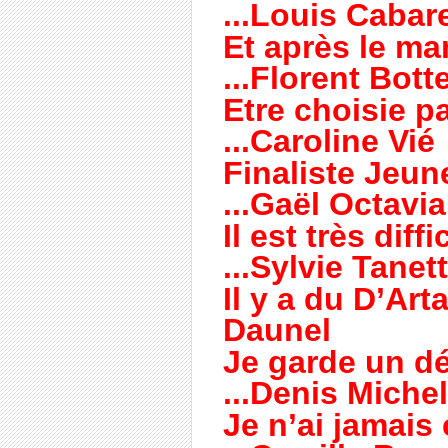
...Louis Cabar
Et après le ma
...Florent Bott
Etre choisie par
...Caroline Vié
Finaliste Jeu
...Gaël Octavia
Il est très diff
...Sylvie Tanet
Il y a du D’Art
Daunel
Je garde un dé
...Denis Michel
Je n’ai jamais