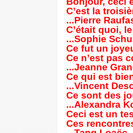
Bonjour, ceci es
C’est la troisiè
...Pierre Raufa
C’était quoi, le
...Sophie Schu
Ce fut un joye
Ce n’est pas co
...Jeanne Gra
Ce qui est bien 
...Vincent De
Ce sont des jou
...Alexandra K
Ceci est un test
Ces rencontres l
...Tang Loaëc