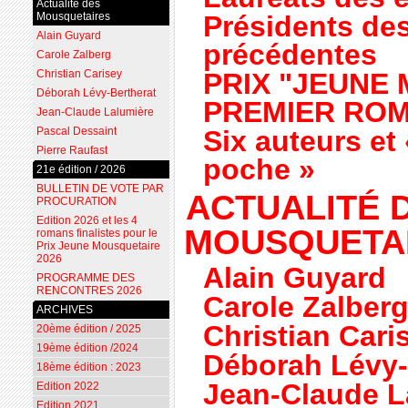
Actualité des
Mousquetaires
Présidents des
Alain Guyard
précédentes
Carole Zalberg
Christian Carisey
PRIX "JEUNE
Déborah Lévy-Bertherat
PREMIER RO
Jean-Claude Lalumière
Pascal Dessaint
Six auteurs et 
Pierre Raufast
poche »
21e édition / 2026
BULLETIN DE VOTE PAR
ACTUALITÉ 
PROCURATION
Edition 2026 et les 4
MOUSQUETA
romans finalistes pour le
Prix Jeune Mousquetaire
2026
Alain Guyard
PROGRAMME DES
RENCONTRES 2026
Carole Zalber
ARCHIVES
Christian Cari
20ème édition / 2025
19ème édition /2024
Déborah Lévy-
18ème édition : 2023
Jean-Claude L
Edition 2022
Edition 2021