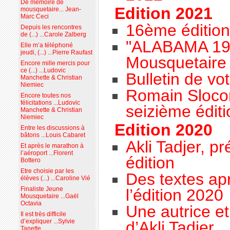
De mémoire de
Edition 2021
mousquetaire... Jean-
Marc Ceci
16ème édition
Depuis les rencontres
de (...) ...Carole Zalberg
"ALABAMA 196
Elle m’a téléphoné
jeudi, (...) ...Pierre Raufast
Mousquetaire
Encore mille mercis pour
ce (...) ...Ludovic
Bulletin de vo
Manchette & Christian
Niemiec
Romain Slocom
Encore toutes nos
félicitations ...Ludovic
seizième éditi
Manchette & Christian
Niemiec
Edition 2020
Entre les discussions à
bâtons ...Louis Cabaret
Akli Tadjer, p
Et après le marathon à
l’aéroport ...Florent
édition
Bottero
Etre choisie par les
Des textes apr
élèves (...) ...Caroline Vié
Finaliste Jeune
l’édition 2020
Mousquetaire ...Gaël
Octavia
Une autrice et
Il est très difficile
d’expliquer ...Sylvie
d’Akli Tadjer
Tanette