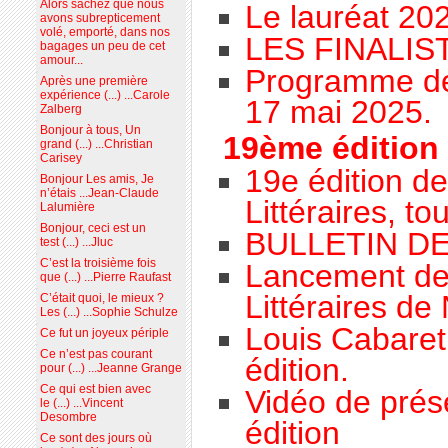
Alors sachez que nous
Le lauréat 20
avons subrepticement
volé, emporté, dans nos
LES FINALIS
bagages un peu de cet
amour...
Programme de 
Après une première
expérience (...) ...Carole
17 mai 2025.
Zalberg
Bonjour à tous, Un
19ème édition
grand (...) ...Christian
Carisey
19e édition d
Bonjour Les amis, Je
n’étais ...Jean-Claude
Littéraires, t
Lalumière
Bonjour, ceci est un
BULLETIN DE
test (...) ...Jluc
C’est la troisième fois
Lancement de
que (...) ...Pierre Raufast
Littéraires de
C’était quoi, le mieux ?
Les (...) ...Sophie Schulze
Louis Cabaret
Ce fut un joyeux périple
Ce n’est pas courant
édition.
pour (...) ...Jeanne Grange
Ce qui est bien avec
Vidéo de prés
le (...) ...Vincent
Desombre
édition
Ce sont des jours où