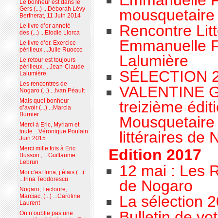
Le bonheur est dans le
Gers (...) ...Déborah Lévy-
mousquetaire
Bertherat, 11 Juin 2014
Rencontre Litt
Le livre d’or annoté
des (...) ...Elodie Llorca
Emmanuelle F
Le livre d’or. Exercice
périlleux ...Julie Ruocco
Lalumière
Le retour est toujours
périlleux, ...Jean-Claude
SÉLECTION 
Lalumière
Les rencontres de
VALENTINE GO
Nogaro (...) ...Ivan Péault
Mais quel bonheur
treizième édit
d’avoir (...) ...Marcia
Burnier
Mousquetaire 
Merci à Eric, Myriam et
toute ...Véronique Poulain
littéraires de
Juin 2015
Merci mille fois à Eric
Edition 2017
Busson , ...Guillaume
Lebrun
12 mai : Les R
Moi c’est Irina, j’étais (...)
...Irina Teodorescu
de Nogaro
Nogaro, Lectoure,
La sélection 
Marciac, (...) ...Caroline
Laurent
Bulletin de vo
On n’oublie pas une