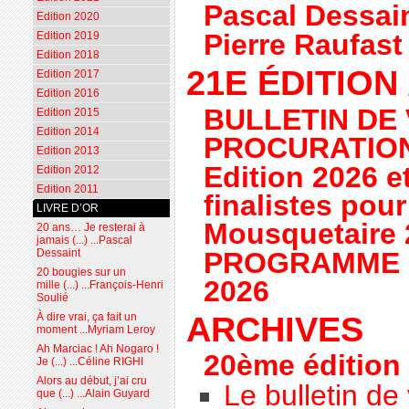
Pascal Dessai
Edition 2020
Pierre Raufast
Edition 2019
Edition 2018
21E ÉDITION 
Edition 2017
Edition 2016
BULLETIN DE
Edition 2015
Edition 2014
PROCURATIO
Edition 2013
Edition 2026 e
Edition 2012
Edition 2011
finalistes pour
LIVRE D’OR
Mousquetaire 
20 ans… Je resterai à
jamais (...) ...Pascal
PROGRAMME 
Dessaint
20 bougies sur un
2026
mille (...) ...François-Henri
Soulié
ARCHIVES
À dire vrai, ça fait un
moment ...Myriam Leroy
Ah Marciac ! Ah Nogaro !
20ème édition 
Je (...) ...Céline RIGHI
Alors au début, j’ai cru
Le bulletin de
que (...) ...Alain Guyard