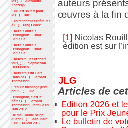
auteurs présent
les (...) ...Alexandra
Koszelyk
œuvres à la fin 
Ceci est un test pour
le (...) ...Jluc
Ces rencontres littéraires
à (...) ...Tang Loaëc
Cher.e.s ami.e.s,
[
1
]
Nicolas Rouil
D’Artagnan ...Omar
Benlaala
édition est sur l’
Cher.e.s ami.e.s,
D’Artagnan ...Omar
Benlaala
Chères toutes et chers
tous, (...) ...Sophie Van
Der Linden
Chers amis du Gers.
Dans ce (...) ...Bernard
JLG
Thomasson
C’est un message juste
Articles de ce
pour (...) ...Jluc
D’Artagnan, c’est le
héros (...) ...Bernard
Edition 2026 et l
Thomasson, Paris Le 09
Juin 2012
pour le Prix Jeu
De ma Gaume belge,
Le bulletin de vo
quand (...) ...Jean-Marc
Ceci - 14 Mai 2017