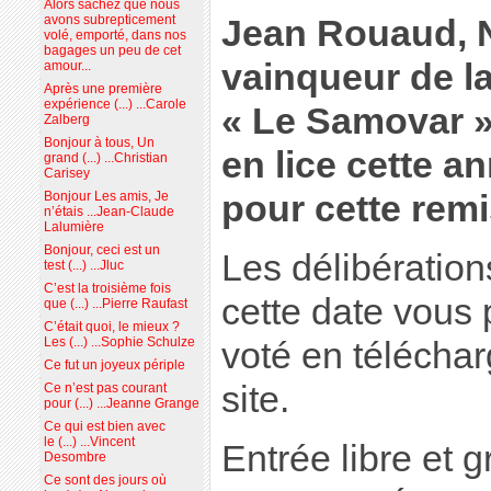
Alors sachez que nous
avons subrepticement
Jean Rouaud, N
volé, emporté, dans nos
bagages un peu de cet
vainqueur de l
amour...
Après une première
expérience (...) ...Carole
« Le Samovar 
Zalberg
Bonjour à tous, Un
en lice cette a
grand (...) ...Christian
Carisey
pour cette remi
Bonjour Les amis, Je
n’étais ...Jean-Claude
Lalumière
Bonjour, ceci est un
Les délibération
test (...) ...Jluc
C’est la troisième fois
cette date vous
que (...) ...Pierre Raufast
C’était quoi, le mieux ?
Les (...) ...Sophie Schulze
voté en télécharg
Ce fut un joyeux périple
site.
Ce n’est pas courant
pour (...) ...Jeanne Grange
Ce qui est bien avec
le (...) ...Vincent
Entrée libre et g
Desombre
Ce sont des jours où