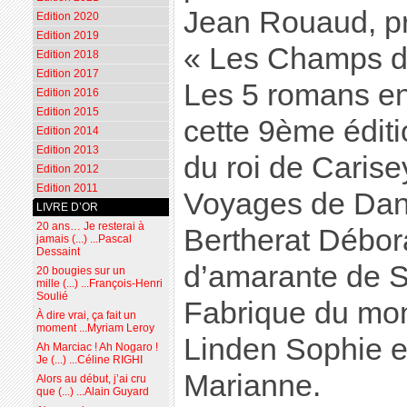
Jean Rouaud, pr
Edition 2020
Edition 2019
« Les Champs d
Edition 2018
Edition 2017
Les 5 romans en
Edition 2016
Edition 2015
cette 9ème éditi
Edition 2014
Edition 2013
du roi de Carise
Edition 2012
Edition 2011
Voyages de Dani
LIVRE D’OR
20 ans… Je resterai à
Bertherat Débor
jamais (...) ...Pascal
Dessaint
d’amarante de Sa
20 bougies sur un
mille (...) ...François-Henri
Soulié
Fabrique du mo
À dire vrai, ça fait un
moment ...Myriam Leroy
Linden Sophie e
Ah Marciac ! Ah Nogaro !
Je (...) ...Céline RIGHI
Marianne.
Alors au début, j’ai cru
que (...) ...Alain Guyard