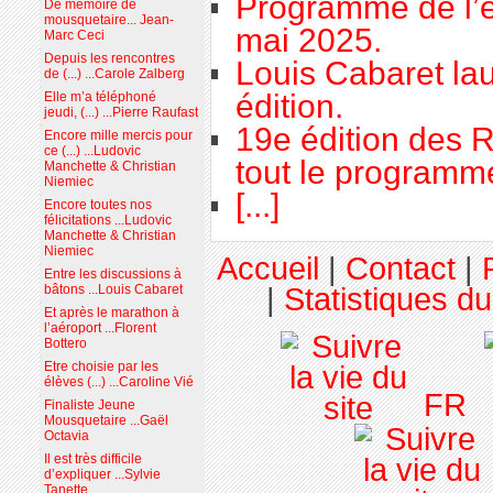
Programme de l’é
De mémoire de
mousquetaire... Jean-
mai 2025.
Marc Ceci
Depuis les rencontres
Louis Cabaret lau
de (...) ...Carole Zalberg
édition.
Elle m’a téléphoné
jeudi, (...) ...Pierre Raufast
19e édition des R
Encore mille mercis pour
ce (...) ...Ludovic
tout le programme
Manchette & Christian
Niemiec
[...]
Encore toutes nos
félicitations ...Ludovic
Manchette & Christian
Niemiec
Accueil
|
Contact
|
Entre les discussions à
|
Statistiques du
bâtons ...Louis Cabaret
Et après le marathon à
l’aéroport ...Florent
Bottero
Etre choisie par les
élèves (...) ...Caroline Vié
FR
Finaliste Jeune
Mousquetaire ...Gaël
Octavia
Il est très difficile
d’expliquer ...Sylvie
Tanette