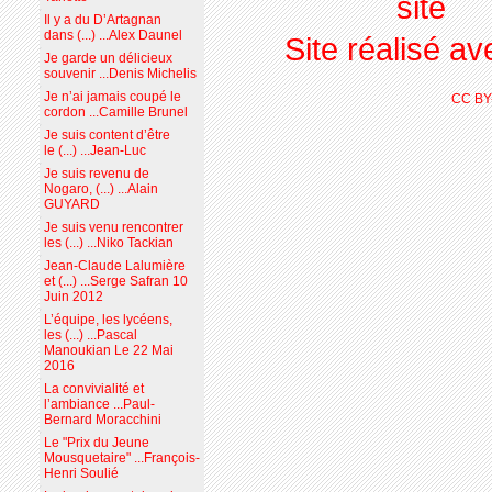
Il y a du D’Artagnan
dans (...) ...Alex Daunel
Site réalisé a
Je garde un délicieux
souvenir ...Denis Michelis
Je n’ai jamais coupé le
CC BY
cordon ...Camille Brunel
Je suis content d’être
le (...) ...Jean-Luc
Je suis revenu de
Nogaro, (...) ...Alain
GUYARD
Je suis venu rencontrer
les (...) ...Niko Tackian
Jean-Claude Lalumière
et (...) ...Serge Safran 10
Juin 2012
L’équipe, les lycéens,
les (...) ...Pascal
Manoukian Le 22 Mai
2016
La convivialité et
l’ambiance ...Paul-
Bernard Moracchini
Le "Prix du Jeune
Mousquetaire" ...François-
Henri Soulié