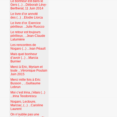
Le bonheur est dans le
Gers (...) ...Déborah Lévy-
Bertherat, 11 Juin 2014
Le livre d’or annoté
des (...) ...Elodie Llorca
Le livre d’or. Exercice
périlleux ...Julie Ruocco
Le retour est toujours
périlleux, ...Jean-Claude
Lalumière
Les rencontres de
Nogaro (...) ...Ivan Péault
Mais quel bonheur
d’avoir (...) ...Marcia
Burnier
Merci à Eric, Myriam et
toute ...Véronique Poulain
Juin 2015
Merci mille fois à Eric
Busson , ...Guillaume
Lebrun
Moi c’est Irina, j’étais (...)
...Irina Teodorescu
Nogaro, Lectoure,
Marciac, (...) ...Caroline
Laurent
On n’oublie pas une