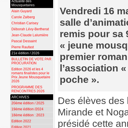
Actualité des
Mousquetaires
Vendredi 16 ma
Alain Guyard
Carole Zalberg
salle d’animat
Christian Carisey
Déborah Lévy-Bertherat
remis pour sa 
Jean-Claude Lalumière
Pascal Dessaint
« jeune mousq
Pierre Raufast
21e édition / 2026
premier roman 
BULLETIN DE VOTE PAR
PROCURATION
l’association «
Edition 2026 et les 4
romans finalistes pour le
poche ».
Prix Jeune Mousquetaire
2026
PROGRAMME DES
RENCONTRES 2026
ARCHIVES
Des élèves des
20ème édition / 2025
Mirande et Nogar
19ème édition /2024
18ème édition : 2023
présidé cette an
Edition 2022
Edition 2021