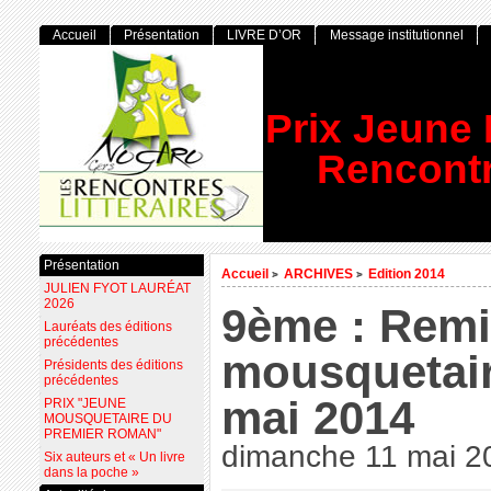
Accueil
Présentation
LIVRE D’OR
Message institutionnel
Prix Jeune
Rencontr
Présentation
Accueil
ARCHIVES
Edition 2014
>
>
JULIEN FYOT LAURÉAT
2026
9ème : Remi
Lauréats des éditions
précédentes
mousquetair
Présidents des éditions
précédentes
mai 2014
PRIX "JEUNE
MOUSQUETAIRE DU
PREMIER ROMAN"
dimanche 11 mai 2
Six auteurs et « Un livre
dans la poche »