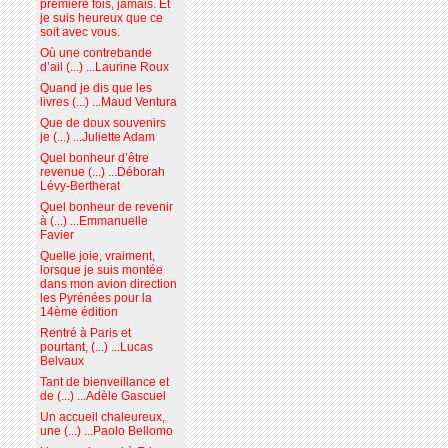
première fois, jamais. Et
je suis heureux que ce
soit avec vous.
Où une contrebande
d’ail (...) ...Laurine Roux
Quand je dis que les
livres (...) ...Maud Ventura
Que de doux souvenirs
je (...) ...Juliette Adam
Quel bonheur d’être
revenue (...) ...Déborah
Lévy-Bertherat
Quel bonheur de revenir
à (...) ...Emmanuelle
Favier
Quelle joie, vraiment,
lorsque je suis montée
dans mon avion direction
les Pyrénées pour la
14ème édition
Rentré à Paris et
pourtant, (...) ...Lucas
Belvaux
Tant de bienveillance et
de (...) ...Adèle Gascuel
Un accueil chaleureux,
une (...) ...Paolo Bellomo