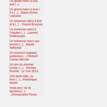
Un grand merci à Eric,
aux (...)
Un grand merci à tous !
Ce (...) ...Marie-Aimée
Lebreton
Un immense merci à Eric
et à (...) ...Franck Bouysse
Un immense merci à
l’équipe (...) ...Laurent
Petitmangin
Un immense merci aux
jeunes (...) ...Maylis
Adhémar
Un moment magique,
audacieux, ...Clément
Camar-Mercier
Un prix du premier
roman, (...) ...Nicolas
Rouillé - 12 Juin 2013
Une belle idée, ce
livre (...) ...Frédérique
Martin
Vingt ans ! Je ne
laisserai (...)
...Emmanuelle Favier