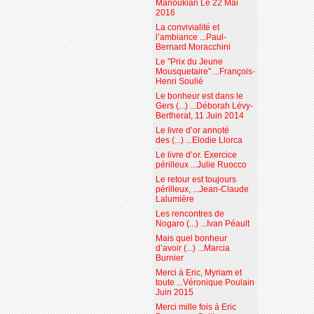
Manoukian Le 22 Mai
2016
La convivialité et
l’ambiance ...Paul-
Bernard Moracchini
Le "Prix du Jeune
Mousquetaire" ...François-
Henri Soulié
Le bonheur est dans le
Gers (...) ...Déborah Lévy-
Bertherat, 11 Juin 2014
Le livre d’or annoté
des (...) ...Elodie Llorca
Le livre d’or. Exercice
périlleux ...Julie Ruocco
Le retour est toujours
périlleux, ...Jean-Claude
Lalumière
Les rencontres de
Nogaro (...) ...Ivan Péault
Mais quel bonheur
d’avoir (...) ...Marcia
Burnier
Merci à Eric, Myriam et
toute ...Véronique Poulain
Juin 2015
Merci mille fois à Eric