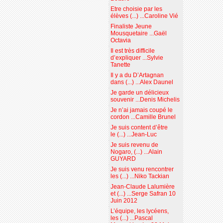
Etre choisie par les
élèves (...) ...Caroline Vié
Finaliste Jeune
Mousquetaire ...Gaël
Octavia
Il est très difficile
d’expliquer ...Sylvie
Tanette
Il y a du D’Artagnan
dans (...) ...Alex Daunel
Je garde un délicieux
souvenir ...Denis Michelis
Je n’ai jamais coupé le
cordon ...Camille Brunel
Je suis content d’être
le (...) ...Jean-Luc
Je suis revenu de
Nogaro, (...) ...Alain
GUYARD
Je suis venu rencontrer
les (...) ...Niko Tackian
Jean-Claude Lalumière
et (...) ...Serge Safran 10
Juin 2012
L’équipe, les lycéens,
les (...) ...Pascal