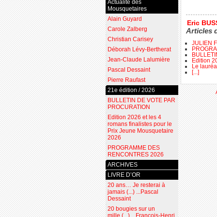
Actualité des
Mousquetaires
Alain Guyard
Eric BU
Carole Zalberg
Articles 
Christian Carisey
JULIEN 
PROGRA
Déborah Lévy-Bertherat
BULLETI
Jean-Claude Lalumière
Edition 2
Le lauréa
Pascal Dessaint
[...]
Pierre Raufast
21e édition / 2026
BULLETIN DE VOTE PAR
PROCURATION
Edition 2026 et les 4
romans finalistes pour le
Prix Jeune Mousquetaire
2026
PROGRAMME DES
RENCONTRES 2026
ARCHIVES
LIVRE D’OR
20 ans… Je resterai à
jamais (...) ...Pascal
Dessaint
20 bougies sur un
mille (...) ...François-Henri