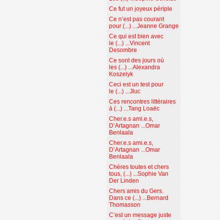
Ce fut un joyeux périple
Ce n’est pas courant
pour (...) ...Jeanne Grange
Ce qui est bien avec
le (...) ...Vincent
Desombre
Ce sont des jours où
les (...) ...Alexandra
Koszelyk
Ceci est un test pour
le (...) ...Jluc
Ces rencontres littéraires
à (...) ...Tang Loaëc
Cher.e.s ami.e.s,
D’Artagnan ...Omar
Benlaala
Cher.e.s ami.e.s,
D’Artagnan ...Omar
Benlaala
Chères toutes et chers
tous, (...) ...Sophie Van
Der Linden
Chers amis du Gers.
Dans ce (...) ...Bernard
Thomasson
C’est un message juste