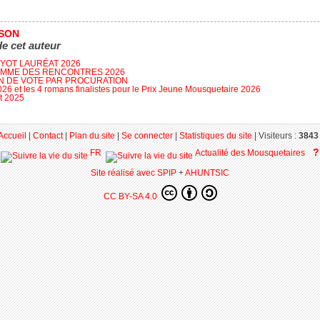
SSON
de cet auteur
FYOT LAURÉAT 2026
MME DES RENCONTRES 2026
N DE VOTE PAR PROCURATION
026 et les 4 romans finalistes pour le Prix Jeune Mousquetaire 2026
t 2025
Accueil
|
Contact
|
Plan du site
|
Se connecter
|
Statistiques du site
|
Visiteurs :
3843 
?
FR
Actualité des Mousquetaires
Site réalisé avec SPIP
+
AHUNTSIC
CC BY-SA 4.0