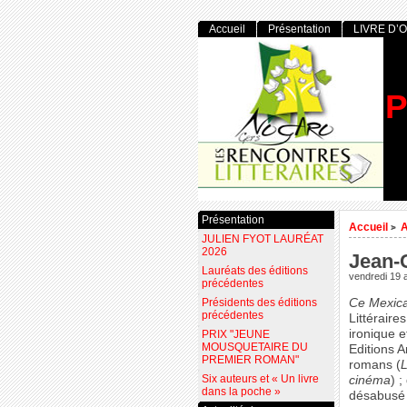
Accueil
Présentation
LIVRE D’
P
Présentation
Accueil
A
>
JULIEN FYOT LAURÉAT
2026
Jean-
Lauréats des éditions
vendredi 19 
précédentes
Présidents des éditions
Ce Mexica
précédentes
Littéraire
ironique e
PRIX "JEUNE
MOUSQUETAIRE DU
Editions A
PREMIER ROMAN"
romans (
L
Six auteurs et « Un livre
cinéma
) 
dans la poche »
désabusé 