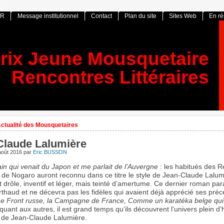
OR
Message institutionnel
Contact
Plan du site
Sites Web
En r
rix Jeune Mousquetaire
Rencontres Littéraires
ctualité des Mousquetaires
Claude Lalumière
août 2016
par
Eric BUSSON
in qui venait du Japon et me parlait de l’Auvergne
: les habitués des 
s de Nogaro auront reconnu dans ce titre le style de Jean-Claude Lalum
t drôle, inventif et léger, mais teinté d’amertume. Ce dernier roman par
rthaud et ne décevra pas les fidèles qui avaient déjà apprécié ses pré
e Front russe, la Campagne de France, Comme un karatéka belge qui 
; quant aux autres, il est grand temps qu’ils découvrent l’univers plein 
de Jean-Claude Lalumière.