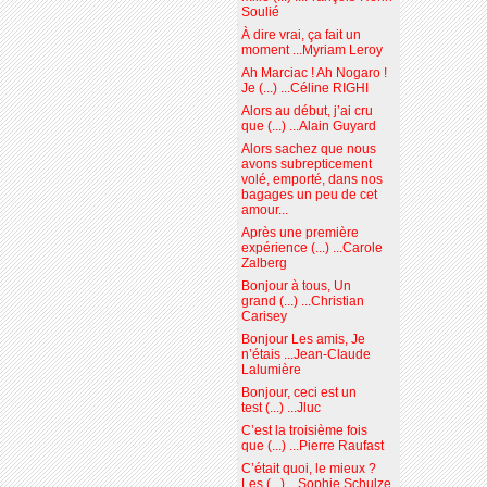
Soulié
À dire vrai, ça fait un
moment ...Myriam Leroy
Ah Marciac ! Ah Nogaro !
Je (...) ...Céline RIGHI
Alors au début, j’ai cru
que (...) ...Alain Guyard
Alors sachez que nous
avons subrepticement
volé, emporté, dans nos
bagages un peu de cet
amour...
Après une première
expérience (...) ...Carole
Zalberg
Bonjour à tous, Un
grand (...) ...Christian
Carisey
Bonjour Les amis, Je
n’étais ...Jean-Claude
Lalumière
Bonjour, ceci est un
test (...) ...Jluc
C’est la troisième fois
que (...) ...Pierre Raufast
C’était quoi, le mieux ?
Les (...) ...Sophie Schulze