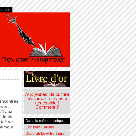
ésumé
Aux jeunes : la culture
n’a jamais été aussi
Rencontres
accessible !
ière,
Comment ?
aît aux
cédents
Dans la même rubrique
fait du
d’humour
Christian Carisey
Déborah Lévy-Bertherat