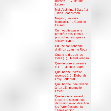
Busson , ...Guillaume
Lebrun
Moi c’est Irina, j’étais (...)
...Irina Teodorescu
Nogaro, Lectoure,
Marciac, (...) ...Caroline
Laurent
On n’oublie pas une
première fois, jamais. Et
je suis heureux que ce
soit avec vous.
Où une contrebande
d’ail (...) ...Laurine Roux
Quand je dis que les
livres (...) ...Maud Ventura
Que de doux souvenirs
je (...) ...Juliette Adam
Quel bonheur d’être
revenue (...) ...Déborah
Lévy-Bertherat
Quel bonheur de revenir
à (...) ...Emmanuelle
Favier
Quelle joie, vraiment,
lorsque je suis montée
dans mon avion direction
les Pyrénées pour la
14ème édition