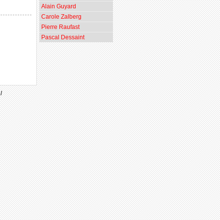
Alain Guyard
Carole Zalberg
Pierre Raufast
Pascal Dessaint
/