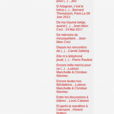
pour (...) ...Jluc
D’Artagnan, c’est le
héros (...) ...Bernard
Thomasson, Paris Le 09
Juin 2012
De ma Gaume belge,
quand (...) ...Jean-Marc
Ceci - 14 Mai 2017
De mémoire de
mousquetaire... Jean-
Marc Ceci
Depuis les rencontres
de (...) ...Carole Zalberg
Elle m’a téléphoné
jeudi, (...) ...Pierre Raufast
Encore mille mercis pour
ce (...) ...Ludovic
Manchette & Christian
Niemiec
Encore toutes nos
félicitations ...Ludovic
Manchette & Christian
Niemiec
Entre les discussions à
bâtons ...Louis Cabaret
Et après le marathon à
l’aéroport ...Florent
Bottero