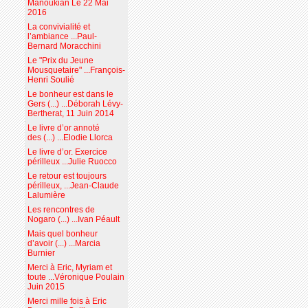
Manoukian Le 22 Mai
2016
La convivialité et
l’ambiance ...Paul-
Bernard Moracchini
Le "Prix du Jeune
Mousquetaire" ...François-
Henri Soulié
Le bonheur est dans le
Gers (...) ...Déborah Lévy-
Bertherat, 11 Juin 2014
Le livre d’or annoté
des (...) ...Elodie Llorca
Le livre d’or. Exercice
périlleux ...Julie Ruocco
Le retour est toujours
périlleux, ...Jean-Claude
Lalumière
Les rencontres de
Nogaro (...) ...Ivan Péault
Mais quel bonheur
d’avoir (...) ...Marcia
Burnier
Merci à Eric, Myriam et
toute ...Véronique Poulain
Juin 2015
Merci mille fois à Eric