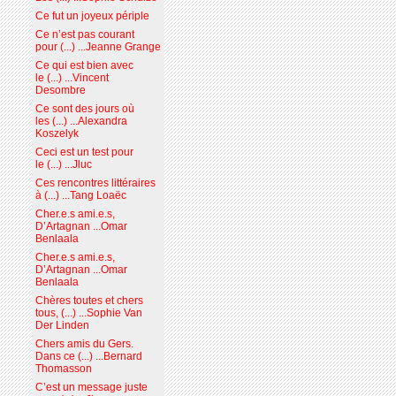
Ce fut un joyeux périple
Ce n’est pas courant
pour (...) ...Jeanne Grange
Ce qui est bien avec
le (...) ...Vincent
Desombre
Ce sont des jours où
les (...) ...Alexandra
Koszelyk
Ceci est un test pour
le (...) ...Jluc
Ces rencontres littéraires
à (...) ...Tang Loaëc
Cher.e.s ami.e.s,
D’Artagnan ...Omar
Benlaala
Cher.e.s ami.e.s,
D’Artagnan ...Omar
Benlaala
Chères toutes et chers
tous, (...) ...Sophie Van
Der Linden
Chers amis du Gers.
Dans ce (...) ...Bernard
Thomasson
C’est un message juste