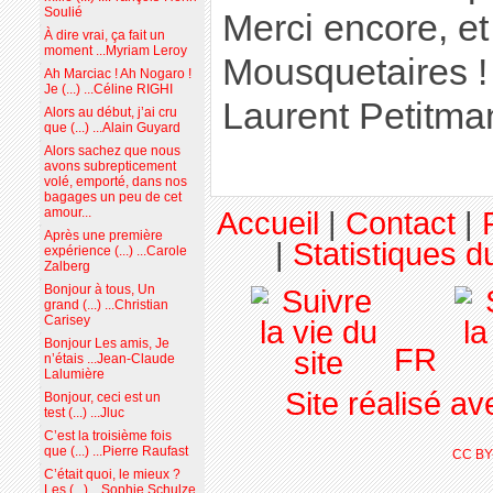
Soulié
Merci encore, et
À dire vrai, ça fait un
moment ...Myriam Leroy
Mousquetaires !
Ah Marciac ! Ah Nogaro !
Je (...) ...Céline RIGHI
Laurent Petitma
Alors au début, j’ai cru
que (...) ...Alain Guyard
Alors sachez que nous
avons subrepticement
volé, emporté, dans nos
bagages un peu de cet
amour...
Accueil
|
Contact
|
Après une première
|
Statistiques du
expérience (...) ...Carole
Zalberg
Bonjour à tous, Un
grand (...) ...Christian
Carisey
Bonjour Les amis, Je
FR
n’étais ...Jean-Claude
Lalumière
Site réalisé a
Bonjour, ceci est un
test (...) ...Jluc
C’est la troisième fois
que (...) ...Pierre Raufast
CC BY
C’était quoi, le mieux ?
Les (...) ...Sophie Schulze