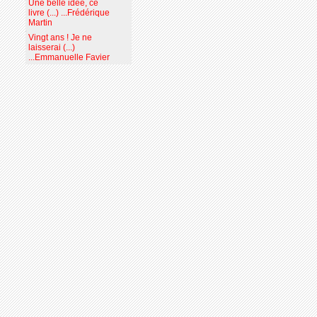
Une belle idée, ce
livre (...) ...Frédérique
Martin
Vingt ans ! Je ne
laisserai (...)
...Emmanuelle Favier