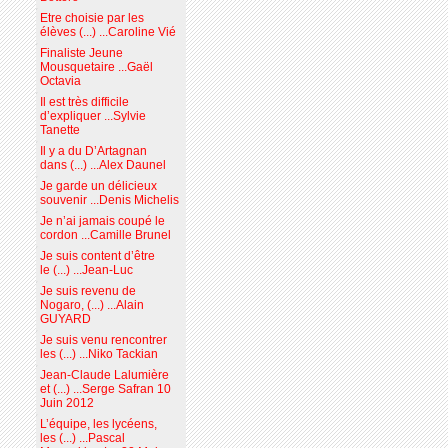
Etre choisie par les
élèves (...) ...Caroline Vié
Finaliste Jeune
Mousquetaire ...Gaël
Octavia
Il est très difficile
d’expliquer ...Sylvie
Tanette
Il y a du D’Artagnan
dans (...) ...Alex Daunel
Je garde un délicieux
souvenir ...Denis Michelis
Je n’ai jamais coupé le
cordon ...Camille Brunel
Je suis content d’être
le (...) ...Jean-Luc
Je suis revenu de
Nogaro, (...) ...Alain
GUYARD
Je suis venu rencontrer
les (...) ...Niko Tackian
Jean-Claude Lalumière
et (...) ...Serge Safran 10
Juin 2012
L’équipe, les lycéens,
les (...) ...Pascal