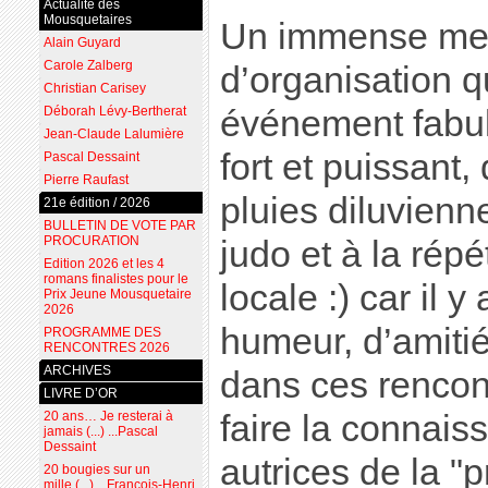
Actualité des
Mousquetaires
Un immense merc
Alain Guyard
Carole Zalberg
d’organisation q
Christian Carisey
Déborah Lévy-Bertherat
événement fabu
Jean-Claude Lalumière
fort et puissant, 
Pascal Dessaint
Pierre Raufast
pluies diluvien
21e édition / 2026
BULLETIN DE VOTE PAR
PROCURATION
judo et à la répé
Edition 2026 et les 4
romans finalistes pour le
locale :) car il
Prix Jeune Mousquetaire
2026
humeur, d’amiti
PROGRAMME DES
RENCONTRES 2026
ARCHIVES
dans ces rencont
LIVRE D’OR
20 ans… Je resterai à
faire la connais
jamais (...) ...Pascal
Dessaint
autrices de la 
20 bougies sur un
mille (...) ...François-Henri