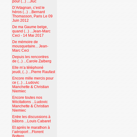
pour (...) ...Jluc
D’Artagnan, c’est le
héros (...) ...Bernard
Thomasson, Paris Le 09
Juin 2012
De ma Gaume belge,
quand (...) ...Jean-Marc
Ceci - 14 Mai 2017
De mémoire de
mousquetaire... Jean-
Marc Ceci
Depuis les rencontres
de (...) ...Carole Zalberg
Elle m’a téléphoné
jeudi, (...) ...Pierre Raufast
Encore mille mercis pour
ce (...) ...Ludovic
Manchette & Christian
Niemiec
Encore toutes nos
félicitations ...Ludovic
Manchette & Christian
Niemiec
Entre les discussions à
bâtons ...Louis Cabaret
Et après le marathon à
l’aéroport ...Florent
Bottero