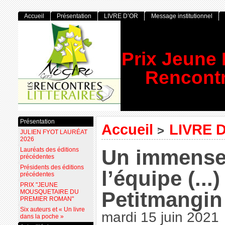
Accueil
Présentation
LIVRE D’OR
Message institutionnel
Prix Jeune
Rencontr
Présentation
Accueil
LIVRE 
>
JULIEN FYOT LAURÉAT
2026
Un immense
Lauréats des éditions
précédentes
Présidents des éditions
l’équipe (...)
précédentes
PRIX "JEUNE
Petitmangin
MOUSQUETAIRE DU
PREMIER ROMAN"
Six auteurs et « Un livre
mardi 15 juin 2021
dans la poche »