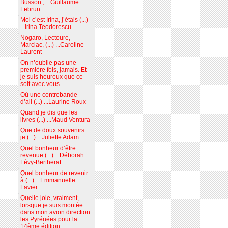
Busson , ...Guillaume
Lebrun
Moi c’est Irina, j’étais (...)
...Irina Teodorescu
Nogaro, Lectoure,
Marciac, (...) ...Caroline
Laurent
On n’oublie pas une
première fois, jamais. Et
je suis heureux que ce
soit avec vous.
Où une contrebande
d’ail (...) ...Laurine Roux
Quand je dis que les
livres (...) ...Maud Ventura
Que de doux souvenirs
je (...) ...Juliette Adam
Quel bonheur d’être
revenue (...) ...Déborah
Lévy-Bertherat
Quel bonheur de revenir
à (...) ...Emmanuelle
Favier
Quelle joie, vraiment,
lorsque je suis montée
dans mon avion direction
les Pyrénées pour la
14ème édition