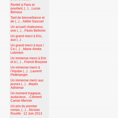
Rentré à Paris et
pourtant, (...) ...Lucas
Belvaux
Tant de bienveillance et
de (...) ...Adèle Gascuel
Un accueil chaleureux,
une (...) ...Paolo Bellomo
Un grand merci à Eric,
aux (...)
Un grand merci à tous !
Ce (...) ...Marie-Aimée
Lebreton
Un immense merci à Eric
et à (...) ...Franck Bouysse
Un immense merci à
l’équipe (...) ...Laurent
Petitmangin
Un immense merci aux
jeunes (...) ...Maylis
Adhémar
Un moment magique,
audacieux, ...Clément
Camar-Mercier
Un prix du premier
roman, (...) ...Nicolas
Rouillé - 12 Juin 2013