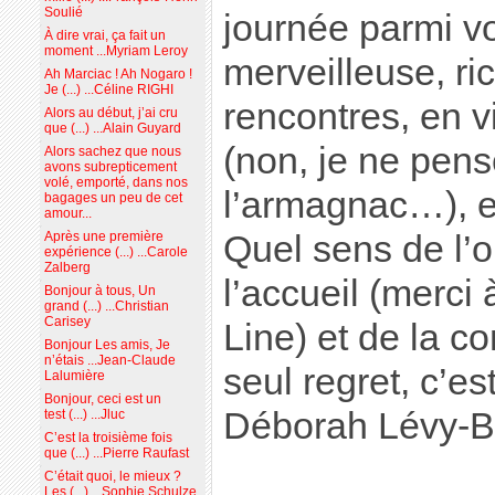
Soulié
journée parmi v
À dire vrai, ça fait un
moment ...Myriam Leroy
merveilleuse, ri
Ah Marciac ! Ah Nogaro !
Je (...) ...Céline RIGHI
rencontres, en v
Alors au début, j’ai cru
que (...) ...Alain Guyard
(non, je ne pen
Alors sachez que nous
avons subrepticement
volé, emporté, dans nos
l’armagnac…), en
bagages un peu de cet
amour...
Après une première
Quel sens de l’o
expérience (...) ...Carole
Zalberg
l’accueil (merci
Bonjour à tous, Un
grand (...) ...Christian
Carisey
Line) et de la co
Bonjour Les amis, Je
n’étais ...Jean-Claude
seul regret, c’es
Lalumière
Bonjour, ceci est un
Déborah Lévy-Be
test (...) ...Jluc
C’est la troisième fois
que (...) ...Pierre Raufast
C’était quoi, le mieux ?
Les (...) ...Sophie Schulze