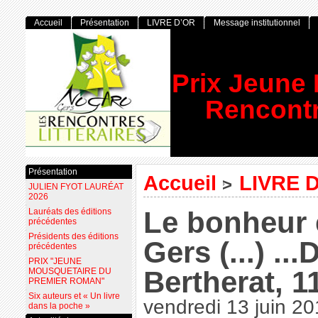
Accueil
Présentation
LIVRE D’OR
Message institutionnel
Prix Jeune
Rencontr
Présentation
Accueil
LIVRE 
>
JULIEN FYOT LAURÉAT
2026
Le bonheur 
Lauréats des éditions
précédentes
Présidents des éditions
Gers (...) ..
précédentes
PRIX "JEUNE
Bertherat, 1
MOUSQUETAIRE DU
PREMIER ROMAN"
Six auteurs et « Un livre
vendredi 13 juin 2
dans la poche »