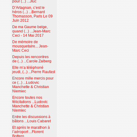
pour (...) ...Jluc
D’Artagnan, c’est le
héros (...) ...Bernard
Thomasson, Paris Le 09
Juin 2012
De ma Gaume belge,
quand (...) ...Jean-Marc
Ceci - 14 Mai 2017
De mémoire de
mousquetaire... Jean-
Marc Ceci
Depuis les rencontres
de (...) ...Carole Zalberg
Elle m’a téléphoné
jeudi, (...) ...Pierre Raufast
Encore mille mercis pour
ce (...) ...Ludovic
Manchette & Christian
Niemiec
Encore toutes nos
félicitations ...Ludovic
Manchette & Christian
Niemiec
Entre les discussions à
bâtons ...Louis Cabaret
Et après le marathon à
l’aéroport ...Florent
Bottero