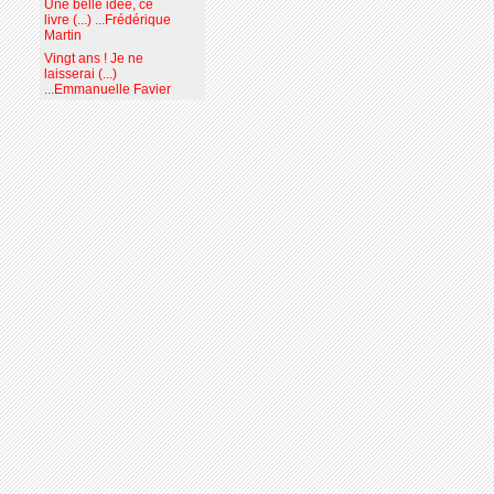
Une belle idée, ce
livre (...) ...Frédérique
Martin
Vingt ans ! Je ne
laisserai (...)
...Emmanuelle Favier