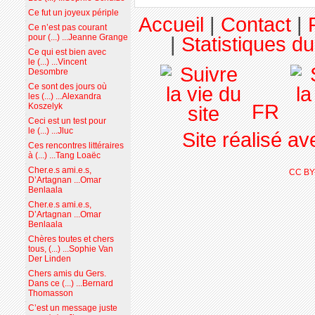
Ce fut un joyeux périple
Accueil
|
Contact
|
Ce n’est pas courant
pour (...) ...Jeanne Grange
|
Statistiques du
Ce qui est bien avec
le (...) ...Vincent
Desombre
Ce sont des jours où
les (...) ...Alexandra
FR
Koszelyk
Ceci est un test pour
le (...) ...Jluc
Site réalisé a
Ces rencontres littéraires
à (...) ...Tang Loaëc
Cher.e.s ami.e.s,
CC BY
D’Artagnan ...Omar
Benlaala
Cher.e.s ami.e.s,
D’Artagnan ...Omar
Benlaala
Chères toutes et chers
tous, (...) ...Sophie Van
Der Linden
Chers amis du Gers.
Dans ce (...) ...Bernard
Thomasson
C’est un message juste