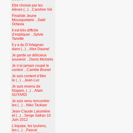
Etre choisie par les
élèves (...) ...Caroline Vié
Finaliste Jeune
Mousquetaire ...Gaël
Octavia
Il est très difficile
d’expliquer ...Sylvie
Tanette
Il y a du D’Artagnan
dans (...) ...Alex Daunel
Je garde un délicieux
souvenir ...Denis Michelis
Je n’ai jamais coupé le
cordon ...Camille Brunel
Je suis content d’être
le (...) ...Jean-Luc
Je suis revenu de
Nogaro, (...) ...Alain
GUYARD
Je suis venu rencontrer
les (...) ...Niko Tackian
Jean-Claude Lalumière
et (...) ...Serge Safran 10
Juin 2012
L’équipe, les lycéens,
les (...) ...Pascal