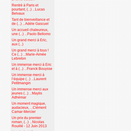
Rentré à Paris et
pourtant, (...) ...Lucas
Belvaux
Tant de bienveillance et
de (...) ...Adèle Gascuel
Un accueil chaleureux,
une (...) ...Paolo Bellomo
Un grand merci à Eric,
aux (...)
Un grand merci à tous !
Ce (...) ...Marie-Aimée
Lebreton
Un immense merci à Eric
et à (...) ...Franck Bouysse
Un immense merci à
l’équipe (...) ...Laurent
Petitmangin
Un immense merci aux
jeunes (...) ...Maylis
Adhémar
Un moment magique,
audacieux, ...Clément
Camar-Mercier
Un prix du premier
roman, (...) ...Nicolas
Rouillé - 12 Juin 2013