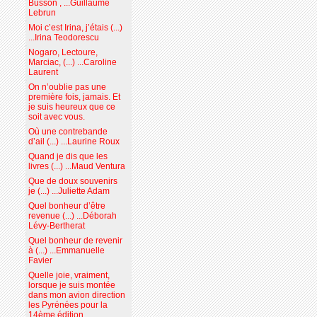
Busson , ...Guillaume
Lebrun
Moi c’est Irina, j’étais (...)
...Irina Teodorescu
Nogaro, Lectoure,
Marciac, (...) ...Caroline
Laurent
On n’oublie pas une
première fois, jamais. Et
je suis heureux que ce
soit avec vous.
Où une contrebande
d’ail (...) ...Laurine Roux
Quand je dis que les
livres (...) ...Maud Ventura
Que de doux souvenirs
je (...) ...Juliette Adam
Quel bonheur d’être
revenue (...) ...Déborah
Lévy-Bertherat
Quel bonheur de revenir
à (...) ...Emmanuelle
Favier
Quelle joie, vraiment,
lorsque je suis montée
dans mon avion direction
les Pyrénées pour la
14ème édition