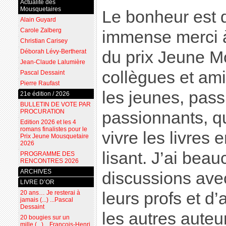
Actualité des
Mousquetaires
Le bonheur est 
Alain Guyard
Carole Zalberg
immense merci à
Christian Carisey
Déborah Lévy-Bertherat
du prix Jeune Mo
Jean-Claude Lalumière
collègues et amis
Pascal Dessaint
Pierre Raufast
les jeunes, pass
21e édition / 2026
BULLETIN DE VOTE PAR
PROCURATION
passionnants, qu
Edition 2026 et les 4
romans finalistes pour le
vivre les livres 
Prix Jeune Mousquetaire
2026
lisant. J’ai bea
PROGRAMME DES
RENCONTRES 2026
ARCHIVES
discussions ave
LIVRE D’OR
20 ans… Je resterai à
leurs profs et d’
jamais (...) ...Pascal
Dessaint
les autres auteu
20 bougies sur un
mille (...) ...François-Henri