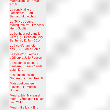
Manoukian Le 22 Mai
2016
La convivialité et
l’ambiance ...Paul-
Bernard Moracchini
Le "Prix du Jeune
Mousquetaire" ...François-
Henri Soulié
Le bonheur est dans le
Gers (...) ...Déborah Lévy-
Bertherat, 11 Juin 2014
Le livre d’or annoté
des (...) ...Elodie Llorca
Le livre d’or. Exercice
périlleux ...Julie Ruocco
Le retour est toujours
périlleux, ...Jean-Claude
Lalumière
Les rencontres de
Nogaro (...) ...Ivan Péault
Mais quel bonheur
d’avoir (...) ...Marcia
Burnier
Merci à Eric, Myriam et
toute ...Véronique Poulain
Juin 2015
Merci mille fois à Eric