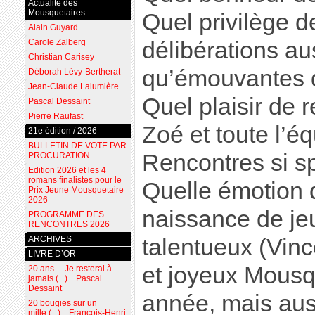
Actualité des
Mousquetaires
Quel privilège d
Alain Guyard
Carole Zalberg
délibérations aus
Christian Carisey
qu’émouvantes 
Déborah Lévy-Bertherat
Jean-Claude Lalumière
Quel plaisir de 
Pascal Dessaint
Pierre Raufast
Zoé et toute l’é
21e édition / 2026
BULLETIN DE VOTE PAR
Rencontres si sp
PROCURATION
Edition 2026 et les 4
romans finalistes pour le
Quelle émotion q
Prix Jeune Mousquetaire
2026
naissance de je
PROGRAMME DES
RENCONTRES 2026
ARCHIVES
talentueux (Vinc
LIVRE D’OR
et joyeux Mousq
20 ans… Je resterai à
jamais (...) ...Pascal
Dessaint
année, mais aus
20 bougies sur un
mille (...) ...François-Henri