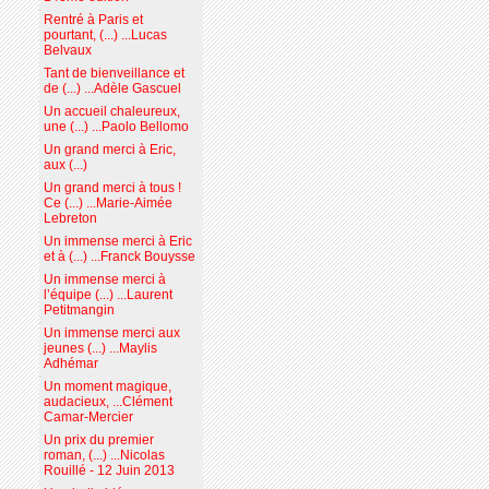
Rentré à Paris et
pourtant, (...) ...Lucas
Belvaux
Tant de bienveillance et
de (...) ...Adèle Gascuel
Un accueil chaleureux,
une (...) ...Paolo Bellomo
Un grand merci à Eric,
aux (...)
Un grand merci à tous !
Ce (...) ...Marie-Aimée
Lebreton
Un immense merci à Eric
et à (...) ...Franck Bouysse
Un immense merci à
l’équipe (...) ...Laurent
Petitmangin
Un immense merci aux
jeunes (...) ...Maylis
Adhémar
Un moment magique,
audacieux, ...Clément
Camar-Mercier
Un prix du premier
roman, (...) ...Nicolas
Rouillé - 12 Juin 2013