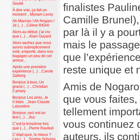
Soulié
finalistes Pauli
À dire vrai, ça fait un
moment ...Myriam Leroy
Camille Brunel)
Ah Marciac ! Ah Nogaro !
Je (...) ...Céline RIGHI
par là il y a pou
Alors au début, j’ai cru
que (...) ...Alain Guyard
mais le passage
Alors sachez que nous
avons subrepticement
volé, emporté, dans nos
que l’expérienc
bagages un peu de cet
amour...
reste unique et 
Après une première
expérience (...) ...Carole
Zalberg
Bonjour à tous, Un
Amis de Nogaro,
grand (...) ...Christian
Carisey
que vous faites, 
Bonjour Les amis, Je
n’étais ...Jean-Claude
Lalumière
tellement import
Bonjour, ceci est un
test (...) ...Jluc
vous continuez d
C’est la troisième fois
que (...) ...Pierre Raufast
auteurs, ils cont
C’était quoi, le mieux ?
Les (...) ...Sophie Schulze