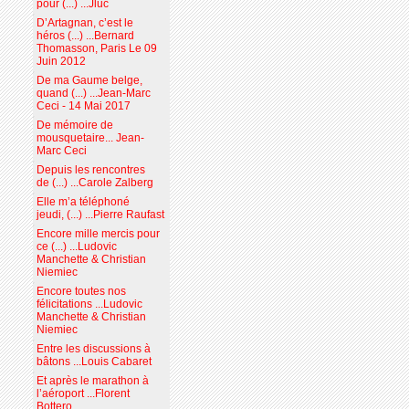
pour (...) ...Jluc
D’Artagnan, c’est le
héros (...) ...Bernard
Thomasson, Paris Le 09
Juin 2012
De ma Gaume belge,
quand (...) ...Jean-Marc
Ceci - 14 Mai 2017
De mémoire de
mousquetaire... Jean-
Marc Ceci
Depuis les rencontres
de (...) ...Carole Zalberg
Elle m’a téléphoné
jeudi, (...) ...Pierre Raufast
Encore mille mercis pour
ce (...) ...Ludovic
Manchette & Christian
Niemiec
Encore toutes nos
félicitations ...Ludovic
Manchette & Christian
Niemiec
Entre les discussions à
bâtons ...Louis Cabaret
Et après le marathon à
l’aéroport ...Florent
Bottero