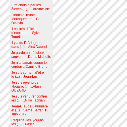
Etre choisie par les
élèves (...) ...Caroline Vié
Finaliste Jeune
Mousquetaire ...Gaël
Octavia
Il est très difficile
d’expliquer ...Sylvie
Tanette
Il y a du D’Artagnan
dans (...) ...Alex Daunel
Je garde un délicieux
souvenir ...Denis Michelis
Je n’ai jamais coupé le
cordon ...Camille Brunel
Je suis content d’être
le (...) ...Jean-Luc
Je suis revenu de
Nogaro, (...) ...Alain
GUYARD
Je suis venu rencontrer
les (...) ...Niko Tackian
Jean-Claude Lalumière
et (...) ...Serge Safran 10
Juin 2012
L’équipe, les lycéens,
les (...) ...Pascal