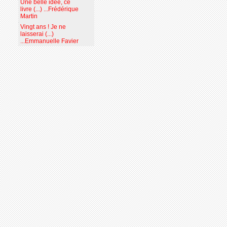
Une belle idée, ce
livre (...) ...Frédérique
Martin
Vingt ans ! Je ne
laisserai (...)
...Emmanuelle Favier