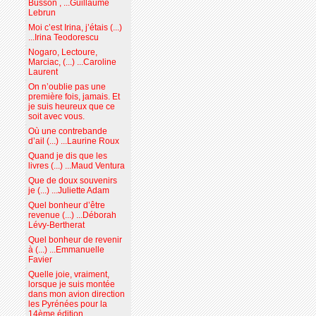
Busson , ...Guillaume
Lebrun
Moi c’est Irina, j’étais (...)
...Irina Teodorescu
Nogaro, Lectoure,
Marciac, (...) ...Caroline
Laurent
On n’oublie pas une
première fois, jamais. Et
je suis heureux que ce
soit avec vous.
Où une contrebande
d’ail (...) ...Laurine Roux
Quand je dis que les
livres (...) ...Maud Ventura
Que de doux souvenirs
je (...) ...Juliette Adam
Quel bonheur d’être
revenue (...) ...Déborah
Lévy-Bertherat
Quel bonheur de revenir
à (...) ...Emmanuelle
Favier
Quelle joie, vraiment,
lorsque je suis montée
dans mon avion direction
les Pyrénées pour la
14ème édition