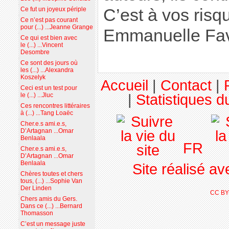
C’est à vos risqu
Ce fut un joyeux périple
Ce n’est pas courant
pour (...) ...Jeanne Grange
Emmanuelle Fav
Ce qui est bien avec
le (...) ...Vincent
Desombre
Ce sont des jours où
les (...) ...Alexandra
Koszelyk
Accueil
|
Contact
|
Ceci est un test pour
|
Statistiques du
le (...) ...Jluc
Ces rencontres littéraires
à (...) ...Tang Loaëc
Cher.e.s ami.e.s,
D’Artagnan ...Omar
Benlaala
FR
Cher.e.s ami.e.s,
D’Artagnan ...Omar
Benlaala
Site réalisé a
Chères toutes et chers
tous, (...) ...Sophie Van
Der Linden
CC BY
Chers amis du Gers.
Dans ce (...) ...Bernard
Thomasson
C’est un message juste