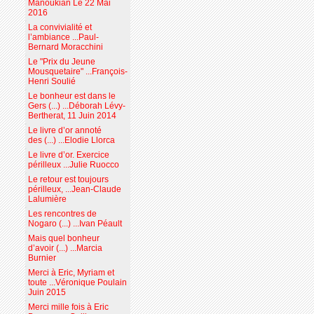
Manoukian Le 22 Mai
2016
La convivialité et
l’ambiance ...Paul-
Bernard Moracchini
Le "Prix du Jeune
Mousquetaire" ...François-
Henri Soulié
Le bonheur est dans le
Gers (...) ...Déborah Lévy-
Bertherat, 11 Juin 2014
Le livre d’or annoté
des (...) ...Elodie Llorca
Le livre d’or. Exercice
périlleux ...Julie Ruocco
Le retour est toujours
périlleux, ...Jean-Claude
Lalumière
Les rencontres de
Nogaro (...) ...Ivan Péault
Mais quel bonheur
d’avoir (...) ...Marcia
Burnier
Merci à Eric, Myriam et
toute ...Véronique Poulain
Juin 2015
Merci mille fois à Eric