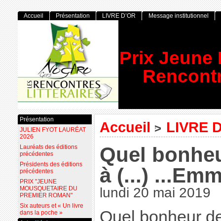
Accueil
Présentation
LIVRE D’OR
Message institutionnel
Prix Jeune
Rencontr
Présentation
Accueil
LIVRE 
>
JULIEN FYOT LAURÉAT
2026
Quel bonheu
Lauréats des éditions
précédentes
Présidents des éditions
à (...) ...Em
précédentes
PRIX "JEUNE
MOUSQUETAIRE DU
lundi 20 mai 2019
PREMIER ROMAN"
Six auteurs et « Un livre
Quel bonheur de
dans la poche »