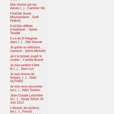
Etre choisie par les
élèves (...) ...Caroline Vié
Finaliste Jeune
Mousquetaire ...Gaël
Octavia
Il est très difficile
d’expliquer ...Sylvie
Tanette
Il y a du D’Artagnan
dans (...) ...Alex Daunel
Je garde un délicieux
souvenir ...Denis Michelis
Je n’ai jamais coupé le
cordon ...Camille Brunel
Je suis content d’être
le (...) ...Jean-Luc
Je suis revenu de
Nogaro, (...) ...Alain
GUYARD
Je suis venu rencontrer
les (...) ...Niko Tackian
Jean-Claude Lalumière
et (...) ...Serge Safran 10
Juin 2012
L’équipe, les lycéens,
les (...) ...Pascal