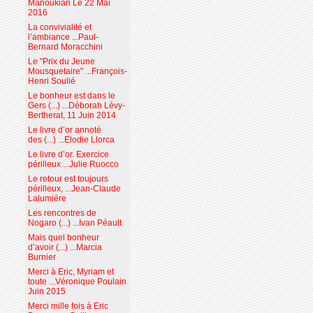
Manoukian Le 22 Mai
2016
La convivialité et
l’ambiance ...Paul-
Bernard Moracchini
Le "Prix du Jeune
Mousquetaire" ...François-
Henri Soulié
Le bonheur est dans le
Gers (...) ...Déborah Lévy-
Bertherat, 11 Juin 2014
Le livre d’or annoté
des (...) ...Elodie Llorca
Le livre d’or. Exercice
périlleux ...Julie Ruocco
Le retour est toujours
périlleux, ...Jean-Claude
Lalumière
Les rencontres de
Nogaro (...) ...Ivan Péault
Mais quel bonheur
d’avoir (...) ...Marcia
Burnier
Merci à Eric, Myriam et
toute ...Véronique Poulain
Juin 2015
Merci mille fois à Eric