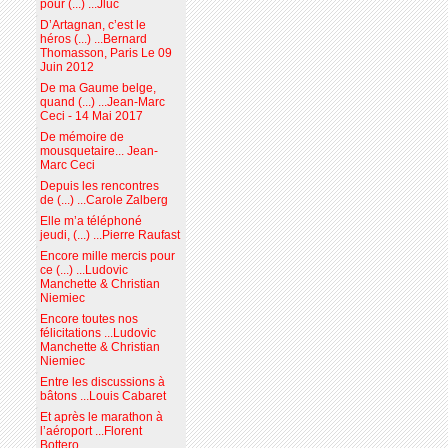
pour (...) ...Jluc
D’Artagnan, c’est le
héros (...) ...Bernard
Thomasson, Paris Le 09
Juin 2012
De ma Gaume belge,
quand (...) ...Jean-Marc
Ceci - 14 Mai 2017
De mémoire de
mousquetaire... Jean-
Marc Ceci
Depuis les rencontres
de (...) ...Carole Zalberg
Elle m’a téléphoné
jeudi, (...) ...Pierre Raufast
Encore mille mercis pour
ce (...) ...Ludovic
Manchette & Christian
Niemiec
Encore toutes nos
félicitations ...Ludovic
Manchette & Christian
Niemiec
Entre les discussions à
bâtons ...Louis Cabaret
Et après le marathon à
l’aéroport ...Florent
Bottero