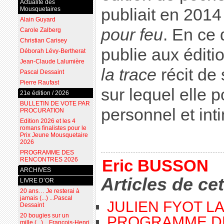
Actualité des
Mousquetaires
publiait en 2014
Alain Guyard
pour feu
. En ce 
Carole Zalberg
Christian Carisey
publie aux éditio
Déborah Lévy-Bertherat
Jean-Claude Lalumière
la trace
récit de 
Pascal Dessaint
Pierre Raufast
sur lequel elle p
21e édition / 2026
BULLETIN DE VOTE PAR
personnel et int
PROCURATION
Edition 2026 et les 4
romans finalistes pour le
Prix Jeune Mousquetaire
2026
PROGRAMME DES
RENCONTRES 2026
Eric BUSSON
ARCHIVES
Articles de ce
LIVRE D’OR
20 ans… Je resterai à
jamais (...) ...Pascal
JULIEN FYOT L
Dessaint
20 bougies sur un
PROGRAMME D
mille (...) ...François-Henri