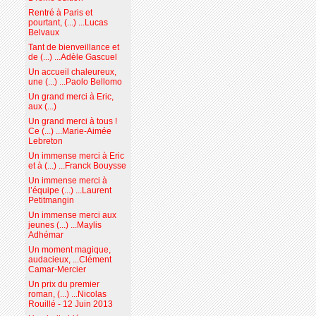
Rentré à Paris et
pourtant, (...) ...Lucas
Belvaux
Tant de bienveillance et
de (...) ...Adèle Gascuel
Un accueil chaleureux,
une (...) ...Paolo Bellomo
Un grand merci à Eric,
aux (...)
Un grand merci à tous !
Ce (...) ...Marie-Aimée
Lebreton
Un immense merci à Eric
et à (...) ...Franck Bouysse
Un immense merci à
l’équipe (...) ...Laurent
Petitmangin
Un immense merci aux
jeunes (...) ...Maylis
Adhémar
Un moment magique,
audacieux, ...Clément
Camar-Mercier
Un prix du premier
roman, (...) ...Nicolas
Rouillé - 12 Juin 2013