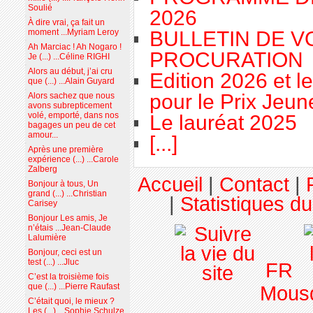
Soulié
2026
À dire vrai, ça fait un
BULLETIN DE V
moment ...Myriam Leroy
Ah Marciac ! Ah Nogaro !
PROCURATION
Je (...) ...Céline RIGHI
Alors au début, j’ai cru
Edition 2026 et l
que (...) ...Alain Guyard
pour le Prix Jeu
Alors sachez que nous
avons subrepticement
volé, emporté, dans nos
Le lauréat 2025
bagages un peu de cet
amour...
[...]
Après une première
expérience (...) ...Carole
Zalberg
Accueil
|
Contact
|
Bonjour à tous, Un
grand (...) ...Christian
|
Statistiques du
Carisey
Bonjour Les amis, Je
n’étais ...Jean-Claude
Lalumière
Bonjour, ceci est un
test (...) ...Jluc
FR
C’est la troisième fois
que (...) ...Pierre Raufast
Mousq
C’était quoi, le mieux ?
Les (...) ...Sophie Schulze