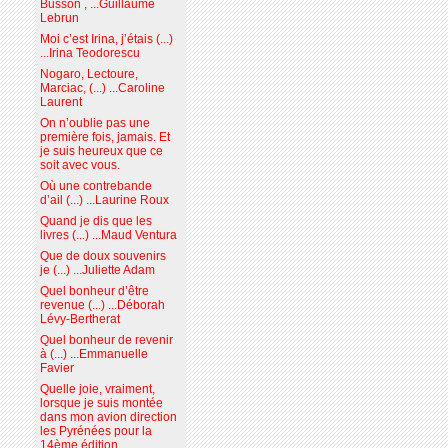
Busson , ...Guillaume
Lebrun
Moi c’est Irina, j’étais (...)
...Irina Teodorescu
Nogaro, Lectoure,
Marciac, (...) ...Caroline
Laurent
On n’oublie pas une
première fois, jamais. Et
je suis heureux que ce
soit avec vous.
Où une contrebande
d’ail (...) ...Laurine Roux
Quand je dis que les
livres (...) ...Maud Ventura
Que de doux souvenirs
je (...) ...Juliette Adam
Quel bonheur d’être
revenue (...) ...Déborah
Lévy-Bertherat
Quel bonheur de revenir
à (...) ...Emmanuelle
Favier
Quelle joie, vraiment,
lorsque je suis montée
dans mon avion direction
les Pyrénées pour la
14ème édition