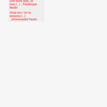
Une belle idée, ce
livre (...) ...Frédérique
Martin
Vingt ans ! Je ne
laisserai (...)
...Emmanuelle Favier