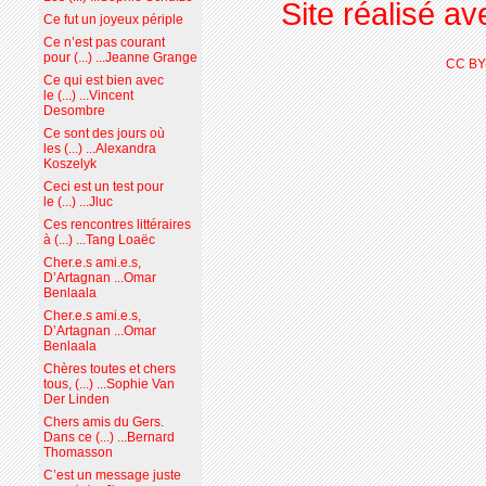
Site réalisé a
Ce fut un joyeux périple
Ce n’est pas courant
pour (...) ...Jeanne Grange
CC BY
Ce qui est bien avec
le (...) ...Vincent
Desombre
Ce sont des jours où
les (...) ...Alexandra
Koszelyk
Ceci est un test pour
le (...) ...Jluc
Ces rencontres littéraires
à (...) ...Tang Loaëc
Cher.e.s ami.e.s,
D’Artagnan ...Omar
Benlaala
Cher.e.s ami.e.s,
D’Artagnan ...Omar
Benlaala
Chères toutes et chers
tous, (...) ...Sophie Van
Der Linden
Chers amis du Gers.
Dans ce (...) ...Bernard
Thomasson
C’est un message juste