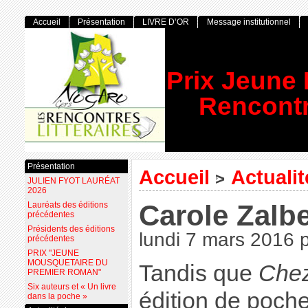
Accueil
Présentation
LIVRE D’OR
Message institutionnel
Prix Jeune
Rencontr
Présentation
Accueil
Actuali
>
JULIEN FYOT LAURÉAT
2026
Carole Zalb
Lauréats des éditions
précédentes
Présidents des éditions
lundi 7 mars 2016
précédentes
PRIX "JEUNE
MOUSQUETAIRE DU
Tandis que
Chez
PREMIER ROMAN"
Six auteurs et « Un livre
édition de poch
dans la poche »