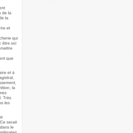
ent
 de la
de la
ire et
cherie qui
 être soi
 mettre
cent que
.
ire et à
gistral,
reusement,
ition, la
 mes
l. Très
us les
st
Ce serait
dans le
mpliquées