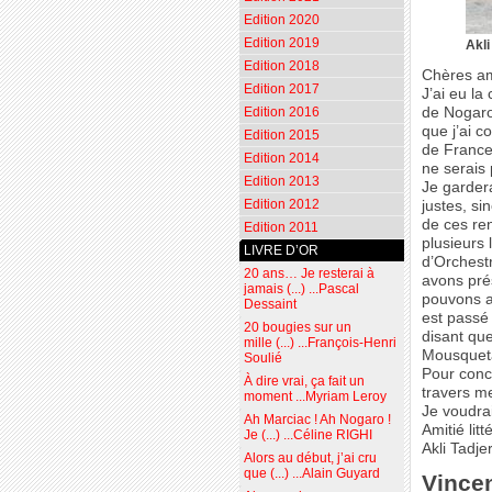
Edition 2020
Edition 2019
Akli
Edition 2018
Chères am
Edition 2017
J’ai eu la
de Nogar
Edition 2016
que j’ai c
Edition 2015
de France 
Edition 2014
ne serais
Edition 2013
Je gardera
Edition 2012
justes, si
de ces re
Edition 2011
plusieurs
LIVRE D’OR
d’Orchest
20 ans… Je resterai à
avons pré
jamais (...) ...Pascal
pouvons a
Dessaint
est passé
20 bougies sur un
disant que
mille (...) ...François-Henri
Mousqueta
Soulié
Pour concl
À dire vrai, ça fait un
travers me
moment ...Myriam Leroy
Je voudra
Ah Marciac ! Ah Nogaro !
Amitié litt
Je (...) ...Céline RIGHI
Akli Tadje
Alors au début, j’ai cru
que (...) ...Alain Guyard
Vince