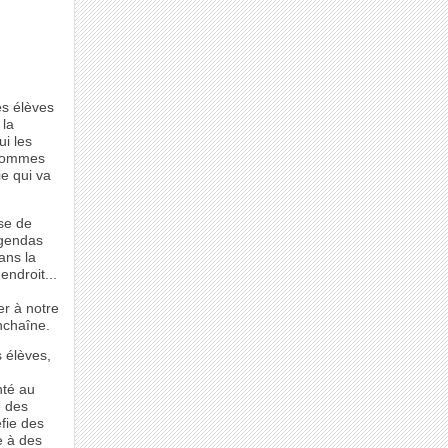
es élèves
 la
ui les
 sommes
ie qui va
se de
agendas
ans la
endroit...
er à notre
enchaîne.
s élèves,
nté au
é des
éfie des
e à des