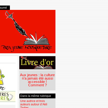
ésumé
Aux jeunes : la culture
n’a jamais été aussi
accessible !
Comment ?
Dans la même rubrique
Une autrice et trois
auteurs autour d’Akli
Tadjer