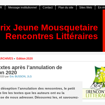
OR
Message institutionnel
Contact
Plan du site
Sites Web
En r
rix Jeune Mousquetaire
Rencontres Littéraires
ARCHIVES
Edition 2020
>
xtes après l’annulation de
ion 2020
 2020
par
Eric BUSSON
,
JLG
 déception l’annulation des rencontres, le petit
de lire les textes que les auteurs ont eu la
sse de nous adresser. Découvrez les, et savourez-