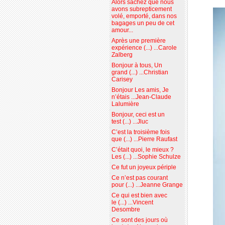
Alors sachez que nous
avons subrepticement
volé, emporté, dans nos
bagages un peu de cet
amour...
Après une première
expérience (...) ...Carole
Zalberg
Bonjour à tous, Un
grand (...) ...Christian
Carisey
Bonjour Les amis, Je
n’étais ...Jean-Claude
Lalumière
Bonjour, ceci est un
test (...) ...Jluc
C’est la troisième fois
que (...) ...Pierre Raufast
C’était quoi, le mieux ?
Les (...) ...Sophie Schulze
Ce fut un joyeux périple
Ce n’est pas courant
pour (...) ...Jeanne Grange
Ce qui est bien avec
le (...) ...Vincent
Desombre
Ce sont des jours où