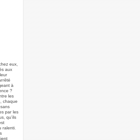
chez eux,
lés aux
leur
arrêté
igeant à
ience ?
ntre les
s, chaque
 sans
es par les
s, qu’ils
est
ralenti.
s
ient