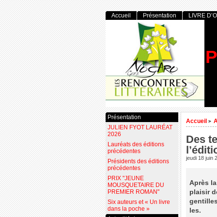
Accueil
Présentation
LIVRE D’
P
Présentation
Accueil
>
JULIEN FYOT LAURÉAT
2026
Des te
Lauréats des éditions
l’édit
précédentes
jeudi 18 juin
Présidents des éditions
précédentes
PRIX "JEUNE
Après la
MOUSQUETAIRE DU
plaisir 
PREMIER ROMAN"
gentille
Six auteurs et « Un livre
dans la poche »
les.