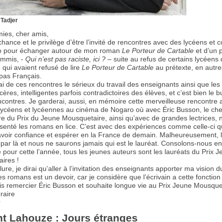
 Tadjer
ies, cher amis,
 chance et le privilège d’être l’invité de rencontres avec des lycéens et c
o pour échanger autour de mon roman
Le Porteur de Cartable
et d’un p
ommis, -
Qui n’est pas raciste, ici ?
– suite au refus de certains lycéens
qui avaient refusé de lire
Le Porteur de Cartable
au prétexte, en autre
 pas Français.
i de ces rencontres le sérieux du travail des enseignants ainsi que les 
ncères, intelligentes parfois contradictoires des élèves, et c’est bien le b
ncontres. Je garderai, aussi, en mémoire cette merveilleuse rencontre 
 lycéens et lycéennes au cinéma de Nogaro où avec Éric Busson, le che
re du Prix du Jeune Mousquetaire, ainsi qu’avec de grandes lectrices, 
senté les romans en lice. C’est avec des expériences comme celle-ci 
voir confiance et espérer en la France de demain. Malheureusement, 
 par là et nous ne saurons jamais qui est le lauréat. Consolons-nous e
 pour cette l’année, tous les jeunes auteurs sont les lauréats du Prix 
ires !
ure, je dirai qu’aller à l’invitation des enseignants apporter ma vision
s romans est un devoir, car je considère que l’écrivain a cette fonction 
is remercier Éric Busson et souhaite longue vie au Prix Jeune Mousque
éraire
r
nt Lahouze : Jours étranges