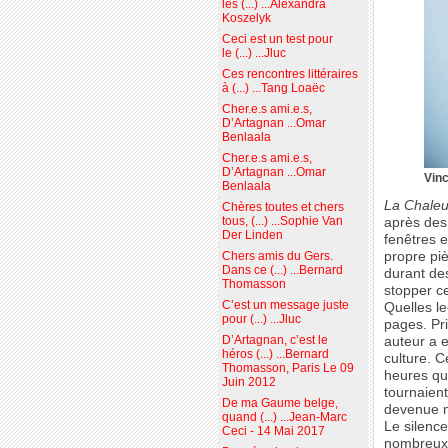
les (...) ...Alexandra
Koszelyk
Ceci est un test pour
le (...) ...Jluc
Ces rencontres littéraires
à (...) ...Tang Loaëc
Cher.e.s ami.e.s,
D’Artagnan ...Omar
Benlaala
Cher.e.s ami.e.s,
D’Artagnan ...Omar
Vinc
Benlaala
La Chaleu
Chères toutes et chers
tous, (...) ...Sophie Van
après des 
Der Linden
fenêtres 
propre piè
Chers amis du Gers.
Dans ce (...) ...Bernard
durant de
Thomasson
stopper ce
C’est un message juste
Quelles le
pour (...) ...Jluc
pages. Pri
D’Artagnan, c’est le
auteur a 
héros (...) ...Bernard
culture. C
Thomasson, Paris Le 09
heures qui
Juin 2012
tournaien
De ma Gaume belge,
devenue ma
quand (...) ...Jean-Marc
Le silence
Ceci - 14 Mai 2017
nombreux.