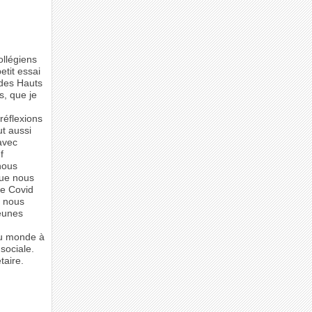
ollégiens
etit essai
 des Hauts
s, que je
réflexions
ut aussi
avec
f
nous
que nous
le Covid
n nous
Jeunes
 du monde à
sociale.
taire.