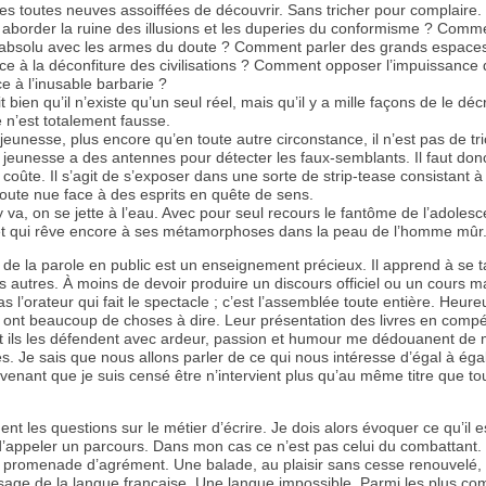
ces toutes neuves assoiffées de découvrir. Sans tricher pour complaire.
border la ruine des illusions et les duperies du conformisme ? Comm
’absolu avec les armes du doute ? Comment parler des grands espaces
ce à la déconfiture des civilisations ? Comment opposer l’impuissance 
ce à l’inusable barbarie ?
t bien qu’il n’existe qu’un seul réel, mais qu’il y a mille façons de le décr
 n’est totalement fausse.
jeunesse, plus encore qu’en toute autre circonstance, il n’est pas de tri
 jeunesse a des antennes pour détecter les faux-semblants. Il faut donc
coûte. Il s’agit de s’exposer dans une sorte de strip-tease consistant à
oute nue face à des esprits en quête de sens.
y va, on se jette à l’eau. Avec pour seul recours le fantôme de l’adoles
t et qui rêve encore à ses métamorphoses dans la peau de l’homme mûr
 de la parole en public est un enseignement précieux. Il apprend à se ta
s autres. À moins de devoir produire un discours officiel ou un cours ma
as l’orateur qui fait le spectacle ; c’est l’assemblée toute entière. Heu
 ont beaucoup de choses à dire. Leur présentation des livres en compét
t ils les défendent avec ardeur, passion et humour me dédouanent de
s. Je sais que nous allons parler de ce qui nous intéresse d’égal à éga
tervenant que je suis censé être n’intervient plus qu’au même titre que to
ent les questions sur le métier d’écrire. Je dois alors évoquer ce qu’il e
’appeler un parcours. Dans mon cas ce n’est pas celui du combattant. 
e promenade d’agrément. Une balade, au plaisir sans cesse renouvelé, 
sage de la langue française. Une langue impossible. Parmi les plus co