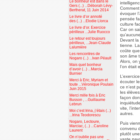
Le bonheur est dans le
intelligen
Gers (...) ...Déborah Lévy-
Comment a
Bertherat, 11 Juin 2014
évoquer l
Le livre d’or annoté
pensée fa
des (...) ...Elodie Llorca
culture fa
Le livre d’or. Exercice
Car on sai
périlleux ...Julie Ruocco
qu’aucune
Le retour est toujours
Devant la 
périlleux, ...Jean-Claude
tienne. La
Lalumière
coûte que 
Les rencontres de
son âme t
Nogaro (...) ...Ivan Péault
Alors, on 
Mais quel bonheur
l’on étai
d’avoir (...) ...Marcia
Burnier
L’exercice
Merci à Eric, Myriam et
écouter le
toute ...Véronique Poulain
ce n’est p
Juin 2015
les élèves
Merci mille fois à Eric
façon don
Busson , ...Guillaume
inquiétude
Lebrun
vite, l’in
Moi c’est Irina, j’étais (...)
autres.
...Irina Teodorescu
Nogaro, Lectoure,
Puis vienn
Marciac, (...) ...Caroline
convenu d
Laurent
plutôt un
On n’oublie pas une
vaste pay