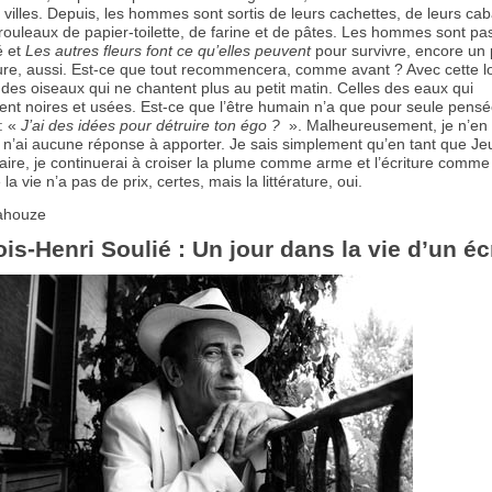
 villes. Depuis, les hommes sont sortis de leurs cachettes, de leurs ca
rouleaux de papier-toilette, de farine et de pâtes. Les hommes sont pa
é et
Les autres fleurs font ce qu’elles peuvent
pour survivre, encore un p
ture, aussi. Est-ce que tout recommencera, comme avant ? Avec cette lo
e des oiseaux qui ne chantent plus au petit matin. Celles des eaux qui
ent noires et usées. Est-ce que l’être humain n’a que pour seule pens
: «
J’ai des idées pour détruire ton égo ?
». Malheureusement, je n’en
je n’ai aucune réponse à apporter. Je sais simplement qu’en tant que J
ire, je continuerai à croiser la plume comme arme et l’écriture comme 
la vie n’a pas de prix, certes, mais la littérature, oui.
ahouze
is-Henri Soulié : Un jour dans la vie d’un éc