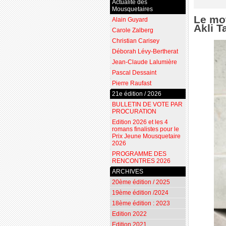
Actualité des
Mousquetaires
Le mot
Alain Guyard
Akli T
Carole Zalberg
Christian Carisey
Déborah Lévy-Bertherat
Jean-Claude Lalumière
Pascal Dessaint
Pierre Raufast
21e édition / 2026
BULLETIN DE VOTE PAR
PROCURATION
Edition 2026 et les 4
romans finalistes pour le
Prix Jeune Mousquetaire
2026
PROGRAMME DES
RENCONTRES 2026
ARCHIVES
20ème édition / 2025
19ème édition /2024
18ème édition : 2023
Edition 2022
Edition 2021