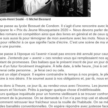
çois-Henri Soulié - © Michel Besnard
se passe au lycée Bossuet de Condom. Il s’agit d’une rencontre avec l
réparer le « Prix du Jeune Mousquetaire 2020 ». Nous devons parler de
des romans en compétition ainsi que des livres en général et de ceux q
 Je suis aussi là pour témoigner de mon aventure avec les mots. Nous
our réfléchir à ce que signifie l’acte d’écrire. C’est une scène de ma v
te une journée.
se passe à l’époque où l’avenir n’avait pas encore été annulé pour cau
taire. J’entends par « avenir » ces rendez-vous qui remplissaient nos 
ant de promesses. Des balises que le présent inscrit de jour en jour d
e d’un futur forcément imaginaire. À telle date, à telle heure, j’irai à cet 
rerai cette personne... je ferai ceci ou cela.
st un objet d’espoir. Il espère contraindre le temps à nos projets, le pli
oire à nos désirs. Il le soumet aussi à nos obligations et, par-là, nous 
s donc à l’heure, ce jour-là, au rendez-vous avec l’inconnu. Les jeune
seurs et l’écrivain. Prêts à partager quelque chose d’indéfinissable.
jours quelque inquiétude pour un homme vieillissant à se trouver confro
ement de la jeunesse. On se demande si l’on n’a pas trop usé et abus
comment retrouver leur fraîcheur sous la rouille de l’habitude. On se m
 des banalités conventionnelles. On espère répondre avec justesse fac