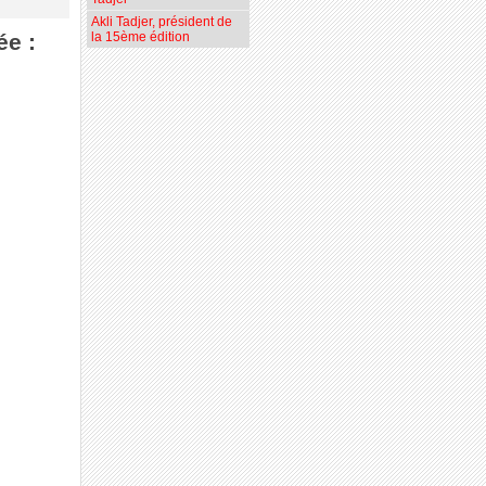
Akli Tadjer, président de
ée :
la 15ème édition