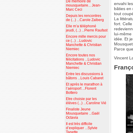
De mémoire de
envahi les
mousquetaire... Jean-
bâties en 
Marc Ceci
tout coup
Depuis les rencontres
La littéra
de (...) ...Carole Zalberg
fort. Cell
Elle m’a téléphoné
redevienn
jeudi, (...) ...Pierre Raufast
lui-même 
Encore mille mercis pour
idée. Et 
ce (...) ...Ludovic
Mousqueta
Manchette & Christian
Parce que 
Niemiec
Encore toutes nos
Vincent L
félicitations ...Ludovic
Manchette & Christian
Franço
Niemiec
Entre les discussions à
bâtons ...Louis Cabaret
Et après le marathon à
l’aéroport ...Florent
Bottero
Etre choisie par les
élèves (...) ...Caroline Vié
Finaliste Jeune
Mousquetaire ...Gaël
Octavia
Il est très difficile
d’expliquer ...Sylvie
Tanette