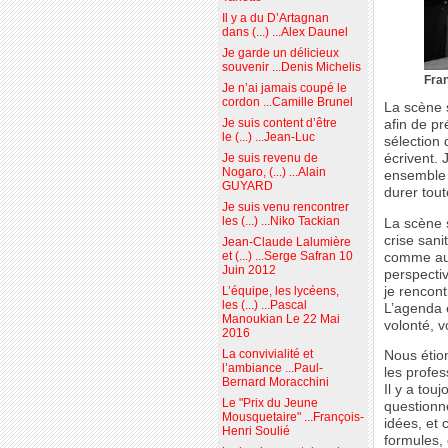
Il y a du D’Artagnan
dans (...) ...Alex Daunel
Je garde un délicieux
souvenir ...Denis Michelis
Fran
Je n’ai jamais coupé le
cordon ...Camille Brunel
La scène 
Je suis content d’être
afin de p
le (...) ...Jean-Luc
sélection 
écrivent.
Je suis revenu de
Nogaro, (...) ...Alain
ensemble p
GUYARD
durer tou
Je suis venu rencontrer
les (...) ...Niko Tackian
La scène 
crise sani
Jean-Claude Lalumière
et (...) ...Serge Safran 10
comme aut
Juin 2012
perspectiv
je rencont
L’équipe, les lycéens,
les (...) ...Pascal
L’agenda e
Manoukian Le 22 Mai
volonté, v
2016
La convivialité et
Nous étion
l’ambiance ...Paul-
les profes
Bernard Moracchini
Il y a tou
Le "Prix du Jeune
questionn
Mousquetaire" ...François-
idées, et 
Henri Soulié
formules,