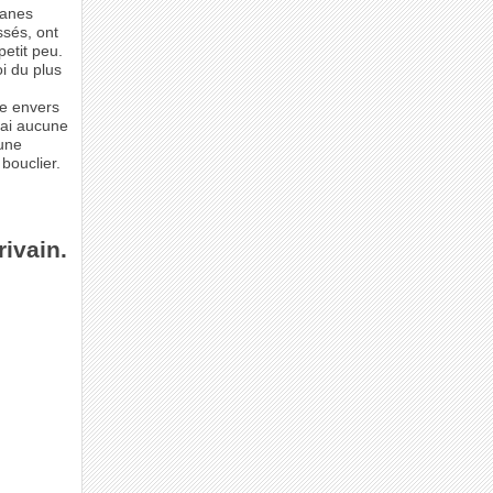
banes
ssés, ont
etit peu.
i du plus
ée envers
 ai aucune
eune
bouclier.
rivain.