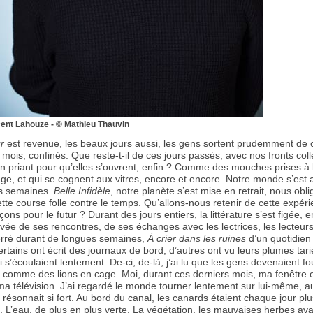
ent Lahouze - © Mathieu Thauvin
r
est revenue, les beaux jours aussi, les gens sortent prudemment de 
mois, confinés. Que reste-t-il de ces jours passés, avec nos fronts col
en priant pour qu’elles s’ouvrent, enfin ? Comme des mouches prises à 
ge, et qui se cognent aux vitres, encore et encore. Notre monde s’est 
s semaines.
Belle Infidèle
, notre planète s’est mise en retrait, nous obl
tte course folle contre le temps. Qu’allons-nous retenir de cette expér
çons pour le futur ? Durant des jours entiers, la littérature s’est figée, e
vée de ses rencontres, de ses échanges avec les lectrices, les lecteur
erré durant de longues semaines,
À crier dans les ruines
d’un quotidien
ertains ont écrit des journaux de bord, d’autres ont vu leurs plumes tari
 s’écoulaient lentement. De-ci, de-là, j’ai lu que les gens devenaient fou
t comme des lions en cage. Moi, durant ces derniers mois, ma fenêtre 
 télévision. J’ai regardé le monde tourner lentement sur lui-même, au 
 résonnait si fort. Au bord du canal, les canards étaient chaque jour plu
 L’eau, de plus en plus verte. La végétation, les mauvaises herbes ava