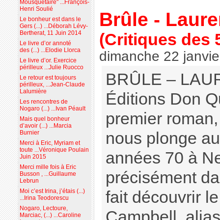
Mousquetaire" ...François-
Henri Soulié
Brûle - Laure
Le bonheur est dans le
Gers (...) ...Déborah Lévy-
Bertherat, 11 Juin 2014
(Critiques des 
Le livre d’or annoté
des (...) ...Elodie Llorca
dimanche 22 janvie
Le livre d’or. Exercice
périlleux ...Julie Ruocco
BRÛLE – LAU
Le retour est toujours
périlleux, ...Jean-Claude
Lalumière
Éditions Don Q
Les rencontres de
Nogaro (...) ...Ivan Péault
premier roman,
Mais quel bonheur
d’avoir (...) ...Marcia
nous plonge au
Burnier
Merci à Eric, Myriam et
toute ...Véronique Poulain
années 70 à Ne
Juin 2015
Merci mille fois à Eric
précisément dan
Busson , ...Guillaume
Lebrun
Moi c’est Irina, j’étais (...)
fait découvrir l
...Irina Teodorescu
Nogaro, Lectoure,
Campbell, alias
Marciac, (...) ...Caroline