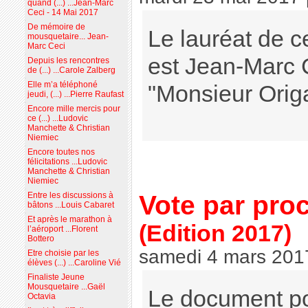
quand (...) ...Jean-Marc
Ceci - 14 Mai 2017
De mémoire de
Le lauréat de c
mousquetaire... Jean-
Marc Ceci
est Jean-Marc 
Depuis les rencontres
de (...) ...Carole Zalberg
Elle m’a téléphoné
"Monsieur Orig
jeudi, (...) ...Pierre Raufast
Encore mille mercis pour
ce (...) ...Ludovic
Manchette & Christian
Niemiec
Encore toutes nos
félicitations ...Ludovic
Manchette & Christian
Niemiec
Vote par pro
Entre les discussions à
bâtons ...Louis Cabaret
Et après le marathon à
(Edition 2017)
l’aéroport ...Florent
Bottero
samedi 4 mars 201
Etre choisie par les
élèves (...) ...Caroline Vié
Finaliste Jeune
Mousquetaire ...Gaël
Le document po
Octavia