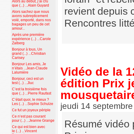
Alors au début, j’ai cru
que (...) ...Alain Guyard
revient depuis
Alors sachez que nous
avons subrepticement
Rencontres litt
volé, emporté, dans nos
bagages un peu de cet
amour...
Après une première
expérience (...) ...Carole
Zalberg
Bonjour à tous, Un
grand (...) ...Christian
Carisey
Bonjour Les amis, Je
Vidéo de la 
n’étais ...Jean-Claude
Lalumière
édition Prix 
Bonjour, ceci est un
test (...) ...Jluc
C’est la troisième fois
mousquetair
que (...) ...Pierre Raufast
C’était quoi, le mieux ?
jeudi 14 septembre
Les (...) ...Sophie Schulze
Ce fut un joyeux périple
Ce n’est pas courant
pour (...) ...Jeanne Grange
Résumé vidéo 
Ce qui est bien avec
le (...) ...Vincent