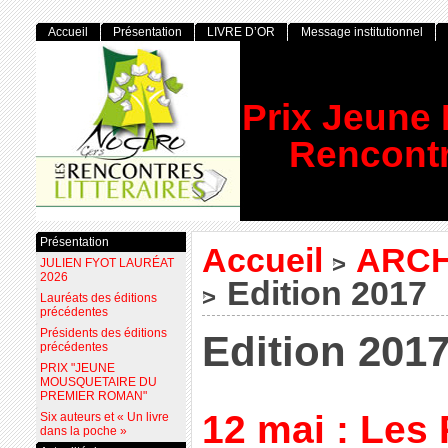
Accueil
Présentation
LIVRE D’OR
Message institutionnel
Prix Jeune
Rencontr
Présentation
Accueil
ARCH
>
JULIEN FYOT LAURÉAT
2026
Edition 2017
>
Lauréats des éditions
précédentes
Présidents des éditions
Edition 201
précédentes
PRIX "JEUNE
MOUSQUETAIRE DU
PREMIER ROMAN"
12 mai : Les
Six auteurs et « Un livre
dans la poche »