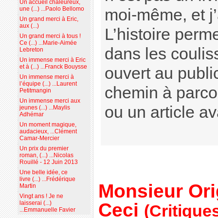
Un accueil chaleureux,
une (...) ...Paolo Bellomo
moi-même, et j’a
Un grand merci à Eric,
aux (...)
L’histoire perme
Un grand merci à tous !
Ce (...) ...Marie-Aimée
dans les coulis
Lebreton
Un immense merci à Eric
et à (...) ...Franck Bouysse
ouvert au publi
Un immense merci à
l’équipe (...) ...Laurent
chemin à parco
Petitmangin
Un immense merci aux
ou un article a
jeunes (...) ...Maylis
Adhémar
Un moment magique,
audacieux, ...Clément
Camar-Mercier
Un prix du premier
roman, (...) ...Nicolas
Rouillé - 12 Juin 2013
Une belle idée, ce
livre (...) ...Frédérique
Monsieur Ori
Martin
Vingt ans ! Je ne
Ceci
laisserai (...)
(Critique
...Emmanuelle Favier