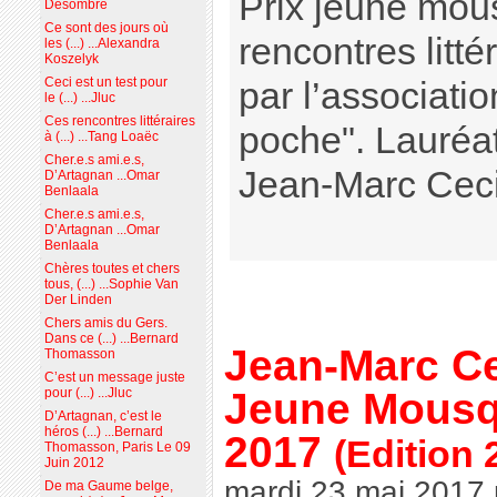
Prix jeune mou
Desombre
Ce sont des jours où
rencontres litt
les (...) ...Alexandra
Koszelyk
Ceci est un test pour
par l’associatio
le (...) ...Jluc
Ces rencontres littéraires
poche". Lauréat
à (...) ...Tang Loaëc
Cher.e.s ami.e.s,
Jean-Marc Ceci
D’Artagnan ...Omar
Benlaala
Cher.e.s ami.e.s,
D’Artagnan ...Omar
Benlaala
Chères toutes et chers
tous, (...) ...Sophie Van
Der Linden
Chers amis du Gers.
Dans ce (...) ...Bernard
Jean-Marc Ce
Thomasson
C’est un message juste
Jeune Mousq
pour (...) ...Jluc
D’Artagnan, c’est le
héros (...) ...Bernard
2017
(Edition 
Thomasson, Paris Le 09
Juin 2012
mardi 23 mai 2017
De ma Gaume belge,