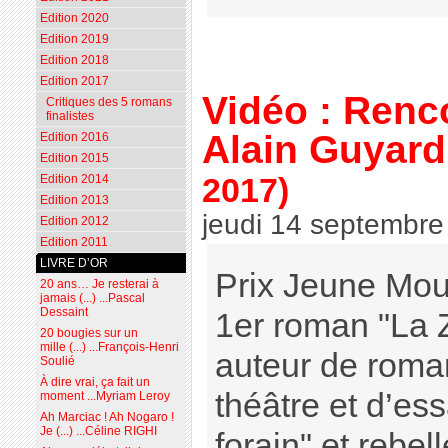
Edition 2020
Edition 2019
Edition 2018
Edition 2017
Vidéo : Renc
Critiques des 5 romans
finalistes
Alain Guyard
Edition 2016
Edition 2015
2017)
Edition 2014
Edition 2013
jeudi 14 septembre
Edition 2012
Edition 2011
LIVRE D’OR
Prix Jeune Mou
20 ans… Je resterai à
jamais (...) ...Pascal
Dessaint
1er roman "La 
20 bougies sur un
mille (...) ...François-Henri
auteur de roma
Soulié
À dire vrai, ça fait un
théâtre et d’es
moment ...Myriam Leroy
Ah Marciac ! Ah Nogaro !
Je (...) ...Céline RIGHI
forain" et rebel