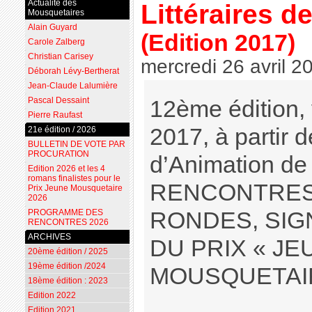
Actualité des
Littéraires d
Mousquetaires
Alain Guyard
(Edition 2017)
Carole Zalberg
Christian Carisey
mercredi 26 avril 2
Déborah Lévy-Bertherat
Jean-Claude Lalumière
Pascal Dessaint
12ème édition,
Pierre Raufast
2017, à partir d
21e édition / 2026
BULLETIN DE VOTE PAR
PROCURATION
d’Animation de
Edition 2026 et les 4
romans finalistes pour le
RENCONTRES,
Prix Jeune Mousquetaire
2026
RONDES, SIG
PROGRAMME DES
RENCONTRES 2026
ARCHIVES
DU PRIX « JE
20ème édition / 2025
19ème édition /2024
MOUSQUETAIRE
18ème édition : 2023
Edition 2022
Edition 2021