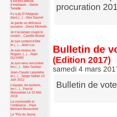
Il est très difficile
procuration 201
d’expliquer ...Sylvie
Tanette
Il y a du D’Artagnan
dans (...) ...Alex Daunel
Je garde un délicieux
souvenir ...Denis Michelis
Je n’ai jamais coupé le
cordon ...Camille Brunel
Je suis content d’être
le (...) ...Jean-Luc
Bulletin de v
Je suis revenu de
Nogaro, (...) ...Alain
(Edition 2017)
GUYARD
Je suis venu rencontrer
samedi 4 mars 201
les (...) ...Niko Tackian
Jean-Claude Lalumière
et (...) ...Serge Safran 10
Juin 2012
Bulletin de vot
L’équipe, les lycéens,
les (...) ...Pascal
Manoukian Le 22 Mai
2016
La convivialité et
l’ambiance ...Paul-
Bernard Moracchini
Le "Prix du Jeune