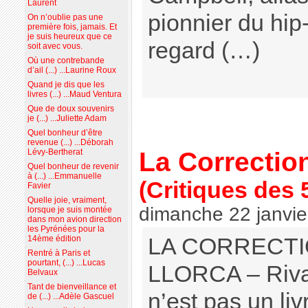
Laurent
pionnier du hip-
On n’oublie pas une
première fois, jamais. Et
je suis heureux que ce
regard (…)
soit avec vous.
Où une contrebande
d’ail (...) ...Laurine Roux
Quand je dis que les
livres (...) ...Maud Ventura
Que de doux souvenirs
je (...) ...Juliette Adam
Quel bonheur d’être
revenue (...) ...Déborah
La Correction
Lévy-Bertherat
Quel bonheur de revenir
à (...) ...Emmanuelle
(Critiques des 
Favier
Quelle joie, vraiment,
dimanche 22 janvie
lorsque je suis montée
dans mon avion direction
les Pyrénées pour la
LA CORRECTI
14ème édition
Rentré à Paris et
pourtant, (...) ...Lucas
LLORCA – Riva
Belvaux
Tant de bienveillance et
n’est pas un liv
de (...) ...Adèle Gascuel