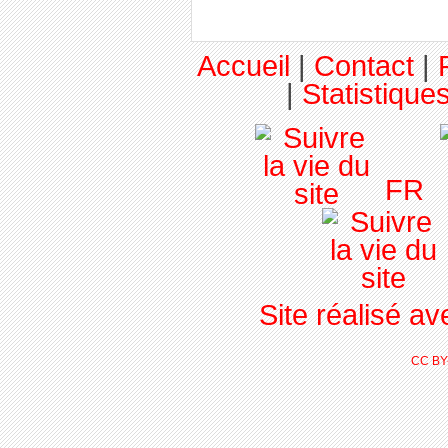
Accueil
|
Contact
|
|
Statistiques
FR
Site réalisé a
CC BY