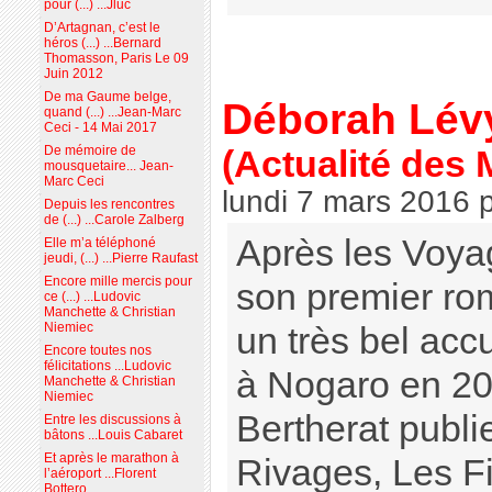
pour (...) ...Jluc
D’Artagnan, c’est le
héros (...) ...Bernard
Thomasson, Paris Le 09
Juin 2012
De ma Gaume belge,
Déborah Lévy
quand (...) ...Jean-Marc
Ceci - 14 Mai 2017
De mémoire de
(Actualité des
mousquetaire... Jean-
Marc Ceci
lundi 7 mars 2016
Depuis les rencontres
de (...) ...Carole Zalberg
Après les Voya
Elle m’a téléphoné
jeudi, (...) ...Pierre Raufast
Encore mille mercis pour
son premier rom
ce (...) ...Ludovic
Manchette & Christian
Niemiec
un très bel acc
Encore toutes nos
félicitations ...Ludovic
à Nogaro en 20
Manchette & Christian
Niemiec
Bertherat publi
Entre les discussions à
bâtons ...Louis Cabaret
Et après le marathon à
Rivages, Les F
l’aéroport ...Florent
Bottero