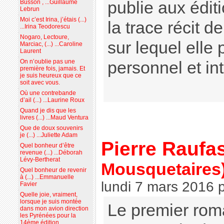
publie aux éditi
Busson , ...Guillaume
Lebrun
Moi c’est Irina, j’étais (...)
la trace récit d
...Irina Teodorescu
Nogaro, Lectoure,
sur lequel elle 
Marciac, (...) ...Caroline
Laurent
On n’oublie pas une
personnel et in
première fois, jamais. Et
je suis heureux que ce
soit avec vous.
Où une contrebande
d’ail (...) ...Laurine Roux
Quand je dis que les
livres (...) ...Maud Ventura
Que de doux souvenirs
je (...) ...Juliette Adam
Pierre Raufa
Quel bonheur d’être
revenue (...) ...Déborah
Lévy-Bertherat
Mousquetaires
Quel bonheur de revenir
à (...) ...Emmanuelle
lundi 7 mars 2016
Favier
Quelle joie, vraiment,
lorsque je suis montée
Le premier rom
dans mon avion direction
les Pyrénées pour la
14ème édition