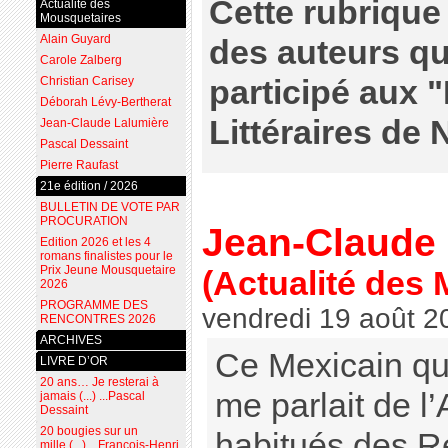
Cette rubrique 
Actualité des
Mousquetaires
Alain Guyard
des auteurs qu
Carole Zalberg
participé aux 
Christian Carisey
Déborah Lévy-Bertherat
Littéraires de
Jean-Claude Lalumière
Pascal Dessaint
Pierre Raufast
21e édition / 2026
BULLETIN DE VOTE PAR
PROCURATION
Jean-Claude
Edition 2026 et les 4
romans finalistes pour le
Prix Jeune Mousquetaire
(Actualité des
2026
PROGRAMME DES
vendredi 19 août 2
RENCONTRES 2026
ARCHIVES
Ce Mexicain qu
LIVRE D’OR
20 ans… Je resterai à
me parlait de l
jamais (...) ...Pascal
Dessaint
20 bougies sur un
habitués des Re
mille (...) ...François-Henri