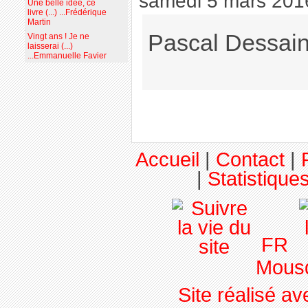
samedi 5 mars 201
Une belle idée, ce
livre (...) ...Frédérique
Martin
Pascal Dessain
Vingt ans ! Je ne
laisserai (...)
...Emmanuelle Favier
Accueil
|
Contact
|
|
Statistiques
FR
Mousq
Site réalisé a