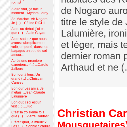
Soulié
de Nogaro auro
À dire vrai, ça fait un
moment ...Myriam Leroy
titre le style d
Ah Marciac ! Ah Nogaro !
Je (...) ...Céline RIGHI
Alors au début, j’ai cru
Lalumière, ironi
que (...) ...Alain Guyard
Alors sachez que nous
et léger, mais 
avons subrepticement
volé, emporté, dans nos
bagages un peu de cet
dernier roman p
amour...
Après une première
Arthaud et ne 
expérience (...) ...Carole
Zalberg
Bonjour à tous, Un
grand (...) ...Christian
Carisey
Bonjour Les amis, Je
n’étais ...Jean-Claude
Lalumière
Bonjour, ceci est un
test (...) ...Jluc
Christian Ca
C’est la troisième fois
que (...) ...Pierre Raufast
Mousquetaires
C’était quoi, le mieux ?
Les (...) ...Sophie Schulze