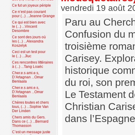
vendredi 19 août 2
Ce fut un joyeux périple
Ce n’est pas courant
pour (...) ...Jeanne Grange
Paru au Cherch
Ce qui est bien avec
le (...) ...Vincent
Confusion du m
Desombre
Ce sont des jours où
les (...) ...Alexandra
troisième roman
Koszelyk
Ceci est un test pour
Carisey. Explor
le (...) ...Jluc
Ces rencontres littéraires
à (...) ...Tang Loaëc
historique com
Cher.e.s ami.e.s,
D’Artagnan ...Omar
du roi, son pre
Benlaala
Cher.e.s ami.e.s,
Le Testament d
D’Artagnan ...Omar
Benlaala
Chères toutes et chers
Christian Carise
tous, (...) ...Sophie Van
Der Linden
dans l’Espagne 
Chers amis du Gers.
Dans ce (...) ...Bernard
Thomasson
C’est un message juste