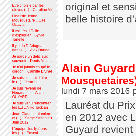
original et sen
Etre choisie par les
élèves (...) ...Caroline Vié
belle histoire d
Finaliste Jeune
Mousquetaire ...Gaël
Octavia
Il est très difficile
d’expliquer ...Sylvie
Tanette
Il y a du D’Artagnan
dans (...) ...Alex Daunel
Je garde un délicieux
souvenir ...Denis Michelis
Alain Guyard
Je n’ai jamais coupé le
cordon ...Camille Brunel
Mousquetaires
Je suis content d’être
le (...) ...Jean-Luc
Je suis revenu de
lundi 7 mars 2016
Nogaro, (...) ...Alain
GUYARD
Lauréat du Pri
Je suis venu rencontrer
les (...) ...Niko Tackian
Jean-Claude Lalumière
en 2012 avec L
et (...) ...Serge Safran 10
Juin 2012
Guyard revient
L’équipe, les lycéens,
les (...) ...Pascal