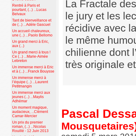
La Fractale des 
Rentré à Paris et
pourtant, (...) ...Lucas
le jury et les le
Belvaux
Tant de bienveillance et
récidive avec l
de (...) ...Adèle Gascuel
Un accueil chaleureux,
une (...) ...Paolo Bellomo
le même humour
Un grand merci à Eric,
aux (...)
chilienne dont l
Un grand merci à tous !
Ce (...) ...Marie-Aimée
Lebreton
très originale e
Un immense merci à Eric
et à (...) ...Franck Bouysse
Un immense merci à
l’équipe (...) ...Laurent
Petitmangin
Un immense merci aux
jeunes (...) ...Maylis
Adhémar
Un moment magique,
Pascal Dessa
audacieux, ...Clément
Camar-Mercier
Un prix du premier
Mousquetaires
roman, (...) ...Nicolas
Rouillé - 12 Juin 2013