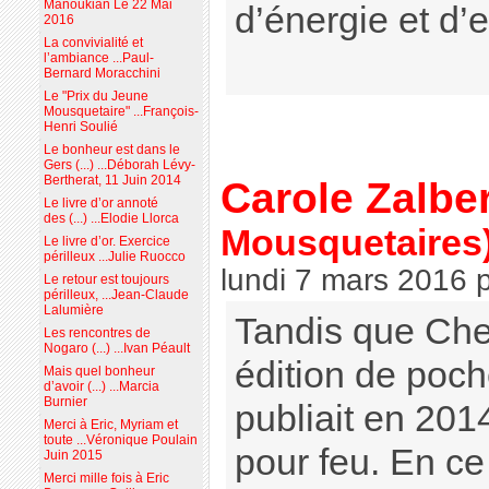
Manoukian Le 22 Mai
d’énergie et d’
2016
La convivialité et
l’ambiance ...Paul-
Bernard Moracchini
Le "Prix du Jeune
Mousquetaire" ...François-
Henri Soulié
Le bonheur est dans le
Gers (...) ...Déborah Lévy-
Bertherat, 11 Juin 2014
Carole Zalbe
Le livre d’or annoté
des (...) ...Elodie Llorca
Mousquetaires
Le livre d’or. Exercice
périlleux ...Julie Ruocco
lundi 7 mars 2016
Le retour est toujours
périlleux, ...Jean-Claude
Lalumière
Tandis que Che
Les rencontres de
Nogaro (...) ...Ivan Péault
édition de poch
Mais quel bonheur
d’avoir (...) ...Marcia
Burnier
publiait en 201
Merci à Eric, Myriam et
toute ...Véronique Poulain
pour feu. En ce
Juin 2015
Merci mille fois à Eric