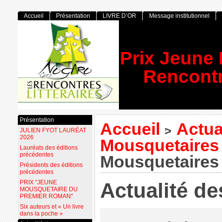
Accueil
Présentation
LIVRE D’OR
Message institutionnel
Prix Jeune
Rencontr
Présentation
Accueil
Actua
>
JULIEN FYOT LAURÉAT
2026
Mousquetaires
Lauréats des éditions
précédentes
Mousquetaires
Présidents des éditions
précédentes
PRIX "JEUNE
Actualité d
MOUSQUETAIRE DU
PREMIER ROMAN"
Six auteurs et « Un livre
dans la poche »