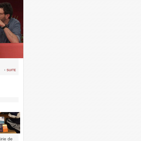
suite
irie de