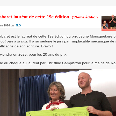
baret lauréat de cette 19e édition.
(19ème édition
uin 2024
par
JLG
abaret est le lauréat de cette 19e édition du prix Jeune Mousquetaire 
out part à la nuit
. Il a su séduire le jury par l’implacable mécanique de 
’efficacité de son écriture. Bravo !
viendra en 2025, pour les 20 ans du prix.
se du chèque au lauréat par Christine Campistron pour la mairie de No