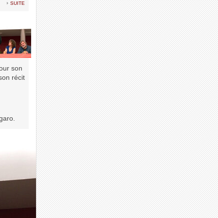
suite
pour son
son récit
garo.