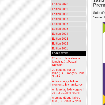
18h3
Prem
Edition 2020
Edition 2019
Salle d’
Edition 2018
Suivie 
Edition 2017
Edition 2016
Edition 2015
Edition 2014
Edition 2013
Edition 2012
Edition 2011
LIVRE D’OR
20 ans… Je resterai à
jamais (...) ...Pascal
Dessaint
20 bougies sur un
mille (...) ...François-Henri
Soulié
À dire vrai, ça fait un
moment ...Myriam Leroy
Ah Marciac ! Ah Nogaro !
Je (...) ...Céline RIGHI
Alors au début, j’ai cru
que (...) ...Alain Guyard