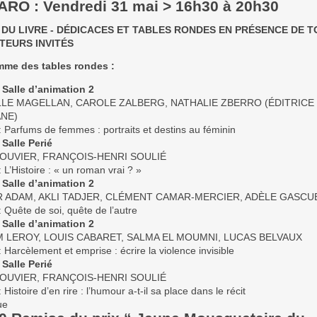
RO : Vendredi 31 mai > 16h30 à 20h30
DU LIVRE - DÉDICACES ET TABLES RONDES EN PRÉSENCE DE T
TEURS INVITÉS
mme des tables rondes :
 Salle d’animation 2
LE MAGELLAN, CAROLE ZALBERG, NATHALIE ZBERRO (ÉDITRICE
ANE)
 Parfums de femmes : portraits et destins au féminin
 Salle Perié
OUVIER, FRANÇOIS-HENRI SOULIÉ
L’Histoire : « un roman vrai ? »
 Salle d’animation 2
R ADAM, AKLI TADJER, CLÉMENT CAMAR-MERCIER, ADÈLE GASCU
 Quête de soi, quête de l’autre
 Salle d’animation 2
 LEROY, LOUIS CABARET, SALMA EL MOUMNI, LUCAS BELVAUX
Harcèlement et emprise : écrire la violence invisible
 Salle Perié
OUVIER, FRANÇOIS-HENRI SOULIÉ
Histoire d’en rire : l’humour a-t-il sa place dans le récit
ue