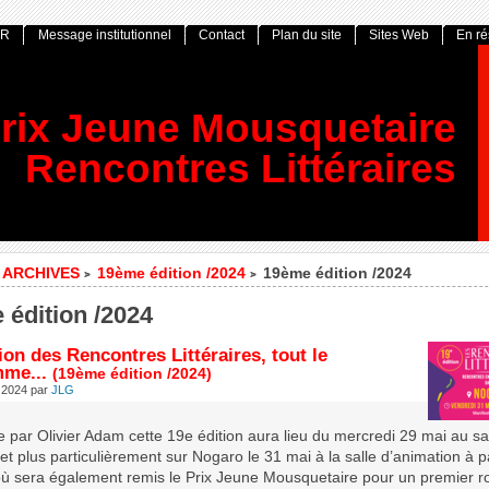
OR
Message institutionnel
Contact
Plan du site
Sites Web
En r
rix Jeune Mousquetaire
Rencontres Littéraires
ARCHIVES
19ème édition /2024
19ème édition /2024
>
>
 édition /2024
ion des Rencontres Littéraires, tout le
me...
(19ème édition /2024)
 2024
par
JLG
e par Olivier Adam cette 19e édition aura lieu du mercredi 29 mai au s
 et plus particulièrement sur Nogaro le 31 mai à la salle d’animation à p
ù sera également remis le Prix Jeune Mousquetaire pour un premier 