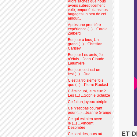
Alors sachez que nous
avons subrepticement
volé, emporté, dans nos
bagages un peu de cet
amour...
Après une première
expérience (...) ...Carole
Zalberg
Bonjour à tous, Un
grand (...) ...Christian
Carisey
Bonjour Les amis, Je
n’étais ...Jean-Claude
Lalumière
Bonjour, ceci est un
test (...) ...Jluc
C’est la troisième fois
que (...) ...Pierre Raufast
C’était quoi, le mieux ?
Les (...) ...Sophie Schulze
Ce fut un joyeux périple
Ce n’est pas courant
pour (...) ...Jeanne Grange
Ce qui est bien avec
le (...) ...Vincent
Desombre
ET 
Ce sont des jours où