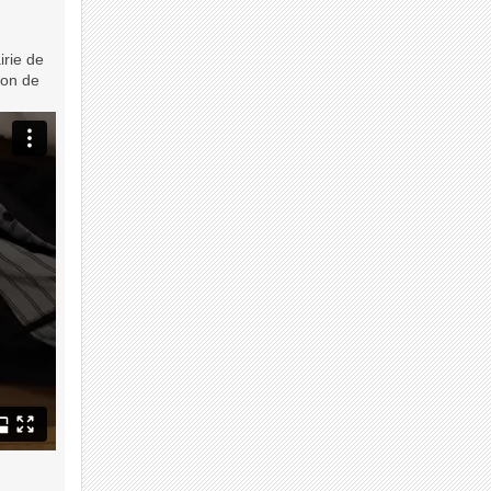
irie de
ion de