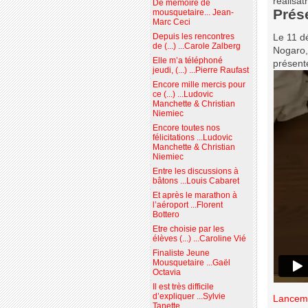
réalisat
De mémoire de
Prése
mousquetaire... Jean-
Marc Ceci
Depuis les rencontres
Le 11 dé
de (...) ...Carole Zalberg
Nogaro, 
Elle m’a téléphoné
présente
jeudi, (...) ...Pierre Raufast
Encore mille mercis pour
ce (...) ...Ludovic
Manchette & Christian
Niemiec
Encore toutes nos
félicitations ...Ludovic
Manchette & Christian
Niemiec
Entre les discussions à
bâtons ...Louis Cabaret
Et après le marathon à
l’aéroport ...Florent
Bottero
Etre choisie par les
élèves (...) ...Caroline Vié
Finaliste Jeune
Mousquetaire ...Gaël
Octavia
Il est très difficile
d’expliquer ...Sylvie
Lanceme
Tanette