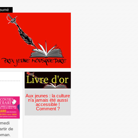
ésumé
Aux jeunes : la culture
n’a jamais été aussi
accessible !
Comment ?
amedi
artir de
roman.