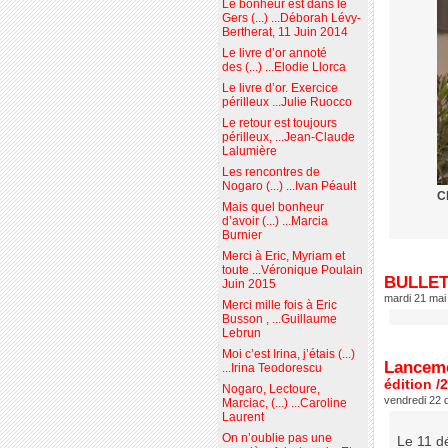
Le bonheur est dans le
Gers (...) ...Déborah Lévy-
Bertherat, 11 Juin 2014
Le livre d’or annoté
des (...) ...Elodie Llorca
Le livre d’or. Exercice
périlleux ...Julie Ruocco
Le retour est toujours
périlleux, ...Jean-Claude
Lalumière
Les rencontres de
Nogaro (...) ...Ivan Péault
C
Mais quel bonheur
d’avoir (...) ...Marcia
Burnier
Merci à Eric, Myriam et
toute ...Véronique Poulain
BULLET
Juin 2015
mardi 21 mai
Merci mille fois à Eric
Busson , ...Guillaume
Lebrun
Moi c’est Irina, j’étais (...)
Lanceme
...Irina Teodorescu
édition /
Nogaro, Lectoure,
vendredi 22
Marciac, (...) ...Caroline
Laurent
On n’oublie pas une
Le 11 dé