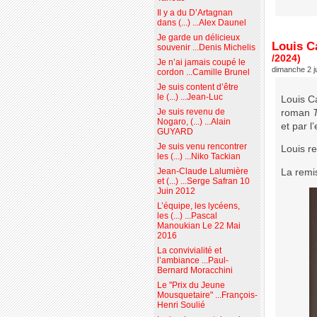
Il y a du D’Artagnan
dans (...) ...Alex Daunel
Je garde un délicieux
Louis Ca
souvenir ...Denis Michelis
/2024)
Je n’ai jamais coupé le
dimanche 2 j
cordon ...Camille Brunel
Je suis content d’être
le (...) ...Jean-Luc
Louis C
Je suis revenu de
roman
T
Nogaro, (...) ...Alain
et par l
GUYARD
Je suis venu rencontrer
Louis re
les (...) ...Niko Tackian
Jean-Claude Lalumière
La remi
et (...) ...Serge Safran 10
Juin 2012
L’équipe, les lycéens,
les (...) ...Pascal
Manoukian Le 22 Mai
2016
La convivialité et
l’ambiance ...Paul-
Bernard Moracchini
Le "Prix du Jeune
Mousquetaire" ...François-
Henri Soulié