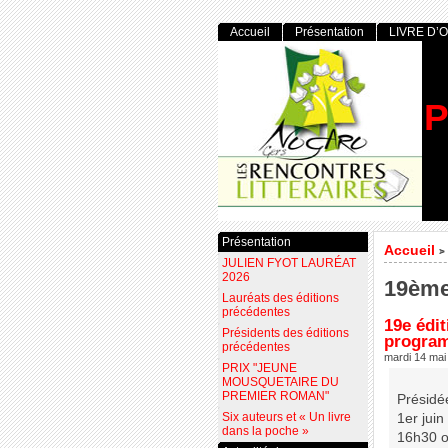
Accueil
Présentation
LIVRE D’
P
Présentation
Accueil
>
JULIEN FYOT LAURÉAT
2026
19ème
Lauréats des éditions
précédentes
19e édit
Présidents des éditions
program
précédentes
mardi 14 mai
PRIX "JEUNE
MOUSQUETAIRE DU
PREMIER ROMAN"
Présidé
Six auteurs et « Un livre
1er juin
dans la poche »
16h30 o