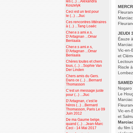
les (...) ...Alexandra
Koszelyk
MERCRE
Ceci est un test pour
Fleuranc
le (...) ...Jluc
Marciac 
Ces rencontres littéraires
Fleuran
à (...) ...Tang Loaëc
Cher.e.s ami.e.s,
JEUDI 
D’Artagnan ...Omar
Éauze à 
Benlaala
Marciac 
Cher.e.s ami.e.s,
Vic-en-B
D’Artagnan ...Omar
Benlaala
et Clém
Lectour
Chères toutes et chers
tous, (...) ...Sophie Van
Riscle 
Der Linden
Lombez 
Chers amis du Gers.
Dans ce (...) ...Bernard
SAMEDI
Thomasson
Nogaro 
C’est un message juste
Le Houg
pour (...) ...Jluc
Marciac 
D’Artagnan, c’est le
Fleuranc
héros (...) ...Bernard
Thomasson, Paris Le 09
Vic-en-B
Juin 2012
et Salm
De ma Gaume belge,
Marciac
quand (...) ...Jean-Marc
du film
Ceci - 14 Mai 2017