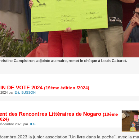
hristine Campistron, adjointe au maire, remet le chèque à Louis Cabaret.
IN DE VOTE 2024
(19ème édition /2024)
 2024
par
Eric BUSSON
nt des Rencontres Littéraires de Nogaro
(19ème
2024)
 décembre 2023
par
JLG
cembre 2023 la junior association "Un livre dans la poche", avec la ma