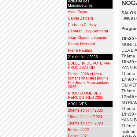
NOGA
Actualité des
Mousquetaires
Alain Guyard
SALON 
Carole Zalberg
LES AU
Christian Carisey
Progra
Déborah Lévy-Bertherat
Jean-Claude Lalumière
16h30 •
Pascal Dessaint
MURIEL
DÉA LI
Pierre Raufast
Thème :
21e édition / 2026
16h30 •
BULLETIN DE VOTE PAR
YANN B
PROCURATION
Thème : 
Edition 2026 et les 4
romans finalistes pour le
17h00 •
Prix Jeune Mousquetaire
OLIVIE
2026
Thème :
PROGRAMME DES
17h45 •
RENCONTRES 2026
MYRIAM
ARCHIVES
Thème : 
20ème édition / 2025
19h30 •
19ème édition /2024
YANN B
18ème édition : 2023
Thème : 
Edition 2022
historiq
Edition 2021