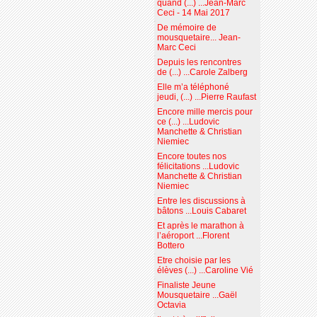
quand (...) ...Jean-Marc
Ceci - 14 Mai 2017
De mémoire de
mousquetaire... Jean-
Marc Ceci
Depuis les rencontres
de (...) ...Carole Zalberg
Elle m’a téléphoné
jeudi, (...) ...Pierre Raufast
Encore mille mercis pour
ce (...) ...Ludovic
Manchette & Christian
Niemiec
Encore toutes nos
félicitations ...Ludovic
Manchette & Christian
Niemiec
Entre les discussions à
bâtons ...Louis Cabaret
Et après le marathon à
l’aéroport ...Florent
Bottero
Etre choisie par les
élèves (...) ...Caroline Vié
Finaliste Jeune
Mousquetaire ...Gaël
Octavia