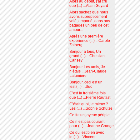
Alors au début, j’ai cru
que (...) ...Alain Guyard
Alors sachez que nous
avons subrepticement
volé, emporté, dans nos
bagages un peu de cet
amour...
Après une première
expérience (...) ...Carole
Zalberg
Bonjour à tous, Un
grand (...) ...Christian
Carisey
Bonjour Les amis, Je
n’étais ...Jean-Claude
Lalumière
Bonjour, ceci est un
test (...) ...Jluc
C’est la troisième fois
que (...) ...Pierre Raufast
C’était quoi, le mieux ?
Les (...) ...Sophie Schulze
Ce fut un joyeux périple
Ce n’est pas courant
pour (...) ...Jeanne Grange
Ce qui est bien avec
le (...) ...Vincent