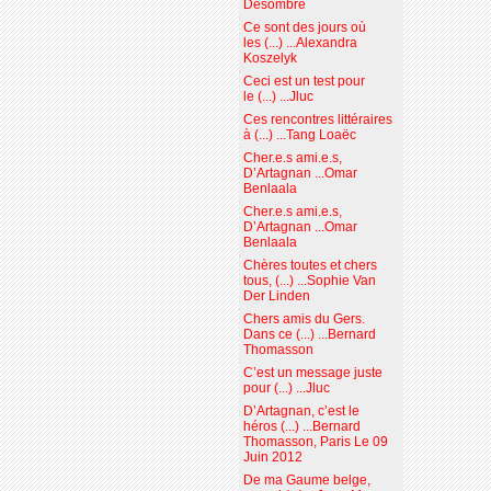
Desombre
Ce sont des jours où
les (...) ...Alexandra
Koszelyk
Ceci est un test pour
le (...) ...Jluc
Ces rencontres littéraires
à (...) ...Tang Loaëc
Cher.e.s ami.e.s,
D’Artagnan ...Omar
Benlaala
Cher.e.s ami.e.s,
D’Artagnan ...Omar
Benlaala
Chères toutes et chers
tous, (...) ...Sophie Van
Der Linden
Chers amis du Gers.
Dans ce (...) ...Bernard
Thomasson
C’est un message juste
pour (...) ...Jluc
D’Artagnan, c’est le
héros (...) ...Bernard
Thomasson, Paris Le 09
Juin 2012
De ma Gaume belge,