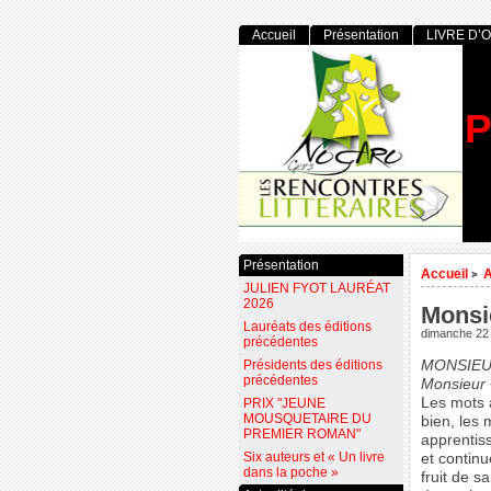
Accueil
Présentation
LIVRE D’
P
Présentation
Accueil
>
JULIEN FYOT LAURÉAT
2026
Monsi
Lauréats des éditions
dimanche 22 
précédentes
Présidents des éditions
MONSIEU
précédentes
Monsieur 
Les mots 
PRIX "JEUNE
MOUSQUETAIRE DU
bien, les 
PREMIER ROMAN"
apprentiss
Six auteurs et « Un livre
et continu
dans la poche »
fruit de s