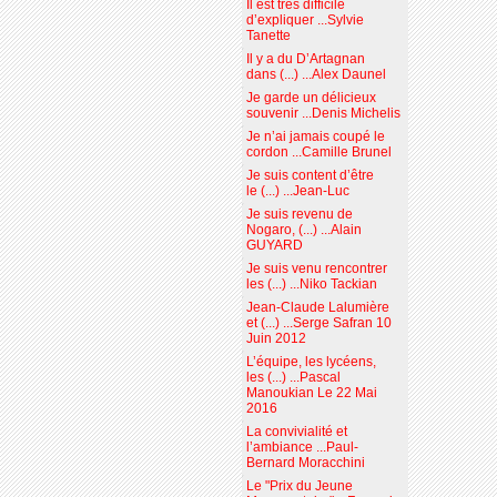
Il est très difficile
d’expliquer ...Sylvie
Tanette
Il y a du D’Artagnan
dans (...) ...Alex Daunel
Je garde un délicieux
souvenir ...Denis Michelis
Je n’ai jamais coupé le
cordon ...Camille Brunel
Je suis content d’être
le (...) ...Jean-Luc
Je suis revenu de
Nogaro, (...) ...Alain
GUYARD
Je suis venu rencontrer
les (...) ...Niko Tackian
Jean-Claude Lalumière
et (...) ...Serge Safran 10
Juin 2012
L’équipe, les lycéens,
les (...) ...Pascal
Manoukian Le 22 Mai
2016
La convivialité et
l’ambiance ...Paul-
Bernard Moracchini
Le "Prix du Jeune