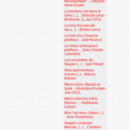
Mousquetaire" ...François-
Henri Soulié
Le bonheur est dans le
Gers (...) ...Déborah Lévy-
Bertherat, 11 Juin 2014
Le livre d’or annoté
des (...) ...Elodie Llorca
Le livre d’or. Exercice
périlleux ...Julie Ruocco
Le retour est toujours
périlleux, ...Jean-Claude
Lalumière
Les rencontres de
Nogaro (...) ...Ivan Péault
Mais quel bonheur
d’avoir (...) ...Marcia
Burnier
Merci à Eric, Myriam et
toute ...Véronique Poulain
Juin 2015
Merci mille fois à Eric
Busson , ...Guillaume
Lebrun
Moi c’est Irina, j’étais (...)
...Irina Teodorescu
Nogaro, Lectoure,
Marciac, (...) ...Caroline