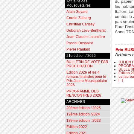
Actualité des
du papier 
Mousquetaires
les habit
Italien. 
Alain Guyard
contés le 
Carole Zalberg
pas seulem
Christian Carisey
Pour l’in
Déborah Lévy-Bertherat
Anna TR
Jean-Claude Lalumière
Pascal Dessaint
Pierre Raufast
Eric BU
Articles 
21e édition / 2026
BULLETIN DE VOTE PAR
JULIEN 
PROGRA
PROCURATION
BULLETI
Edition 2026 et les 4
Edition 2
Le lauréa
romans finalistes pour le
[...]
Prix Jeune Mousquetaire
2026
PROGRAMME DES
RENCONTRES 2026
ARCHIVES
20ème édition / 2025
19ème édition /2024
18ème édition : 2023
Edition 2022
Edition 2021