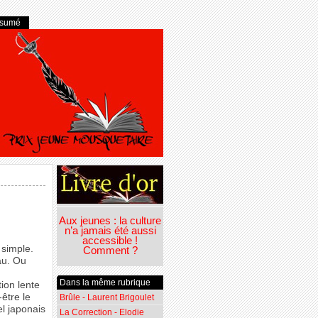
ésumé
Aux jeunes : la culture
n’a jamais été aussi
accessible !
 simple.
Comment ?
au. Ou
Dans la même rubrique
ion lente
être le
Brûle - Laurent Brigoulet
el japonais
La Correction - Elodie