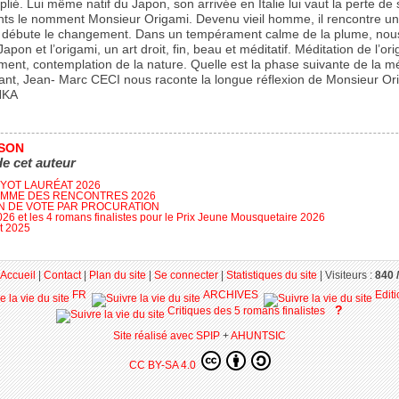
plié. Lui même natif du Japon, son arrivée en Italie lui vaut la perte d
ants le nomment Monsieur Origami. Devenu vieil homme, il rencontre un
Là débute le changement. Dans un tempérament calme de la plume, nou
Japon et l’origami, un art droit, fin, beau et méditatif. Méditation de l’or
ent, contemplation de la nature. Quelle est la phase suivante de la mé
stant, Jean- Marc CECI nous raconte la longue réflexion de Monsieur O
NKA
SSON
de cet auteur
FYOT LAURÉAT 2026
MME DES RENCONTRES 2026
N DE VOTE PAR PROCURATION
026 et les 4 romans finalistes pour le Prix Jeune Mousquetaire 2026
t 2025
Accueil
|
Contact
|
Plan du site
|
Se connecter
|
Statistiques du site
|
Visiteurs :
840 /
FR
ARCHIVES
Edit
?
Critiques des 5 romans finalistes
Site réalisé avec SPIP
+
AHUNTSIC
CC BY-SA 4.0