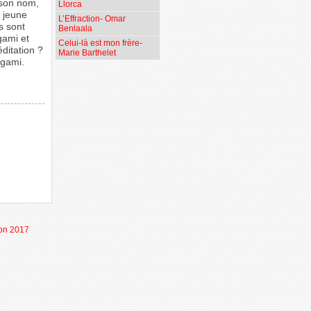
e son nom,
Llorca
 jeune
L’Effraction- Omar
s sont
Benlaala
igami et
Celui-là est mon frère-
ditation ?
Marie Barthelet
rigami.
ion 2017