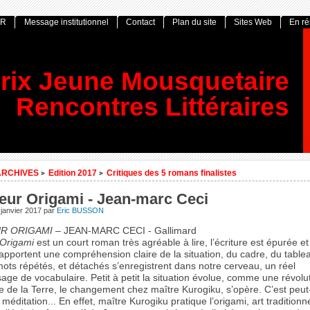
OR
Message institutionnel
Contact
Plan du site
Sites Web
En r
rix Jeune Mousquetaire
Rencontres Littéraires
ARCHIVES
Edition 2017
Critiques des 5 romans finalistes
>
>
eur Origami - Jean-marc Ceci
janvier 2017
par
Eric BUSSON
R ORIGAMI
– JEAN-MARC CECI - Gallimard
Origami
est un court roman très agréable à lire, l’écriture est épurée et
apportent une compréhension claire de la situation, du cadre, du table
mots répétés, et détachés s’enregistrent dans notre cerveau, un réel
age de vocabulaire. Petit à petit la situation évolue, comme une révolut
e de la Terre, le changement chez maître Kurogiku, s’opère. C’est peut-
a méditation... En effet, maître Kurogiku pratique l’origami, art traditionn