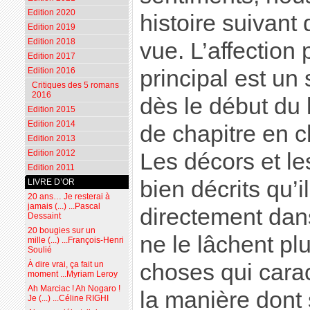
Edition 2020
histoire suivant 
Edition 2019
Edition 2018
vue. L’affection
Edition 2017
principal est un
Edition 2016
Critiques des 5 romans
2016
dès le début du l
Edition 2015
Edition 2014
de chapitre en c
Edition 2013
Edition 2012
Les décors et le
Edition 2011
bien décrits qu’i
LIVRE D’OR
20 ans… Je resterai à
jamais (...) ...Pascal
directement dans 
Dessaint
20 bougies sur un
ne le lâchent pl
mille (...) ...François-Henri
Soulié
choses qui cara
À dire vrai, ça fait un
moment ...Myriam Leroy
Ah Marciac ! Ah Nogaro !
la manière dont 
Je (...) ...Céline RIGHI