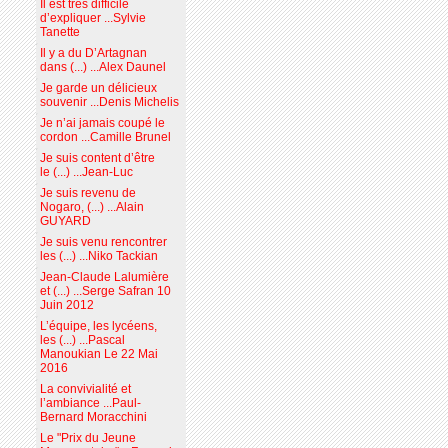
Il est très difficile
d’expliquer ...Sylvie
Tanette
Il y a du D’Artagnan
dans (...) ...Alex Daunel
Je garde un délicieux
souvenir ...Denis Michelis
Je n’ai jamais coupé le
cordon ...Camille Brunel
Je suis content d’être
le (...) ...Jean-Luc
Je suis revenu de
Nogaro, (...) ...Alain
GUYARD
Je suis venu rencontrer
les (...) ...Niko Tackian
Jean-Claude Lalumière
et (...) ...Serge Safran 10
Juin 2012
L’équipe, les lycéens,
les (...) ...Pascal
Manoukian Le 22 Mai
2016
La convivialité et
l’ambiance ...Paul-
Bernard Moracchini
Le "Prix du Jeune