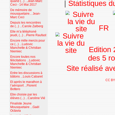
|
Statistiques du
quand (...) ...Jean-Marc
Ceci - 14 Mai 2017
De mémoire de
mousquetaire... Jean-
Marc Ceci
Depuis les rencontres
FR
de (...) ...Carole Zalberg
Elle m’a téléphoné
jeudi, (...) ...Pierre Raufast
Encore mille mercis pour
ce (...) ...Ludovic
Edition
Manchette & Christian
Niemiec
des 5 r
Encore toutes nos
félicitations ...Ludovic
Manchette & Christian
Site réalisé a
Niemiec
Entre les discussions à
bâtons ...Louis Cabaret
CC BY
Et après le marathon à
l’aéroport ...Florent
Bottero
Etre choisie par les
élèves (...) ...Caroline Vié
Finaliste Jeune
Mousquetaire ...Gaël
Octavia