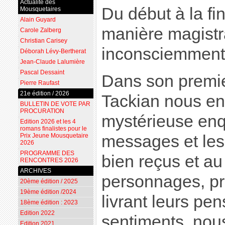
Actualité des
Du début à la fi
Mousquetaires
Alain Guyard
manière magistr
Carole Zalberg
Christian Carisey
inconsciemment 
Déborah Lévy-Bertherat
Jean-Claude Lalumière
Pascal Dessaint
Dans son premi
Pierre Raufast
21e édition / 2026
Tackian nous en
BULLETIN DE VOTE PAR
PROCURATION
mystérieuse enq
Edition 2026 et les 4
romans finalistes pour le
messages et les
Prix Jeune Mousquetaire
2026
PROGRAMME DES
bien reçus et a
RENCONTRES 2026
ARCHIVES
personnages, pr
20ème édition / 2025
19ème édition /2024
livrant leurs pen
18ème édition : 2023
Edition 2022
sentiments, nous
Edition 2021