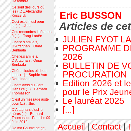
Desombre
Ce sont des jours où
les (...) ...Alexandra
Eric BUSSON
Koszelyk
Ceci est un test pour
Articles de ce
le (...) ...Jluc
Ces rencontres littéraires
à (...) ...Tang Loaëc
JULIEN FYOT L
Cher.e.s ami.e.s,
PROGRAMME D
D’Artagnan ...Omar
Benlaala
2026
Cher.e.s ami.e.s,
D’Artagnan ...Omar
BULLETIN DE V
Benlaala
Chères toutes et chers
PROCURATION
tous, (...) ...Sophie Van
Der Linden
Edition 2026 et l
Chers amis du Gers.
Dans ce (...) ...Bernard
pour le Prix Jeu
Thomasson
Le lauréat 2025
C’est un message juste
pour (...) ...Jluc
[...]
D’Artagnan, c’est le
héros (...) ...Bernard
Thomasson, Paris Le 09
Juin 2012
Accueil
|
Contact
|
De ma Gaume belge,