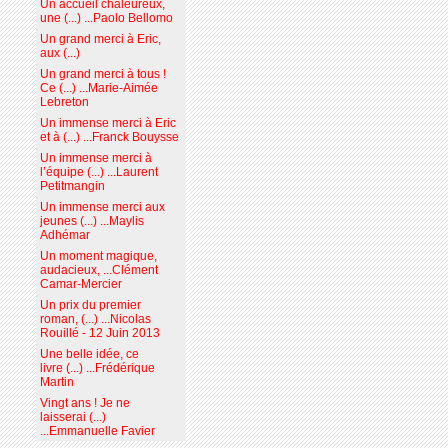
Un accueil chaleureux,
une (...) ...Paolo Bellomo
Un grand merci à Eric,
aux (...)
Un grand merci à tous !
Ce (...) ...Marie-Aimée
Lebreton
Un immense merci à Eric
et à (...) ...Franck Bouysse
Un immense merci à
l’équipe (...) ...Laurent
Petitmangin
Un immense merci aux
jeunes (...) ...Maylis
Adhémar
Un moment magique,
audacieux, ...Clément
Camar-Mercier
Un prix du premier
roman, (...) ...Nicolas
Rouillé - 12 Juin 2013
Une belle idée, ce
livre (...) ...Frédérique
Martin
Vingt ans ! Je ne
laisserai (...)
...Emmanuelle Favier