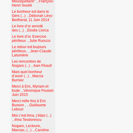
Mousquetaire" ...François-
Henri Soulié
Le bonheur est dans le
Gers (...) ...Déborah Lévy-
Bertherat, 11 Juin 2014
Le livre d’or annoté
des (...) ...Elodie Llorca
Le livre d’or. Exercice
périlleux ...Julie Ruocco
Le retour est toujours
périlleux, ...Jean-Claude
Lalumière
Les rencontres de
Nogaro (...) ...Ivan Péault
Mais quel bonheur
d’avoir (...) ...Marcia
Burnier
Merci à Eric, Myriam et
toute ...Véronique Poulain
Juin 2015
Merci mille fois à Eric
Busson , ...Guillaume
Lebrun
Moi c’est Irina, j’étais (...)
...Irina Teodorescu
Nogaro, Lectoure,
Marciac, (...) ...Caroline