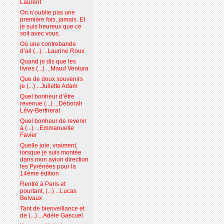
Laurent
On n’oublie pas une
première fois, jamais. Et
je suis heureux que ce
soit avec vous.
Où une contrebande
d’ail (...) ...Laurine Roux
Quand je dis que les
livres (...) ...Maud Ventura
Que de doux souvenirs
je (...) ...Juliette Adam
Quel bonheur d’être
revenue (...) ...Déborah
Lévy-Bertherat
Quel bonheur de revenir
à (...) ...Emmanuelle
Favier
Quelle joie, vraiment,
lorsque je suis montée
dans mon avion direction
les Pyrénées pour la
14ème édition
Rentré à Paris et
pourtant, (...) ...Lucas
Belvaux
Tant de bienveillance et
de (...) ...Adèle Gascuel