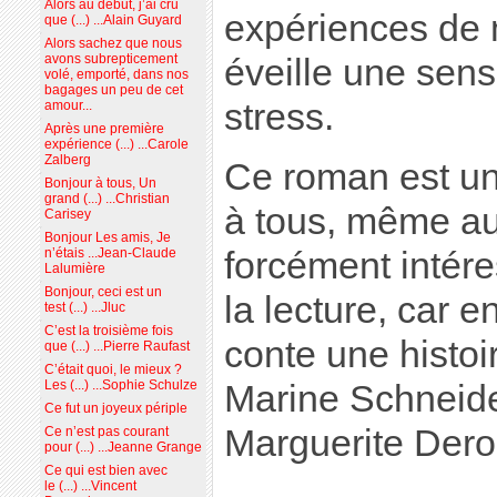
Alors au début, j’ai cru
expériences de 
que (...) ...Alain Guyard
Alors sachez que nous
avons subrepticement
éveille une sens
volé, emporté, dans nos
bagages un peu de cet
stress.
amour...
Après une première
expérience (...) ...Carole
Zalberg
Ce roman est un
Bonjour à tous, Un
grand (...) ...Christian
à tous, même au 
Carisey
Bonjour Les amis, Je
forcément intér
n’étais ...Jean-Claude
Lalumière
Bonjour, ceci est un
la lecture, car e
test (...) ...Jluc
C’est la troisième fois
conte une histoi
que (...) ...Pierre Raufast
C’était quoi, le mieux ?
Les (...) ...Sophie Schulze
Marine Schneid
Ce fut un joyeux périple
Marguerite Dero
Ce n’est pas courant
pour (...) ...Jeanne Grange
Ce qui est bien avec
le (...) ...Vincent