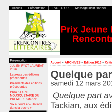
Accueil
Présentation
LIVRE D’OR
Message institutionnel
Prix Jeune
Rencontr
Présentation
Accueil
ARCHIVES
Edition 2016
Crit
>
>
>
JULIEN FYOT LAURÉAT
2026
Quelque part
Lauréats des éditions
précédentes
samedi 12 mars 20
Présidents des éditions
précédentes
PRIX "JEUNE
Quelque part av
MOUSQUETAIRE DU
PREMIER ROMAN"
Tackian, aux édi
Six auteurs et « Un livre
dans la poche »