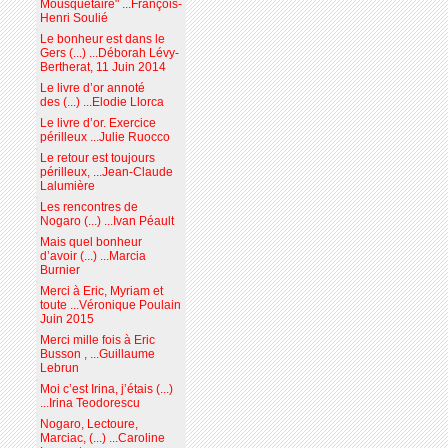
Mousquetaire" ...François-
Henri Soulié
Le bonheur est dans le
Gers (...) ...Déborah Lévy-
Bertherat, 11 Juin 2014
Le livre d’or annoté
des (...) ...Elodie Llorca
Le livre d’or. Exercice
périlleux ...Julie Ruocco
Le retour est toujours
périlleux, ...Jean-Claude
Lalumière
Les rencontres de
Nogaro (...) ...Ivan Péault
Mais quel bonheur
d’avoir (...) ...Marcia
Burnier
Merci à Eric, Myriam et
toute ...Véronique Poulain
Juin 2015
Merci mille fois à Eric
Busson , ...Guillaume
Lebrun
Moi c’est Irina, j’étais (...)
...Irina Teodorescu
Nogaro, Lectoure,
Marciac, (...) ...Caroline