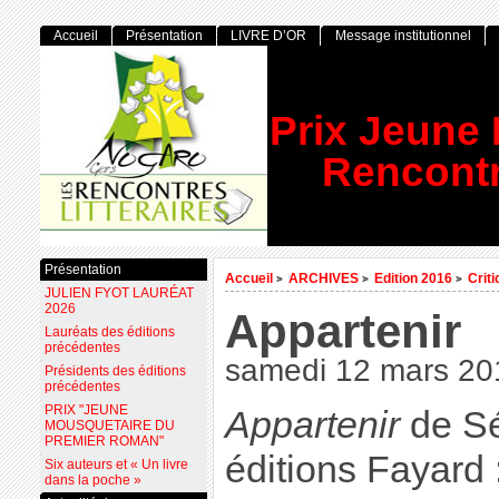
Accueil
Présentation
LIVRE D’OR
Message institutionnel
Prix Jeune
Rencontr
Présentation
Accueil
ARCHIVES
Edition 2016
Crit
>
>
>
JULIEN FYOT LAURÉAT
2026
Appartenir
Lauréats des éditions
précédentes
samedi 12 mars 20
Présidents des éditions
précédentes
PRIX "JEUNE
Appartenir
de Sé
MOUSQUETAIRE DU
PREMIER ROMAN"
éditions Fayard 
Six auteurs et « Un livre
dans la poche »