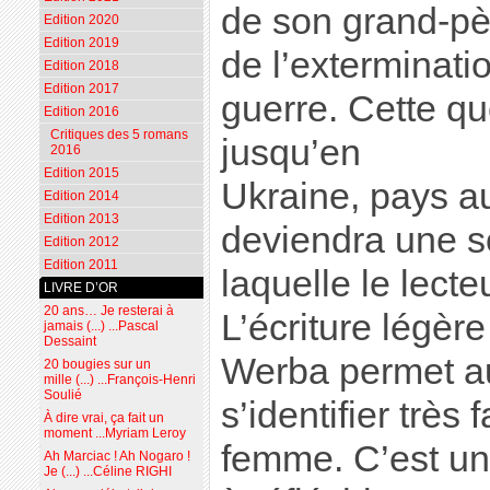
de son grand-pè
Edition 2020
Edition 2019
de l’exterminati
Edition 2018
Edition 2017
guerre. Cette q
Edition 2016
Critiques des 5 romans
jusqu’en
2016
Edition 2015
Ukraine, pays a
Edition 2014
Edition 2013
deviendra une s
Edition 2012
Edition 2011
laquelle le lecte
LIVRE D’OR
20 ans… Je resterai à
L’écriture légèr
jamais (...) ...Pascal
Dessaint
Werba permet au
20 bougies sur un
mille (...) ...François-Henri
Soulié
s’identifier très
À dire vrai, ça fait un
moment ...Myriam Leroy
femme. C’est un
Ah Marciac ! Ah Nogaro !
Je (...) ...Céline RIGHI