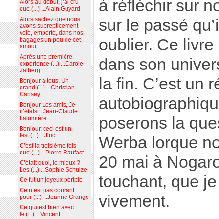
à réfléchir sur 
Alors au début, j’ai cru
que (...) ...Alain Guyard
Alors sachez que nous
sur le passé qu’i
avons subrepticement
volé, emporté, dans nos
oublier. Ce livr
bagages un peu de cet
amour...
Après une première
dans son univers
expérience (...) ...Carole
Zalberg
la fin. C’est un 
Bonjour à tous, Un
grand (...) ...Christian
Carisey
autobiographiqu
Bonjour Les amis, Je
n’étais ...Jean-Claude
poserons la que
Lalumière
Bonjour, ceci est un
test (...) ...Jluc
Werba lorque no
C’est la troisième fois
que (...) ...Pierre Raufast
20 mai à Nogar
C’était quoi, le mieux ?
Les (...) ...Sophie Schulze
touchant, que 
Ce fut un joyeux périple
Ce n’est pas courant
vivement.
pour (...) ...Jeanne Grange
Ce qui est bien avec
le (...) ...Vincent