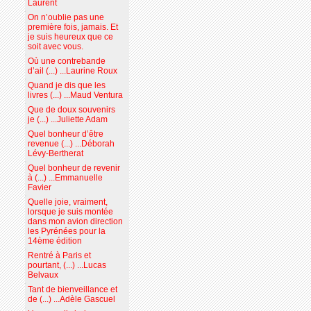
Laurent
On n’oublie pas une
première fois, jamais. Et
je suis heureux que ce
soit avec vous.
Où une contrebande
d’ail (...) ...Laurine Roux
Quand je dis que les
livres (...) ...Maud Ventura
Que de doux souvenirs
je (...) ...Juliette Adam
Quel bonheur d’être
revenue (...) ...Déborah
Lévy-Bertherat
Quel bonheur de revenir
à (...) ...Emmanuelle
Favier
Quelle joie, vraiment,
lorsque je suis montée
dans mon avion direction
les Pyrénées pour la
14ème édition
Rentré à Paris et
pourtant, (...) ...Lucas
Belvaux
Tant de bienveillance et
de (...) ...Adèle Gascuel