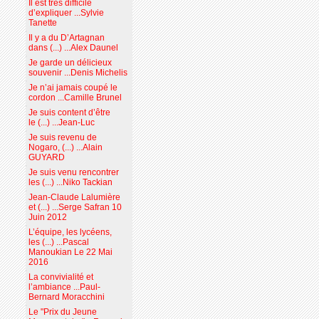
Il est très difficile
d’expliquer ...Sylvie
Tanette
Il y a du D’Artagnan
dans (...) ...Alex Daunel
Je garde un délicieux
souvenir ...Denis Michelis
Je n’ai jamais coupé le
cordon ...Camille Brunel
Je suis content d’être
le (...) ...Jean-Luc
Je suis revenu de
Nogaro, (...) ...Alain
GUYARD
Je suis venu rencontrer
les (...) ...Niko Tackian
Jean-Claude Lalumière
et (...) ...Serge Safran 10
Juin 2012
L’équipe, les lycéens,
les (...) ...Pascal
Manoukian Le 22 Mai
2016
La convivialité et
l’ambiance ...Paul-
Bernard Moracchini
Le "Prix du Jeune