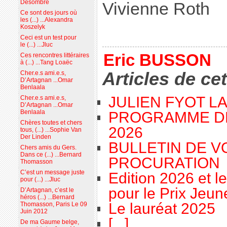
Desombre
Vivienne Roth
Ce sont des jours où
les (...) ...Alexandra
Koszelyk
Ceci est un test pour
le (...) ...Jluc
Eric BUSSON
Ces rencontres littéraires
à (...) ...Tang Loaëc
Articles de ce
Cher.e.s ami.e.s,
D’Artagnan ...Omar
Benlaala
JULIEN FYOT L
Cher.e.s ami.e.s,
D’Artagnan ...Omar
Benlaala
PROGRAMME D
Chères toutes et chers
2026
tous, (...) ...Sophie Van
Der Linden
BULLETIN DE V
Chers amis du Gers.
Dans ce (...) ...Bernard
PROCURATION
Thomasson
C’est un message juste
Edition 2026 et l
pour (...) ...Jluc
pour le Prix Jeu
D’Artagnan, c’est le
héros (...) ...Bernard
Le lauréat 2025
Thomasson, Paris Le 09
Juin 2012
[...]
De ma Gaume belge,