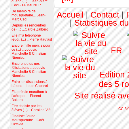
quand (...) ...Jean-Marc
Ceci - 14 Mai 2017
De mémoire de
Accueil
|
Contact
|
mousquetaire... Jean-
Marc Ceci
|
Statistiques du
Depuis les rencontres
de (...) ...Carole Zalberg
Elle m’a téléphoné
jeudi, (...) ...Pierre Raufast
Encore mille mercis pour
FR
ce (...) ...Ludovic
Manchette & Christian
Niemiec
Encore toutes nos
félicitations ...Ludovic
Manchette & Christian
Edition
Niemiec
des 5 r
Entre les discussions à
bâtons ...Louis Cabaret
Et après le marathon à
Site réalisé a
l’aéroport ...Florent
Bottero
Etre choisie par les
CC BY
élèves (...) ...Caroline Vié
Finaliste Jeune
Mousquetaire ...Gaël
Octavia