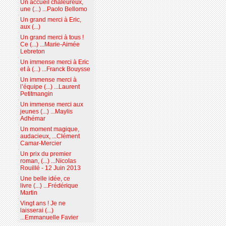
Un accueil chaleureux,
une (...) ...Paolo Bellomo
Un grand merci à Eric,
aux (...)
Un grand merci à tous !
Ce (...) ...Marie-Aimée
Lebreton
Un immense merci à Eric
et à (...) ...Franck Bouysse
Un immense merci à
l’équipe (...) ...Laurent
Petitmangin
Un immense merci aux
jeunes (...) ...Maylis
Adhémar
Un moment magique,
audacieux, ...Clément
Camar-Mercier
Un prix du premier
roman, (...) ...Nicolas
Rouillé - 12 Juin 2013
Une belle idée, ce
livre (...) ...Frédérique
Martin
Vingt ans ! Je ne
laisserai (...)
...Emmanuelle Favier