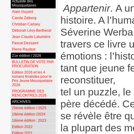
Actualité des
Appartenir
. A u
Mousquetaires
Alain Guyard
histoire. A l’hum
Carole Zalberg
Christian Carisey
Séverine Werba
Déborah Lévy-Bertherat
Jean-Claude Lalumière
travers ce livre 
Pascal Dessaint
Pierre Raufast
émotions : l’hist
21e édition / 2026
BULLETIN DE VOTE PAR
tant que jeune 
PROCURATION
Edition 2026 et les 4
reconstituer,
romans finalistes pour le
Prix Jeune Mousquetaire
2026
tel un puzzle, l
PROGRAMME DES
RENCONTRES 2026
père décédé. Ce
ARCHIVES
20ème édition / 2025
se révèle être q
19ème édition /2024
18ème édition : 2023
la plupart des m
Edition 2022
Edition 2021