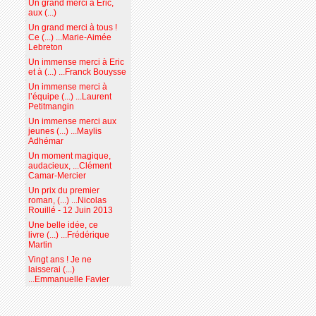
Un grand merci à Eric,
aux (...)
Un grand merci à tous !
Ce (...) ...Marie-Aimée
Lebreton
Un immense merci à Eric
et à (...) ...Franck Bouysse
Un immense merci à
l’équipe (...) ...Laurent
Petitmangin
Un immense merci aux
jeunes (...) ...Maylis
Adhémar
Un moment magique,
audacieux, ...Clément
Camar-Mercier
Un prix du premier
roman, (...) ...Nicolas
Rouillé - 12 Juin 2013
Une belle idée, ce
livre (...) ...Frédérique
Martin
Vingt ans ! Je ne
laisserai (...)
...Emmanuelle Favier