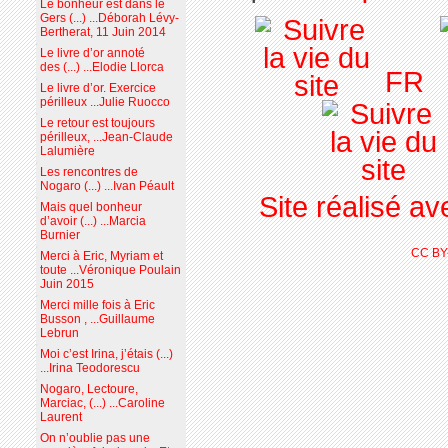
Le bonheur est dans le
Gers (...) ...Déborah Lévy-
Bertherat, 11 Juin 2014
Le livre d’or annoté
des (...) ...Elodie Llorca
FR
Le livre d’or. Exercice
périlleux ...Julie Ruocco
Le retour est toujours
périlleux, ...Jean-Claude
Lalumière
Les rencontres de
Nogaro (...) ...Ivan Péault
Site réalisé a
Mais quel bonheur
d’avoir (...) ...Marcia
Burnier
CC BY
Merci à Eric, Myriam et
toute ...Véronique Poulain
Juin 2015
Merci mille fois à Eric
Busson , ...Guillaume
Lebrun
Moi c’est Irina, j’étais (...)
...Irina Teodorescu
Nogaro, Lectoure,
Marciac, (...) ...Caroline
Laurent
On n’oublie pas une