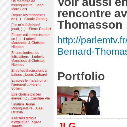
Voir aussi en
De mémoire de
mousquetaire... Jean-
rencontre a
Marc Ceci
Depuis les rencontres
de (...) ...Carole Zalberg
Thomasson 
Elle m’a téléphoné
jeudi, (...) ...Pierre Raufast
Encore mille mercis pour
http://parlemtv.
ce (...) ...Ludovic
Manchette & Christian
Niemiec
Bernard-Thoma
Encore toutes nos
félicitations ...Ludovic
Manchette & Christian
Niemiec
Entre les discussions à
Portfolio
bâtons ...Louis Cabaret
Et après le marathon à
l’aéroport ...Florent
Bottero
Etre choisie par les
élèves (...) ...Caroline Vié
Finaliste Jeune
Mousquetaire ...Gaël
Octavia
Il est très difficile
d’expliquer ...Sylvie
JLG
Tanette