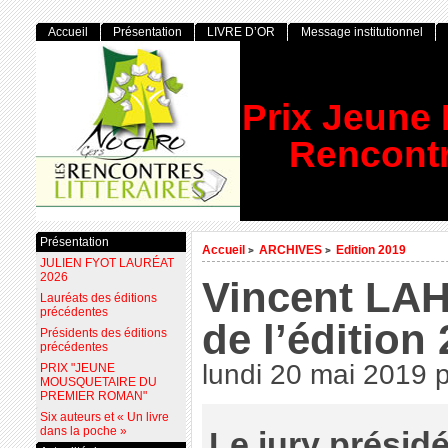
Accueil
Présentation
LIVRE D’OR
Message institutionnel
Prix Jeune
Rencontr
Présentation
Accueil
ARCHIVES
Edition 2019
>
>
JULIEN FYOT LAURÉAT
2026
Vincent LAH
Lauréats des éditions
précédentes
de l’édition
Présidents des éditions
précédentes
lundi 20 mai 2019
PRIX "JEUNE
MOUSQUETAIRE DU
PREMIER ROMAN"
Six auteurs et « Un livre
dans la poche »
Le jury présid