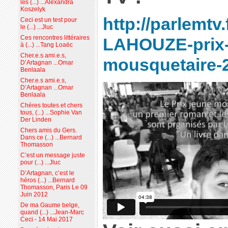
les (...) ...Alexandra
Koszelyk
http://parlemtv.
Ceci est un test pour
le (...) ...Jluc
Ces rencontres littéraires
LAHOUZE-prix-
à (...) ...Tang Loaëc
Cher.e.s ami.e.s,
mousquetaire-
D’Artagnan ...Omar
Benlaala
Cher.e.s ami.e.s,
D’Artagnan ...Omar
Benlaala
Chères toutes et chers
tous, (...) ...Sophie Van
Der Linden
Chers amis du Gers.
Dans ce (...) ...Bernard
Thomasson
C’est un message juste
pour (...) ...Jluc
D’Artagnan, c’est le
héros (...) ...Bernard
Thomasson, Paris Le 09
Juin 2012
De ma Gaume belge,
quand (...) ...Jean-Marc
Ceci - 14 Mai 2017