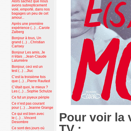
Alors sachez que nous
avons subrepticement
volé, emporté, dans nos
bagages un peu de cet
amour...
Après une première
expérience (...) ...Carole
Zalberg
Bonjour à tous, Un
grand (...) ...Christian
Carisey
Bonjour Les amis, Je
n’étais ...Jean-Claude
Lalumière
Bonjour, ceci est un
test (...) ...Jluc
C’est la troisième fois
que (...) ...Pierre Raufast
C’était quoi, le mieux ?
Les (...) ...Sophie Schulze
Ce fut un joyeux périple
Ce n’est pas courant
pour (...) ...Jeanne Grange
Pour voir la
Ce qui est bien avec
le (...) ...Vincent
Desombre
TV :
Ce sont des jours où