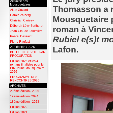
Actualité des
Mousquetaires
Thomasson a r
Alain Guyard
Carole Zalberg
Mousquetaire 
Christian Carisey
Déborah Lévy-Bertherat
roman à Vinc
Jean-Claude Lalumière
Pascal Dessaint
Rubiel e(s)t mo
Pierre Raufast
Lafon.
21e édition / 2026
BULLETIN DE VOTE PAR
PROCURATION
Edition 2026 et les 4
romans finalistes pour le
Prix Jeune Mousquetaire
2026
PROGRAMME DES
RENCONTRES 2026
ARCHIVES
20ème édition / 2025
19ème édition /2024
18ème édition : 2023
Edition 2022
Edition 2021