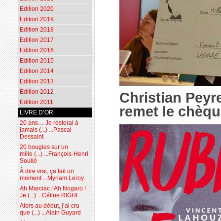
Edition 2020
Edition 2019
Edition 2018
Edition 2017
Edition 2016
Edition 2015
Edition 2014
Edition 2013
Edition 2012
Christian Peyr
Edition 2011
remet le chèqu
LIVRE D’OR
20 ans… Je resterai à
jamais (...) ...Pascal
Dessaint
20 bougies sur un
mille (...) ...François-Henri
Soulié
À dire vrai, ça fait un
moment ...Myriam Leroy
Ah Marciac ! Ah Nogaro !
Je (...) ...Céline RIGHI
Alors au début, j’ai cru
que (...) ...Alain Guyard