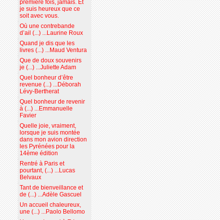
première fois, jamais. Et
je suis heureux que ce
soit avec vous.
Où une contrebande
d’ail (...) ...Laurine Roux
Quand je dis que les
livres (...) ...Maud Ventura
Que de doux souvenirs
je (...) ...Juliette Adam
Quel bonheur d’être
revenue (...) ...Déborah
Lévy-Bertherat
Quel bonheur de revenir
à (...) ...Emmanuelle
Favier
Quelle joie, vraiment,
lorsque je suis montée
dans mon avion direction
les Pyrénées pour la
14ème édition
Rentré à Paris et
pourtant, (...) ...Lucas
Belvaux
Tant de bienveillance et
de (...) ...Adèle Gascuel
Un accueil chaleureux,
une (...) ...Paolo Bellomo