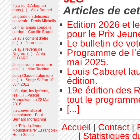
Il y a du D’Artagnan
Articles de ce
dans (...) ...Alex Daunel
Je garde un délicieux
souvenir ...Denis Michelis
Edition 2026 et l
Je n’ai jamais coupé le
pour le Prix Jeu
cordon ...Camille Brunel
Je suis content d’être
Le bulletin de vo
le (...) ...Jean-Luc
Je suis revenu de
Programme de l’é
Nogaro, (...) ...Alain
GUYARD
mai 2025.
Je suis venu rencontrer
Louis Cabaret lau
les (...) ...Niko Tackian
Jean-Claude Lalumière
édition.
et (...) ...Serge Safran 10
Juin 2012
19e édition des R
L’équipe, les lycéens,
les (...) ...Pascal
tout le programme
Manoukian Le 22 Mai
2016
[...]
La convivialité et
l’ambiance ...Paul-
Bernard Moracchini
Accueil
|
Contact
|
Le "Prix du Jeune
Mousquetaire" ...François-
|
Statistiques du
Henri Soulié