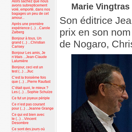
Alors sachez que nous
Marie Vingtras
avons subrepticement
volé, emporté, dans nos
bagages un peu de cet
Son éditrice Jea
amour...
Après une première
expérience (...) ...Carole
prix en son nom
Zalberg
Bonjour à tous, Un
de Nogaro, Chris
grand (...) ...Christian
Carisey
Bonjour Les amis, Je
n’étais ...Jean-Claude
Lalumière
Bonjour, ceci est un
test (...) ...Jluc
C’est la troisième fois
que (...) ...Pierre Raufast
C’était quoi, le mieux ?
Les (...) ...Sophie Schulze
Ce fut un joyeux périple
Ce n’est pas courant
pour (...) ...Jeanne Grange
Ce qui est bien avec
le (...) ...Vincent
Desombre
Ce sont des jours où