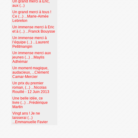
Un grand merci à Eric,
aux (...)
Un grand merci à tous !
Ce (...) ...Marie-Aimée
Lebreton
Un immense merci à Eric
et à (...) ...Franck Bouysse
Un immense merci à
l’équipe (...) ...Laurent
Petitmangin
Un immense merci aux
jeunes (...) ...Maylis
Adhémar
Un moment magique,
audacieux, ...Clément
Camar-Mercier
Un prix du premier
roman, (...) ...Nicolas
Rouillé - 12 Juin 2013
Une belle idée, ce
livre (...) ...Frédérique
Martin
Vingt ans ! Je ne
laisserai (...)
...Emmanuelle Favier