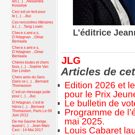
les (...) ...Alexandra
Koszelyk
Ceci est un test pour
le (...) ...Jluc
Ces rencontres littéraires
à (...) ...Tang Loaëc
L’éditrice Jea
Cher.e.s ami.e.s,
D’Artagnan ...Omar
Benlaala
Cher.e.s ami.e.s,
D’Artagnan ...Omar
Benlaala
JLG
Chères toutes et chers
tous, (...) ...Sophie Van
Articles de ce
Der Linden
Chers amis du Gers.
Dans ce (...) ...Bernard
Edition 2026 et l
Thomasson
pour le Prix Jeu
C’est un message juste
pour (...) ...Jluc
Le bulletin de vo
D’Artagnan, c’est le
héros (...) ...Bernard
Programme de l’é
Thomasson, Paris Le 09
Juin 2012
mai 2025.
De ma Gaume belge,
quand (...) ...Jean-Marc
Louis Cabaret lau
Ceci - 14 Mai 2017