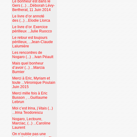
Le bonheur est dans le
Gers (...) ...Déborah Lévy-
Bertherat, 11 Juin 2014
Le livre d’or annoté
des (...) ...Elodie Llorca
Le livre d’or. Exercice
périlleux ...Julie Ruocco
Le retour est toujours
périlleux, ...Jean-Claude
Lalumière
Les rencontres de
Nogaro (...) ...Ivan Péault
Mais quel bonheur
d’avoir (...) ...Marcia
Burnier
Merci à Eric, Myriam et
toute ...Véronique Poulain
Juin 2015
Merci mille fois à Eric
Busson , ...Guillaume
Lebrun
Moi c’est Irina, j’étais (...)
...Irina Teodorescu
Nogaro, Lectoure,
Marciac, (...) ...Caroline
Laurent
On n’oublie pas une