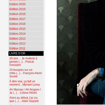
Edition 2020
Edition 2019
Edition 2018
Edition 2017
Edition 2016
Edition 2015
Edition 2014
Edition 2013
Edition 2012
Edition 2011
LIVRE D’OR
20 ans… Je resterai à
jamais (...) ...Pascal
Dessaint
20 bougies sur un
mille (...) ...François-Henri
Soulié
À dire vrai, ça fait un
moment ...Myriam Leroy
Ah Marciac ! Ah Nogaro !
Je (...) ...Céline RIGHI
Alors au début, j’ai cru
que (...) ...Alain Guyard