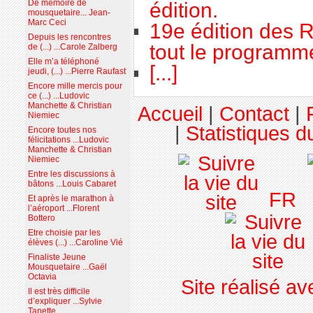
De mémoire de
édition.
mousquetaire... Jean-
Marc Ceci
19e édition des R
Depuis les rencontres
tout le programme
de (...) ...Carole Zalberg
Elle m’a téléphoné
[...]
jeudi, (...) ...Pierre Raufast
Encore mille mercis pour
ce (...) ...Ludovic
Manchette & Christian
Accueil
|
Contact
|
Niemiec
|
Statistiques du
Encore toutes nos
félicitations ...Ludovic
Manchette & Christian
Niemiec
Entre les discussions à
bâtons ...Louis Cabaret
FR
Et après le marathon à
l’aéroport ...Florent
Bottero
Etre choisie par les
élèves (...) ...Caroline Vié
Finaliste Jeune
Mousquetaire ...Gaël
Octavia
Site réalisé a
Il est très difficile
d’expliquer ...Sylvie
Tanette