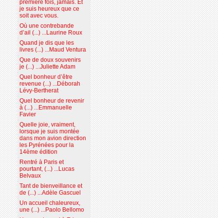
première fois, jamais. Et
je suis heureux que ce
soit avec vous.
Où une contrebande
d’ail (...) ...Laurine Roux
Quand je dis que les
livres (...) ...Maud Ventura
Que de doux souvenirs
je (...) ...Juliette Adam
Quel bonheur d’être
revenue (...) ...Déborah
Lévy-Bertherat
Quel bonheur de revenir
à (...) ...Emmanuelle
Favier
Quelle joie, vraiment,
lorsque je suis montée
dans mon avion direction
les Pyrénées pour la
14ème édition
Rentré à Paris et
pourtant, (...) ...Lucas
Belvaux
Tant de bienveillance et
de (...) ...Adèle Gascuel
Un accueil chaleureux,
une (...) ...Paolo Bellomo