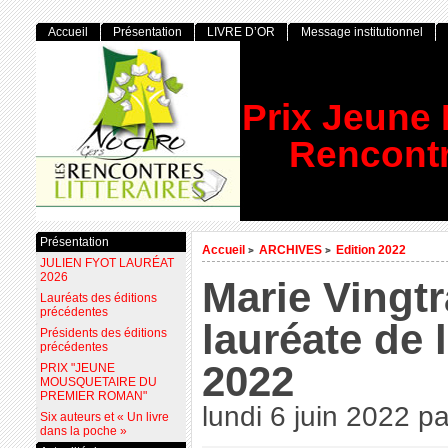
Accueil
Présentation
LIVRE D’OR
Message institutionnel
Prix Jeune
Rencontr
Présentation
Accueil
ARCHIVES
Edition 2022
>
>
JULIEN FYOT LAURÉAT
2026
Marie Vingt
Lauréats des éditions
précédentes
lauréate de l
Présidents des éditions
précédentes
2022
PRIX "JEUNE
MOUSQUETAIRE DU
PREMIER ROMAN"
lundi 6 juin 2022
p
Six auteurs et « Un livre
dans la poche »