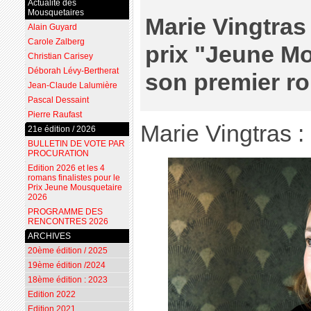
Actualité des
Mousquetaires
Marie Vingtras 
Alain Guyard
Carole Zalberg
prix "Jeune M
Christian Carisey
Déborah Lévy-Bertherat
son premier r
Jean-Claude Lalumière
Pascal Dessaint
Pierre Raufast
Marie Vingtras :
21e édition / 2026
BULLETIN DE VOTE PAR
PROCURATION
Edition 2026 et les 4
romans finalistes pour le
Prix Jeune Mousquetaire
2026
PROGRAMME DES
RENCONTRES 2026
ARCHIVES
20ème édition / 2025
19ème édition /2024
18ème édition : 2023
Edition 2022
Edition 2021