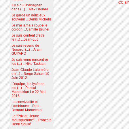
CC BY
Il y a du D’Artagnan
dans (...) ...Alex Daunel
Je garde un délicieux
souvenir ...Denis Michelis
Je n’ai jamais coupé le
cordon ...Camille Brunel
Je suis content d’être
le (...) ...Jean-Luc
Je suis revenu de
Nogaro, (...) ...Alain
GUYARD
Je suis venu rencontrer
les (...) ...Niko Tackian
Jean-Claude Lalumière
et (...) ...Serge Safran 10
Juin 2012
L’équipe, les lycéens,
les (...) ...Pascal
Manoukian Le 22 Mai
2016
La convivialité et
l’ambiance ...Paul-
Bernard Moracchini
Le "Prix du Jeune
Mousquetaire" ...François-
Henri Soulié