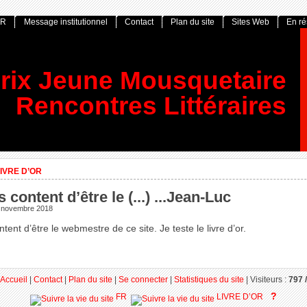
OR
Message institutionnel
Contact
Plan du site
Sites Web
En r
rix Jeune Mousquetaire
Rencontres Littéraires
IVRE D’OR
s content d’être le (...) ...Jean-Luc
 novembre 2018
ntent d’être le webmestre de ce site. Je teste le livre d’or.
Accueil
|
Contact
|
Plan du site
|
Se connecter
|
Statistiques du site
|
Visiteurs :
797 /
?
FR
LIVRE D’OR