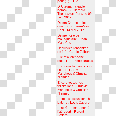
pour (...) ...Jluc
D’Artagnan, c’est le
héros (...) ...Bernard
Thomasson, Paris Le 09
Juin 2012
De ma Gaume belge,
quand (...) ...Jean-Marc
Ceci - 14 Mai 2017
De mémoire de
mousquetaire... Jean-
Marc Ceci
Depuis les rencontres
de (...) ...Carole Zalberg
Elle m’a téléphoné
jeudi, (...) ...Pierre Raufast
Encore mille mercis pour
ce (...) ...Ludovic
Manchette & Christian
Niemiec
Encore toutes nos
félicitations ...Ludovic
Manchette & Christian
Niemiec
Entre les discussions à
bâtons ...Louis Cabaret
Et après le marathon à
l’aéroport ...Florent
Bottero