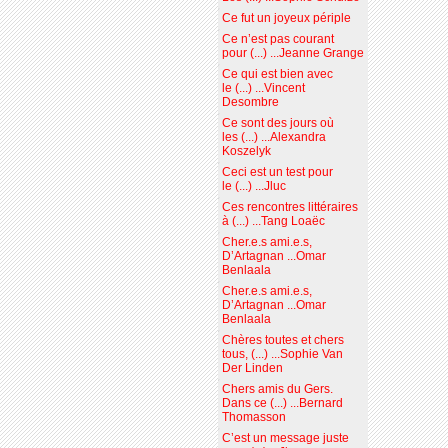
Ce fut un joyeux périple
Ce n’est pas courant
pour (...) ...Jeanne Grange
Ce qui est bien avec
le (...) ...Vincent
Desombre
Ce sont des jours où
les (...) ...Alexandra
Koszelyk
Ceci est un test pour
le (...) ...Jluc
Ces rencontres littéraires
à (...) ...Tang Loaëc
Cher.e.s ami.e.s,
D’Artagnan ...Omar
Benlaala
Cher.e.s ami.e.s,
D’Artagnan ...Omar
Benlaala
Chères toutes et chers
tous, (...) ...Sophie Van
Der Linden
Chers amis du Gers.
Dans ce (...) ...Bernard
Thomasson
C’est un message juste