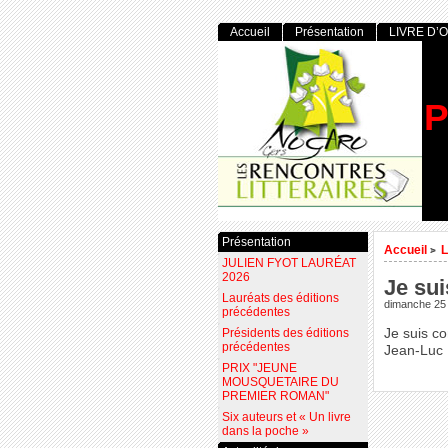
Accueil
Présentation
LIVRE D’
P
Présentation
Accueil
L
>
JULIEN FYOT LAURÉAT
2026
Je sui
Lauréats des éditions
dimanche 25
précédentes
Présidents des éditions
Je suis co
précédentes
Jean-Luc
PRIX "JEUNE
MOUSQUETAIRE DU
PREMIER ROMAN"
Six auteurs et « Un livre
dans la poche »