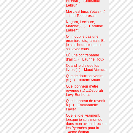
Busson , ...Guillaume
Lebrun
Moi c’est Irina, j’étais (...)
...Irina Teodorescu
Nogaro, Lectoure,
Marciac, (...) ...Caroline
Laurent
On n’oublie pas une
première fois, jamais. Et
je suis heureux que ce
soit avec vous.
Où une contrebande
d’ail (...) ...Laurine Roux
Quand je dis que les
livres (...) ...Maud Ventura
Que de doux souvenirs
je (...) ...Juliette Adam
Quel bonheur d’être
revenue (...) ...Déborah
Lévy-Bertherat
Quel bonheur de revenir
à (...) ...Emmanuelle
Favier
Quelle joie, vraiment,
lorsque je suis montée
dans mon avion direction
les Pyrénées pour la
14ème édition