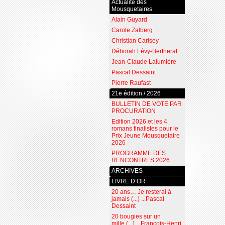
Actualité des
Mousquetaires
Alain Guyard
Carole Zalberg
Christian Carisey
Déborah Lévy-Bertherat
Jean-Claude Lalumière
Pascal Dessaint
Pierre Raufast
21e édition / 2026
BULLETIN DE VOTE PAR
PROCURATION
Edition 2026 et les 4
romans finalistes pour le
Prix Jeune Mousquetaire
2026
PROGRAMME DES
RENCONTRES 2026
ARCHIVES
LIVRE D’OR
20 ans… Je resterai à
jamais (...) ...Pascal
Dessaint
20 bougies sur un
mille (...) ...François-Henri