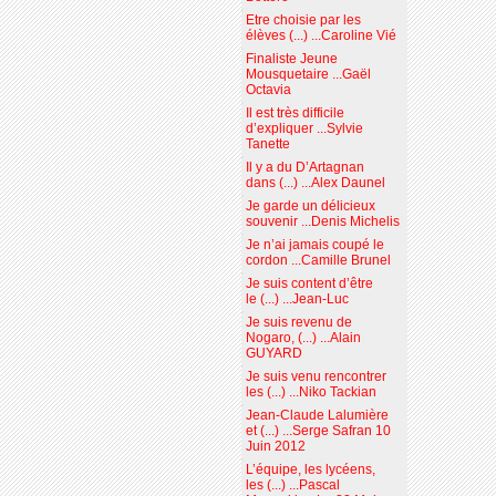
Etre choisie par les
élèves (...) ...Caroline Vié
Finaliste Jeune
Mousquetaire ...Gaël
Octavia
Il est très difficile
d’expliquer ...Sylvie
Tanette
Il y a du D’Artagnan
dans (...) ...Alex Daunel
Je garde un délicieux
souvenir ...Denis Michelis
Je n’ai jamais coupé le
cordon ...Camille Brunel
Je suis content d’être
le (...) ...Jean-Luc
Je suis revenu de
Nogaro, (...) ...Alain
GUYARD
Je suis venu rencontrer
les (...) ...Niko Tackian
Jean-Claude Lalumière
et (...) ...Serge Safran 10
Juin 2012
L’équipe, les lycéens,
les (...) ...Pascal