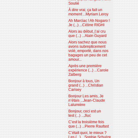
Soulié
À dire vrai, ça fait un
moment ...Myriam Leroy
Ah Marciac ! Ah Nogaro !
Je (...) ...Céline RIGHI
Alors au début, j’ai cru
que (...) ...Alain Guyard
Alors sachez que nous
avons subrepticement
volé, emporté, dans nos
bagages un peu de cet
amour...
Après une première
expérience (...) ...Carole
Zalberg
Bonjour à tous, Un
grand (...) ...Christian
Carisey
Bonjour Les amis, Je
n’étais ...Jean-Claude
Lalumière
Bonjour, ceci est un
test (...) ...Jluc
C’est la troisième fois
que (...) ...Pierre Raufast
C’était quoi, le mieux ?
Les (...) ...Sophie Schulze