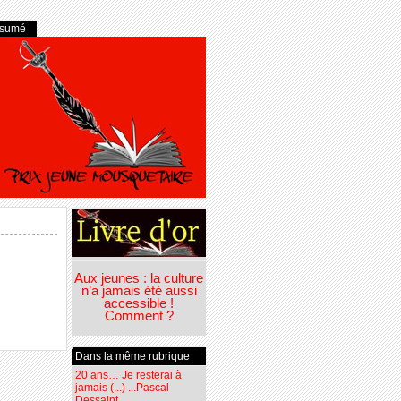
ésumé
Aux jeunes : la culture
n’a jamais été aussi
accessible !
Comment ?
Dans la même rubrique
20 ans… Je resterai à
jamais (...) ...Pascal
Dessaint