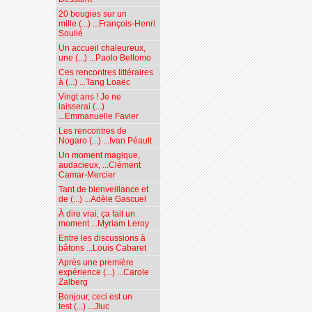
20 bougies sur un
mille (...) ...François-Henri
Soulié
Un accueil chaleureux,
une (...) ...Paolo Bellomo
Ces rencontres littéraires
à (...) ...Tang Loaëc
Vingt ans ! Je ne
laisserai (...)
...Emmanuelle Favier
Les rencontres de
Nogaro (...) ...Ivan Péault
Un moment magique,
audacieux, ...Clément
Camar-Mercier
Tant de bienveillance et
de (...) ...Adèle Gascuel
À dire vrai, ça fait un
moment ...Myriam Leroy
Entre les discussions à
bâtons ...Louis Cabaret
Après une première
expérience (...) ...Carole
Zalberg
Bonjour, ceci est un
test (...) ...Jluc