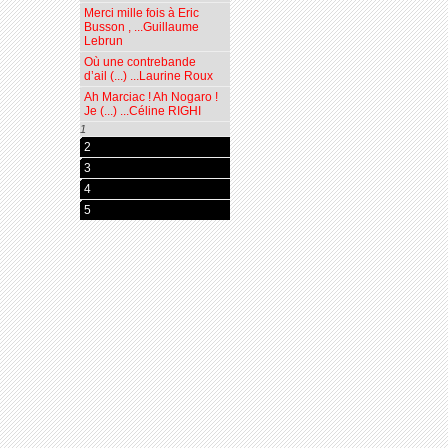
Merci mille fois à Eric
Busson , ...Guillaume
Lebrun
Où une contrebande
d’ail (...) ...Laurine Roux
Ah Marciac ! Ah Nogaro !
Je (...) ...Céline RIGHI
1
2
3
4
5