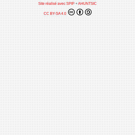
Site réalisé avec SPIP
+
AHUNTSIC
CC BY-SA 4.0