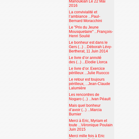
Manoukian Le 22 Mai
2016
La convivialité et
l’ambiance ...Paul-
Bernard Moracchini
Le "Prix du Jeune
Mousquetaire" ...François-
Henri Soulié
Le bonheur est dans le
Gers (...) ...Déborah Lévy-
Bertherat, 11 Juin 2014
Le livre d’or annoté
des (...) ...Elodie Llorca
Le livre d’or. Exercice
périlleux ...Julie Ruocco
Le retour est toujours
périlleux, ...Jean-Claude
Lalumière
Les rencontres de
Nogaro (...) ...Ivan Péault
Mais quel bonheur
d’avoir (...) ...Marcia
Burnier
Merci à Eric, Myriam et
toute ...Véronique Poulain
Juin 2015
Merci mille fois à Eric