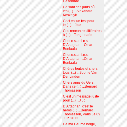
Desombre
Ce sont des jours où
les (...) ...Alexandra
Koszelyk
Ceci est un test pour
le (...) ...Jluc
Ces rencontres littéraires
à (...) ...Tang Loaëc
Cher.e.s ami.e.s,
D’Artagnan ...Omar
Benlaala
Cher.e.s ami.e.s,
D’Artagnan ...Omar
Benlaala
Chères toutes et chers
tous, (...) ...Sophie Van
Der Linden
Chers amis du Gers.
Dans ce (...) ...Bernard
Thomasson
C’est un message juste
pour (...) ...Jluc
D’Artagnan, c’est le
héros (...) ...Bernard
Thomasson, Paris Le 09
Juin 2012
De ma Gaume belge,