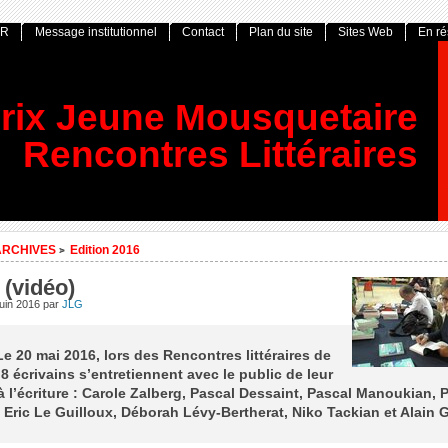
OR
Message institutionnel
Contact
Plan du site
Sites Web
En r
rix Jeune Mousquetaire
Rencontres Littéraires
ARCHIVES
Edition 2016
>
 (vidéo)
juin 2016
par
JLG
Le 20 mai 2016, lors des Rencontres littéraires de
8 écrivains s’entretiennent avec le public de leur
à l’écriture : Carole Zalberg, Pascal Dessaint, Pascal Manoukian, P
 Eric Le Guilloux, Déborah Lévy-Bertherat, Niko Tackian et Alain 