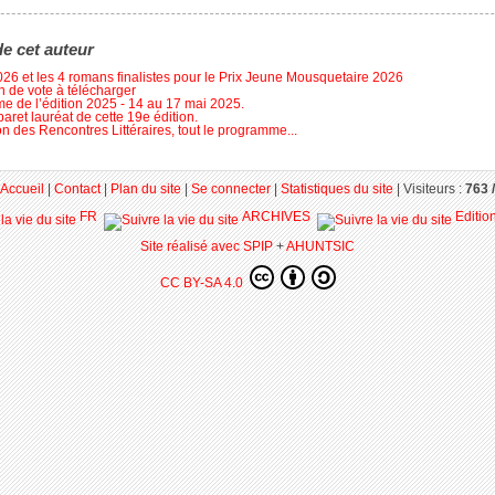
de cet auteur
026 et les 4 romans finalistes pour le Prix Jeune Mousquetaire 2026
in de vote à télécharger
 de l’édition 2025 - 14 au 17 mai 2025.
aret lauréat de cette 19e édition.
on des Rencontres Littéraires, tout le programme...
Accueil
|
Contact
|
Plan du site
|
Se connecter
|
Statistiques du site
|
Visiteurs :
763 /
FR
ARCHIVES
Editio
Site réalisé avec SPIP
+
AHUNTSIC
CC BY-SA 4.0