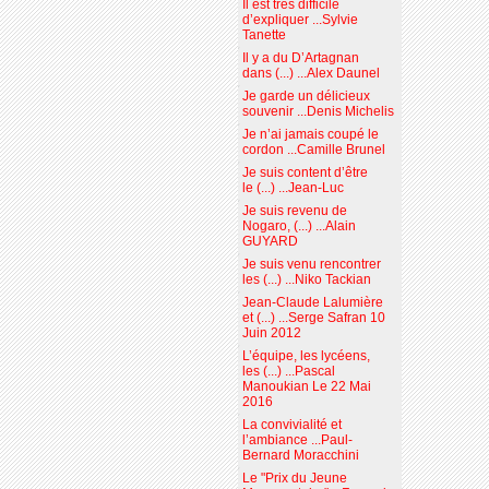
Il est très difficile
d’expliquer ...Sylvie
Tanette
Il y a du D’Artagnan
dans (...) ...Alex Daunel
Je garde un délicieux
souvenir ...Denis Michelis
Je n’ai jamais coupé le
cordon ...Camille Brunel
Je suis content d’être
le (...) ...Jean-Luc
Je suis revenu de
Nogaro, (...) ...Alain
GUYARD
Je suis venu rencontrer
les (...) ...Niko Tackian
Jean-Claude Lalumière
et (...) ...Serge Safran 10
Juin 2012
L’équipe, les lycéens,
les (...) ...Pascal
Manoukian Le 22 Mai
2016
La convivialité et
l’ambiance ...Paul-
Bernard Moracchini
Le "Prix du Jeune