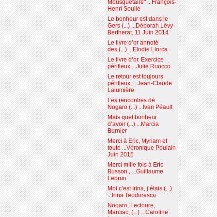
Mousquetaire" ...François-
Henri Soulié
Le bonheur est dans le
Gers (...) ...Déborah Lévy-
Bertherat, 11 Juin 2014
Le livre d’or annoté
des (...) ...Elodie Llorca
Le livre d’or. Exercice
périlleux ...Julie Ruocco
Le retour est toujours
périlleux, ...Jean-Claude
Lalumière
Les rencontres de
Nogaro (...) ...Ivan Péault
Mais quel bonheur
d’avoir (...) ...Marcia
Burnier
Merci à Eric, Myriam et
toute ...Véronique Poulain
Juin 2015
Merci mille fois à Eric
Busson , ...Guillaume
Lebrun
Moi c’est Irina, j’étais (...)
...Irina Teodorescu
Nogaro, Lectoure,
Marciac, (...) ...Caroline