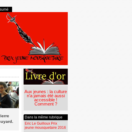
ésumé
Aux jeunes : la culture
n’a jamais été aussi
accessible !
Comment ?
ierre
Dans la même rubrique
Guyard.
Eric Le Guilloux Prix
jeune mousquetaire 2016