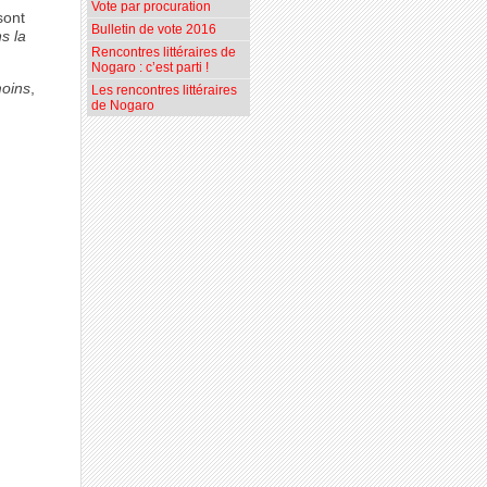
Vote par procuration
sont
Bulletin de vote 2016
s la
Rencontres littéraires de
Nogaro : c’est parti !
oins
,
Les rencontres littéraires
de Nogaro