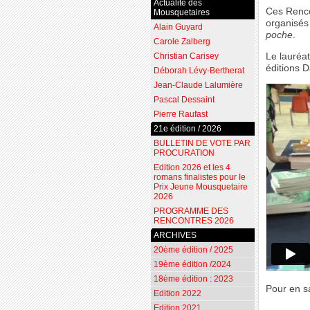
Actualité des
Ces Renco
Mousquetaires
organisés 
Alain Guyard
poche
.
Carole Zalberg
Le lauréat
Christian Carisey
éditions D
Déborah Lévy-Bertherat
Jean-Claude Lalumière
Pascal Dessaint
Pierre Raufast
21e édition / 2026
BULLETIN DE VOTE PAR
PROCURATION
Edition 2026 et les 4
romans finalistes pour le
Prix Jeune Mousquetaire
2026
PROGRAMME DES
RENCONTRES 2026
ARCHIVES
20ème édition / 2025
19ème édition /2024
18ème édition : 2023
Pour en sa
Edition 2022
Edition 2021