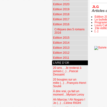
Edition 2020
JLG
Edition 2019
Articles 
Edition 2018
Edition 2
Edition 2017
Le bullet
Programme
Edition 2016
Louis Cab
19e éditi
Critiques des 5 romans
[...]
2016
Edition 2015
Edition 2014
Edition 2013
Edition 2012
Edition 2011
LIVRE D’OR
20 ans… Je resterai à
jamais (...) ...Pascal
Dessaint
20 bougies sur un
mille (...) ...François-Henri
Soulié
À dire vrai, ça fait un
moment ...Myriam Leroy
Ah Marciac ! Ah Nogaro !
Je (...) ...Céline RIGHI