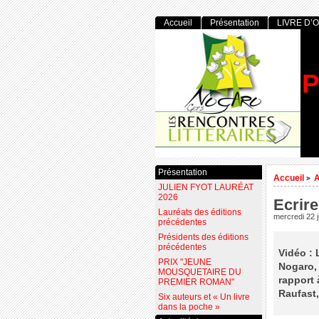
Accueil
Présentation
LIVRE D’
P
Présentation
Accueil
>
JULIEN FYOT LAURÉAT
2026
Ecrire
Lauréats des éditions
mercredi 22 
précédentes
Présidents des éditions
précédentes
Vidéo : 
PRIX "JEUNE
Nogaro, 
MOUSQUETAIRE DU
rapport 
PREMIER ROMAN"
Raufast,
Six auteurs et « Un livre
dans la poche »