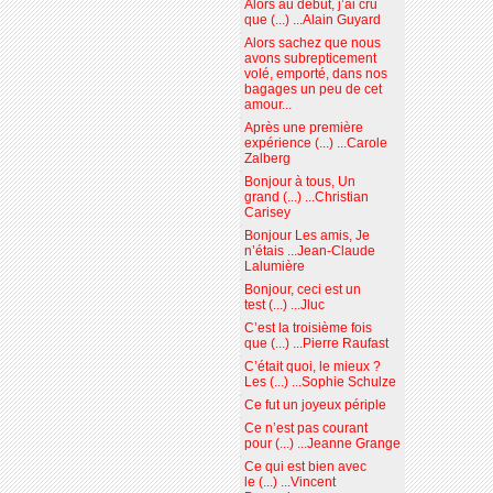
Alors au début, j’ai cru
que (...) ...Alain Guyard
Alors sachez que nous
avons subrepticement
volé, emporté, dans nos
bagages un peu de cet
amour...
Après une première
expérience (...) ...Carole
Zalberg
Bonjour à tous, Un
grand (...) ...Christian
Carisey
Bonjour Les amis, Je
n’étais ...Jean-Claude
Lalumière
Bonjour, ceci est un
test (...) ...Jluc
C’est la troisième fois
que (...) ...Pierre Raufast
C’était quoi, le mieux ?
Les (...) ...Sophie Schulze
Ce fut un joyeux périple
Ce n’est pas courant
pour (...) ...Jeanne Grange
Ce qui est bien avec
le (...) ...Vincent