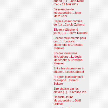
quand (...) ...Jean-Marc
Ceci - 14 Mai 2017
De mémoire de
mousquetaire... Jean-
Marc Ceci
Depuis les rencontres
de (...) ...Carole Zalberg
Elle m’a téléphoné
jeudi, (...) ...Pierre Raufast
Encore mille mercis pour
ce (...) ...Ludovic
Manchette & Christian
Niemiec
Encore toutes nos
félicitations ...Ludovic
Manchette & Christian
Niemiec
Entre les discussions à
bâtons ...Louis Cabaret
Et après le marathon à
l’aéroport ...Florent
Bottero
Etre choisie par les
élèves (...) ...Caroline Vié
Finaliste Jeune
Mousquetaire ...Gaël
Octavia