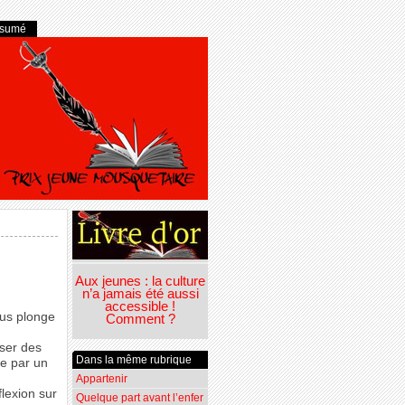
ésumé
Aux jeunes : la culture
n’a jamais été aussi
accessible !
ous plonge
Comment ?
sser des
Dans la même rubrique
ée par un
Appartenir
lexion sur
Quelque part avant l’enfer