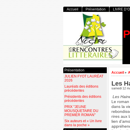
Accueil
Présentation
LIVRE D’
P
Présentation
Accueil
>
JULIEN FYOT LAURÉAT
2026
Les H
Lauréats des éditions
samedi 12 m
précédentes
Présidents des éditions
Les Hain
précédentes
Le roman 
dans la v
PRIX "JEUNE
MOUSQUETAIRE DU
rebondisse
PREMIER ROMAN"
rires aux 
Six auteurs et « Un livre
lien d’amo
dans la poche »
appréhend