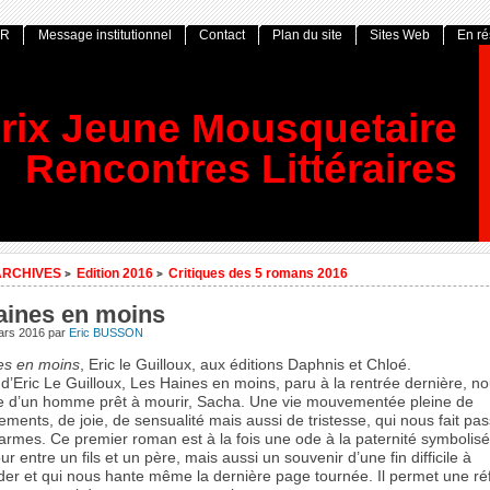
OR
Message institutionnel
Contact
Plan du site
Sites Web
En r
rix Jeune Mousquetaire
Rencontres Littéraires
ARCHIVES
Edition 2016
Critiques des 5 romans 2016
>
>
aines en moins
ars 2016
par
Eric BUSSON
es en moins
, Eric le Guilloux, aux éditions Daphnis et Chloé.
d’Eric Le Guilloux, Les Haines en moins, paru à la rentrée dernière, n
ie d’un homme prêt à mourir, Sacha. Une vie mouvementée pleine de
ments, de joie, de sensualité mais aussi de tristesse, qui nous fait pa
larmes. Ce premier roman est à la fois une ode à la paternité symbolis
ur entre un fils et un père, mais aussi un souvenir d’une fin difficile à
er et qui nous hante même la dernière page tournée. Il permet une réf