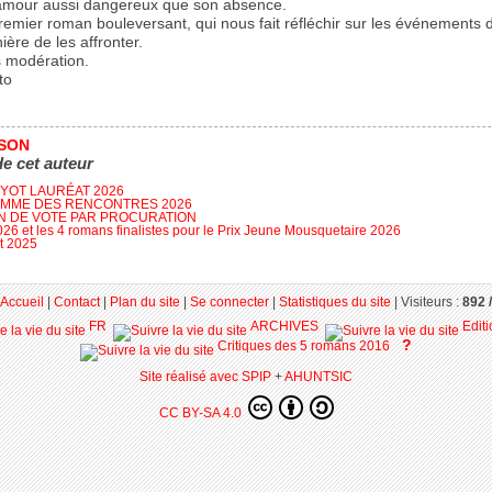
’amour aussi dangereux que son absence.
remier roman bouleversant, qui nous fait réfléchir sur les événements d
ière de les affronter.
s modération.
to
SSON
de cet auteur
FYOT LAURÉAT 2026
MME DES RENCONTRES 2026
N DE VOTE PAR PROCURATION
026 et les 4 romans finalistes pour le Prix Jeune Mousquetaire 2026
t 2025
Accueil
|
Contact
|
Plan du site
|
Se connecter
|
Statistiques du site
|
Visiteurs :
892 /
FR
ARCHIVES
Edit
?
Critiques des 5 romans 2016
Site réalisé avec SPIP
+
AHUNTSIC
CC BY-SA 4.0