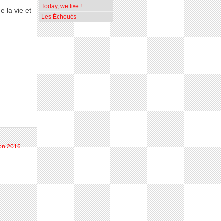
Today, we live !
e la vie et
Les Échoués
ion 2016