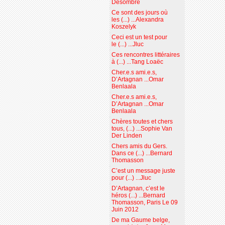
Desombre
Ce sont des jours où
les (...) ...Alexandra
Koszelyk
Ceci est un test pour
le (...) ...Jluc
Ces rencontres littéraires
à (...) ...Tang Loaëc
Cher.e.s ami.e.s,
D’Artagnan ...Omar
Benlaala
Cher.e.s ami.e.s,
D’Artagnan ...Omar
Benlaala
Chères toutes et chers
tous, (...) ...Sophie Van
Der Linden
Chers amis du Gers.
Dans ce (...) ...Bernard
Thomasson
C’est un message juste
pour (...) ...Jluc
D’Artagnan, c’est le
héros (...) ...Bernard
Thomasson, Paris Le 09
Juin 2012
De ma Gaume belge,