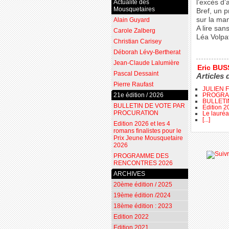
Actualité des
l’excès d
Mousquetaires
Bref, un p
sur la man
Alain Guyard
A lire san
Carole Zalberg
Léa Volpa
Christian Carisey
Déborah Lévy-Bertherat
Jean-Claude Lalumière
Eric BU
Pascal Dessaint
Articles 
Pierre Raufast
JULIEN 
PROGRA
21e édition / 2026
BULLETI
BULLETIN DE VOTE PAR
Edition 2
PROCURATION
Le lauréa
[...]
Edition 2026 et les 4
romans finalistes pour le
Prix Jeune Mousquetaire
2026
PROGRAMME DES
RENCONTRES 2026
ARCHIVES
20ème édition / 2025
19ème édition /2024
18ème édition : 2023
Edition 2022
Edition 2021