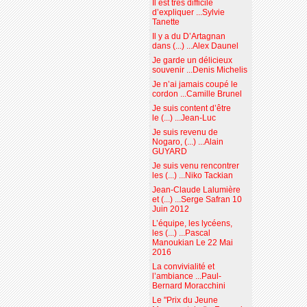
Il est très difficile
d’expliquer ...Sylvie
Tanette
Il y a du D’Artagnan
dans (...) ...Alex Daunel
Je garde un délicieux
souvenir ...Denis Michelis
Je n’ai jamais coupé le
cordon ...Camille Brunel
Je suis content d’être
le (...) ...Jean-Luc
Je suis revenu de
Nogaro, (...) ...Alain
GUYARD
Je suis venu rencontrer
les (...) ...Niko Tackian
Jean-Claude Lalumière
et (...) ...Serge Safran 10
Juin 2012
L’équipe, les lycéens,
les (...) ...Pascal
Manoukian Le 22 Mai
2016
La convivialité et
l’ambiance ...Paul-
Bernard Moracchini
Le "Prix du Jeune