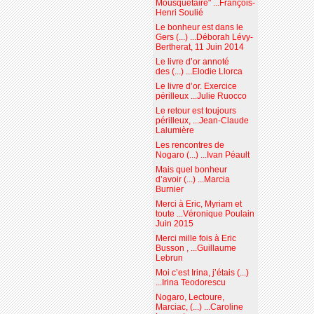
Mousquetaire" ...François-
Henri Soulié
Le bonheur est dans le
Gers (...) ...Déborah Lévy-
Bertherat, 11 Juin 2014
Le livre d’or annoté
des (...) ...Elodie Llorca
Le livre d’or. Exercice
périlleux ...Julie Ruocco
Le retour est toujours
périlleux, ...Jean-Claude
Lalumière
Les rencontres de
Nogaro (...) ...Ivan Péault
Mais quel bonheur
d’avoir (...) ...Marcia
Burnier
Merci à Eric, Myriam et
toute ...Véronique Poulain
Juin 2015
Merci mille fois à Eric
Busson , ...Guillaume
Lebrun
Moi c’est Irina, j’étais (...)
...Irina Teodorescu
Nogaro, Lectoure,
Marciac, (...) ...Caroline