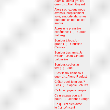
Alors au début, j’ai cru
que (...) ...Alain Guyard
Alors sachez que nous
avons subrepticement
volé, emporté, dans nos
bagages un peu de cet
amour...
Après une première
expérience (...) ...Carole
Zalberg
Bonjour à tous, Un
grand (...) ...Christian
Carisey
Bonjour Les amis, Je
n’étais ...Jean-Claude
Lalumière
Bonjour, ceci est un
test (...) ...Jluc
C’est la troisième fois
que (...) ...Pierre Raufast
C’était quoi, le mieux ?
Les (...) ...Sophie Schulze
Ce fut un joyeux périple
Ce n’est pas courant
pour (...) ...Jeanne Grange
Ce qui est bien avec
le (...) ...Vincent