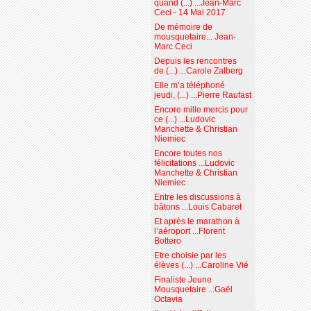
quand (...) ...Jean-Marc
Ceci - 14 Mai 2017
De mémoire de
mousquetaire... Jean-
Marc Ceci
Depuis les rencontres
de (...) ...Carole Zalberg
Elle m’a téléphoné
jeudi, (...) ...Pierre Raufast
Encore mille mercis pour
ce (...) ...Ludovic
Manchette & Christian
Niemiec
Encore toutes nos
félicitations ...Ludovic
Manchette & Christian
Niemiec
Entre les discussions à
bâtons ...Louis Cabaret
Et après le marathon à
l’aéroport ...Florent
Bottero
Etre choisie par les
élèves (...) ...Caroline Vié
Finaliste Jeune
Mousquetaire ...Gaël
Octavia