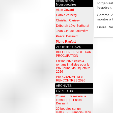
Actualité des
l’organisa
Mousquetaires
l’espère),
Alain Guyard
Comme Véro
Carole Zalberg
montre à 
Christian Carisey
Déborah Lévy-Bertherat
Pierre Ra
Jean-Claude Lalumière
Pascal Dessaint
Pierre Raufast
21e édition / 2026
BULLETIN DE VOTE PAR
PROCURATION
Edition 2026 et les 4
romans finalistes pour le
Prix Jeune Mousquetaire
2026
PROGRAMME DES
RENCONTRES 2026
ARCHIVES
LIVRE D’OR
20 ans… Je resterai à
jamais (...) ...Pascal
Dessaint
20 bougies sur un
mille (...) ...François-Henri