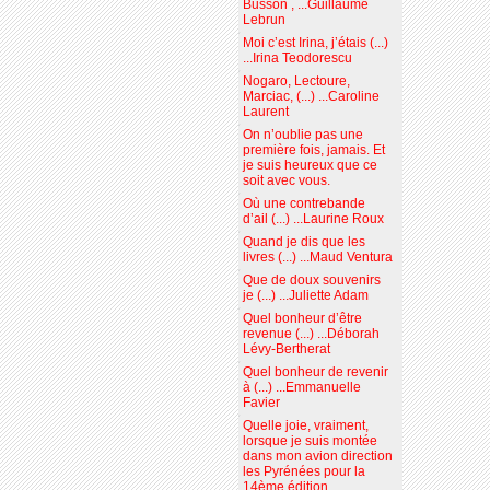
Busson , ...Guillaume
Lebrun
Moi c’est Irina, j’étais (...)
...Irina Teodorescu
Nogaro, Lectoure,
Marciac, (...) ...Caroline
Laurent
On n’oublie pas une
première fois, jamais. Et
je suis heureux que ce
soit avec vous.
Où une contrebande
d’ail (...) ...Laurine Roux
Quand je dis que les
livres (...) ...Maud Ventura
Que de doux souvenirs
je (...) ...Juliette Adam
Quel bonheur d’être
revenue (...) ...Déborah
Lévy-Bertherat
Quel bonheur de revenir
à (...) ...Emmanuelle
Favier
Quelle joie, vraiment,
lorsque je suis montée
dans mon avion direction
les Pyrénées pour la
14ème édition