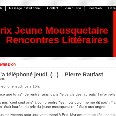
OR
Message institutionnel
Contact
Plan du site
Sites Web
En r
rix Jeune Mousquetaire
Rencontres Littéraires
IVRE D’OR
’a téléphoné jeudi, (...) ...Pierre Raufast
2015
éléphoné jeudi, vers 16h.
e que tu as", de rentrer ainsi dans "le cercle des lauréats" ! m’a-t-elle 
s mis "cent sept ans" à comprendre "les mots qu’on ne me dit pas" : "la 
is" était lauréat du prix du jeune mousquetaire. J’étais aux anges.
us les lycééns pour leur vote, merci à Eric, Myriam et toute l’équipe po