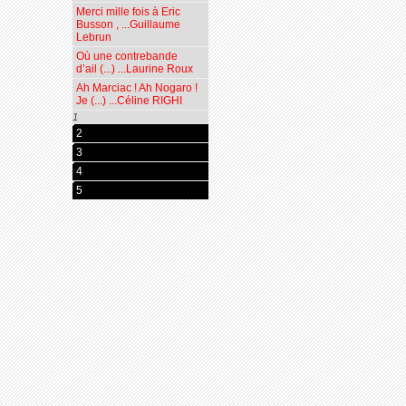
Merci mille fois à Eric
Busson , ...Guillaume
Lebrun
Où une contrebande
d’ail (...) ...Laurine Roux
Ah Marciac ! Ah Nogaro !
Je (...) ...Céline RIGHI
1
2
3
4
5