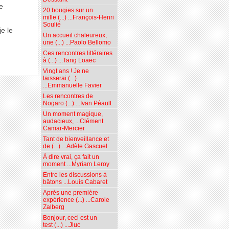
e
20 bougies sur un
mille (...) ...François-Henri
Soulié
e le
Un accueil chaleureux,
une (...) ...Paolo Bellomo
Ces rencontres littéraires
à (...) ...Tang Loaëc
Vingt ans ! Je ne
laisserai (...)
...Emmanuelle Favier
Les rencontres de
Nogaro (...) ...Ivan Péault
Un moment magique,
audacieux, ...Clément
Camar-Mercier
Tant de bienveillance et
de (...) ...Adèle Gascuel
À dire vrai, ça fait un
moment ...Myriam Leroy
Entre les discussions à
bâtons ...Louis Cabaret
Après une première
expérience (...) ...Carole
Zalberg
Bonjour, ceci est un
test (...) ...Jluc