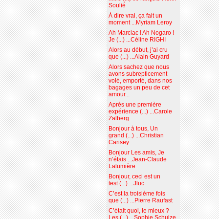
Soulié
À dire vrai, ça fait un
moment ...Myriam Leroy
Ah Marciac ! Ah Nogaro !
Je (...) ...Céline RIGHI
Alors au début, j’ai cru
que (...) ...Alain Guyard
Alors sachez que nous
avons subrepticement
volé, emporté, dans nos
bagages un peu de cet
amour...
Après une première
expérience (...) ...Carole
Zalberg
Bonjour à tous, Un
grand (...) ...Christian
Carisey
Bonjour Les amis, Je
n’étais ...Jean-Claude
Lalumière
Bonjour, ceci est un
test (...) ...Jluc
C’est la troisième fois
que (...) ...Pierre Raufast
C’était quoi, le mieux ?
Les (...) ...Sophie Schulze