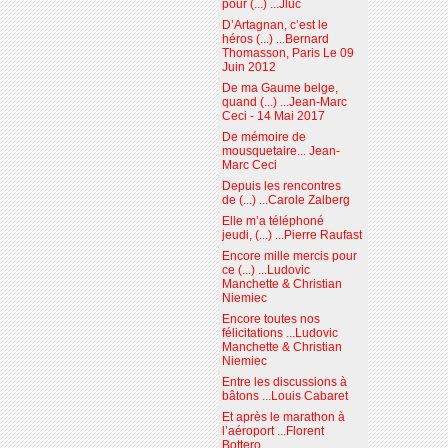
pour (...) ...Jluc
D’Artagnan, c’est le
héros (...) ...Bernard
Thomasson, Paris Le 09
Juin 2012
De ma Gaume belge,
quand (...) ...Jean-Marc
Ceci - 14 Mai 2017
De mémoire de
mousquetaire... Jean-
Marc Ceci
Depuis les rencontres
de (...) ...Carole Zalberg
Elle m’a téléphoné
jeudi, (...) ...Pierre Raufast
Encore mille mercis pour
ce (...) ...Ludovic
Manchette & Christian
Niemiec
Encore toutes nos
félicitations ...Ludovic
Manchette & Christian
Niemiec
Entre les discussions à
bâtons ...Louis Cabaret
Et après le marathon à
l’aéroport ...Florent
Bottero