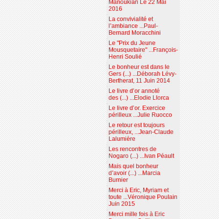
Manoukian Le 22 Mai
2016
La convivialité et
l’ambiance ...Paul-
Bernard Moracchini
Le "Prix du Jeune
Mousquetaire" ...François-
Henri Soulié
Le bonheur est dans le
Gers (...) ...Déborah Lévy-
Bertherat, 11 Juin 2014
Le livre d’or annoté
des (...) ...Elodie Llorca
Le livre d’or. Exercice
périlleux ...Julie Ruocco
Le retour est toujours
périlleux, ...Jean-Claude
Lalumière
Les rencontres de
Nogaro (...) ...Ivan Péault
Mais quel bonheur
d’avoir (...) ...Marcia
Burnier
Merci à Eric, Myriam et
toute ...Véronique Poulain
Juin 2015
Merci mille fois à Eric