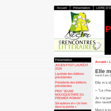
Accueil
Présentation
LIVRE D’
P
Présentation
Accueil
L
>
JULIEN FYOT LAURÉAT
2026
Elle m
Lauréats des éditions
mardi 9 juin 
précédentes
Présidents des éditions
Elle m’a t
précédentes
–
"La chanc
PRIX "JEUNE
MOUSQUETAIRE DU
Je n’ai pa
PREMIER ROMAN"
des raviol
Six auteurs et « Un livre
dans la poche »
Merci à to