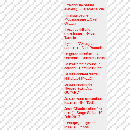
Etre choisie par les
élèves (...) ...Caroline Vié
Finaliste Jeune
Mousquetaire ...Gaël
Octavia
Il est très difficile
d’expliquer ...Sylvie
Tanette
Il y a du D’Artagnan
dans (...) ...Alex Daunel
Je garde un délicieux
souvenir ...Denis Michelis
Je n’ai jamais coupé le
cordon ...Camille Brunel
Je suis content d’être
le (...) ...Jean-Luc
Je suis revenu de
Nogaro, (...) ...Alain
GUYARD
Je suis venu rencontrer
les (...) ...Niko Tackian
Jean-Claude Lalumière
et (...) ...Serge Safran 10
Juin 2012
L’équipe, les lycéens,
les (...) ...Pascal