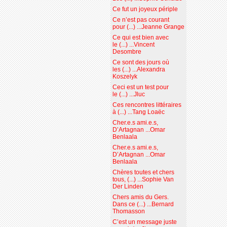
Ce fut un joyeux périple
Ce n’est pas courant
pour (...) ...Jeanne Grange
Ce qui est bien avec
le (...) ...Vincent
Desombre
Ce sont des jours où
les (...) ...Alexandra
Koszelyk
Ceci est un test pour
le (...) ...Jluc
Ces rencontres littéraires
à (...) ...Tang Loaëc
Cher.e.s ami.e.s,
D’Artagnan ...Omar
Benlaala
Cher.e.s ami.e.s,
D’Artagnan ...Omar
Benlaala
Chères toutes et chers
tous, (...) ...Sophie Van
Der Linden
Chers amis du Gers.
Dans ce (...) ...Bernard
Thomasson
C’est un message juste