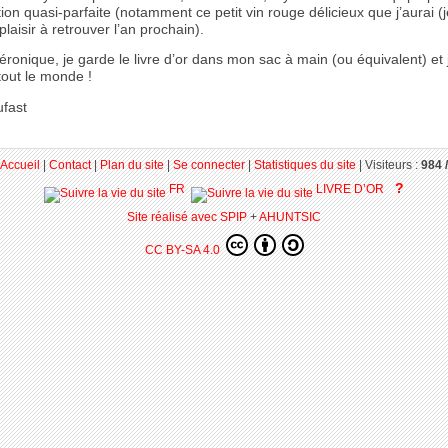
tion quasi-parfaite (notamment ce petit vin rouge délicieux que j’aurai (j
 plaisir à retrouver l’an prochain).
nique, je garde le livre d’or dans mon sac à main (ou équivalent) et j
tout le monde !
ufast
Accueil
|
Contact
|
Plan du site
|
Se connecter
|
Statistiques du site
|
Visiteurs :
984 /
?
FR
LIVRE D’OR
Site réalisé avec SPIP
+
AHUNTSIC
CC BY-SA 4.0