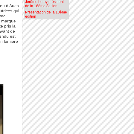
Jérôme Leroy président
ieu à Auch
de la 18ème édition
trices qui
Présentation de la 18ème
avec
édition
t marqué
e pris la
 avant de
tendu est
en lumière