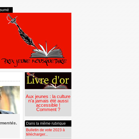
ésumé
Aux jeunes : la culture
n’a jamais été aussi
accessible !
Comment ?
rmentés
.
Dans la même rubrique
Bulletin de vote 2023 à
télécharger...