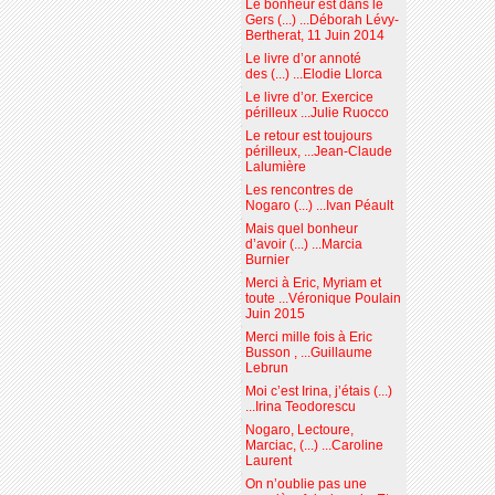
Le bonheur est dans le
Gers (...) ...Déborah Lévy-
Bertherat, 11 Juin 2014
Le livre d’or annoté
des (...) ...Elodie Llorca
Le livre d’or. Exercice
périlleux ...Julie Ruocco
Le retour est toujours
périlleux, ...Jean-Claude
Lalumière
Les rencontres de
Nogaro (...) ...Ivan Péault
Mais quel bonheur
d’avoir (...) ...Marcia
Burnier
Merci à Eric, Myriam et
toute ...Véronique Poulain
Juin 2015
Merci mille fois à Eric
Busson , ...Guillaume
Lebrun
Moi c’est Irina, j’étais (...)
...Irina Teodorescu
Nogaro, Lectoure,
Marciac, (...) ...Caroline
Laurent
On n’oublie pas une