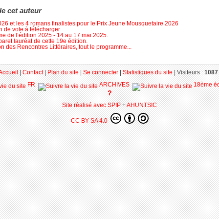
de cet auteur
026 et les 4 romans finalistes pour le Prix Jeune Mousquetaire 2026
in de vote à télécharger
 de l’édition 2025 - 14 au 17 mai 2025.
aret lauréat de cette 19e édition.
on des Rencontres Littéraires, tout le programme...
Accueil
|
Contact
|
Plan du site
|
Se connecter
|
Statistiques du site
|
Visiteurs :
1087 
FR
ARCHIVES
18ème édi
?
Site réalisé avec SPIP
+
AHUNTSIC
CC BY-SA 4.0