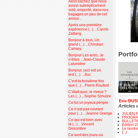
Alors sachez que nous
avons subrepticement
volé, emporté, dans nos
bagages un peu de cet
amour...
Après une première
expérience (...) ...Carole
Zalberg
Bonjour à tous, Un
grand (...) ...Christian
Carisey
Portfo
Bonjour Les amis, Je
n’étais ...Jean-Claude
Lalumière
Bonjour, ceci est un
test (...) ...Jluc
C’est la troisième fois
que (...) ...Pierre Raufast
C’était quoi, le mieux ?
Les (...) ...Sophie Schulze
Eric BU
Ce fut un joyeux périple
Articles 
Ce n’est pas courant
pour (...) ...Jeanne Grange
JULIEN 
PROGRA
Ce qui est bien avec
BULLETI
le (...) ...Vincent
Edition 2
Le lauréa
Desombre
[...]
Ce sont des jours où