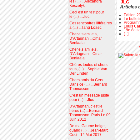
les (...) ...Alexandra
JLG
Koszelyk
Articles 
Ceci est un test pour
Edition 2
le (...) ...Jluc
Le bullet
Programme
Ces rencontres littéraires
Louis Cab
à (...) ...Tang Loaëc
19e éditi
[...]
Cher.e.s ami.e.s,
D’Artagnan ...Omar
Benlaala
Cher.e.s ami.e.s,
D’Artagnan ...Omar
Benlaala
Chères toutes et chers
tous, (...) ...Sophie Van
Der Linden
Chers amis du Gers.
Dans ce (...) ...Bernard
Thomasson
C’est un message juste
pour (...) ...Jluc
D’Artagnan, c’est le
héros (...) ...Bernard
Thomasson, Paris Le 09
Juin 2012
De ma Gaume belge,
quand (...) ...Jean-Marc
Ceci - 14 Mai 2017