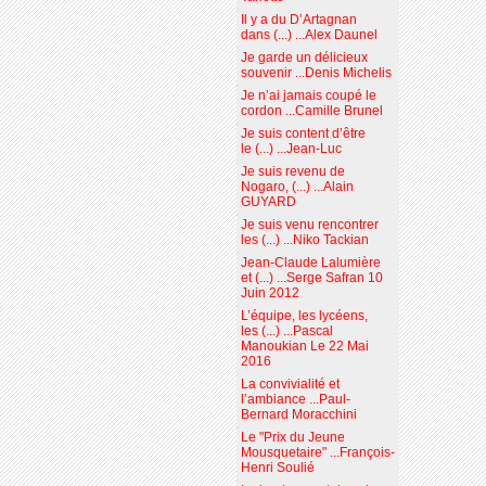
Il y a du D’Artagnan
dans (...) ...Alex Daunel
Je garde un délicieux
souvenir ...Denis Michelis
Je n’ai jamais coupé le
cordon ...Camille Brunel
Je suis content d’être
le (...) ...Jean-Luc
Je suis revenu de
Nogaro, (...) ...Alain
GUYARD
Je suis venu rencontrer
les (...) ...Niko Tackian
Jean-Claude Lalumière
et (...) ...Serge Safran 10
Juin 2012
L’équipe, les lycéens,
les (...) ...Pascal
Manoukian Le 22 Mai
2016
La convivialité et
l’ambiance ...Paul-
Bernard Moracchini
Le "Prix du Jeune
Mousquetaire" ...François-
Henri Soulié