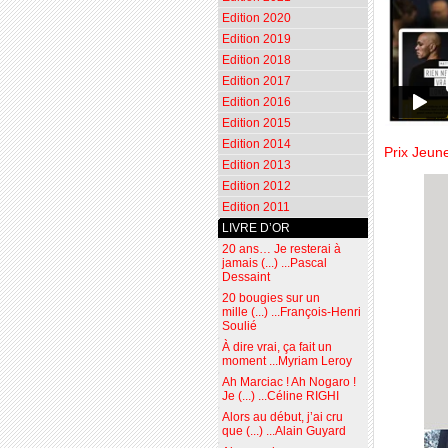
Edition 2020
Edition 2019
Edition 2018
Edition 2017
Edition 2016
Edition 2015
Edition 2014
Prix Jeun
Edition 2013
Edition 2012
Edition 2011
LIVRE D’OR
20 ans… Je resterai à
jamais (...) ...Pascal
Dessaint
20 bougies sur un
mille (...) ...François-Henri
Soulié
À dire vrai, ça fait un
moment ...Myriam Leroy
Ah Marciac ! Ah Nogaro !
Je (...) ...Céline RIGHI
Alors au début, j’ai cru
que (...) ...Alain Guyard