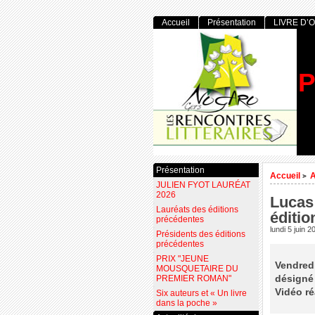
Accueil
Présentation
LIVRE D’
P
Présentation
Accueil
>
JULIEN FYOT LAURÉAT
2026
Lucas
Lauréats des éditions
éditio
précédentes
lundi 5 juin 2
Présidents des éditions
précédentes
PRIX "JEUNE
Vendred
MOUSQUETAIRE DU
désigné
PREMIER ROMAN"
Vidéo ré
Six auteurs et « Un livre
dans la poche »