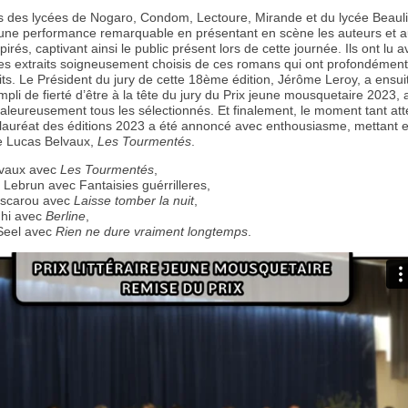
s des lycées de Nogaro, Condom, Lectoure, Mirande et du lycée Beaul
t une performance remarquable en présentant en scène les auteurs et au
spirés, captivant ainsi le public présent lors de cette journée. Ils ont lu 
es extraits soigneusement choisis de ces romans qui ont profondémen
its. Le Président du jury de cette 18ème édition, Jérôme Leroy, a ensuit
mpli de fierté d’être à la tête du jury du Prix jeune mousquetaire 2023,
chaleureusement tous les sélectionnés. Et finalement, le moment tant at
le lauréat des éditions 2023 a été annoncé avec enthousiasme, mettant 
e Lucas Belvaux,
Les Tourmentés
.
lvaux avec
Les Tourmentés
,
 Lebrun avec Fantaisies guérrilleres,
scarou avec
Laisse tomber la nuit
,
ghi avec
Berline
,
Seel avec
Rien ne dure vraiment longtemps
.