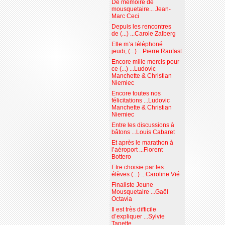
De mémoire de
mousquetaire... Jean-
Marc Ceci
Depuis les rencontres
de (...) ...Carole Zalberg
Elle m’a téléphoné
jeudi, (...) ...Pierre Raufast
Encore mille mercis pour
ce (...) ...Ludovic
Manchette & Christian
Niemiec
Encore toutes nos
félicitations ...Ludovic
Manchette & Christian
Niemiec
Entre les discussions à
bâtons ...Louis Cabaret
Et après le marathon à
l’aéroport ...Florent
Bottero
Etre choisie par les
élèves (...) ...Caroline Vié
Finaliste Jeune
Mousquetaire ...Gaël
Octavia
Il est très difficile
d’expliquer ...Sylvie
Tanette