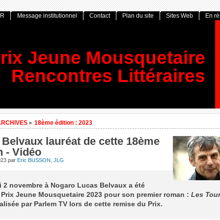
OR
Message institutionnel
Contact
Plan du site
Sites Web
En r
rix Jeune Mousquetaire
Rencontres Littéraires
ARCHIVES
18ème édition : 2023
>
 Belvaux lauréat de cette 18ème
n - Vidéo
023
par
Eric BUSSON
,
JLG
i 2 novembre à Nogaro Lucas Belvaux a été
 Prix Jeune Mousquetaire 2023 pour son premier roman :
Les Tou
alisée par Parlem TV lors de cette remise du Prix.