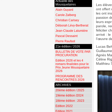
Actualité des
Mousquetaires
Les élève
ont offer
Alain Guyard
les ont in
Carole Zalberg
passion d
Christian Carisey
leurs espr
Déborah Lévy-Bertherat
parole, re
féliciter 
Jean-Claude Lalumière
arrivé : 
Pascal Dessaint
l’œuvre d
Pierre Raufast
Lucas Be
21e édition / 2026
Guillaume
BULLETIN DE VOTE PAR
Agnès Ma
PROCURATION
Céline Ri
Edition 2026 et les 4
Matthieu 
romans finalistes pour le
Prix Jeune Mousquetaire
2026
PROGRAMME DES
RENCONTRES 2026
ARCHIVES
20ème édition / 2025
19ème édition /2024
18ème édition : 2023
Edition 2022
Edition 2021