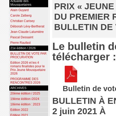
Actualité des
PRIX « JEUN
Mousquetaires
Alain Guyard
DU PREMIER 
Carole Zalberg
Christian Carisey
BULLETIN DE 
Déborah Lévy-Bertherat
Jean-Claude Lalumière
Pascal Dessaint
Le bulletin d
Pierre Raufast
21e édition / 2026
télécharger 
BULLETIN DE VOTE PAR
PROCURATION
Edition 2026 et les 4
romans finalistes pour le
Prix Jeune Mousquetaire
2026
PROGRAMME DES
RENCONTRES 2026
Bulletin de vo
ARCHIVES
20ème édition / 2025
BULLETIN À 
19ème édition /2024
18ème édition : 2023
2 juin 2021 À
Edition 2022
Edition 2021