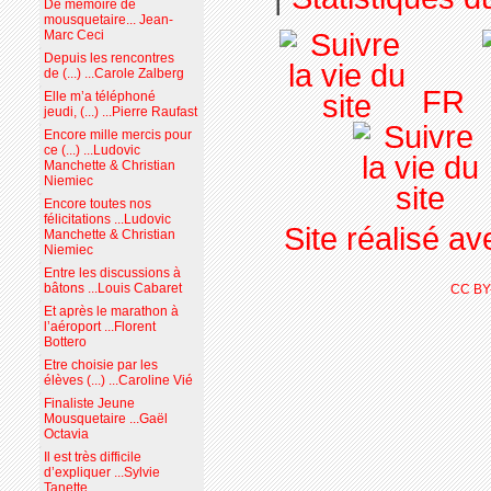
De mémoire de
mousquetaire... Jean-
Marc Ceci
Depuis les rencontres
de (...) ...Carole Zalberg
FR
Elle m’a téléphoné
jeudi, (...) ...Pierre Raufast
Encore mille mercis pour
ce (...) ...Ludovic
Manchette & Christian
Niemiec
Encore toutes nos
félicitations ...Ludovic
Site réalisé a
Manchette & Christian
Niemiec
Entre les discussions à
bâtons ...Louis Cabaret
CC BY
Et après le marathon à
l’aéroport ...Florent
Bottero
Etre choisie par les
élèves (...) ...Caroline Vié
Finaliste Jeune
Mousquetaire ...Gaël
Octavia
Il est très difficile
d’expliquer ...Sylvie
Tanette