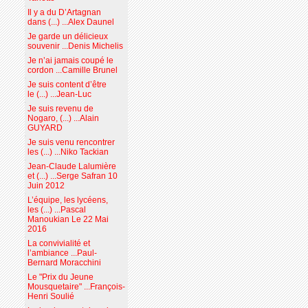
Il y a du D’Artagnan
dans (...) ...Alex Daunel
Je garde un délicieux
souvenir ...Denis Michelis
Je n’ai jamais coupé le
cordon ...Camille Brunel
Je suis content d’être
le (...) ...Jean-Luc
Je suis revenu de
Nogaro, (...) ...Alain
GUYARD
Je suis venu rencontrer
les (...) ...Niko Tackian
Jean-Claude Lalumière
et (...) ...Serge Safran 10
Juin 2012
L’équipe, les lycéens,
les (...) ...Pascal
Manoukian Le 22 Mai
2016
La convivialité et
l’ambiance ...Paul-
Bernard Moracchini
Le "Prix du Jeune
Mousquetaire" ...François-
Henri Soulié