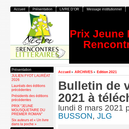
Accueil
Présentation
LIVRE D’OR
Message institutionnel
Prix Jeune
Rencontr
Présentation
Accueil
ARCHIVES
Edition 2021
>
>
JULIEN FYOT LAURÉAT
2026
Bulletin de 
Lauréats des éditions
précédentes
2021 à téléc
Présidents des éditions
précédentes
lundi 8 mars 2021
PRIX "JEUNE
MOUSQUETAIRE DU
BUSSON
,
JLG
PREMIER ROMAN"
Six auteurs et « Un livre
dans la poche »