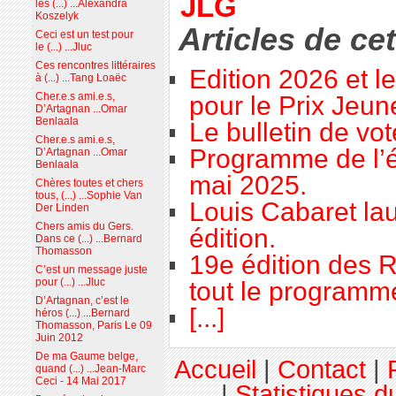
JLG
les (...) ...Alexandra
Koszelyk
Articles de ce
Ceci est un test pour
le (...) ...Jluc
Ces rencontres littéraires
Edition 2026 et l
à (...) ...Tang Loaëc
Cher.e.s ami.e.s,
pour le Prix Jeu
D’Artagnan ...Omar
Benlaala
Le bulletin de vo
Cher.e.s ami.e.s,
Programme de l’é
D’Artagnan ...Omar
Benlaala
mai 2025.
Chères toutes et chers
tous, (...) ...Sophie Van
Louis Cabaret lau
Der Linden
Chers amis du Gers.
édition.
Dans ce (...) ...Bernard
Thomasson
19e édition des R
C’est un message juste
pour (...) ...Jluc
tout le programme
D’Artagnan, c’est le
[...]
héros (...) ...Bernard
Thomasson, Paris Le 09
Juin 2012
De ma Gaume belge,
Accueil
|
Contact
|
quand (...) ...Jean-Marc
Ceci - 14 Mai 2017
|
Statistiques du