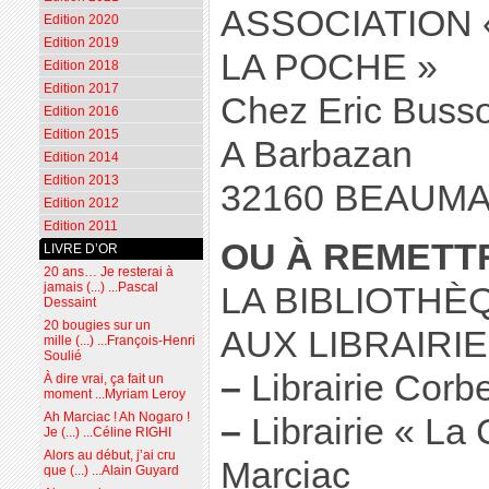
ASSOCIATION 
Edition 2020
Edition 2019
LA POCHE »
Edition 2018
Edition 2017
Chez Eric Buss
Edition 2016
Edition 2015
A Barbazan
Edition 2014
Edition 2013
32160 BEAUM
Edition 2012
Edition 2011
OU À REMETTR
LIVRE D’OR
20 ans… Je resterai à
jamais (...) ...Pascal
LA BIBLIOTH
Dessaint
20 bougies sur un
AUX LIBRAIRIE
mille (...) ...François-Henri
Soulié
–
Librairie Corb
À dire vrai, ça fait un
moment ...Myriam Leroy
Ah Marciac ! Ah Nogaro !
–
Librairie « La 
Je (...) ...Céline RIGHI
Alors au début, j’ai cru
Marciac
que (...) ...Alain Guyard