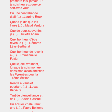
première fois, jamais. Et
je suis heureux que ce
soit avec vous.
Où une contrebande
d’ail (...) ...Laurine Roux
Quand je dis que les
livres (...) ...Maud Ventura
Que de doux souvenirs
je (...) ...Juliette Adam
Quel bonheur d’être
revenue (...) ...Déborah
Lévy-Bertherat
Quel bonheur de revenir
à (...) ...Emmanuelle
Favier
Quelle joie, vraiment,
lorsque je suis montée
dans mon avion direction
les Pyrénées pour la
14ème édition
Rentré à Paris et
pourtant, (...) ...Lucas
Belvaux
Tant de bienveillance et
de (...) ...Adèle Gascuel
Un accueil chaleureux,
une (...) ...Paolo Bellomo