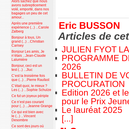
Alors sachez que nous
avons subrepticement
volé, emporté, dans nos
bagages un peu de cet
amour...
Eric BUSSON
Après une première
expérience (...) ...Carole
Zalberg
Articles de ce
Bonjour à tous, Un
grand (...) ...Christian
Carisey
JULIEN FYOT L
Bonjour Les amis, Je
PROGRAMME D
n’étais ...Jean-Claude
Lalumière
2026
Bonjour, ceci est un
test (...) ...Jluc
BULLETIN DE V
C’est la troisième fois
que (...) ...Pierre Raufast
PROCURATION
C’était quoi, le mieux ?
Edition 2026 et l
Les (...) ...Sophie Schulze
Ce fut un joyeux périple
pour le Prix Jeu
Ce n’est pas courant
pour (...) ...Jeanne Grange
Le lauréat 2025
Ce qui est bien avec
[...]
le (...) ...Vincent
Desombre
Ce sont des jours où