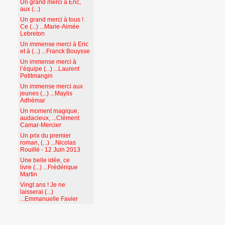
Un grand merci à Eric,
aux (...)
Un grand merci à tous !
Ce (...) ...Marie-Aimée
Lebreton
Un immense merci à Eric
et à (...) ...Franck Bouysse
Un immense merci à
l’équipe (...) ...Laurent
Petitmangin
Un immense merci aux
jeunes (...) ...Maylis
Adhémar
Un moment magique,
audacieux, ...Clément
Camar-Mercier
Un prix du premier
roman, (...) ...Nicolas
Rouillé - 12 Juin 2013
Une belle idée, ce
livre (...) ...Frédérique
Martin
Vingt ans ! Je ne
laisserai (...)
...Emmanuelle Favier