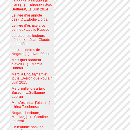
Le bonheur est dans le
Gers (...) ...Déborah Lévy-
Bertherat, 11 Juin 2014
Le livre d’or annoté
des (...) ...Elodie Llorca
Le livre d’or. Exercice
périlleux ...Julie Ruocco
Le retour est toujours
périlleux, ...Jean-Claude
Lalumière
Les rencontres de
Nogaro (...) ...Ivan Péault
Mais quel bonheur
d’avoir (...) ...Marcia
Burnier
Merci à Eric, Myriam et
toute ...Véronique Poulain
Juin 2015
Merci mille fois à Eric
Busson , ...Guillaume
Lebrun
Moi c’est Irina, j’étais (...)
...Irina Teodorescu
Nogaro, Lectoure,
Marciac, (...) ...Caroline
Laurent
On n’oublie pas une