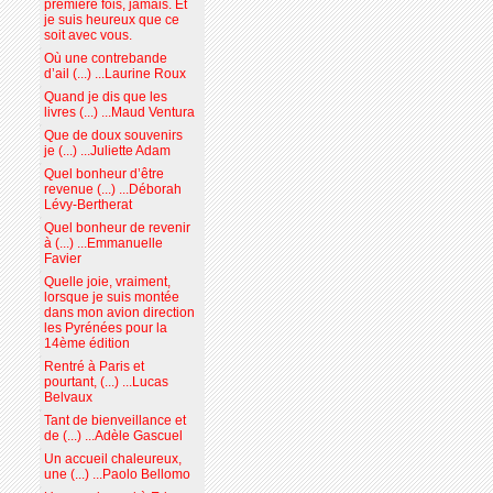
première fois, jamais. Et
je suis heureux que ce
soit avec vous.
Où une contrebande
d’ail (...) ...Laurine Roux
Quand je dis que les
livres (...) ...Maud Ventura
Que de doux souvenirs
je (...) ...Juliette Adam
Quel bonheur d’être
revenue (...) ...Déborah
Lévy-Bertherat
Quel bonheur de revenir
à (...) ...Emmanuelle
Favier
Quelle joie, vraiment,
lorsque je suis montée
dans mon avion direction
les Pyrénées pour la
14ème édition
Rentré à Paris et
pourtant, (...) ...Lucas
Belvaux
Tant de bienveillance et
de (...) ...Adèle Gascuel
Un accueil chaleureux,
une (...) ...Paolo Bellomo