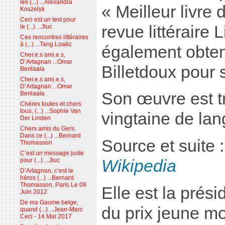
les (...) ...Alexandra
« Meilleur livre 
Koszelyk
Ceci est un test pour
revue littéraire 
le (...) ...Jluc
Ces rencontres littéraires
à (...) ...Tang Loaëc
également obten
Cher.e.s ami.e.s,
D’Artagnan ...Omar
Billetdoux pour
Benlaala
Cher.e.s ami.e.s,
D’Artagnan ...Omar
Son œuvre est t
Benlaala
Chères toutes et chers
tous, (...) ...Sophie Van
vingtaine de lan
Der Linden
Chers amis du Gers.
Dans ce (...) ...Bernard
Source et suite 
Thomasson
C’est un message juste
Wikipedia
pour (...) ...Jluc
D’Artagnan, c’est le
héros (...) ...Bernard
Thomasson, Paris Le 09
Elle est la prési
Juin 2012
De ma Gaume belge,
du prix jeune m
quand (...) ...Jean-Marc
Ceci - 14 Mai 2017