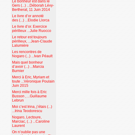
Le bonheur est dans le
Gers (...) ...Déborah Lévy-
Bertherat, 11 Juin 2014
Le livre d’or annoté
des (...) ...Elodie Llorca
Le livre d’or. Exercice
périlleux ...Julie Ruocco
Le retour est toujours
périlleux, ...Jean-Claude
Lalumière
Les rencontres de
Nogaro (...) ...Ivan Péault
Mais quel bonheur
d’avoir (...) ...Marcia
Burnier
Merci à Eric, Myriam et
toute ...Véronique Poulain
Juin 2015
Merci mille fois à Eric
Busson , ...Guillaume
Lebrun
Moi c’est Irina, j’étais (...)
...Irina Teodorescu
Nogaro, Lectoure,
Marciac, (...) ...Caroline
Laurent
On n’oublie pas une