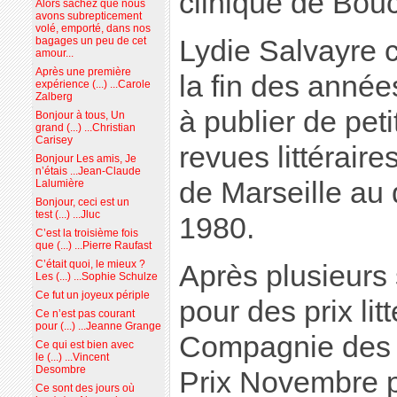
clinique de Bouc
Alors sachez que nous
avons subrepticement
volé, emporté, dans nos
Lydie Salvayre 
bagages un peu de cet
amour...
Après une première
la fin des anné
expérience (...) ...Carole
Zalberg
à publier de pet
Bonjour à tous, Un
grand (...) ...Christian
Carisey
revues littérair
Bonjour Les amis, Je
n’étais ...Jean-Claude
de Marseille au
Lalumière
Bonjour, ceci est un
test (...) ...Jluc
1980.
C’est la troisième fois
que (...) ...Pierre Raufast
C’était quoi, le mieux ?
Après plusieurs
Les (...) ...Sophie Schulze
Ce fut un joyeux périple
pour des prix li
Ce n’est pas courant
pour (...) ...Jeanne Grange
Compagnie des s
Ce qui est bien avec
le (...) ...Vincent
Desombre
Prix Novembre p
Ce sont des jours où