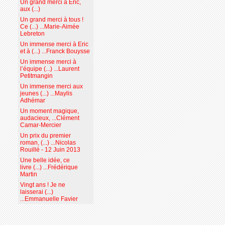
Un grand merci à Eric,
aux (...)
Un grand merci à tous !
Ce (...) ...Marie-Aimée
Lebreton
Un immense merci à Eric
et à (...) ...Franck Bouysse
Un immense merci à
l’équipe (...) ...Laurent
Petitmangin
Un immense merci aux
jeunes (...) ...Maylis
Adhémar
Un moment magique,
audacieux, ...Clément
Camar-Mercier
Un prix du premier
roman, (...) ...Nicolas
Rouillé - 12 Juin 2013
Une belle idée, ce
livre (...) ...Frédérique
Martin
Vingt ans ! Je ne
laisserai (...)
...Emmanuelle Favier