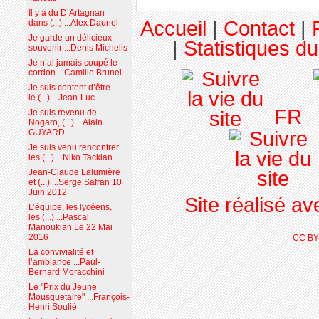
Il y a du D’Artagnan
Accueil
|
Contact
|
dans (...) ...Alex Daunel
Je garde un délicieux
|
Statistiques du
souvenir ...Denis Michelis
Je n’ai jamais coupé le
cordon ...Camille Brunel
Je suis content d’être
le (...) ...Jean-Luc
FR
Je suis revenu de
Nogaro, (...) ...Alain
GUYARD
Je suis venu rencontrer
les (...) ...Niko Tackian
Jean-Claude Lalumière
et (...) ...Serge Safran 10
Juin 2012
Site réalisé a
L’équipe, les lycéens,
les (...) ...Pascal
Manoukian Le 22 Mai
2016
CC BY
La convivialité et
l’ambiance ...Paul-
Bernard Moracchini
Le "Prix du Jeune
Mousquetaire" ...François-
Henri Soulié