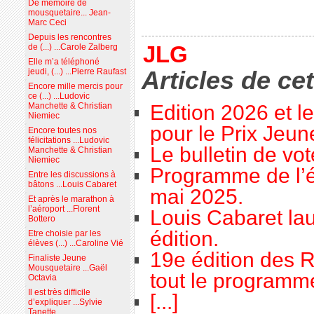
De mémoire de
mousquetaire... Jean-
Marc Ceci
Depuis les rencontres
JLG
de (...) ...Carole Zalberg
Elle m’a téléphoné
Articles de ce
jeudi, (...) ...Pierre Raufast
Encore mille mercis pour
ce (...) ...Ludovic
Edition 2026 et l
Manchette & Christian
Niemiec
pour le Prix Jeu
Encore toutes nos
félicitations ...Ludovic
Le bulletin de vo
Manchette & Christian
Niemiec
Programme de l’é
Entre les discussions à
bâtons ...Louis Cabaret
mai 2025.
Et après le marathon à
l’aéroport ...Florent
Louis Cabaret lau
Bottero
édition.
Etre choisie par les
élèves (...) ...Caroline Vié
19e édition des R
Finaliste Jeune
Mousquetaire ...Gaël
tout le programme
Octavia
Il est très difficile
[...]
d’expliquer ...Sylvie
Tanette