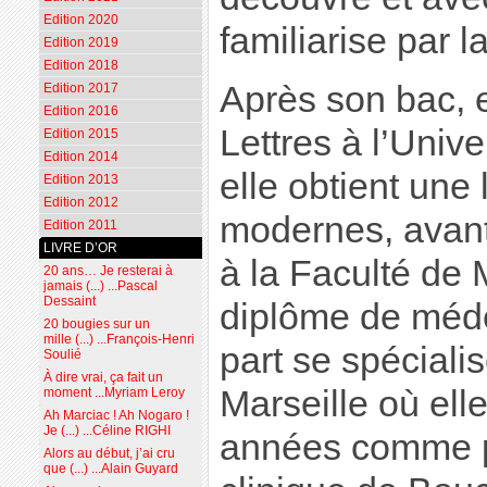
Edition 2020
familiarise par la
Edition 2019
Edition 2018
Après son bac, e
Edition 2017
Edition 2016
Lettres à l’Univ
Edition 2015
Edition 2014
elle obtient une 
Edition 2013
Edition 2012
modernes, avant
Edition 2011
LIVRE D’OR
à la Faculté de
20 ans… Je resterai à
jamais (...) ...Pascal
Dessaint
diplôme de méde
20 bougies sur un
mille (...) ...François-Henri
part se spécialis
Soulié
À dire vrai, ça fait un
Marseille où ell
moment ...Myriam Leroy
Ah Marciac ! Ah Nogaro !
Je (...) ...Céline RIGHI
années comme p
Alors au début, j’ai cru
que (...) ...Alain Guyard