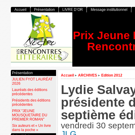
Accueil
Présentation
LIVRE D’OR
Message institutionnel
Prix Jeune
Rencontr
Présentation
Accueil
ARCHIVES
Edition 2012
>
>
JULIEN FYOT LAURÉAT
2026
Lydie Salvay
Lauréats des éditions
précédentes
présidente d
Présidents des éditions
précédentes
septième éd
PRIX "JEUNE
MOUSQUETAIRE DU
PREMIER ROMAN"
vendredi 30 septe
Six auteurs et « Un livre
dans la poche »
JLG