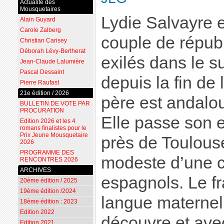
Actualité des
Mousquetaires
Lydie Salvayre 
Alain Guyard
Carole Zalberg
couple de répub
Christian Carisey
Déborah Lévy-Bertherat
exilés dans le s
Jean-Claude Lalumière
Pascal Dessaint
depuis la fin de 
Pierre Raufast
21e édition / 2026
père est andalo
BULLETIN DE VOTE PAR
PROCURATION
Elle passe son e
Edition 2026 et les 4
romans finalistes pour le
Prix Jeune Mousquetaire
près de Toulouse
2026
PROGRAMME DES
modeste d’une c
RENCONTRES 2026
ARCHIVES
espagnols. Le fr
20ème édition / 2025
19ème édition /2024
langue maternell
18ème édition : 2023
Edition 2022
découvre et avec
Edition 2021