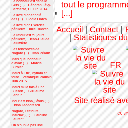
Le bonheur est dans le
tout le programme
Gers (...) ...Déborah Lévy-
Bertherat, 11 Juin 2014
[...]
Le livre d’or annoté
des (...) ...Elodie Llorca
Le livre d’or. Exercice
Accueil
|
Contact
|
périlleux ...Julie Ruocco
|
Statistiques du
Le retour est toujours
périlleux, ...Jean-Claude
Lalumière
Les rencontres de
Nogaro (...) ...Ivan Péault
Mais quel bonheur
FR
d’avoir (...) ...Marcia
Burnier
Merci à Eric, Myriam et
toute ...Véronique Poulain
Juin 2015
Merci mille fois à Eric
Busson , ...Guillaume
Lebrun
Site réalisé a
Moi c’est Irina, j’étais (...)
...Irina Teodorescu
Nogaro, Lectoure,
CC BY
Marciac, (...) ...Caroline
Laurent
On n’oublie pas une