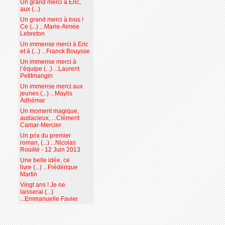
Un grand merci à Eric,
aux (...)
Un grand merci à tous !
Ce (...) ...Marie-Aimée
Lebreton
Un immense merci à Eric
et à (...) ...Franck Bouysse
Un immense merci à
l’équipe (...) ...Laurent
Petitmangin
Un immense merci aux
jeunes (...) ...Maylis
Adhémar
Un moment magique,
audacieux, ...Clément
Camar-Mercier
Un prix du premier
roman, (...) ...Nicolas
Rouillé - 12 Juin 2013
Une belle idée, ce
livre (...) ...Frédérique
Martin
Vingt ans ! Je ne
laisserai (...)
...Emmanuelle Favier