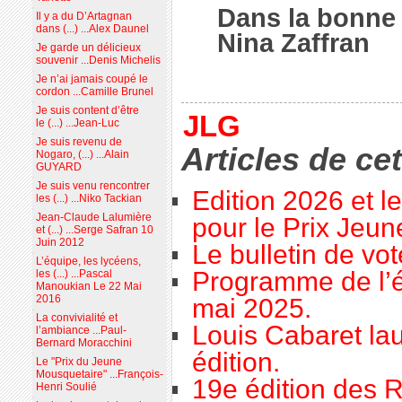
Dans la bonne
Il y a du D’Artagnan
dans (...) ...Alex Daunel
Nina Zaffran
Je garde un délicieux
souvenir ...Denis Michelis
Je n’ai jamais coupé le
cordon ...Camille Brunel
Je suis content d’être
JLG
le (...) ...Jean-Luc
Je suis revenu de
Articles de ce
Nogaro, (...) ...Alain
GUYARD
Je suis venu rencontrer
Edition 2026 et l
les (...) ...Niko Tackian
Jean-Claude Lalumière
pour le Prix Jeu
et (...) ...Serge Safran 10
Juin 2012
Le bulletin de vo
L’équipe, les lycéens,
Programme de l’é
les (...) ...Pascal
Manoukian Le 22 Mai
2016
mai 2025.
La convivialité et
Louis Cabaret lau
l’ambiance ...Paul-
Bernard Moracchini
édition.
Le "Prix du Jeune
Mousquetaire" ...François-
19e édition des R
Henri Soulié