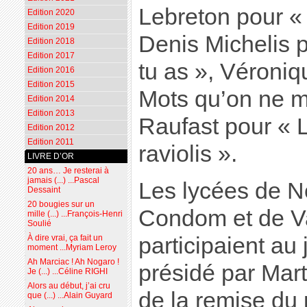
Lebreton pour «
Edition 2020
Edition 2019
Denis Michelis 
Edition 2018
Edition 2017
tu as », Véroniq
Edition 2016
Edition 2015
Mots qu’on ne me
Edition 2014
Edition 2013
Raufast pour « 
Edition 2012
Edition 2011
raviolis ».
LIVRE D’OR
20 ans… Je resterai à
jamais (...) ...Pascal
Les lycées de N
Dessaint
20 bougies sur un
Condom et de V
mille (...) ...François-Henri
Soulié
participaient au
À dire vrai, ça fait un
moment ...Myriam Leroy
Ah Marciac ! Ah Nogaro !
présidé par Mart
Je (...) ...Céline RIGHI
Alors au début, j’ai cru
de la remise du p
que (...) ...Alain Guyard