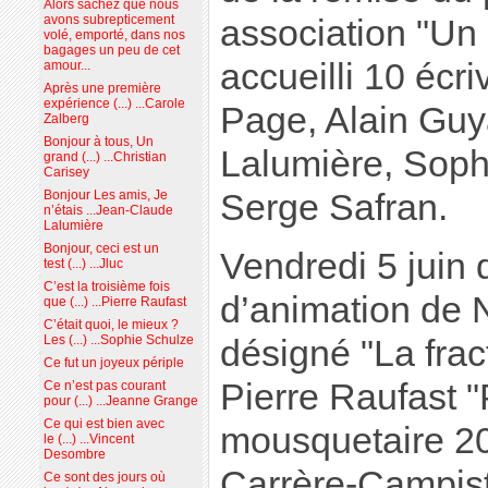
Alors sachez que nous
avons subrepticement
association "Un 
volé, emporté, dans nos
bagages un peu de cet
accueilli 10 écri
amour...
Après une première
expérience (...) ...Carole
Page, Alain Guy
Zalberg
Bonjour à tous, Un
Lalumière, Soph
grand (...) ...Christian
Carisey
Serge Safran.
Bonjour Les amis, Je
n’étais ...Jean-Claude
Lalumière
Bonjour, ceci est un
Vendredi 5 juin 
test (...) ...Jluc
C’est la troisième fois
d’animation de N
que (...) ...Pierre Raufast
C’était quoi, le mieux ?
Les (...) ...Sophie Schulze
désigné "La frac
Ce fut un joyeux périple
Pierre Raufast "
Ce n’est pas courant
pour (...) ...Jeanne Grange
Ce qui est bien avec
mousquetaire 20
le (...) ...Vincent
Desombre
Carrère-Campist
Ce sont des jours où