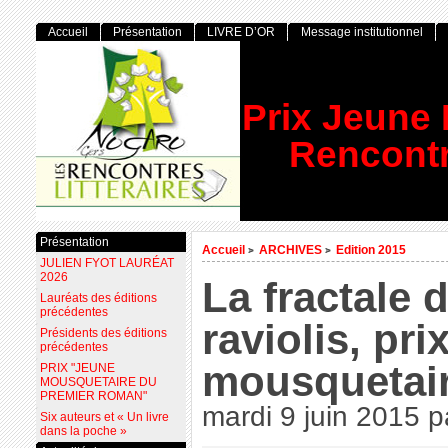
Accueil
Présentation
LIVRE D’OR
Message institutionnel
Prix Jeune
Rencontr
Présentation
Accueil
ARCHIVES
Edition 2015
>
>
JULIEN FYOT LAURÉAT
2026
La fractale 
Lauréats des éditions
précédentes
raviolis, pri
Présidents des éditions
précédentes
mousquetair
PRIX "JEUNE
MOUSQUETAIRE DU
PREMIER ROMAN"
mardi 9 juin 2015
p
Six auteurs et « Un livre
dans la poche »