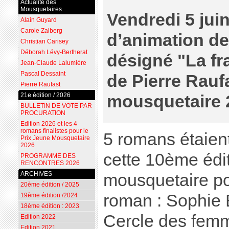
Actualité des
Mousquetaires
Vendredi 5 juin
Alain Guyard
Carole Zalberg
d’animation de
Christian Carisey
Déborah Lévy-Bertherat
désigné "La fra
Jean-Claude Lalumière
Pascal Dessaint
de Pierre Rauf
Pierre Raufast
21e édition / 2026
mousquetaire 
BULLETIN DE VOTE PAR
PROCURATION
Edition 2026 et les 4
romans finalistes pour le
5 romans étaien
Prix Jeune Mousquetaire
2026
cette 10ème édit
PROGRAMME DES
RENCONTRES 2026
ARCHIVES
mousquetaire po
20ème édition / 2025
roman : Sophie 
19ème édition /2024
18ème édition : 2023
Cercle des fem
Edition 2022
Edition 2021