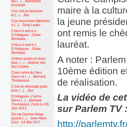
les (...) ...Alexandra
Koszelyk
maire à la cultur
Ceci est un test pour
le (...) ...Jluc
la jeune préside
Ces rencontres littéraires
à (...) ...Tang Loaëc
ont remis le ch
Cher.e.s ami.e.s,
D’Artagnan ...Omar
Benlaala
lauréat.
Cher.e.s ami.e.s,
D’Artagnan ...Omar
Benlaala
A noter : Parlem
Chères toutes et chers
tous, (...) ...Sophie Van
Der Linden
10ème édition et
Chers amis du Gers.
Dans ce (...) ...Bernard
de réalisation.
Thomasson
C’est un message juste
pour (...) ...Jluc
La vidéo de cet
D’Artagnan, c’est le
héros (...) ...Bernard
Thomasson, Paris Le 09
sur Parlem TV 
Juin 2012
De ma Gaume belge,
quand (...) ...Jean-Marc
http://parlemtv.f
Ceci - 14 Mai 2017