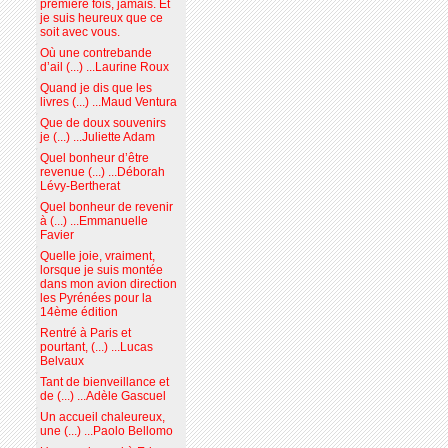
première fois, jamais. Et
je suis heureux que ce
soit avec vous.
Où une contrebande
d’ail (...) ...Laurine Roux
Quand je dis que les
livres (...) ...Maud Ventura
Que de doux souvenirs
je (...) ...Juliette Adam
Quel bonheur d’être
revenue (...) ...Déborah
Lévy-Bertherat
Quel bonheur de revenir
à (...) ...Emmanuelle
Favier
Quelle joie, vraiment,
lorsque je suis montée
dans mon avion direction
les Pyrénées pour la
14ème édition
Rentré à Paris et
pourtant, (...) ...Lucas
Belvaux
Tant de bienveillance et
de (...) ...Adèle Gascuel
Un accueil chaleureux,
une (...) ...Paolo Bellomo