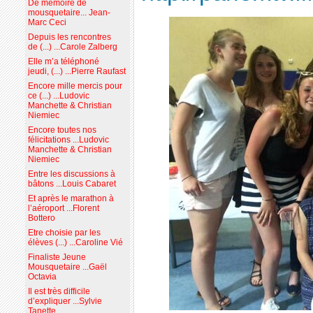
De mémoire de
mousquetaire... Jean-
Marc Ceci
Depuis les rencontres
de (...) ...Carole Zalberg
Elle m’a téléphoné
jeudi, (...) ...Pierre Raufast
Encore mille mercis pour
ce (...) ...Ludovic
Manchette & Christian
Niemiec
Encore toutes nos
félicitations ...Ludovic
Manchette & Christian
Niemiec
Entre les discussions à
bâtons ...Louis Cabaret
Et après le marathon à
l’aéroport ...Florent
Bottero
Etre choisie par les
élèves (...) ...Caroline Vié
Finaliste Jeune
Mousquetaire ...Gaël
Octavia
Il est très difficile
d’expliquer ...Sylvie
Tanette