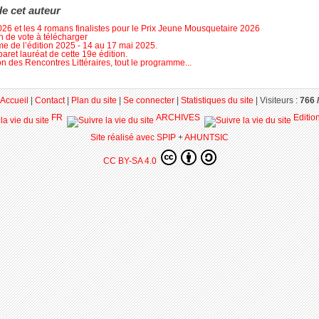
de cet auteur
026 et les 4 romans finalistes pour le Prix Jeune Mousquetaire 2026
in de vote à télécharger
 de l’édition 2025 - 14 au 17 mai 2025.
aret lauréat de cette 19e édition.
on des Rencontres Littéraires, tout le programme...
Accueil
|
Contact
|
Plan du site
|
Se connecter
|
Statistiques du site
|
Visiteurs :
766 /
FR
ARCHIVES
Editio
Site réalisé avec SPIP
+
AHUNTSIC
CC BY-SA 4.0