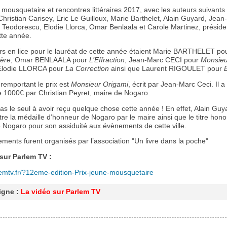
 mousquetaire et rencontres littéraires 2017, avec les auteurs suivants
Christian Carisey, Eric Le Guilloux, Marie Barthelet, Alain Guyard, Jea
a Teodorescu, Elodie Llorca, Omar Benlaala et Carole Martinez, présid
tte année.
rs en lice pour le lauréat de cette année étaient Marie BARTHELET po
rère
, Omar BENLAALA pour
L’Effraction
, Jean-Marc CECI pour
Monsieu
 Elodie LLORCA pour
La Correction
ainsi que Laurent RIGOULET pour
remportant le prix est
Monsieur Origami
, écrit par Jean-Marc Ceci. Il a
 1000€ par Christian Peyret, maire de Nogaro.
as le seul à avoir reçu quelque chose cette année ! En effet, Alain Guya
re la médaille d’honneur de Nogaro par le maire ainsi que le titre hono
e Nogaro pour son assiduité aux évènements de cette ville.
ments furent organisés par l’association "Un livre dans la poche"
sur Parlem TV :
rlemtv.fr/?12eme-edition-Prix-jeune-mousquetaire
ligne :
La vidéo sur Parlem TV