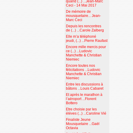
quand (...) ...Jean-Marc
Ceci - 14 Mai 2017
De mémoire de
mousquetaire... Jean-
Marc Ceci
Depuis les rencontres
de (...) ...Carole Zalberg
Elle m’a téléphoné
jeudi, (...) ...Pierre Raufast
Encore mille mercis pour
ce (...) ...Ludovic
Manchette & Christian
Niemiec
Encore toutes nos
félicitations ...Ludovic
Manchette & Christian
Niemiec
Entre les discussions à
bâtons ...Louis Cabaret
Et après le marathon à
l’aéroport ...Florent
Bottero
Etre choisie par les
élèves (...) ...Caroline Vié
Finaliste Jeune
Mousquetaire ...Gaël
Octavia