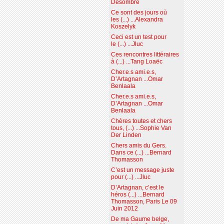
Desombre
Ce sont des jours où
les (...) ...Alexandra
Koszelyk
Ceci est un test pour
le (...) ...Jluc
Ces rencontres littéraires
à (...) ...Tang Loaëc
Cher.e.s ami.e.s,
D’Artagnan ...Omar
Benlaala
Cher.e.s ami.e.s,
D’Artagnan ...Omar
Benlaala
Chères toutes et chers
tous, (...) ...Sophie Van
Der Linden
Chers amis du Gers.
Dans ce (...) ...Bernard
Thomasson
C’est un message juste
pour (...) ...Jluc
D’Artagnan, c’est le
héros (...) ...Bernard
Thomasson, Paris Le 09
Juin 2012
De ma Gaume belge,