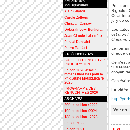
Actualité des
Mousquetaires
Prix jeune
Rigoulet, 
Alain Guyard
Ceci, Irin
Carole Zalberg
jury de ce
Christian Carisey
Les auteu
Déborah Lévy-Bertherat
est mon f
Jean-Claude Lalumière
Origami
,
Pascal Dessaint
Pierre Raufast
Le roman 
chèque de
21e édition / 2026
BULLETIN DE VOTE PAR
Ce n’est p
PROCURATION
vus remett
Edition 2026 et les 4
citoyen d
romans finalistes pour le
Prix Jeune Mousquetaire
Ces évène
2026
PROGRAMME DES
La vidéo 
RENCONTRES 2026
http://pa
ARCHIVES
20ème édition / 2025
Voir en 
19ème édition /2024
18ème édition : 2023
Edition 2022
Edition 2021
JLG