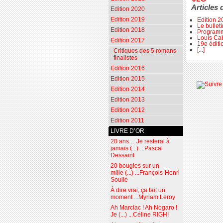
Articles 
Edition 2020
Edition 2019
Edition 2
Le bullet
Edition 2018
Programme
Louis Cab
Edition 2017
19e éditi
[...]
Critiques des 5 romans
finalistes
Edition 2016
Edition 2015
Edition 2014
Edition 2013
Edition 2012
Edition 2011
LIVRE D’OR
20 ans… Je resterai à
jamais (...) ...Pascal
Dessaint
20 bougies sur un
mille (...) ...François-Henri
Soulié
À dire vrai, ça fait un
moment ...Myriam Leroy
Ah Marciac ! Ah Nogaro !
Je (...) ...Céline RIGHI