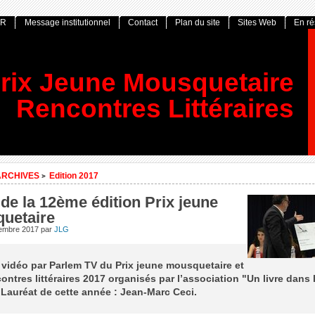
OR
Message institutionnel
Contact
Plan du site
Sites Web
En r
rix Jeune Mousquetaire
Rencontres Littéraires
ARCHIVES
Edition 2017
>
de la 12ème édition Prix jeune
uetaire
tembre 2017
par
JLG
vidéo par Parlem TV du Prix jeune mousquetaire et
ontres littéraires 2017 organisés par l’association "Un livre dans 
Lauréat de cette année : Jean-Marc Ceci.