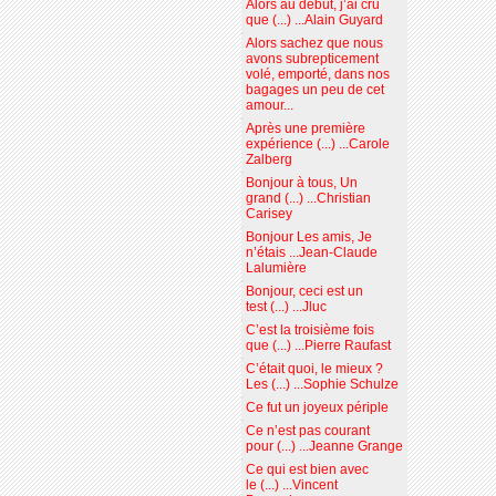
Alors au début, j’ai cru
que (...) ...Alain Guyard
Alors sachez que nous
avons subrepticement
volé, emporté, dans nos
bagages un peu de cet
amour...
Après une première
expérience (...) ...Carole
Zalberg
Bonjour à tous, Un
grand (...) ...Christian
Carisey
Bonjour Les amis, Je
n’étais ...Jean-Claude
Lalumière
Bonjour, ceci est un
test (...) ...Jluc
C’est la troisième fois
que (...) ...Pierre Raufast
C’était quoi, le mieux ?
Les (...) ...Sophie Schulze
Ce fut un joyeux périple
Ce n’est pas courant
pour (...) ...Jeanne Grange
Ce qui est bien avec
le (...) ...Vincent