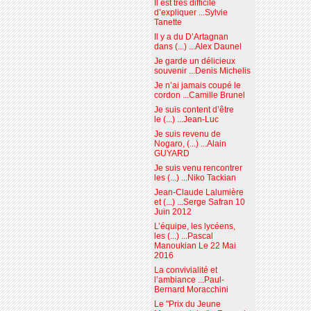
Il est très difficile
d’expliquer ...Sylvie
Tanette
Il y a du D’Artagnan
dans (...) ...Alex Daunel
Je garde un délicieux
souvenir ...Denis Michelis
Je n’ai jamais coupé le
cordon ...Camille Brunel
Je suis content d’être
le (...) ...Jean-Luc
Je suis revenu de
Nogaro, (...) ...Alain
GUYARD
Je suis venu rencontrer
les (...) ...Niko Tackian
Jean-Claude Lalumière
et (...) ...Serge Safran 10
Juin 2012
L’équipe, les lycéens,
les (...) ...Pascal
Manoukian Le 22 Mai
2016
La convivialité et
l’ambiance ...Paul-
Bernard Moracchini
Le "Prix du Jeune