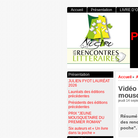
Accueil
Présentation
LIVRE D’
P
Présentation
Accueil
>
JULIEN FYOT LAURÉAT
2026
Vidéo 
Lauréats des éditions
mousq
précédentes
jeudi 14 sep
Présidents des éditions
précédentes
PRIX "JEUNE
Résumé 
MOUSQUETAIRE DU
des renc
PREMIER ROMAN"
poche". 
Six auteurs et « Un livre
dans la poche »