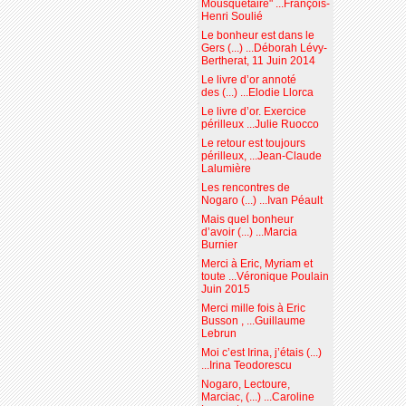
Mousquetaire" ...François-
Henri Soulié
Le bonheur est dans le
Gers (...) ...Déborah Lévy-
Bertherat, 11 Juin 2014
Le livre d’or annoté
des (...) ...Elodie Llorca
Le livre d’or. Exercice
périlleux ...Julie Ruocco
Le retour est toujours
périlleux, ...Jean-Claude
Lalumière
Les rencontres de
Nogaro (...) ...Ivan Péault
Mais quel bonheur
d’avoir (...) ...Marcia
Burnier
Merci à Eric, Myriam et
toute ...Véronique Poulain
Juin 2015
Merci mille fois à Eric
Busson , ...Guillaume
Lebrun
Moi c’est Irina, j’étais (...)
...Irina Teodorescu
Nogaro, Lectoure,
Marciac, (...) ...Caroline