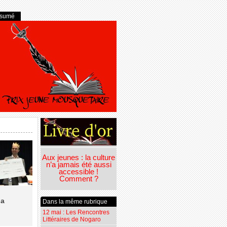
ésumé
Aux jeunes : la culture
n’a jamais été aussi
accessible !
Comment ?
la
Dans la même rubrique
12 mai : Les Rencontres
Littéraires de Nogaro