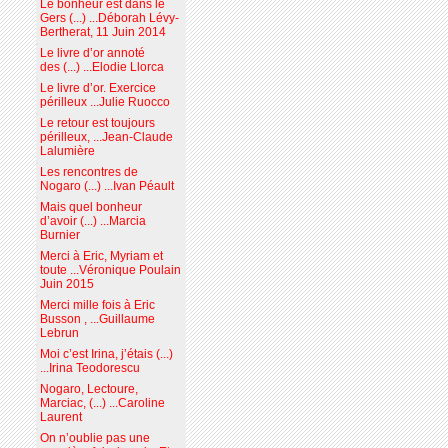
Le bonheur est dans le
Gers (...) ...Déborah Lévy-
Bertherat, 11 Juin 2014
Le livre d’or annoté
des (...) ...Elodie Llorca
Le livre d’or. Exercice
périlleux ...Julie Ruocco
Le retour est toujours
périlleux, ...Jean-Claude
Lalumière
Les rencontres de
Nogaro (...) ...Ivan Péault
Mais quel bonheur
d’avoir (...) ...Marcia
Burnier
Merci à Eric, Myriam et
toute ...Véronique Poulain
Juin 2015
Merci mille fois à Eric
Busson , ...Guillaume
Lebrun
Moi c’est Irina, j’étais (...)
...Irina Teodorescu
Nogaro, Lectoure,
Marciac, (...) ...Caroline
Laurent
On n’oublie pas une