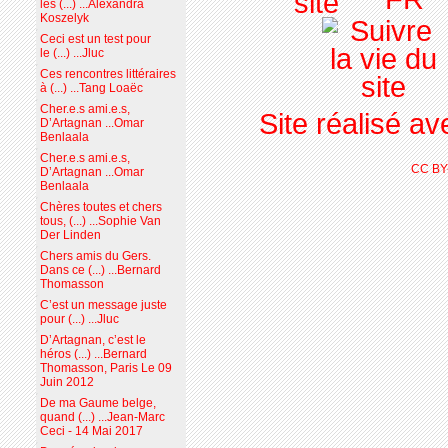
les (...) ...Alexandra
Koszelyk
Ceci est un test pour
le (...) ...Jluc
Ces rencontres littéraires
à (...) ...Tang Loaëc
Cher.e.s ami.e.s,
Site réalisé a
D’Artagnan ...Omar
Benlaala
Cher.e.s ami.e.s,
CC BY
D’Artagnan ...Omar
Benlaala
Chères toutes et chers
tous, (...) ...Sophie Van
Der Linden
Chers amis du Gers.
Dans ce (...) ...Bernard
Thomasson
C’est un message juste
pour (...) ...Jluc
D’Artagnan, c’est le
héros (...) ...Bernard
Thomasson, Paris Le 09
Juin 2012
De ma Gaume belge,
quand (...) ...Jean-Marc
Ceci - 14 Mai 2017