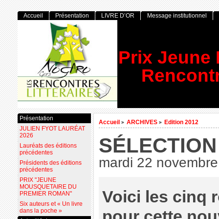
Accueil
Présentation
LIVRE D’OR
Message institutionnel
Prix Jeune
Rencontr
Présentation
Accueil
ARCHIVES
Edition 2012
>
>
JULIEN FYOT LAURÉAT
2026
SÉLECTION
Lauréats des éditions
précédentes
mardi 22 novembre
Présidents des éditions
précédentes
PRIX "JEUNE
MOUSQUETAIRE DU
Voici les cinq
PREMIER ROMAN"
Six auteurs et « Un livre
pour cette nou
dans la poche »