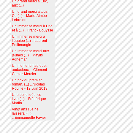
Un grand merci à Eric,
aux (...)
Un grand merci à tous !
Ce (...) ...Marie-Aimée
Lebreton
Un immense merci à Eric
et à (...) ...Franck Bouysse
Un immense merci à
l’équipe (...) ...Laurent
Petitmangin
Un immense merci aux
jeunes (...) ...Maylis
Adhémar
Un moment magique,
audacieux, ...Clément
Camar-Mercier
Un prix du premier
roman, (...) ...Nicolas
Rouillé - 12 Juin 2013
Une belle idée, ce
livre (...) ...Frédérique
Martin
Vingt ans ! Je ne
laisserai (...)
...Emmanuelle Favier