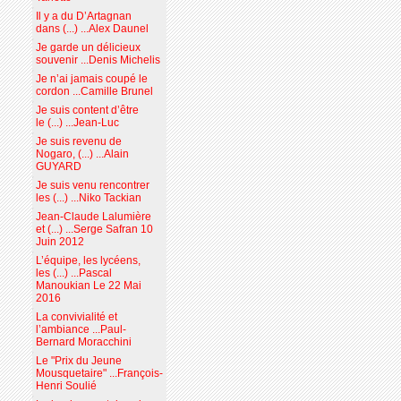
Il y a du D’Artagnan
dans (...) ...Alex Daunel
Je garde un délicieux
souvenir ...Denis Michelis
Je n’ai jamais coupé le
cordon ...Camille Brunel
Je suis content d’être
le (...) ...Jean-Luc
Je suis revenu de
Nogaro, (...) ...Alain
GUYARD
Je suis venu rencontrer
les (...) ...Niko Tackian
Jean-Claude Lalumière
et (...) ...Serge Safran 10
Juin 2012
L’équipe, les lycéens,
les (...) ...Pascal
Manoukian Le 22 Mai
2016
La convivialité et
l’ambiance ...Paul-
Bernard Moracchini
Le "Prix du Jeune
Mousquetaire" ...François-
Henri Soulié