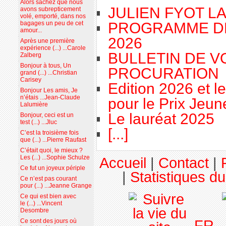
Alors sachez que nous
JULIEN FYOT L
avons subrepticement
volé, emporté, dans nos
PROGRAMME D
bagages un peu de cet
amour...
2026
Après une première
expérience (...) ...Carole
BULLETIN DE V
Zalberg
Bonjour à tous, Un
PROCURATION
grand (...) ...Christian
Carisey
Edition 2026 et l
Bonjour Les amis, Je
n’étais ...Jean-Claude
pour le Prix Jeu
Lalumière
Le lauréat 2025
Bonjour, ceci est un
test (...) ...Jluc
[...]
C’est la troisième fois
que (...) ...Pierre Raufast
C’était quoi, le mieux ?
Les (...) ...Sophie Schulze
Accueil
|
Contact
|
Ce fut un joyeux périple
|
Statistiques du
Ce n’est pas courant
pour (...) ...Jeanne Grange
Ce qui est bien avec
le (...) ...Vincent
Desombre
FR
Ce sont des jours où