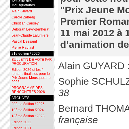
Actualité des
Mousquetaires
"Prix Jeune M
Alain Guyard
Carole Zalberg
Premier Roman"
Christian Carisey
Déborah Lévy-Bertherat
11 mai 2012 à 1
Jean-Claude Lalumière
d’animation d
Pascal Dessaint
Pierre Raufast
21e édition / 2026
BULLETIN DE VOTE PAR
Alain GUYARD 
PROCURATION
Edition 2026 et les 4
romans finalistes pour le
Prix Jeune Mousquetaire
Sophie SCHUL
2026
PROGRAMME DES
38
RENCONTRES 2026
ARCHIVES
20ème édition / 2025
Bernard THOM
19ème édition /2024
18ème édition : 2023
française
Edition 2022
Edition 2021