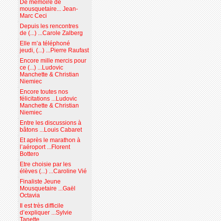
De mémoire de
mousquetaire... Jean-
Marc Ceci
Depuis les rencontres
de (...) ...Carole Zalberg
Elle m’a téléphoné
jeudi, (...) ...Pierre Raufast
Encore mille mercis pour
ce (...) ...Ludovic
Manchette & Christian
Niemiec
Encore toutes nos
félicitations ...Ludovic
Manchette & Christian
Niemiec
Entre les discussions à
bâtons ...Louis Cabaret
Et après le marathon à
l’aéroport ...Florent
Bottero
Etre choisie par les
élèves (...) ...Caroline Vié
Finaliste Jeune
Mousquetaire ...Gaël
Octavia
Il est très difficile
d’expliquer ...Sylvie
Tanette