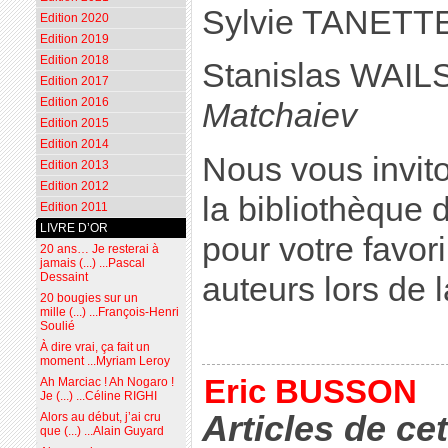
Sylvie TANETT
Edition 2020
Edition 2019
Edition 2018
Stanislas WAIL
Edition 2017
Edition 2016
Matchaiev
Edition 2015
Edition 2014
Nous vous invito
Edition 2013
Edition 2012
la bibliothèque 
Edition 2011
LIVRE D’OR
pour votre favori
20 ans… Je resterai à
jamais (...) ...Pascal
Dessaint
auteurs lors de l
20 bougies sur un
mille (...) ...François-Henri
Soulié
À dire vrai, ça fait un
moment ...Myriam Leroy
Eric BUSSON
Ah Marciac ! Ah Nogaro !
Je (...) ...Céline RIGHI
Articles de ce
Alors au début, j’ai cru
que (...) ...Alain Guyard