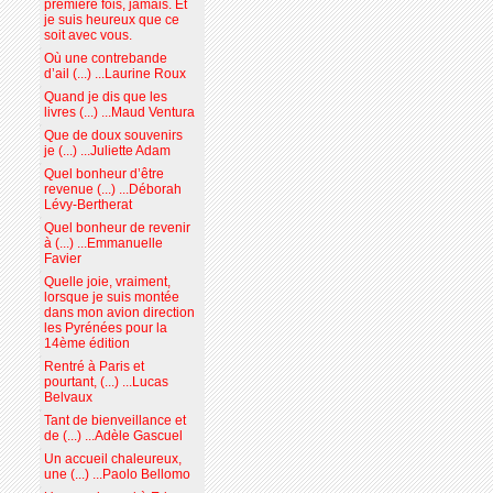
première fois, jamais. Et
je suis heureux que ce
soit avec vous.
Où une contrebande
d’ail (...) ...Laurine Roux
Quand je dis que les
livres (...) ...Maud Ventura
Que de doux souvenirs
je (...) ...Juliette Adam
Quel bonheur d’être
revenue (...) ...Déborah
Lévy-Bertherat
Quel bonheur de revenir
à (...) ...Emmanuelle
Favier
Quelle joie, vraiment,
lorsque je suis montée
dans mon avion direction
les Pyrénées pour la
14ème édition
Rentré à Paris et
pourtant, (...) ...Lucas
Belvaux
Tant de bienveillance et
de (...) ...Adèle Gascuel
Un accueil chaleureux,
une (...) ...Paolo Bellomo